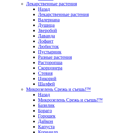
Лекарственные растения
Назад
Лекарственные растения
Валериана
Душица
Зверобой
Лаванда
Лофант
Любисток
Пустырник
Разные растения
Расторопша
Скорцонера
Стевия
Цикорий
Шалфей
Микрозелень Срежь и съешь!™
Назад
Микрозелень Срежь и съешь!™
Базилик
Бораго
Горошек
Дайкон
Капуста
Кориандр