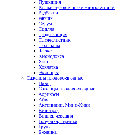
Пушкиния
Разные луковичные и многолетники
Рудбекии
Рябчик
Седум
Сцилла
Традесканция
Тысячелистник
Тюльпаны
Флокс
Хионодокса
Хоста
Хохлатка
Эхинацея
Саженцы плодово-ягодные
Назад
Саженцы плодово-ягодные
Абрикосы
Айва
Актинидии, Мини-Киви
Виноград
Вишня, черешня
Голубика, черника
Груша
Ежевика