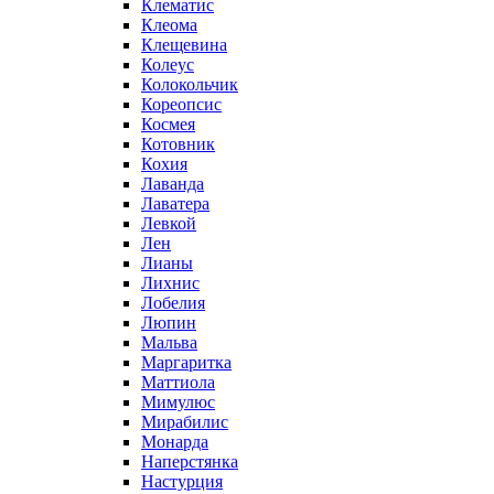
Клематис
Клеома
Клещевина
Колеус
Колокольчик
Кореопсис
Космея
Котовник
Кохия
Лаванда
Лаватера
Левкой
Лен
Лианы
Лихнис
Лобелия
Люпин
Мальва
Маргаритка
Маттиола
Мимулюс
Мирабилис
Монарда
Наперстянка
Настурция