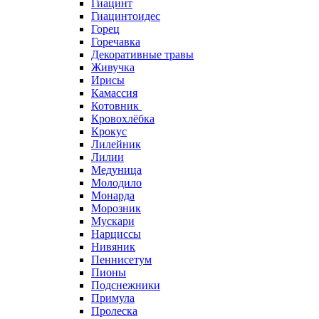
Гиацинт
Гиацинтоидес
Горец
Горечавка
Декоративные травы
Живучка
Ирисы
Камассия
Котовник
Кровохлёбка
Крокус
Лилейник
Лилии
Медуница
Молодило
Монарда
Морозник
Мускари
Нарциссы
Нивяник
Пеннисетум
Пионы
Подснежники
Примула
Пролеска