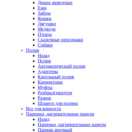
Дикие животные
Ежи
Зайцы
Кошки
Лягушки
Медведи
Птицы
Сказочные персонажи
Собаки
Полив
Назад
Полив
Автоматический полив
Адаптеры
Капельный полив
Коннекторы
Муфты
Разбрызгиватели
Разное
Шланги для полива
Все для компоста
Парники, нагревательные панели
Назад
Парники, нагревательные панели
Парник арочный