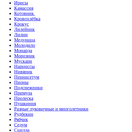
Ирисы
Камассия
Котовник
Кровохлёбка
Крокус
Лилейник
Лилии
Медуница
Молодило
Монарда
Морозник
Мускари
Нарциссы
Нивяник
Пеннисетум
Пионы
Подснежники
Примула
Пролеска
Пушкиния
Разные луковичные и многолетники
Рудбекии
Рябчик
Седум
Сцилла