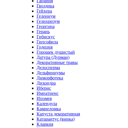
Гацания
Гвоздика
Гейхера
Гелениум
Гелихризум
Георгина
Герань
Гибискус
Гипсофила
Годеция
Горошек душистый
Датура (Дурман)
Декоративные травы
Делосперма
Дельфиниумы
Диморфотека
Дихондра
Иберис
Импатиенс
Ипомея
Календула
Камнеломка
Капуста декоративная
Катарантус (винка)
Кларкия