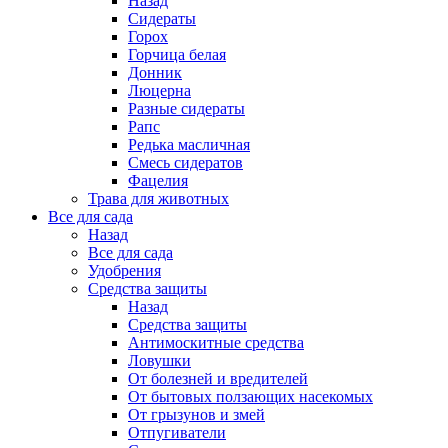
Назад
Сидераты
Горох
Горчица белая
Донник
Люцерна
Разные сидераты
Рапс
Редька масличная
Смесь сидератов
Фацелия
Трава для животных
Все для сада
Назад
Все для сада
Удобрения
Средства защиты
Назад
Средства защиты
Антимоскитные средства
Ловушки
От болезней и вредителей
От бытовых ползающих насекомых
От грызунов и змей
Отпугиватели