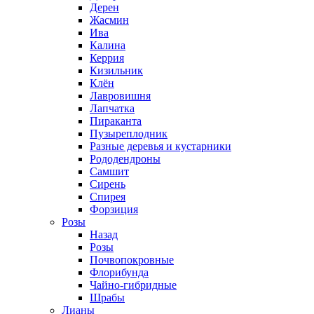
Дерен
Жасмин
Ива
Калина
Керрия
Кизильник
Клён
Лавровишня
Лапчатка
Пираканта
Пузыреплодник
Разные деревья и кустарники
Рододендроны
Самшит
Сирень
Спирея
Форзиция
Розы
Назад
Розы
Почвопокровные
Флорибунда
Чайно-гибридные
Шрабы
Лианы