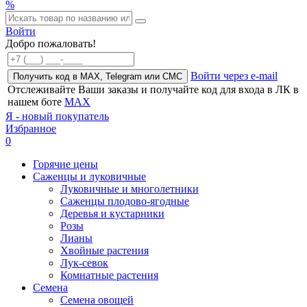
%
Войти
Добро пожаловать!
Войти через e-mail
Получить код в MAX, Telegram или СМС
Отслеживайте Ваши заказы и получайте код для входа в ЛК в
нашем боте
MAX
Я - новый покупатель
Избранное
0
Горячие цены
Саженцы и луковичные
Луковичные и многолетники
Саженцы плодово-ягодные
Деревья и кустарники
Розы
Лианы
Хвойные растения
Лук-севок
Комнатные растения
Семена
Семена овощей