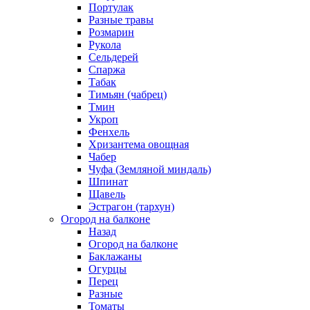
Портулак
Разные травы
Розмарин
Рукола
Сельдерей
Спаржа
Табак
Тимьян (чабрец)
Тмин
Укроп
Фенхель
Хризантема овощная
Чабер
Чуфа (Земляной миндаль)
Шпинат
Щавель
Эстрагон (тархун)
Огород на балконе
Назад
Огород на балконе
Баклажаны
Огурцы
Перец
Разные
Томаты