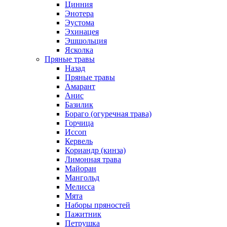
Цинния
Энотера
Эустома
Эхинацея
Эшшольция
Ясколка
Пряные травы
Назад
Пряные травы
Амарант
Анис
Базилик
Бораго (огуречная трава)
Горчица
Иссоп
Кервель
Кориандр (кинза)
Лимонная трава
Майоран
Мангольд
Мелисса
Мята
Наборы пряностей
Пажитник
Петрушка