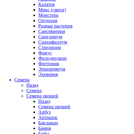
Калатея
Микс (смеси)
Монстера
Опунция
Разные растения
Сансевиерия
Сингониум
Спатифиллум
Стрелиция
Фикус
Филодендрон
Фиттония
Эпипремнум
Эхеверия
Семена
Назад
Семена
Семена овощей
Назад
Семена овощей
Арбуз
Артишок
Баклажан
Бамия
Бобы