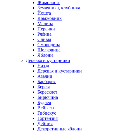
Жимолость
Земляника, клубника
Йошта
Крыжовник
Малина
Персики
Рябина
Сливы
Смородина
Шелковица
Яблони
Деревья и кустарники
Назад
Деревья и кустарники
Азалии
Барбарис
Береза
Бересклет
Бирючина
Будлея
Вейгела
Гибискус
Гортензия
Дейция
Декоративные яблони