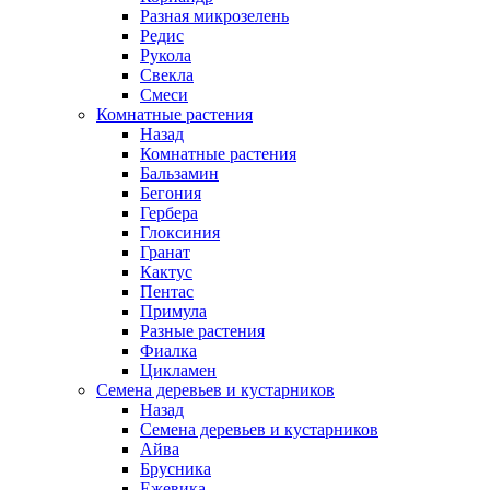
Разная микрозелень
Редис
Рукола
Свекла
Смеси
Комнатные растения
Назад
Комнатные растения
Бальзамин
Бегония
Гербера
Глоксиния
Гранат
Кактус
Пентас
Примула
Разные растения
Фиалка
Цикламен
Семена деревьев и кустарников
Назад
Семена деревьев и кустарников
Айва
Брусника
Ежевика