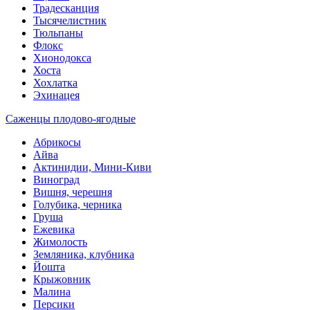
Традесканция
Тысячелистник
Тюльпаны
Флокс
Хионодокса
Хоста
Хохлатка
Эхинацея
Саженцы плодово-ягодные
Абрикосы
Айва
Актинидии, Мини-Киви
Виноград
Вишня, черешня
Голубика, черника
Груша
Ежевика
Жимолость
Земляника, клубника
Йошта
Крыжовник
Малина
Персики