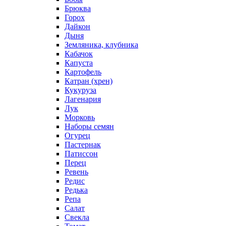
Брюква
Горох
Дайкон
Дыня
Земляника, клубника
Кабачок
Капуста
Картофель
Катран (хрен)
Кукуруза
Лагенария
Лук
Морковь
Наборы семян
Огурец
Пастернак
Патиссон
Перец
Ревень
Редис
Редька
Репа
Салат
Свекла