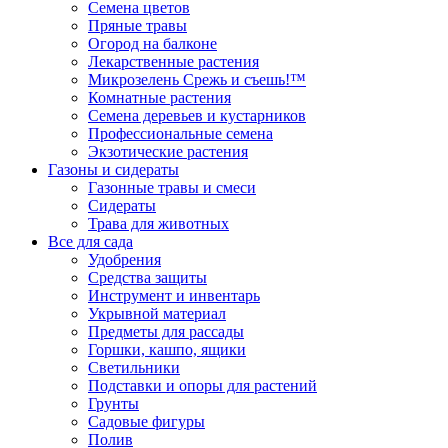
Семена цветов
Пряные травы
Огород на балконе
Лекарственные растения
Микрозелень Срежь и съешь!™
Комнатные растения
Семена деревьев и кустарников
Профессиональные семена
Экзотические растения
Газоны и сидераты
Газонные травы и смеси
Сидераты
Трава для животных
Все для сада
Удобрения
Средства защиты
Инструмент и инвентарь
Укрывной материал
Предметы для рассады
Горшки, кашпо, ящики
Светильники
Подставки и опоры для растений
Грунты
Садовые фигуры
Полив