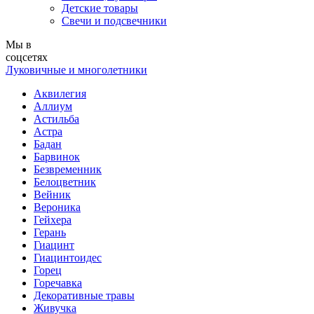
Детские товары
Свечи и подсвечники
Мы в
соцсетях
Луковичные и многолетники
Аквилегия
Аллиум
Астильба
Астра
Бадан
Барвинок
Безвременник
Белоцветник
Вейник
Вероника
Гейхера
Герань
Гиацинт
Гиацинтоидес
Горец
Горечавка
Декоративные травы
Живучка