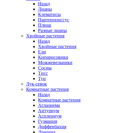
Назад
Лианы
Клематисы
Партеноциссус
Плющ
Разные лианы
Хвойные растения
Назад
Хвойные растения
Ели
Кипарисовики
Можжевельники
Сосны
Тисс
Туи
Лук-севок
Комнатные растения
Назад
Комнатные растения
Аглаонема
Антуриум
Асплениум
Гузмания
Диффенбахия
Драцена