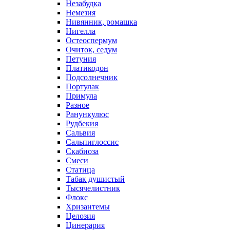
Незабудка
Немезия
Нивянник, ромашка
Нигелла
Остеоспермум
Очиток, седум
Петуния
Платикодон
Подсолнечник
Портулак
Примула
Разное
Ранункулюс
Рудбекия
Сальвия
Сальпиглоссис
Скабиоза
Смеси
Статица
Табак душистый
Тысячелистник
Флокс
Хризантемы
Целозия
Цинерария