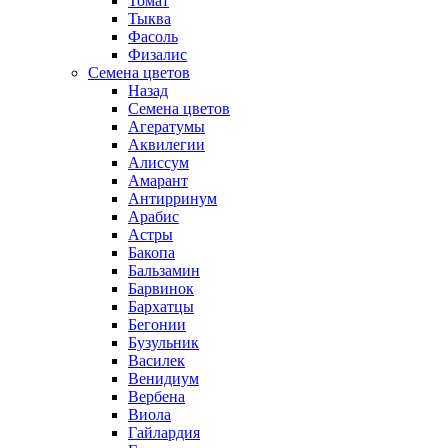
Томат
Тыква
Фасоль
Физалис
Семена цветов
Назад
Семена цветов
Агератумы
Аквилегии
Алиссум
Амарант
Антирринум
Арабис
Астры
Бакопа
Бальзамин
Барвинок
Бархатцы
Бегонии
Бузульник
Василек
Венидиум
Вербена
Виола
Гайлардия