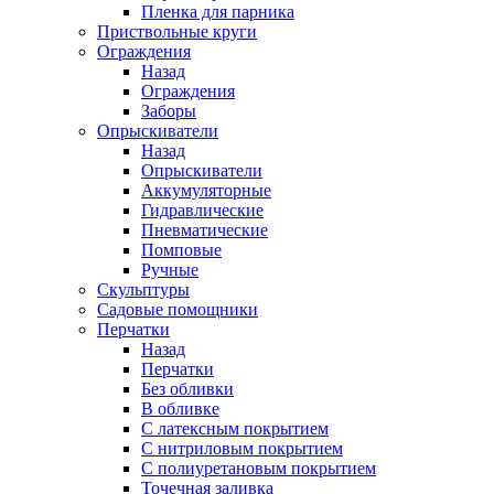
Пленка для парника
Приствольные круги
Ограждения
Назад
Ограждения
Заборы
Опрыскиватели
Назад
Опрыскиватели
Аккумуляторные
Гидравлические
Пневматические
Помповые
Ручные
Скульптуры
Садовые помощники
Перчатки
Назад
Перчатки
Без обливки
В обливке
С латексным покрытием
С нитриловым покрытием
С полиуретановым покрытием
Точечная заливка