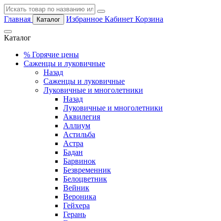
Главная
Избранное
Кабинет
Корзина
Каталог
Каталог
%
Горячие цены
Саженцы и луковичные
Назад
Саженцы и луковичные
Луковичные и многолетники
Назад
Луковичные и многолетники
Аквилегия
Аллиум
Астильба
Астра
Бадан
Барвинок
Безвременник
Белоцветник
Вейник
Вероника
Гейхера
Герань