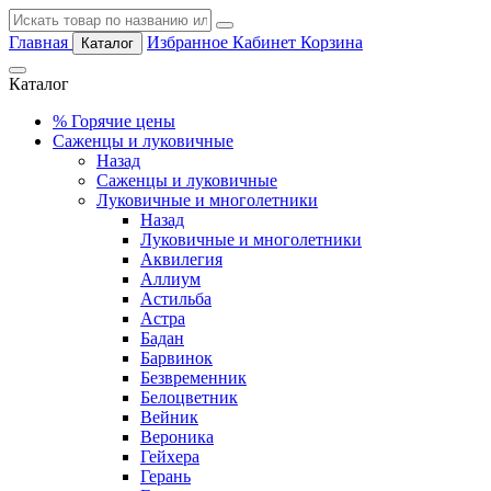
Главная
Избранное
Кабинет
Корзина
Каталог
Каталог
%
Горячие цены
Саженцы и луковичные
Назад
Саженцы и луковичные
Луковичные и многолетники
Назад
Луковичные и многолетники
Аквилегия
Аллиум
Астильба
Астра
Бадан
Барвинок
Безвременник
Белоцветник
Вейник
Вероника
Гейхера
Герань