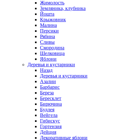
Жимолость
Земляника, клубника
Йошта
Крыжовник
Малина
Персики
Рябина
Сливы
Смородина
Шелковица
Яблони
Деревья и кустарники
Назад
Деревья и кустарники
Азалии
Барбарис
Береза
Бересклет
Бирючина
Будлея
Вейгела
Гибискус
Гортензия
Дейция
Декоративные яблони