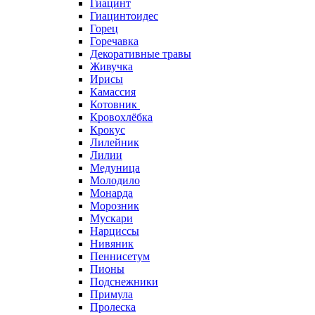
Гиацинт
Гиацинтоидес
Горец
Горечавка
Декоративные травы
Живучка
Ирисы
Камассия
Котовник
Кровохлёбка
Крокус
Лилейник
Лилии
Медуница
Молодило
Монарда
Морозник
Мускари
Нарциссы
Нивяник
Пеннисетум
Пионы
Подснежники
Примула
Пролеска