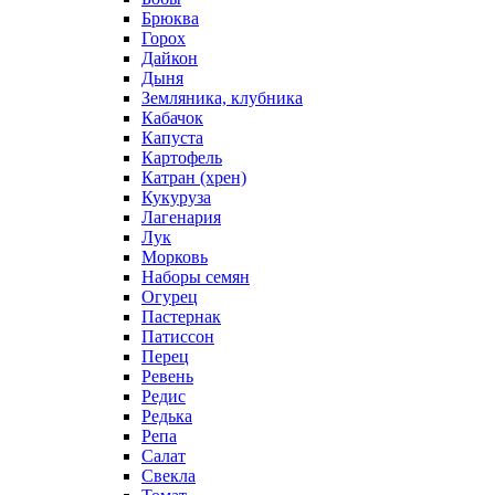
Брюква
Горох
Дайкон
Дыня
Земляника, клубника
Кабачок
Капуста
Картофель
Катран (хрен)
Кукуруза
Лагенария
Лук
Морковь
Наборы семян
Огурец
Пастернак
Патиссон
Перец
Ревень
Редис
Редька
Репа
Салат
Свекла