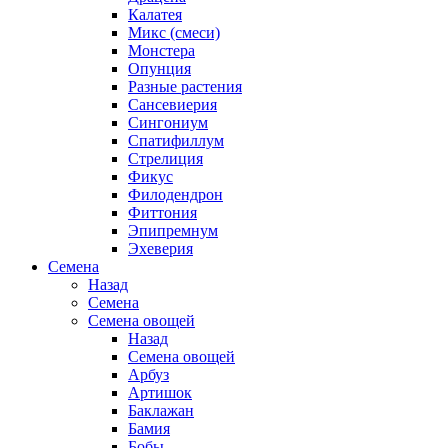
Калатея
Микс (смеси)
Монстера
Опунция
Разные растения
Сансевиерия
Сингониум
Спатифиллум
Стрелиция
Фикус
Филодендрон
Фиттония
Эпипремнум
Эхеверия
Семена
Назад
Семена
Семена овощей
Назад
Семена овощей
Арбуз
Артишок
Баклажан
Бамия
Бобы