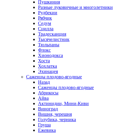
Пушкиния
Разные луковичные и многолетники
Рудбекии
Рябчик
Седум
Сцилла
Традесканция
Тысячелистник
Тюльпаны
Флокс
Хионодокса
Хоста
Хохлатка
Эхинацея
Саженцы плодово-ягодные
Назад
Саженцы плодово-ягодные
Абрикосы
Айва
Актинидии, Мини-Киви
Виноград
Вишня, черешня
Голубика, черника
Груша
Ежевика