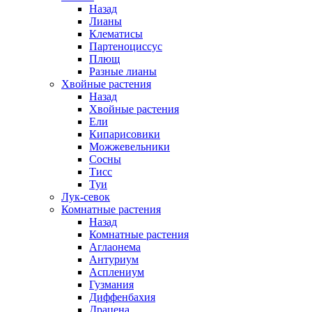
Назад
Лианы
Клематисы
Партеноциссус
Плющ
Разные лианы
Хвойные растения
Назад
Хвойные растения
Ели
Кипарисовики
Можжевельники
Сосны
Тисс
Туи
Лук-севок
Комнатные растения
Назад
Комнатные растения
Аглаонема
Антуриум
Асплениум
Гузмания
Диффенбахия
Драцена