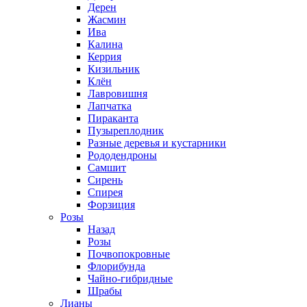
Дерен
Жасмин
Ива
Калина
Керрия
Кизильник
Клён
Лавровишня
Лапчатка
Пираканта
Пузыреплодник
Разные деревья и кустарники
Рододендроны
Самшит
Сирень
Спирея
Форзиция
Розы
Назад
Розы
Почвопокровные
Флорибунда
Чайно-гибридные
Шрабы
Лианы