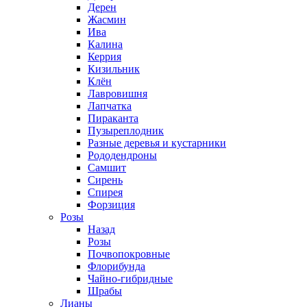
Дерен
Жасмин
Ива
Калина
Керрия
Кизильник
Клён
Лавровишня
Лапчатка
Пираканта
Пузыреплодник
Разные деревья и кустарники
Рододендроны
Самшит
Сирень
Спирея
Форзиция
Розы
Назад
Розы
Почвопокровные
Флорибунда
Чайно-гибридные
Шрабы
Лианы