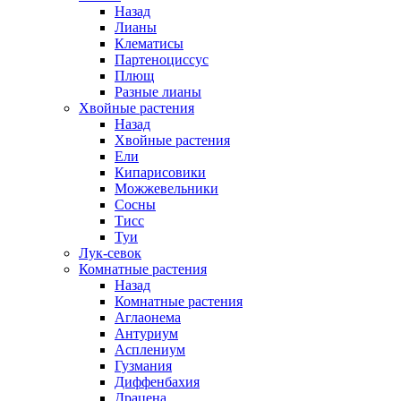
Назад
Лианы
Клематисы
Партеноциссус
Плющ
Разные лианы
Хвойные растения
Назад
Хвойные растения
Ели
Кипарисовики
Можжевельники
Сосны
Тисс
Туи
Лук-севок
Комнатные растения
Назад
Комнатные растения
Аглаонема
Антуриум
Асплениум
Гузмания
Диффенбахия
Драцена