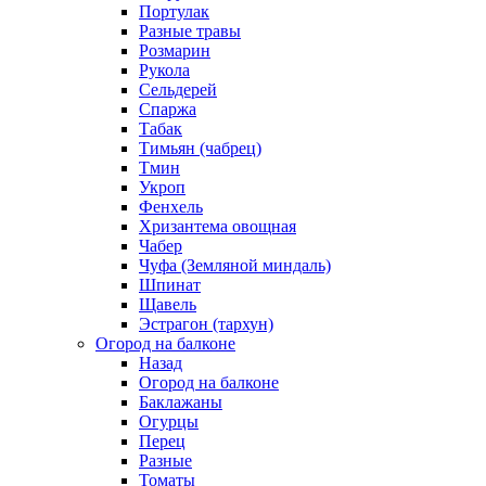
Портулак
Разные травы
Розмарин
Рукола
Сельдерей
Спаржа
Табак
Тимьян (чабрец)
Тмин
Укроп
Фенхель
Хризантема овощная
Чабер
Чуфа (Земляной миндаль)
Шпинат
Щавель
Эстрагон (тархун)
Огород на балконе
Назад
Огород на балконе
Баклажаны
Огурцы
Перец
Разные
Томаты