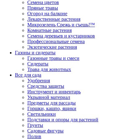
Семена цветов
Пряные травы
Огород на балконе
Лекарственные растения
Микрозелень Срежь и съешь!™
Комнатные растения
Семена деревьев и кустарников
Профессиональные семена
Экзотические растения
Газоны и сидераты
Газонные травы и смеси
Сидераты
Трава для животных
Все для сада
Удобрения
Средства защиты
Инструмент и инвентарь
Укрывной материал
Предметы для рассады
Горшки, кашпо, ящики
Светильники
Подставки и опоры для растений
Грунты
Садовые фигуры
Полив