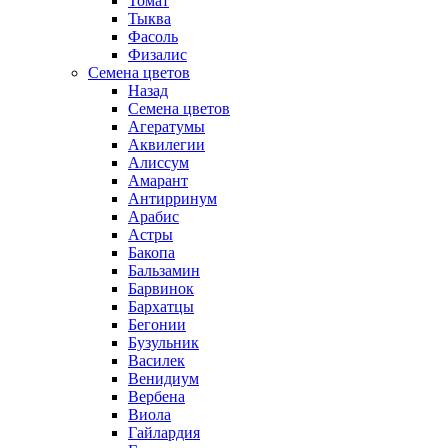
Томат
Тыква
Фасоль
Физалис
Семена цветов
Назад
Семена цветов
Агератумы
Аквилегии
Алиссум
Амарант
Антирринум
Арабис
Астры
Бакопа
Бальзамин
Барвинок
Бархатцы
Бегонии
Бузульник
Василек
Венидиум
Вербена
Виола
Гайлардия