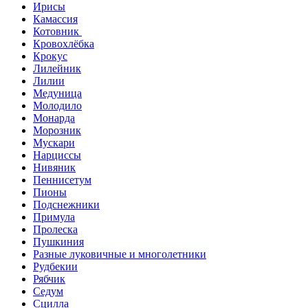
Ирисы
Камассия
Котовник
Кровохлёбка
Крокус
Лилейник
Лилии
Медуница
Молодило
Монарда
Морозник
Мускари
Нарциссы
Нивяник
Пеннисетум
Пионы
Подснежники
Примула
Пролеска
Пушкиния
Разные луковичные и многолетники
Рудбекии
Рябчик
Седум
Сцилла