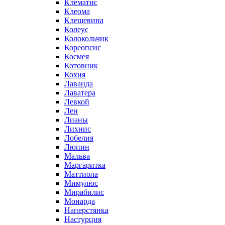
Клематис
Клеома
Клещевина
Колеус
Колокольчик
Кореопсис
Космея
Котовник
Кохия
Лаванда
Лаватера
Левкой
Лен
Лианы
Лихнис
Лобелия
Люпин
Мальва
Маргаритка
Маттиола
Мимулюс
Мирабилис
Монарда
Наперстянка
Настурция