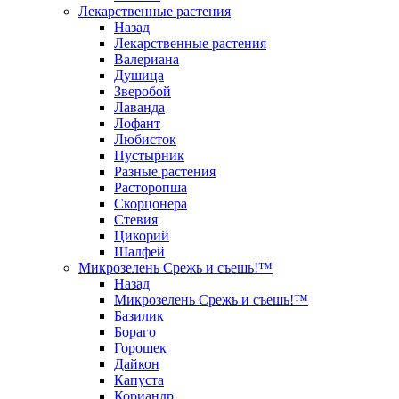
Лекарственные растения
Назад
Лекарственные растения
Валериана
Душица
Зверобой
Лаванда
Лофант
Любисток
Пустырник
Разные растения
Расторопша
Скорцонера
Стевия
Цикорий
Шалфей
Микрозелень Срежь и съешь!™
Назад
Микрозелень Срежь и съешь!™
Базилик
Бораго
Горошек
Дайкон
Капуста
Кориандр