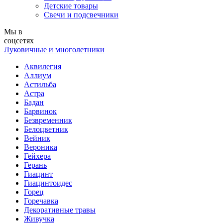
Детские товары
Свечи и подсвечники
Мы в
соцсетях
Луковичные и многолетники
Аквилегия
Аллиум
Астильба
Астра
Бадан
Барвинок
Безвременник
Белоцветник
Вейник
Вероника
Гейхера
Герань
Гиацинт
Гиацинтоидес
Горец
Горечавка
Декоративные травы
Живучка