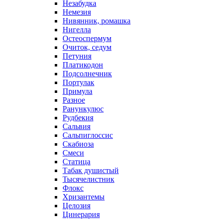
Незабудка
Немезия
Нивянник, ромашка
Нигелла
Остеоспермум
Очиток, седум
Петуния
Платикодон
Подсолнечник
Портулак
Примула
Разное
Ранункулюс
Рудбекия
Сальвия
Сальпиглоссис
Скабиоза
Смеси
Статица
Табак душистый
Тысячелистник
Флокс
Хризантемы
Целозия
Цинерария