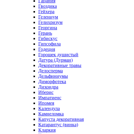
Гацания
Гвоздика
Гейхера
Гелениум
Гелихризум
Георгина
Герань
Гибискус
Гипсофила
Годеция
Горошек душистый
Датура (Дурман)
Декоративные травы
Делосперма
Дельфиниумы
Диморфотека
Дихондра
Иберис
Импатиенс
Ипомея
Календула
Камнеломка
Капуста декоративная
Катарантус (винка)
Кларкия