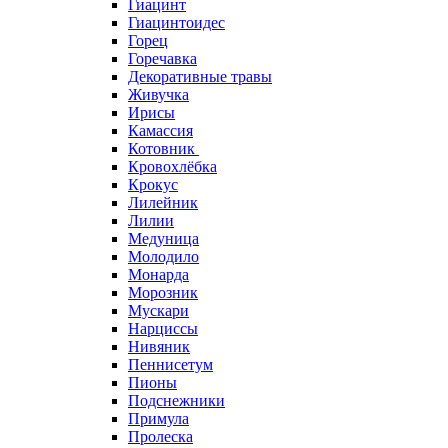
Гиацинт
Гиацинтоидес
Горец
Горечавка
Декоративные травы
Живучка
Ирисы
Камассия
Котовник
Кровохлёбка
Крокус
Лилейник
Лилии
Медуница
Молодило
Монарда
Морозник
Мускари
Нарциссы
Нивяник
Пеннисетум
Пионы
Подснежники
Примула
Пролеска