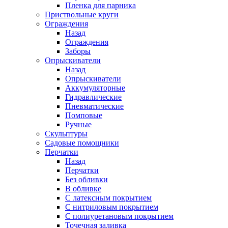
Пленка для парника
Приствольные круги
Ограждения
Назад
Ограждения
Заборы
Опрыскиватели
Назад
Опрыскиватели
Аккумуляторные
Гидравлические
Пневматические
Помповые
Ручные
Скульптуры
Садовые помощники
Перчатки
Назад
Перчатки
Без обливки
В обливке
С латексным покрытием
С нитриловым покрытием
С полиуретановым покрытием
Точечная заливка