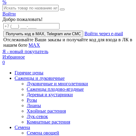
%
Войти
Добро пожаловать!
Войти через e-mail
Получить код в MAX, Telegram или СМС
Отслеживайте Ваши заказы и получайте код для входа в ЛК в
нашем боте
MAX
Я - новый покупатель
Избранное
0
Горячие цены
Саженцы и луковичные
Луковичные и многолетники
Саженцы плодово-ягодные
Деревья и кустарники
Розы
Лианы
Хвойные растения
Лук-севок
Комнатные растения
Семена
Семена овощей