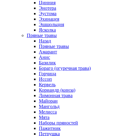
Цинния
Энотера
Эустома
Эхинацея
Эшшольция
Ясколка
Пряные травы
Назад
Пряные травы
Амарант
Анис
Базилик
Бораго (огуречная трава)
Горчица
Иссоп
Кервель
Кориандр (кинза)
Лимонная трава
Майоран
Мангольд
Мелисса
Мята
Наборы пряностей
Пажитник
Петрушка