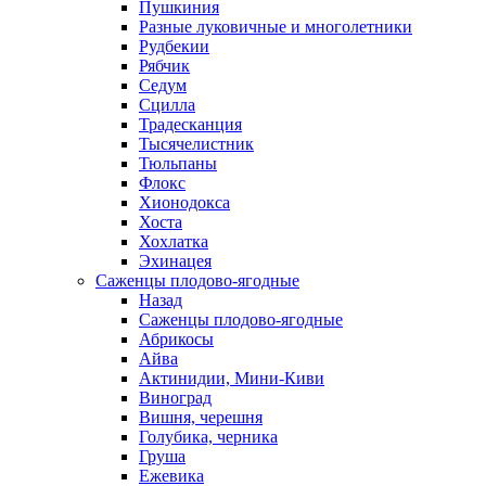
Пушкиния
Разные луковичные и многолетники
Рудбекии
Рябчик
Седум
Сцилла
Традесканция
Тысячелистник
Тюльпаны
Флокс
Хионодокса
Хоста
Хохлатка
Эхинацея
Саженцы плодово-ягодные
Назад
Саженцы плодово-ягодные
Абрикосы
Айва
Актинидии, Мини-Киви
Виноград
Вишня, черешня
Голубика, черника
Груша
Ежевика