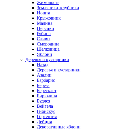
Жимолость
Земляника, клубника
Йошта
Крыжовник
Малина
Персики
Рябина
Сливы
Смородина
Шелковица
Яблони
Деревья и кустарники
Назад
Деревья и кустарники
Азалии
Барбарис
Береза
Бересклет
Бирючина
Будлея
Вейгела
Гибискус
Гортензия
Дейция
Декоративные яблони