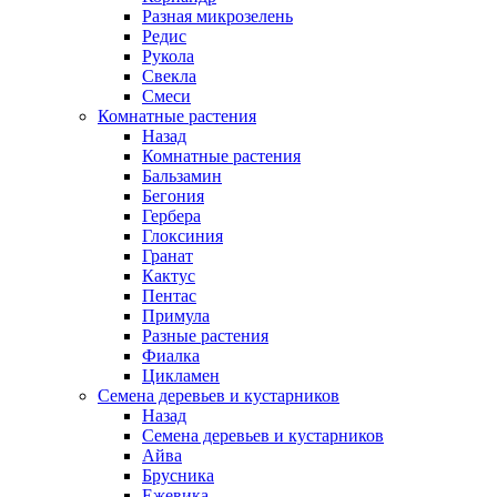
Разная микрозелень
Редис
Рукола
Свекла
Смеси
Комнатные растения
Назад
Комнатные растения
Бальзамин
Бегония
Гербера
Глоксиния
Гранат
Кактус
Пентас
Примула
Разные растения
Фиалка
Цикламен
Семена деревьев и кустарников
Назад
Семена деревьев и кустарников
Айва
Брусника
Ежевика