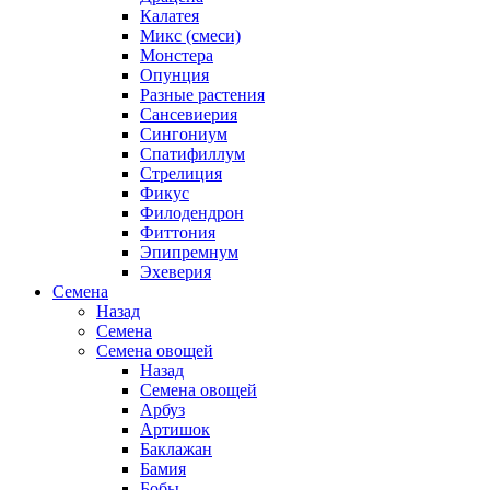
Калатея
Микс (смеси)
Монстера
Опунция
Разные растения
Сансевиерия
Сингониум
Спатифиллум
Стрелиция
Фикус
Филодендрон
Фиттония
Эпипремнум
Эхеверия
Семена
Назад
Семена
Семена овощей
Назад
Семена овощей
Арбуз
Артишок
Баклажан
Бамия
Бобы