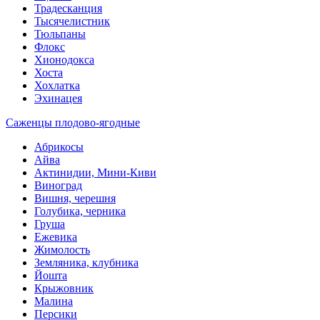
Традесканция
Тысячелистник
Тюльпаны
Флокс
Хионодокса
Хоста
Хохлатка
Эхинацея
Саженцы плодово-ягодные
Абрикосы
Айва
Актинидии, Мини-Киви
Виноград
Вишня, черешня
Голубика, черника
Груша
Ежевика
Жимолость
Земляника, клубника
Йошта
Крыжовник
Малина
Персики