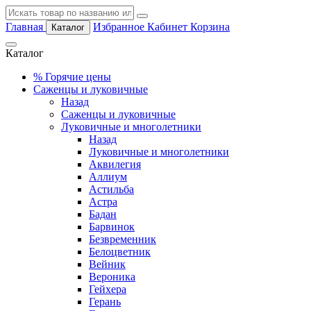
Главная
Избранное
Кабинет
Корзина
Каталог
Каталог
%
Горячие цены
Саженцы и луковичные
Назад
Саженцы и луковичные
Луковичные и многолетники
Назад
Луковичные и многолетники
Аквилегия
Аллиум
Астильба
Астра
Бадан
Барвинок
Безвременник
Белоцветник
Вейник
Вероника
Гейхера
Герань