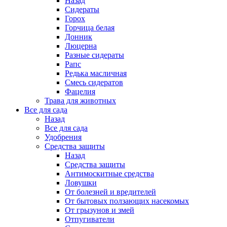
Назад
Сидераты
Горох
Горчица белая
Донник
Люцерна
Разные сидераты
Рапс
Редька масличная
Смесь сидератов
Фацелия
Трава для животных
Все для сада
Назад
Все для сада
Удобрения
Средства защиты
Назад
Средства защиты
Антимоскитные средства
Ловушки
От болезней и вредителей
От бытовых ползающих насекомых
От грызунов и змей
Отпугиватели