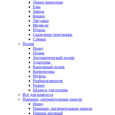
Дикие животные
Ежи
Зайцы
Кошки
Лягушки
Медведи
Птицы
Сказочные персонажи
Собаки
Полив
Назад
Полив
Автоматический полив
Адаптеры
Капельный полив
Коннекторы
Муфты
Разбрызгиватели
Разное
Шланги для полива
Все для компоста
Парники, нагревательные панели
Назад
Парники, нагревательные панели
Парник арочный