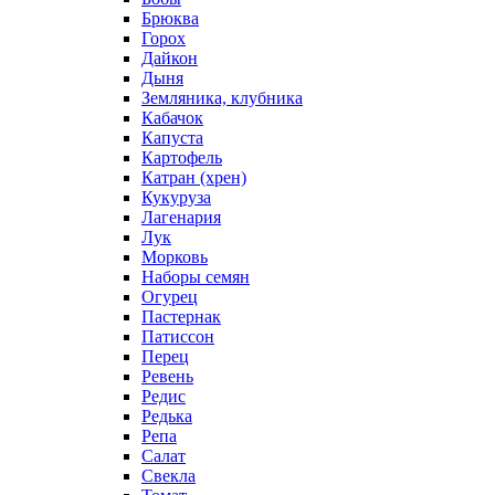
Брюква
Горох
Дайкон
Дыня
Земляника, клубника
Кабачок
Капуста
Картофель
Катран (хрен)
Кукуруза
Лагенария
Лук
Морковь
Наборы семян
Огурец
Пастернак
Патиссон
Перец
Ревень
Редис
Редька
Репа
Салат
Свекла