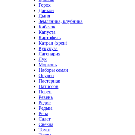
Горох
Дайкон
Дыня
Земляника, клубника
Кабачок
Капуста
Картофель
Катран (хрен)
Кукуруза
Лагенария
Лук
Морковь
Наборы семян
Огурец
Пастернак
Патиссон
Перец
Ревень
Редис
Редька
Репа
Салат
Свекла
Томат