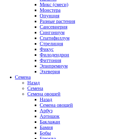
Микс (смеси)
Монстера
Опунция
Разные растения
Сансевиерия
Сингониум
Спатифиллум
Стрелиция
Фикус
Филодендрон
Фиттония
Эпипремнум
Эхеверия
Семена
Назад
Семена
Семена овощей
Назад
Семена овощей
Арбуз
Артишок
Баклажан
Бамия
Бобы
Брюква