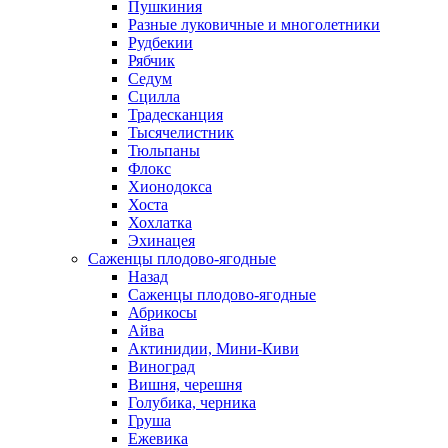
Пушкиния
Разные луковичные и многолетники
Рудбекии
Рябчик
Седум
Сцилла
Традесканция
Тысячелистник
Тюльпаны
Флокс
Хионодокса
Хоста
Хохлатка
Эхинацея
Саженцы плодово-ягодные
Назад
Саженцы плодово-ягодные
Абрикосы
Айва
Актинидии, Мини-Киви
Виноград
Вишня, черешня
Голубика, черника
Груша
Ежевика