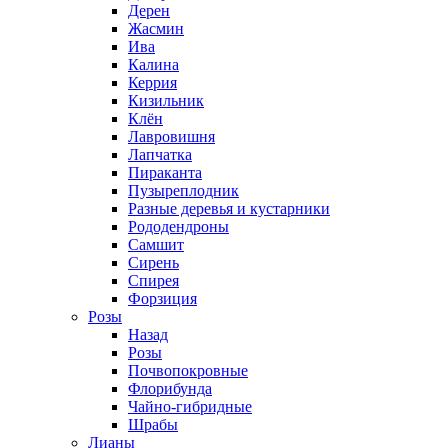
Дерен
Жасмин
Ива
Калина
Керрия
Кизильник
Клён
Лавровишня
Лапчатка
Пираканта
Пузыреплодник
Разные деревья и кустарники
Рододендроны
Самшит
Сирень
Спирея
Форзиция
Розы
Назад
Розы
Почвопокровные
Флорибунда
Чайно-гибридные
Шрабы
Лианы