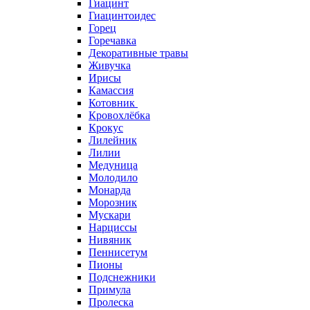
Гиацинт
Гиацинтоидес
Горец
Горечавка
Декоративные травы
Живучка
Ирисы
Камассия
Котовник
Кровохлёбка
Крокус
Лилейник
Лилии
Медуница
Молодило
Монарда
Морозник
Мускари
Нарциссы
Нивяник
Пеннисетум
Пионы
Подснежники
Примула
Пролеска