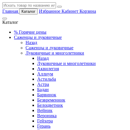
Главная
Избранное
Кабинет
Корзина
Каталог
Каталог
%
Горячие цены
Саженцы и луковичные
Назад
Саженцы и луковичные
Луковичные и многолетники
Назад
Луковичные и многолетники
Аквилегия
Аллиум
Астильба
Астра
Бадан
Барвинок
Безвременник
Белоцветник
Вейник
Вероника
Гейхера
Герань