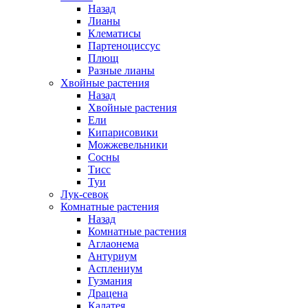
Назад
Лианы
Клематисы
Партеноциссус
Плющ
Разные лианы
Хвойные растения
Назад
Хвойные растения
Ели
Кипарисовики
Можжевельники
Сосны
Тисс
Туи
Лук-севок
Комнатные растения
Назад
Комнатные растения
Аглаонема
Антуриум
Асплениум
Гузмания
Драцена
Калатея