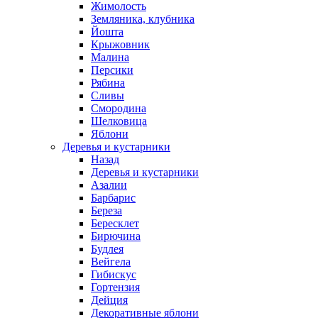
Жимолость
Земляника, клубника
Йошта
Крыжовник
Малина
Персики
Рябина
Сливы
Смородина
Шелковица
Яблони
Деревья и кустарники
Назад
Деревья и кустарники
Азалии
Барбарис
Береза
Бересклет
Бирючина
Будлея
Вейгела
Гибискус
Гортензия
Дейция
Декоративные яблони