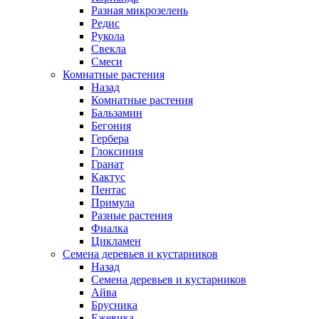
Разная микрозелень
Редис
Рукола
Свекла
Смеси
Комнатные растения
Назад
Комнатные растения
Бальзамин
Бегония
Гербера
Глоксиния
Гранат
Кактус
Пентас
Примула
Разные растения
Фиалка
Цикламен
Семена деревьев и кустарников
Назад
Семена деревьев и кустарников
Айва
Брусника
Ежевика