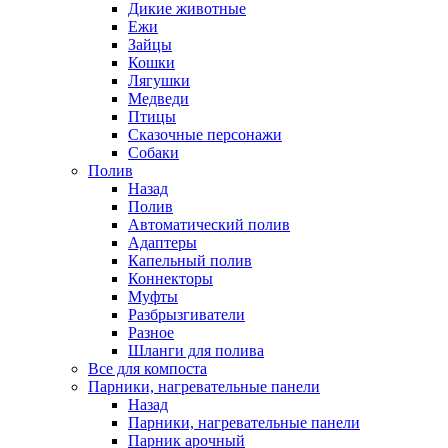
Дикие животные
Ежи
Зайцы
Кошки
Лягушки
Медведи
Птицы
Сказочные персонажи
Собаки
Полив
Назад
Полив
Автоматический полив
Адаптеры
Капельный полив
Коннекторы
Муфты
Разбрызгиватели
Разное
Шланги для полива
Все для компоста
Парники, нагревательные панели
Назад
Парники, нагревательные панели
Парник арочный