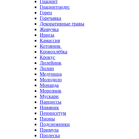
Гиацинт
Гиацинтоидес
Горец
Горечавка
Декоративные травы
Живучка
Ирисы
Камассия
Котовник
Кровохлёбка
Крокус
Лилейник
Лилии
Медуница
Молодило
Монарда
Морозник
Мускари
Нарциссы
Нивяник
Пеннисетум
Пионы
Подснежники
Примула
Пролеска