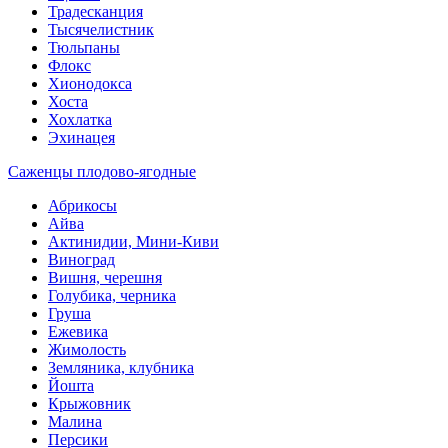
Традесканция
Тысячелистник
Тюльпаны
Флокс
Хионодокса
Хоста
Хохлатка
Эхинацея
Саженцы плодово-ягодные
Абрикосы
Айва
Актинидии, Мини-Киви
Виноград
Вишня, черешня
Голубика, черника
Груша
Ежевика
Жимолость
Земляника, клубника
Йошта
Крыжовник
Малина
Персики