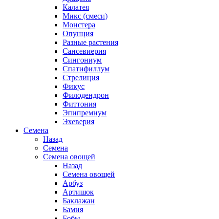
Калатея
Микс (смеси)
Монстера
Опунция
Разные растения
Сансевиерия
Сингониум
Спатифиллум
Стрелиция
Фикус
Филодендрон
Фиттония
Эпипремнум
Эхеверия
Семена
Назад
Семена
Семена овощей
Назад
Семена овощей
Арбуз
Артишок
Баклажан
Бамия
Бобы