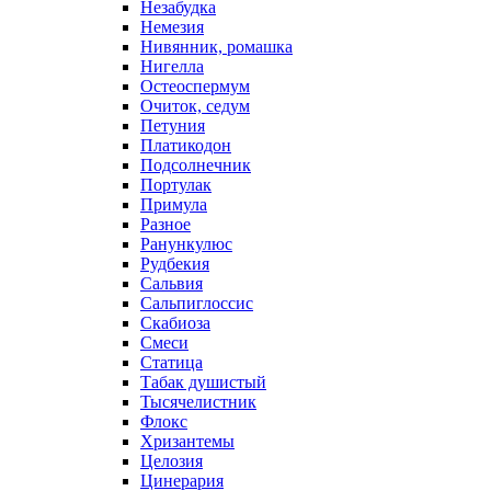
Незабудка
Немезия
Нивянник, ромашка
Нигелла
Остеоспермум
Очиток, седум
Петуния
Платикодон
Подсолнечник
Портулак
Примула
Разное
Ранункулюс
Рудбекия
Сальвия
Сальпиглоссис
Скабиоза
Смеси
Статица
Табак душистый
Тысячелистник
Флокс
Хризантемы
Целозия
Цинерария