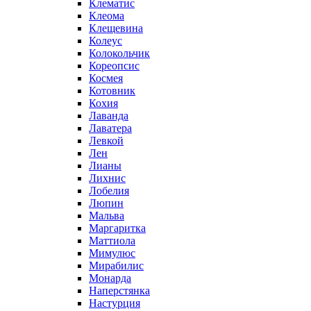
Клематис
Клеома
Клещевина
Колеус
Колокольчик
Кореопсис
Космея
Котовник
Кохия
Лаванда
Лаватера
Левкой
Лен
Лианы
Лихнис
Лобелия
Люпин
Мальва
Маргаритка
Маттиола
Мимулюс
Мирабилис
Монарда
Наперстянка
Настурция