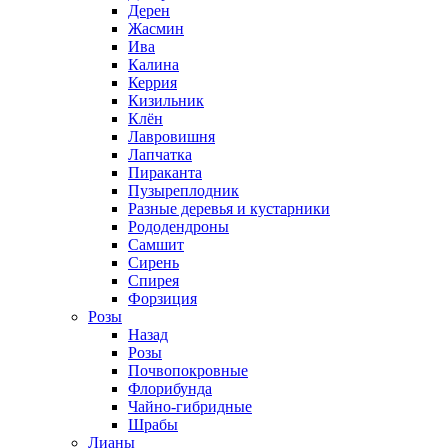
Дерен
Жасмин
Ива
Калина
Керрия
Кизильник
Клён
Лавровишня
Лапчатка
Пираканта
Пузыреплодник
Разные деревья и кустарники
Рододендроны
Самшит
Сирень
Спирея
Форзиция
Розы
Назад
Розы
Почвопокровные
Флорибунда
Чайно-гибридные
Шрабы
Лианы