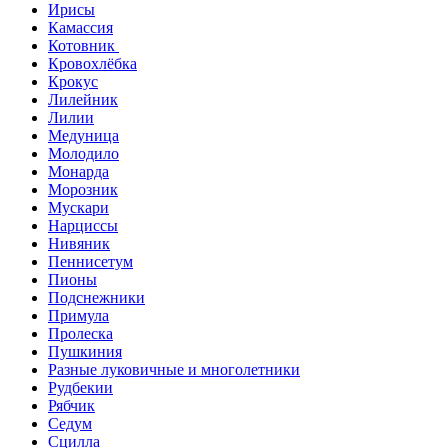
Ирисы
Камассия
Котовник
Кровохлёбка
Крокус
Лилейник
Лилии
Медуница
Молодило
Монарда
Морозник
Мускари
Нарциссы
Нивяник
Пеннисетум
Пионы
Подснежники
Примула
Пролеска
Пушкиния
Разные луковичные и многолетники
Рудбекии
Рябчик
Седум
Сцилла