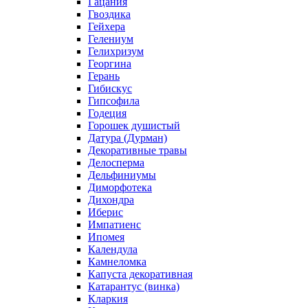
Гацания
Гвоздика
Гейхера
Гелениум
Гелихризум
Георгина
Герань
Гибискус
Гипсофила
Годеция
Горошек душистый
Датура (Дурман)
Декоративные травы
Делосперма
Дельфиниумы
Диморфотека
Дихондра
Иберис
Импатиенс
Ипомея
Календула
Камнеломка
Капуста декоративная
Катарантус (винка)
Кларкия