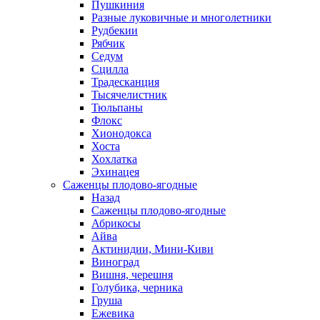
Пушкиния
Разные луковичные и многолетники
Рудбекии
Рябчик
Седум
Сцилла
Традесканция
Тысячелистник
Тюльпаны
Флокс
Хионодокса
Хоста
Хохлатка
Эхинацея
Саженцы плодово-ягодные
Назад
Саженцы плодово-ягодные
Абрикосы
Айва
Актинидии, Мини-Киви
Виноград
Вишня, черешня
Голубика, черника
Груша
Ежевика