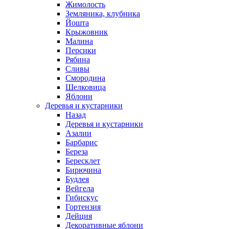
Жимолость
Земляника, клубника
Йошта
Крыжовник
Малина
Персики
Рябина
Сливы
Смородина
Шелковица
Яблони
Деревья и кустарники
Назад
Деревья и кустарники
Азалии
Барбарис
Береза
Бересклет
Бирючина
Будлея
Вейгела
Гибискус
Гортензия
Дейция
Декоративные яблони