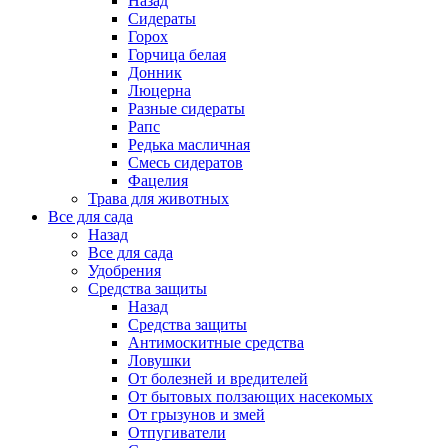
Назад
Сидераты
Горох
Горчица белая
Донник
Люцерна
Разные сидераты
Рапс
Редька масличная
Смесь сидератов
Фацелия
Трава для животных
Все для сада
Назад
Все для сада
Удобрения
Средства защиты
Назад
Средства защиты
Антимоскитные средства
Ловушки
От болезней и вредителей
От бытовых ползающих насекомых
От грызунов и змей
Отпугиватели