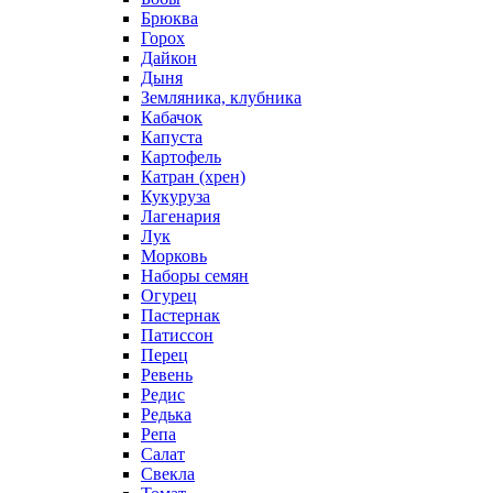
Брюква
Горох
Дайкон
Дыня
Земляника, клубника
Кабачок
Капуста
Картофель
Катран (хрен)
Кукуруза
Лагенария
Лук
Морковь
Наборы семян
Огурец
Пастернак
Патиссон
Перец
Ревень
Редис
Редька
Репа
Салат
Свекла