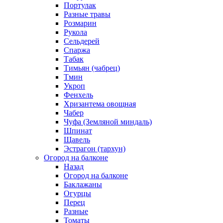
Портулак
Разные травы
Розмарин
Рукола
Сельдерей
Спаржа
Табак
Тимьян (чабрец)
Тмин
Укроп
Фенхель
Хризантема овощная
Чабер
Чуфа (Земляной миндаль)
Шпинат
Щавель
Эстрагон (тархун)
Огород на балконе
Назад
Огород на балконе
Баклажаны
Огурцы
Перец
Разные
Томаты