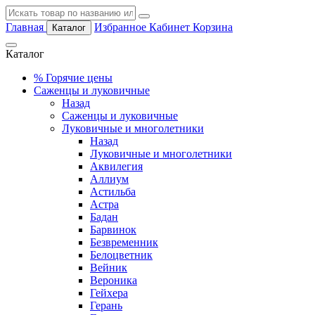
Главная
Избранное
Кабинет
Корзина
Каталог
Каталог
%
Горячие цены
Саженцы и луковичные
Назад
Саженцы и луковичные
Луковичные и многолетники
Назад
Луковичные и многолетники
Аквилегия
Аллиум
Астильба
Астра
Бадан
Барвинок
Безвременник
Белоцветник
Вейник
Вероника
Гейхера
Герань