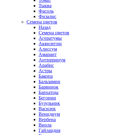
Томат
Тыква
Фасоль
Физалис
Семена цветов
Назад
Семена цветов
Агератумы
Аквилегии
Алиссум
Амарант
Антирринум
Арабис
Астры
Бакопа
Бальзамин
Барвинок
Бархатцы
Бегонии
Бузульник
Василек
Венидиум
Вербена
Виола
Гайлардия