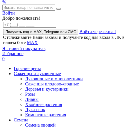
%
Войти
Добро пожаловать!
Войти через e-mail
Получить код в MAX, Telegram или СМС
Отслеживайте Ваши заказы и получайте код для входа в ЛК в
нашем боте
MAX
Я - новый покупатель
Избранное
0
Горячие цены
Саженцы и луковичные
Луковичные и многолетники
Саженцы плодово-ягодные
Деревья и кустарники
Розы
Лианы
Хвойные растения
Лук-севок
Комнатные растения
Семена
Семена овощей