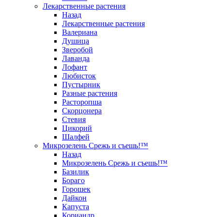
Лекарственные растения
Назад
Лекарственные растения
Валериана
Душица
Зверобой
Лаванда
Лофант
Любисток
Пустырник
Разные растения
Расторопша
Скорцонера
Стевия
Цикорий
Шалфей
Микрозелень Срежь и съешь!™
Назад
Микрозелень Срежь и съешь!™
Базилик
Бораго
Горошек
Дайкон
Капуста
Кориандр