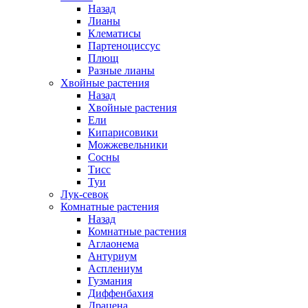
Назад
Лианы
Клематисы
Партеноциссус
Плющ
Разные лианы
Хвойные растения
Назад
Хвойные растения
Ели
Кипарисовики
Можжевельники
Сосны
Тисс
Туи
Лук-севок
Комнатные растения
Назад
Комнатные растения
Аглаонема
Антуриум
Асплениум
Гузмания
Диффенбахия
Драцена