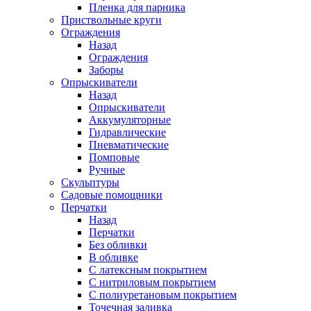
Пленка для парника
Приствольные круги
Ограждения
Назад
Ограждения
Заборы
Опрыскиватели
Назад
Опрыскиватели
Аккумуляторные
Гидравлические
Пневматические
Помповые
Ручные
Скульптуры
Садовые помощники
Перчатки
Назад
Перчатки
Без обливки
В обливке
С латексным покрытием
С нитриловым покрытием
С полиуретановым покрытием
Точечная заливка