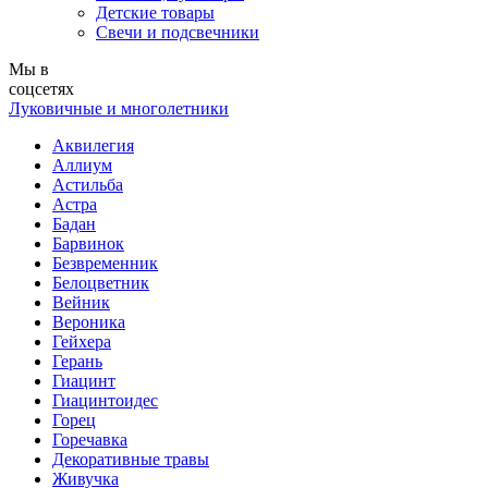
Детские товары
Свечи и подсвечники
Мы в
соцсетях
Луковичные и многолетники
Аквилегия
Аллиум
Астильба
Астра
Бадан
Барвинок
Безвременник
Белоцветник
Вейник
Вероника
Гейхера
Герань
Гиацинт
Гиацинтоидес
Горец
Горечавка
Декоративные травы
Живучка