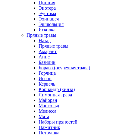
Цинния
Энотера
Эустома
Эхинацея
Эшшольция
Ясколка
Пряные травы
Назад
Пряные травы
Амарант
Анис
Базилик
Бораго (огуречная трава)
Горчица
Иссоп
Кервель
Кориандр (кинза)
Лимонная трава
Майоран
Мангольд
Мелисса
Мята
Наборы пряностей
Пажитник
Петрушка