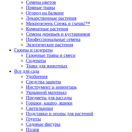
Семена цветов
Пряные травы
Огород на балконе
Лекарственные растения
Микрозелень Срежь и съешь!™
Комнатные растения
Семена деревьев и кустарников
Профессиональные семена
Экзотические растения
Газоны и сидераты
Газонные травы и смеси
Сидераты
Трава для животных
Все для сада
Удобрения
Средства защиты
Инструмент и инвентарь
Укрывной материал
Предметы для рассады
Горшки, кашпо, ящики
Светильники
Подставки и опоры для растений
Грунты
Садовые фигуры
Полив