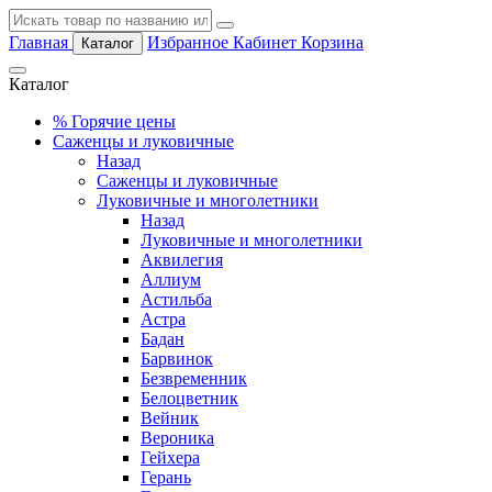
Главная
Избранное
Кабинет
Корзина
Каталог
Каталог
%
Горячие цены
Саженцы и луковичные
Назад
Саженцы и луковичные
Луковичные и многолетники
Назад
Луковичные и многолетники
Аквилегия
Аллиум
Астильба
Астра
Бадан
Барвинок
Безвременник
Белоцветник
Вейник
Вероника
Гейхера
Герань