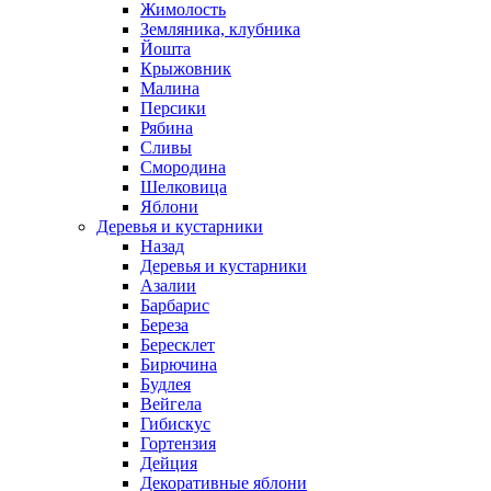
Жимолость
Земляника, клубника
Йошта
Крыжовник
Малина
Персики
Рябина
Сливы
Смородина
Шелковица
Яблони
Деревья и кустарники
Назад
Деревья и кустарники
Азалии
Барбарис
Береза
Бересклет
Бирючина
Будлея
Вейгела
Гибискус
Гортензия
Дейция
Декоративные яблони