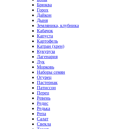
Брюква
Горох
Дайкон
Дыня
Земляника, клубника
Кабачок
Капуста
Картофель
Катран (хрен)
Кукуруза
Лагенария
Лук
Морковь
Наборы семян
Огурец
Пастернак
Патиссон
Перец
Ревень
Редис
Редька
Репа
Салат
Свекла