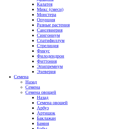
Калатея
Микс (смеси)
Монстера
Опунция
Разные растения
Сансевиерия
Сингониум
Спатифиллум
Стрелиция
Фикус
Филодендрон
Фиттония
Эпипремнум
Эхеверия
Семена
Назад
Семена
Семена овощей
Назад
Семена овощей
Арбуз
Артишок
Баклажан
Бамия
Бобы