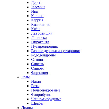
Дерен
Жасмин
Ива
Калина
Керрия
Кизильник
Клён
Лавровишня
Лапчатка
Пираканта
Пузыреплодник
Разные деревья и кустарники
Рододендроны
Самшит
Сирень
Спирея
Форзиция
Розы
Назад
Розы
Почвопокровные
Флорибунда
Чайно-гибридные
Шрабы
Лианы