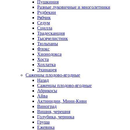
Пушкиния
Разные луковичные и многолетники
Рудбекии
Рябчик
Седум
Сцилла
Традесканция
Тысячелистник
Тюльпаны
Флокс
Хионодокса
Хоста
Хохлатка
Эхинацея
Саженцы плодово-ягодные
Назад
Саженцы плодово-ягодные
Абрикосы
Айва
Актинидии, Мини-Киви
Виноград
Вишня, черешня
Голубика, черника
Груша
Ежевика