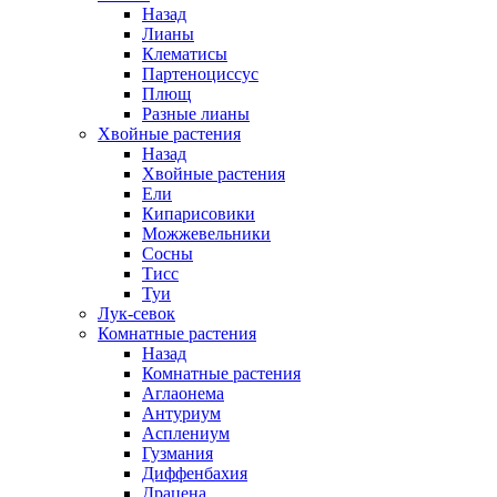
Назад
Лианы
Клематисы
Партеноциссус
Плющ
Разные лианы
Хвойные растения
Назад
Хвойные растения
Ели
Кипарисовики
Можжевельники
Сосны
Тисс
Туи
Лук-севок
Комнатные растения
Назад
Комнатные растения
Аглаонема
Антуриум
Асплениум
Гузмания
Диффенбахия
Драцена