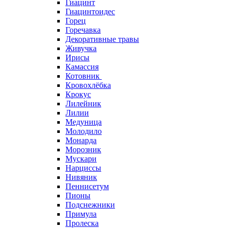
Гиацинт
Гиацинтоидес
Горец
Горечавка
Декоративные травы
Живучка
Ирисы
Камассия
Котовник
Кровохлёбка
Крокус
Лилейник
Лилии
Медуница
Молодило
Монарда
Морозник
Мускари
Нарциссы
Нивяник
Пеннисетум
Пионы
Подснежники
Примула
Пролеска