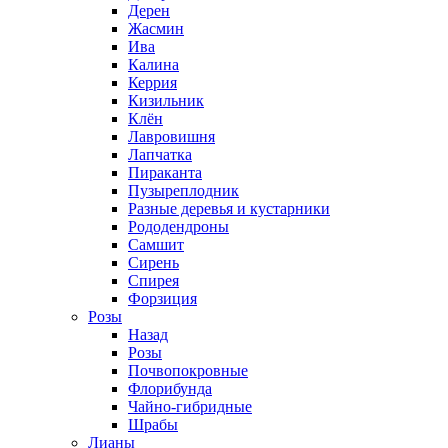
Дерен
Жасмин
Ива
Калина
Керрия
Кизильник
Клён
Лавровишня
Лапчатка
Пираканта
Пузыреплодник
Разные деревья и кустарники
Рододендроны
Самшит
Сирень
Спирея
Форзиция
Розы
Назад
Розы
Почвопокровные
Флорибунда
Чайно-гибридные
Шрабы
Лианы