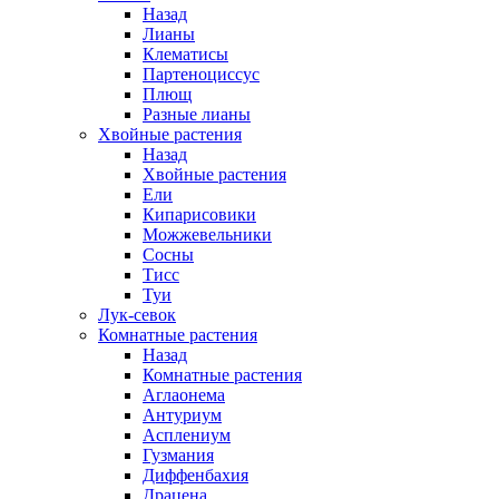
Назад
Лианы
Клематисы
Партеноциссус
Плющ
Разные лианы
Хвойные растения
Назад
Хвойные растения
Ели
Кипарисовики
Можжевельники
Сосны
Тисс
Туи
Лук-севок
Комнатные растения
Назад
Комнатные растения
Аглаонема
Антуриум
Асплениум
Гузмания
Диффенбахия
Драцена