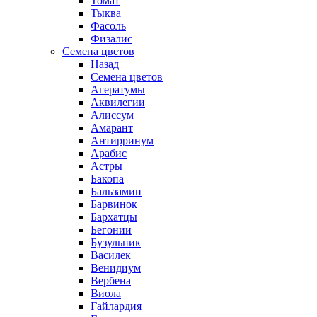
Томат
Тыква
Фасоль
Физалис
Семена цветов
Назад
Семена цветов
Агератумы
Аквилегии
Алиссум
Амарант
Антирринум
Арабис
Астры
Бакопа
Бальзамин
Барвинок
Бархатцы
Бегонии
Бузульник
Василек
Венидиум
Вербена
Виола
Гайлардия