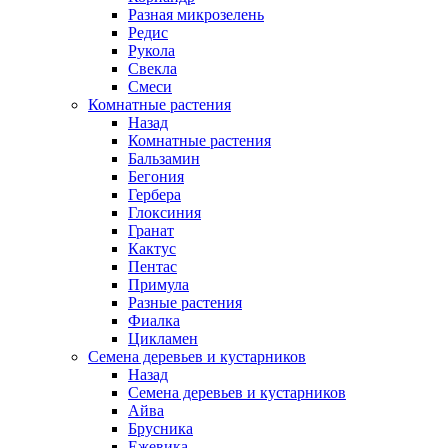
Разная микрозелень
Редис
Рукола
Свекла
Смеси
Комнатные растения
Назад
Комнатные растения
Бальзамин
Бегония
Гербера
Глоксиния
Гранат
Кактус
Пентас
Примула
Разные растения
Фиалка
Цикламен
Семена деревьев и кустарников
Назад
Семена деревьев и кустарников
Айва
Брусника
Ежевика