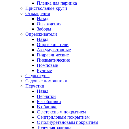
Пленка для парника
Приствольные круги
Ограждения
Назад
Ограждения
Заборы
Опрыскиватели
Назад
Опрыскиватели
Аккумуляторные
Гидравлические
Пневматические
Помповые
Ручные
Скульптуры
Садовые помощники
Перчатки
Назад
Перчатки
Без обливки
В обливке
С латексным покрытием
С нитриловым покрытием
С полиуретановым покрытием
Точечная заливка