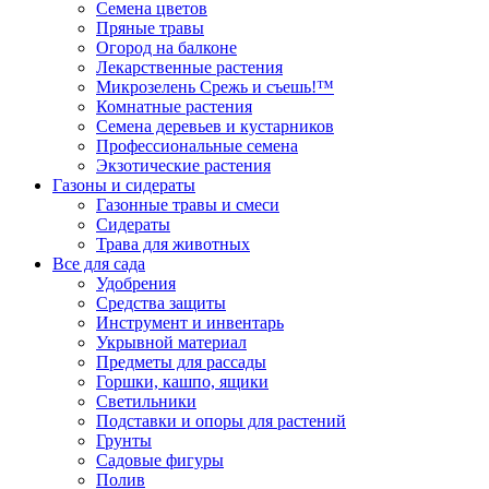
Семена цветов
Пряные травы
Огород на балконе
Лекарственные растения
Микрозелень Срежь и съешь!™
Комнатные растения
Семена деревьев и кустарников
Профессиональные семена
Экзотические растения
Газоны и сидераты
Газонные травы и смеси
Сидераты
Трава для животных
Все для сада
Удобрения
Средства защиты
Инструмент и инвентарь
Укрывной материал
Предметы для рассады
Горшки, кашпо, ящики
Светильники
Подставки и опоры для растений
Грунты
Садовые фигуры
Полив