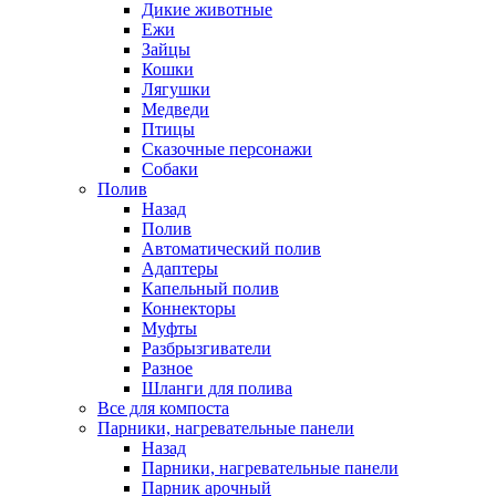
Дикие животные
Ежи
Зайцы
Кошки
Лягушки
Медведи
Птицы
Сказочные персонажи
Собаки
Полив
Назад
Полив
Автоматический полив
Адаптеры
Капельный полив
Коннекторы
Муфты
Разбрызгиватели
Разное
Шланги для полива
Все для компоста
Парники, нагревательные панели
Назад
Парники, нагревательные панели
Парник арочный