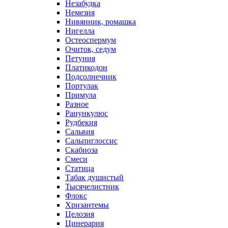
Незабудка
Немезия
Нивянник, ромашка
Нигелла
Остеоспермум
Очиток, седум
Петуния
Платикодон
Подсолнечник
Портулак
Примула
Разное
Ранункулюс
Рудбекия
Сальвия
Сальпиглоссис
Скабиоза
Смеси
Статица
Табак душистый
Тысячелистник
Флокс
Хризантемы
Целозия
Цинерария