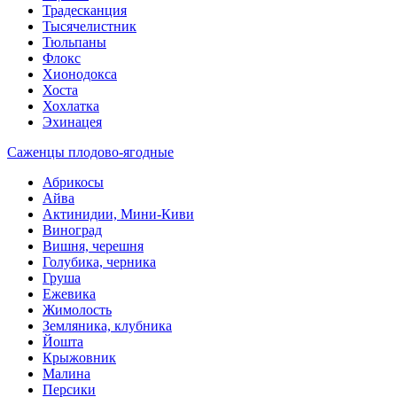
Традесканция
Тысячелистник
Тюльпаны
Флокс
Хионодокса
Хоста
Хохлатка
Эхинацея
Саженцы плодово-ягодные
Абрикосы
Айва
Актинидии, Мини-Киви
Виноград
Вишня, черешня
Голубика, черника
Груша
Ежевика
Жимолость
Земляника, клубника
Йошта
Крыжовник
Малина
Персики