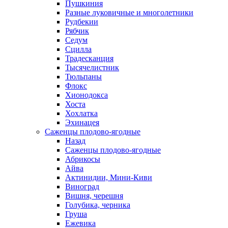
Пушкиния
Разные луковичные и многолетники
Рудбекии
Рябчик
Седум
Сцилла
Традесканция
Тысячелистник
Тюльпаны
Флокс
Хионодокса
Хоста
Хохлатка
Эхинацея
Саженцы плодово-ягодные
Назад
Саженцы плодово-ягодные
Абрикосы
Айва
Актинидии, Мини-Киви
Виноград
Вишня, черешня
Голубика, черника
Груша
Ежевика