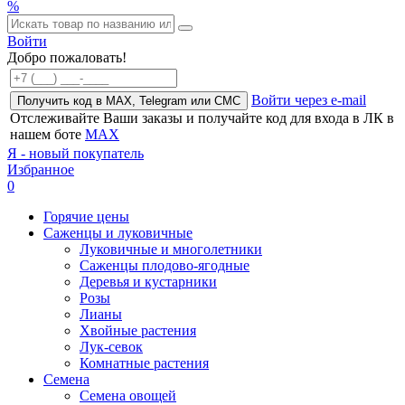
%
Войти
Добро пожаловать!
Войти через e-mail
Получить код в MAX, Telegram или СМС
Отслеживайте Ваши заказы и получайте код для входа в ЛК в
нашем боте
MAX
Я - новый покупатель
Избранное
0
Горячие цены
Саженцы и луковичные
Луковичные и многолетники
Саженцы плодово-ягодные
Деревья и кустарники
Розы
Лианы
Хвойные растения
Лук-севок
Комнатные растения
Семена
Семена овощей