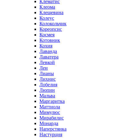
Клематис
Клеома
Клещевина
Колеус
Колокольчик
Кореопсис
Космея
Котовник
Кохия
Лаванда
Лаватера
Левкой
Лен
Лианы
Лихнис
Лобелия
Люпин
Мальва
Маргаритка
Маттиола
Мимулюс
Мирабилис
Монарда
Наперстянка
Настурция