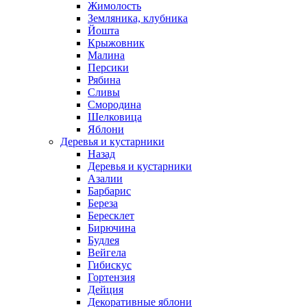
Жимолость
Земляника, клубника
Йошта
Крыжовник
Малина
Персики
Рябина
Сливы
Смородина
Шелковица
Яблони
Деревья и кустарники
Назад
Деревья и кустарники
Азалии
Барбарис
Береза
Бересклет
Бирючина
Будлея
Вейгела
Гибискус
Гортензия
Дейция
Декоративные яблони