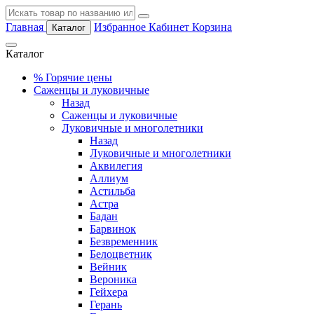
Главная
Избранное
Кабинет
Корзина
Каталог
Каталог
%
Горячие цены
Саженцы и луковичные
Назад
Саженцы и луковичные
Луковичные и многолетники
Назад
Луковичные и многолетники
Аквилегия
Аллиум
Астильба
Астра
Бадан
Барвинок
Безвременник
Белоцветник
Вейник
Вероника
Гейхера
Герань