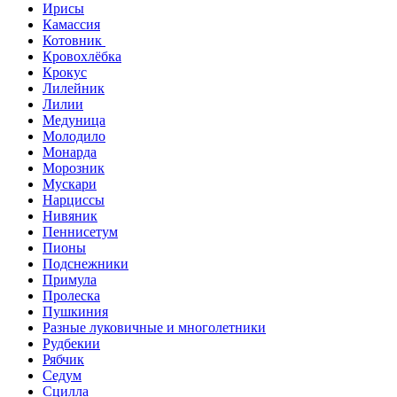
Ирисы
Камассия
Котовник
Кровохлёбка
Крокус
Лилейник
Лилии
Медуница
Молодило
Монарда
Морозник
Мускари
Нарциссы
Нивяник
Пеннисетум
Пионы
Подснежники
Примула
Пролеска
Пушкиния
Разные луковичные и многолетники
Рудбекии
Рябчик
Седум
Сцилла