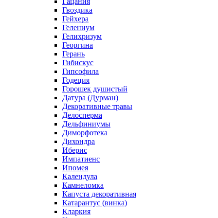
Гацания
Гвоздика
Гейхера
Гелениум
Гелихризум
Георгина
Герань
Гибискус
Гипсофила
Годеция
Горошек душистый
Датура (Дурман)
Декоративные травы
Делосперма
Дельфиниумы
Диморфотека
Дихондра
Иберис
Импатиенс
Ипомея
Календула
Камнеломка
Капуста декоративная
Катарантус (винка)
Кларкия