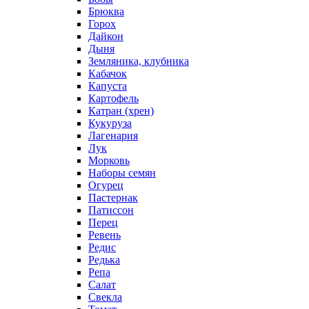
Брюква
Горох
Дайкон
Дыня
Земляника, клубника
Кабачок
Капуста
Картофель
Катран (хрен)
Кукуруза
Лагенария
Лук
Морковь
Наборы семян
Огурец
Пастернак
Патиссон
Перец
Ревень
Редис
Редька
Репа
Салат
Свекла