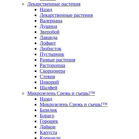
Лекарственные растения
Назад
Лекарственные растения
Валериана
Душица
Зверобой
Лаванда
Лофант
Любисток
Пустырник
Разные растения
Расторопша
Скорцонера
Стевия
Цикорий
Шалфей
Микрозелень Срежь и съешь!™
Назад
Микрозелень Срежь и съешь!™
Базилик
Бораго
Горошек
Дайкон
Капуста
Кориандр