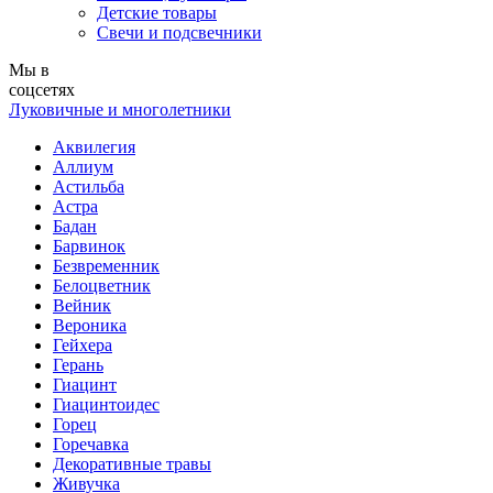
Детские товары
Свечи и подсвечники
Мы в
соцсетях
Луковичные и многолетники
Аквилегия
Аллиум
Астильба
Астра
Бадан
Барвинок
Безвременник
Белоцветник
Вейник
Вероника
Гейхера
Герань
Гиацинт
Гиацинтоидес
Горец
Горечавка
Декоративные травы
Живучка