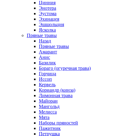
Цинния
Энотера
Эустома
Эхинацея
Эшшольция
Ясколка
Пряные травы
Назад
Пряные травы
Амарант
Анис
Базилик
Бораго (огуречная трава)
Горчица
Иссоп
Кервель
Кориандр (кинза)
Лимонная трава
Майоран
Мангольд
Мелисса
Мята
Наборы пряностей
Пажитник
Петрушка