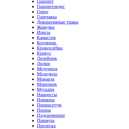
Гиацинт
Гиацинтоидес
Горец
Горечавка
Декоративные травы
Живучка
Ирисы
Камассия
Котовник
Кровохлёбка
Крокус
Лилейник
Лилии
Медуница
Молодило
Монарда
Морозник
Мускари
Нарциссы
Нивяник
Пеннисетум
Пионы
Подснежники
Примула
Пролеска