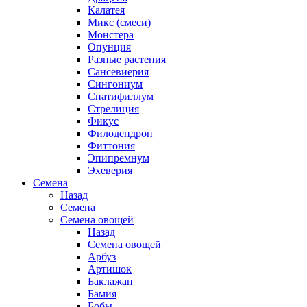
Калатея
Микс (смеси)
Монстера
Опунция
Разные растения
Сансевиерия
Сингониум
Спатифиллум
Стрелиция
Фикус
Филодендрон
Фиттония
Эпипремнум
Эхеверия
Семена
Назад
Семена
Семена овощей
Назад
Семена овощей
Арбуз
Артишок
Баклажан
Бамия
Бобы