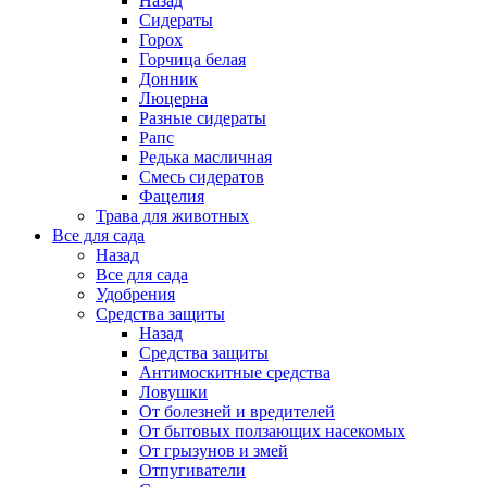
Назад
Сидераты
Горох
Горчица белая
Донник
Люцерна
Разные сидераты
Рапс
Редька масличная
Смесь сидератов
Фацелия
Трава для животных
Все для сада
Назад
Все для сада
Удобрения
Средства защиты
Назад
Средства защиты
Антимоскитные средства
Ловушки
От болезней и вредителей
От бытовых ползающих насекомых
От грызунов и змей
Отпугиватели