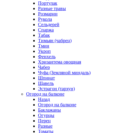
Портулак
Разные травы
Розмарин
Рукола
Сельдерей
Спаржа
Табак
Тимьян (чабрец)
Тмин
Укроп
Фенхель
Хризантема овощная
Чабер
Чуфа (Земляной миндаль)
Шпинат
Щавель
Эстрагон (тархун)
Огород на балконе
Назад
Огород на балконе
Баклажаны
Огурцы
Перец
Разные
Томаты