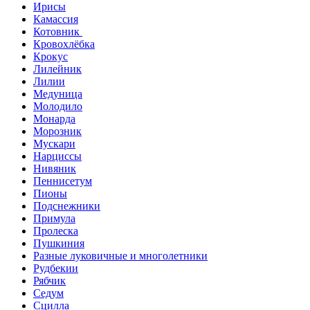
Ирисы
Камассия
Котовник
Кровохлёбка
Крокус
Лилейник
Лилии
Медуница
Молодило
Монарда
Морозник
Мускари
Нарциссы
Нивяник
Пеннисетум
Пионы
Подснежники
Примула
Пролеска
Пушкиния
Разные луковичные и многолетники
Рудбекии
Рябчик
Седум
Сцилла