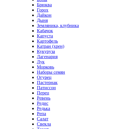
Брюква
Горох
Дайкон
Дыня
Земляника, клубника
Кабачок
Капуста
Картофель
Катран (хрен)
Кукуруза
Лагенария
Лук
Морковь
Наборы семян
Огурец
Пастернак
Патиссон
Перец
Ревень
Редис
Редька
Репа
Салат
Свекла