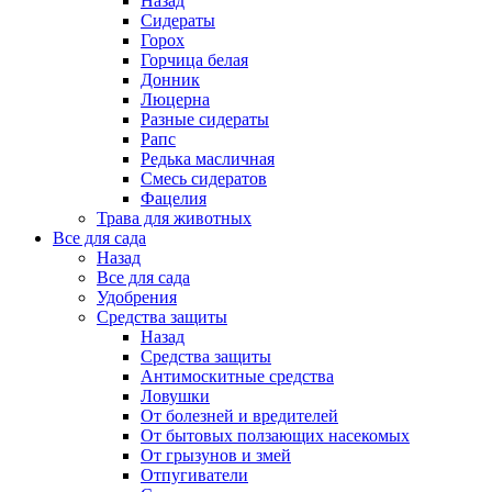
Назад
Сидераты
Горох
Горчица белая
Донник
Люцерна
Разные сидераты
Рапс
Редька масличная
Смесь сидератов
Фацелия
Трава для животных
Все для сада
Назад
Все для сада
Удобрения
Средства защиты
Назад
Средства защиты
Антимоскитные средства
Ловушки
От болезней и вредителей
От бытовых ползающих насекомых
От грызунов и змей
Отпугиватели