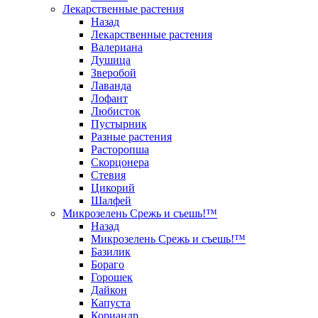
Лекарственные растения
Назад
Лекарственные растения
Валериана
Душица
Зверобой
Лаванда
Лофант
Любисток
Пустырник
Разные растения
Расторопша
Скорцонера
Стевия
Цикорий
Шалфей
Микрозелень Срежь и съешь!™
Назад
Микрозелень Срежь и съешь!™
Базилик
Бораго
Горошек
Дайкон
Капуста
Кориандр