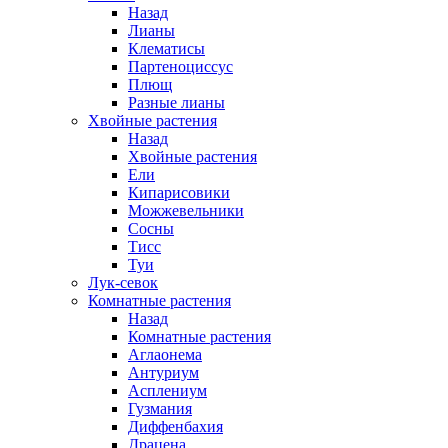
Назад
Лианы
Клематисы
Партеноциссус
Плющ
Разные лианы
Хвойные растения
Назад
Хвойные растения
Ели
Кипарисовики
Можжевельники
Сосны
Тисс
Туи
Лук-севок
Комнатные растения
Назад
Комнатные растения
Аглаонема
Антуриум
Асплениум
Гузмания
Диффенбахия
Драцена