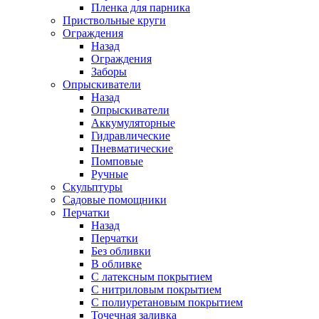
Пленка для парника
Приствольные круги
Ограждения
Назад
Ограждения
Заборы
Опрыскиватели
Назад
Опрыскиватели
Аккумуляторные
Гидравлические
Пневматические
Помповые
Ручные
Скульптуры
Садовые помощники
Перчатки
Назад
Перчатки
Без обливки
В обливке
С латексным покрытием
С нитриловым покрытием
С полиуретановым покрытием
Точечная заливка