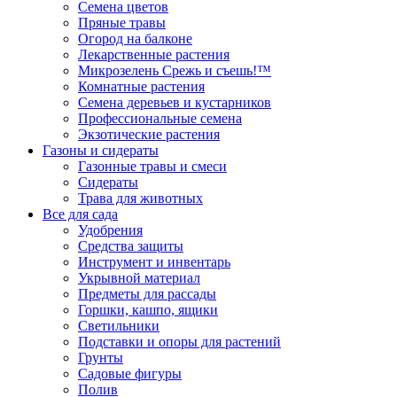
Семена цветов
Пряные травы
Огород на балконе
Лекарственные растения
Микрозелень Срежь и съешь!™
Комнатные растения
Семена деревьев и кустарников
Профессиональные семена
Экзотические растения
Газоны и сидераты
Газонные травы и смеси
Сидераты
Трава для животных
Все для сада
Удобрения
Средства защиты
Инструмент и инвентарь
Укрывной материал
Предметы для рассады
Горшки, кашпо, ящики
Светильники
Подставки и опоры для растений
Грунты
Садовые фигуры
Полив