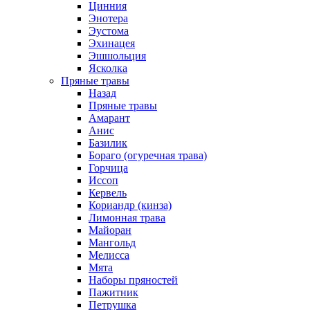
Цинния
Энотера
Эустома
Эхинацея
Эшшольция
Ясколка
Пряные травы
Назад
Пряные травы
Амарант
Анис
Базилик
Бораго (огуречная трава)
Горчица
Иссоп
Кервель
Кориандр (кинза)
Лимонная трава
Майоран
Мангольд
Мелисса
Мята
Наборы пряностей
Пажитник
Петрушка