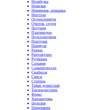
Незабудка
Немезия
Нивянник, ромашка
Нигелла
Остеоспермум
Очиток, седум
Петуния
Платикодон
Подсолнечник
Портулак
Примула
Разное
Ранункулюс
Рудбекия
Сальвия
Сальпиглоссис
Скабиоза
Смеси
Статица
Табак душистый
Тысячелистник
Флокс
Хризантемы
Целозия
Цинерария