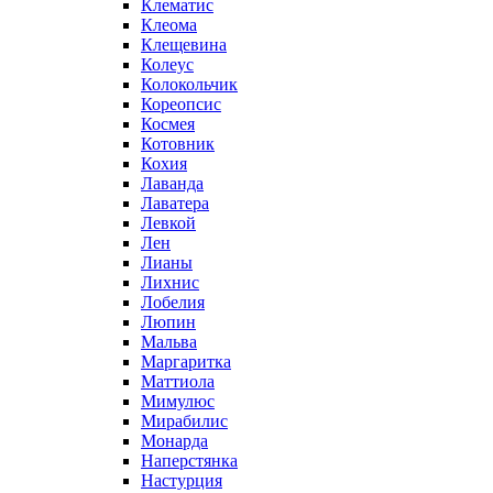
Клематис
Клеома
Клещевина
Колеус
Колокольчик
Кореопсис
Космея
Котовник
Кохия
Лаванда
Лаватера
Левкой
Лен
Лианы
Лихнис
Лобелия
Люпин
Мальва
Маргаритка
Маттиола
Мимулюс
Мирабилис
Монарда
Наперстянка
Настурция