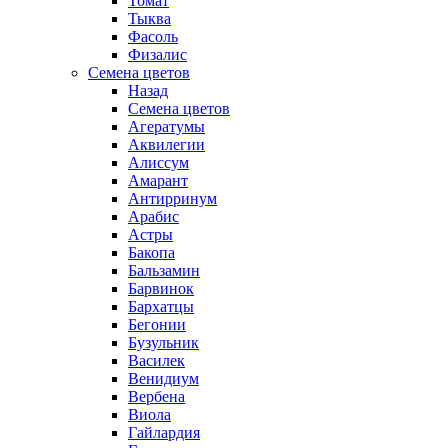
Томат
Тыква
Фасоль
Физалис
Семена цветов
Назад
Семена цветов
Агератумы
Аквилегии
Алиссум
Амарант
Антирринум
Арабис
Астры
Бакопа
Бальзамин
Барвинок
Бархатцы
Бегонии
Бузульник
Василек
Венидиум
Вербена
Виола
Гайлардия