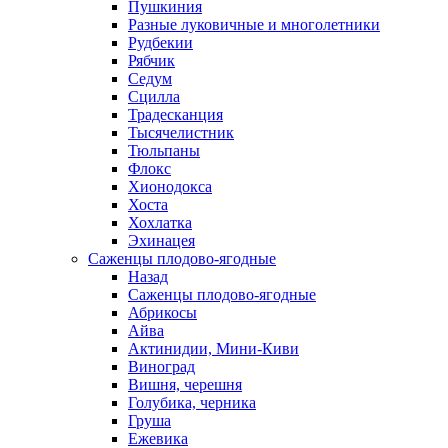
Пушкиния
Разные луковичные и многолетники
Рудбекии
Рябчик
Седум
Сцилла
Традесканция
Тысячелистник
Тюльпаны
Флокс
Хионодокса
Хоста
Хохлатка
Эхинацея
Саженцы плодово-ягодные
Назад
Саженцы плодово-ягодные
Абрикосы
Айва
Актинидии, Мини-Киви
Виноград
Вишня, черешня
Голубика, черника
Груша
Ежевика