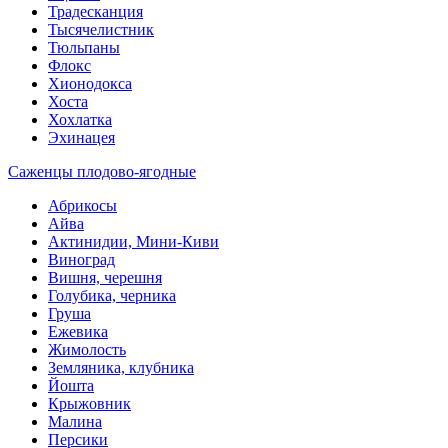
Традесканция
Тысячелистник
Тюльпаны
Флокс
Хионодокса
Хоста
Хохлатка
Эхинацея
Саженцы плодово-ягодные
Абрикосы
Айва
Актинидии, Мини-Киви
Виноград
Вишня, черешня
Голубика, черника
Груша
Ежевика
Жимолость
Земляника, клубника
Йошта
Крыжовник
Малина
Персики