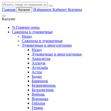
Главная
Избранное
Кабинет
Корзина
Каталог
Каталог
%
Горячие цены
Саженцы и луковичные
Назад
Саженцы и луковичные
Луковичные и многолетники
Назад
Луковичные и многолетники
Аквилегия
Аллиум
Астильба
Астра
Бадан
Барвинок
Безвременник
Белоцветник
Вейник
Вероника
Гейхера
Герань