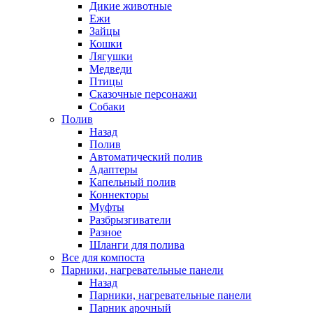
Дикие животные
Ежи
Зайцы
Кошки
Лягушки
Медведи
Птицы
Сказочные персонажи
Собаки
Полив
Назад
Полив
Автоматический полив
Адаптеры
Капельный полив
Коннекторы
Муфты
Разбрызгиватели
Разное
Шланги для полива
Все для компоста
Парники, нагревательные панели
Назад
Парники, нагревательные панели
Парник арочный