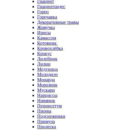
Гиацинт
Гиацинтоидес
Горец
Горечавка
Декоративные травы
Живучка
Ирисы
Камассия
Котовник
Кровохлёбка
Крокус
Лилейник
Лилии
Медуница
Молодило
Монарда
Морозник
Мускари
Нарциссы
Нивяник
Пеннисетум
Пионы
Подснежники
Примула
Пролеска