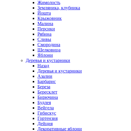
Жимолость
Земляника, клубника
Йошта
Крыжовник
Малина
Персики
Рябина
Сливы
Смородина
Шелковица
Яблони
Деревья и кустарники
Назад
Деревья и кустарники
Азалии
Барбарис
Береза
Бересклет
Бирючина
Будлея
Вейгела
Гибискус
Гортензия
Дейция
Декоративные яблони