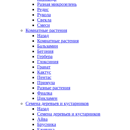
Разная микрозелень
Редис
Рукола
Свекла
Смеси
Комнатные растения
Назад
Комнатные растения
Бальзамин
Бегония
Гербера
Глоксиния
Гранат
Кактус
Пентас
Примула
Разные растения
Фиалка
Цикламен
Семена деревьев и кустарников
Назад
Семена деревьев и кустарников
Айва
Брусника
Ежевика