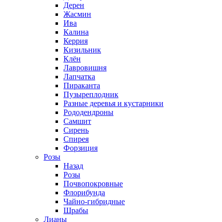
Дерен
Жасмин
Ива
Калина
Керрия
Кизильник
Клён
Лавровишня
Лапчатка
Пираканта
Пузыреплодник
Разные деревья и кустарники
Рододендроны
Самшит
Сирень
Спирея
Форзиция
Розы
Назад
Розы
Почвопокровные
Флорибунда
Чайно-гибридные
Шрабы
Лианы