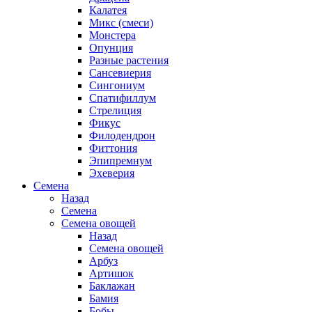
Калатея
Микс (смеси)
Монстера
Опунция
Разные растения
Сансевиерия
Сингониум
Спатифиллум
Стрелиция
Фикус
Филодендрон
Фиттония
Эпипремнум
Эхеверия
Семена
Назад
Семена
Семена овощей
Назад
Семена овощей
Арбуз
Артишок
Баклажан
Бамия
Бобы