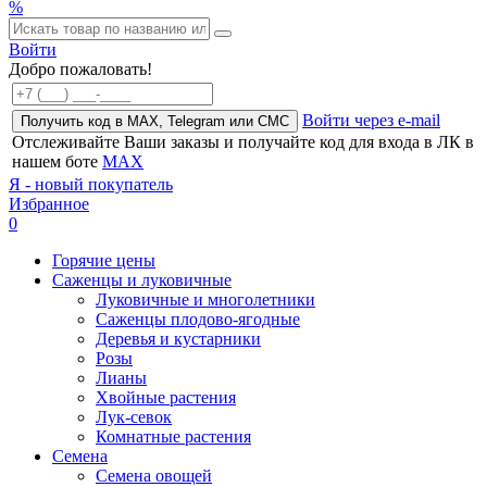
%
Войти
Добро пожаловать!
Войти через e-mail
Получить код в MAX, Telegram или СМС
Отслеживайте Ваши заказы и получайте код для входа в ЛК в
нашем боте
MAX
Я - новый покупатель
Избранное
0
Горячие цены
Саженцы и луковичные
Луковичные и многолетники
Саженцы плодово-ягодные
Деревья и кустарники
Розы
Лианы
Хвойные растения
Лук-севок
Комнатные растения
Семена
Семена овощей