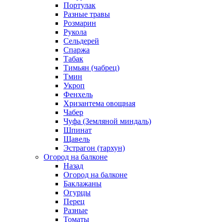
Портулак
Разные травы
Розмарин
Рукола
Сельдерей
Спаржа
Табак
Тимьян (чабрец)
Тмин
Укроп
Фенхель
Хризантема овощная
Чабер
Чуфа (Земляной миндаль)
Шпинат
Щавель
Эстрагон (тархун)
Огород на балконе
Назад
Огород на балконе
Баклажаны
Огурцы
Перец
Разные
Томаты