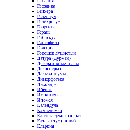
Гацания
Гвоздика
Гейхера
Гелениум
Гелихризум
Георгина
Герань
Гибискус
Гипсофила
Годеция
Горошек душистый
Датура (Дурман)
Декоративные травы
Делосперма
Дельфиниумы
Диморфотека
Дихондра
Иберис
Импатиенс
Ипомея
Календула
Камнеломка
Капуста декоративная
Катарантус (винка)
Кларкия