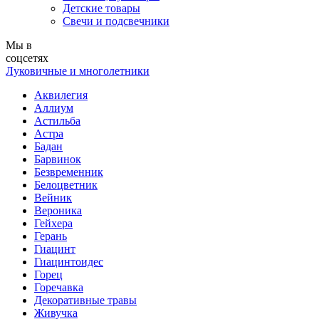
Детские товары
Свечи и подсвечники
Мы в
соцсетях
Луковичные и многолетники
Аквилегия
Аллиум
Астильба
Астра
Бадан
Барвинок
Безвременник
Белоцветник
Вейник
Вероника
Гейхера
Герань
Гиацинт
Гиацинтоидес
Горец
Горечавка
Декоративные травы
Живучка