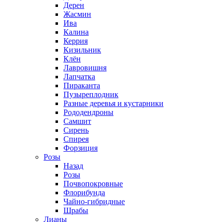
Дерен
Жасмин
Ива
Калина
Керрия
Кизильник
Клён
Лавровишня
Лапчатка
Пираканта
Пузыреплодник
Разные деревья и кустарники
Рододендроны
Самшит
Сирень
Спирея
Форзиция
Розы
Назад
Розы
Почвопокровные
Флорибунда
Чайно-гибридные
Шрабы
Лианы