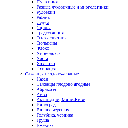
Пушкиния
Разные луковичные и многолетники
Рудбекии
Рябчик
Седум
Сцилла
Традесканция
Тысячелистник
Тюльпаны
Флокс
Хионодокса
Хоста
Хохлатка
Эхинацея
Саженцы плодово-ягодные
Назад
Саженцы плодово-ягодные
Абрикосы
Айва
Актинидии, Мини-Киви
Виноград
Вишня, черешня
Голубика, черника
Груша
Ежевика