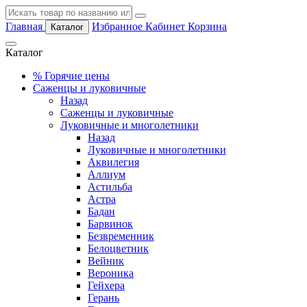
Главная
Избранное
Кабинет
Корзина
Каталог
Каталог
%
Горячие цены
Саженцы и луковичные
Назад
Саженцы и луковичные
Луковичные и многолетники
Назад
Луковичные и многолетники
Аквилегия
Аллиум
Астильба
Астра
Бадан
Барвинок
Безвременник
Белоцветник
Вейник
Вероника
Гейхера
Герань