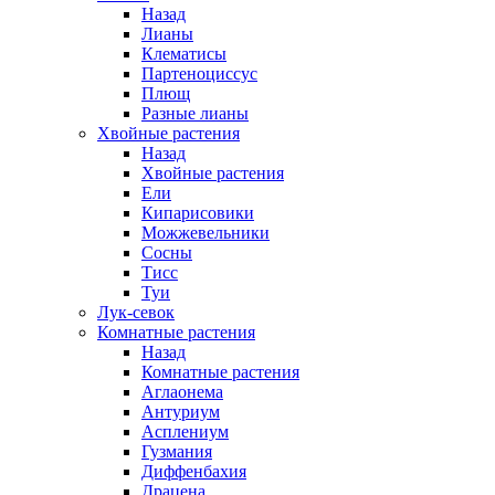
Назад
Лианы
Клематисы
Партеноциссус
Плющ
Разные лианы
Хвойные растения
Назад
Хвойные растения
Ели
Кипарисовики
Можжевельники
Сосны
Тисс
Туи
Лук-севок
Комнатные растения
Назад
Комнатные растения
Аглаонема
Антуриум
Асплениум
Гузмания
Диффенбахия
Драцена