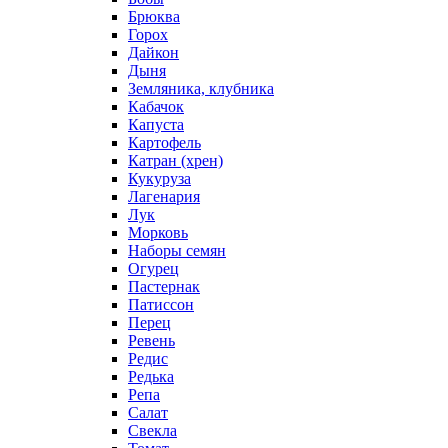
Брюква
Горох
Дайкон
Дыня
Земляника, клубника
Кабачок
Капуста
Картофель
Катран (хрен)
Кукуруза
Лагенария
Лук
Морковь
Наборы семян
Огурец
Пастернак
Патиссон
Перец
Ревень
Редис
Редька
Репа
Салат
Свекла