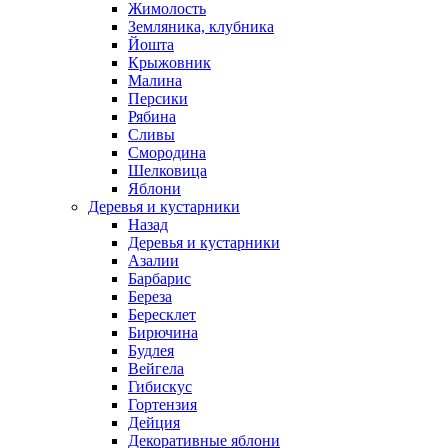
Жимолость
Земляника, клубника
Йошта
Крыжовник
Малина
Персики
Рябина
Сливы
Смородина
Шелковица
Яблони
Деревья и кустарники
Назад
Деревья и кустарники
Азалии
Барбарис
Береза
Бересклет
Бирючина
Будлея
Вейгела
Гибискус
Гортензия
Дейция
Декоративные яблони