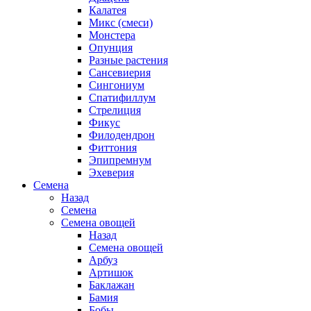
Калатея
Микс (смеси)
Монстера
Опунция
Разные растения
Сансевиерия
Сингониум
Спатифиллум
Стрелиция
Фикус
Филодендрон
Фиттония
Эпипремнум
Эхеверия
Семена
Назад
Семена
Семена овощей
Назад
Семена овощей
Арбуз
Артишок
Баклажан
Бамия
Бобы