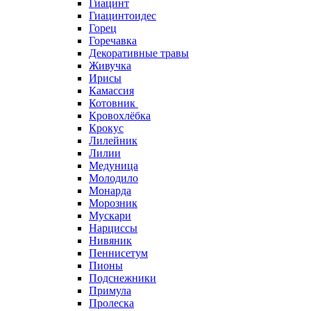
Гиацинт
Гиацинтоидес
Горец
Горечавка
Декоративные травы
Живучка
Ирисы
Камассия
Котовник
Кровохлёбка
Крокус
Лилейник
Лилии
Медуница
Молодило
Монарда
Морозник
Мускари
Нарциссы
Нивяник
Пеннисетум
Пионы
Подснежники
Примула
Пролеска