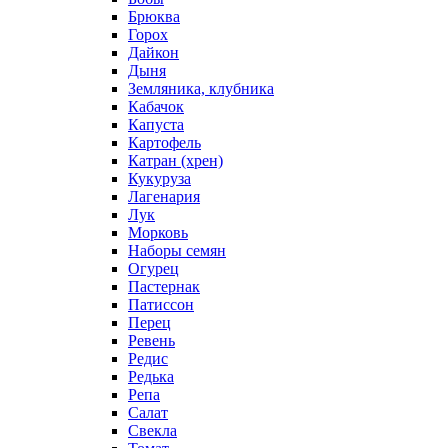
Брюква
Горох
Дайкон
Дыня
Земляника, клубника
Кабачок
Капуста
Картофель
Катран (хрен)
Кукуруза
Лагенария
Лук
Морковь
Наборы семян
Огурец
Пастернак
Патиссон
Перец
Ревень
Редис
Редька
Репа
Салат
Свекла