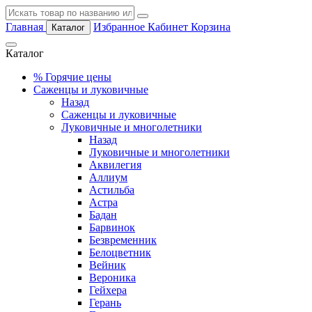
Главная
Избранное
Кабинет
Корзина
Каталог
Каталог
%
Горячие цены
Саженцы и луковичные
Назад
Саженцы и луковичные
Луковичные и многолетники
Назад
Луковичные и многолетники
Аквилегия
Аллиум
Астильба
Астра
Бадан
Барвинок
Безвременник
Белоцветник
Вейник
Вероника
Гейхера
Герань