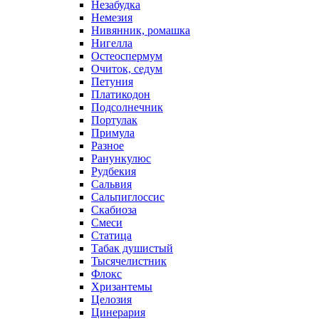
Незабудка
Немезия
Нивянник, ромашка
Нигелла
Остеоспермум
Очиток, седум
Петуния
Платикодон
Подсолнечник
Портулак
Примула
Разное
Ранункулюс
Рудбекия
Сальвия
Сальпиглоссис
Скабиоза
Смеси
Статица
Табак душистый
Тысячелистник
Флокс
Хризантемы
Целозия
Цинерария