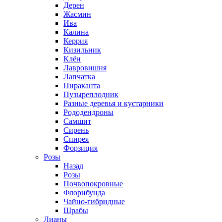
Дерен
Жасмин
Ива
Калина
Керрия
Кизильник
Клён
Лавровишня
Лапчатка
Пираканта
Пузыреплодник
Разные деревья и кустарники
Рододендроны
Самшит
Сирень
Спирея
Форзиция
Розы
Назад
Розы
Почвопокровные
Флорибунда
Чайно-гибридные
Шрабы
Лианы