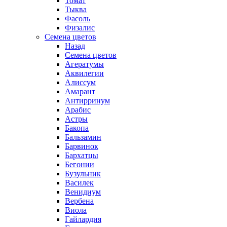
Томат
Тыква
Фасоль
Физалис
Семена цветов
Назад
Семена цветов
Агератумы
Аквилегии
Алиссум
Амарант
Антирринум
Арабис
Астры
Бакопа
Бальзамин
Барвинок
Бархатцы
Бегонии
Бузульник
Василек
Венидиум
Вербена
Виола
Гайлардия