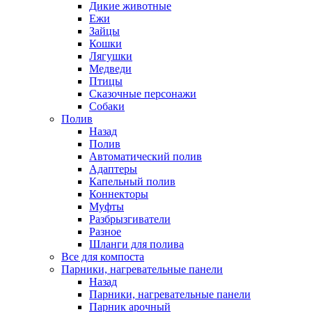
Дикие животные
Ежи
Зайцы
Кошки
Лягушки
Медведи
Птицы
Сказочные персонажи
Собаки
Полив
Назад
Полив
Автоматический полив
Адаптеры
Капельный полив
Коннекторы
Муфты
Разбрызгиватели
Разное
Шланги для полива
Все для компоста
Парники, нагревательные панели
Назад
Парники, нагревательные панели
Парник арочный