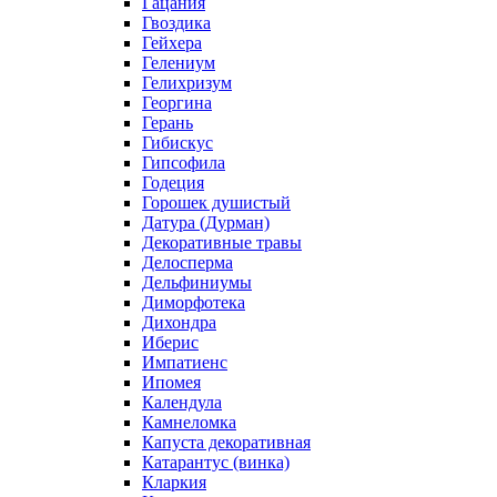
Гацания
Гвоздика
Гейхера
Гелениум
Гелихризум
Георгина
Герань
Гибискус
Гипсофила
Годеция
Горошек душистый
Датура (Дурман)
Декоративные травы
Делосперма
Дельфиниумы
Диморфотека
Дихондра
Иберис
Импатиенс
Ипомея
Календула
Камнеломка
Капуста декоративная
Катарантус (винка)
Кларкия