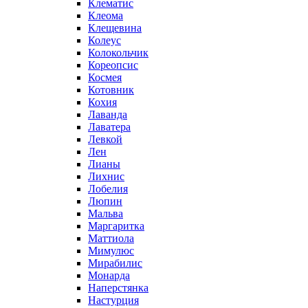
Клематис
Клеома
Клещевина
Колеус
Колокольчик
Кореопсис
Космея
Котовник
Кохия
Лаванда
Лаватера
Левкой
Лен
Лианы
Лихнис
Лобелия
Люпин
Мальва
Маргаритка
Маттиола
Мимулюс
Мирабилис
Монарда
Наперстянка
Настурция