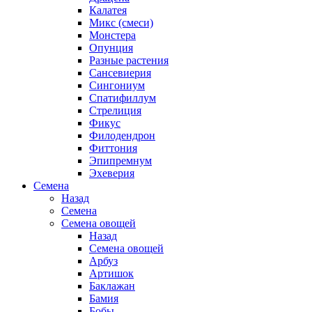
Калатея
Микс (смеси)
Монстера
Опунция
Разные растения
Сансевиерия
Сингониум
Спатифиллум
Стрелиция
Фикус
Филодендрон
Фиттония
Эпипремнум
Эхеверия
Семена
Назад
Семена
Семена овощей
Назад
Семена овощей
Арбуз
Артишок
Баклажан
Бамия
Бобы