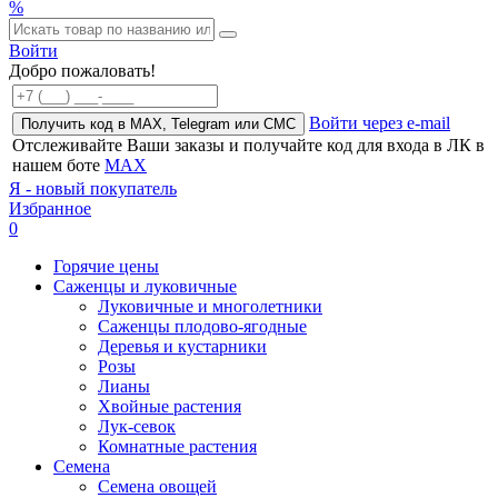
%
Войти
Добро пожаловать!
Войти через e-mail
Получить код в MAX, Telegram или СМС
Отслеживайте Ваши заказы и получайте код для входа в ЛК в
нашем боте
MAX
Я - новый покупатель
Избранное
0
Горячие цены
Саженцы и луковичные
Луковичные и многолетники
Саженцы плодово-ягодные
Деревья и кустарники
Розы
Лианы
Хвойные растения
Лук-севок
Комнатные растения
Семена
Семена овощей