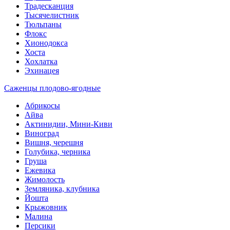
Традесканция
Тысячелистник
Тюльпаны
Флокс
Хионодокса
Хоста
Хохлатка
Эхинацея
Саженцы плодово-ягодные
Абрикосы
Айва
Актинидии, Мини-Киви
Виноград
Вишня, черешня
Голубика, черника
Груша
Ежевика
Жимолость
Земляника, клубника
Йошта
Крыжовник
Малина
Персики