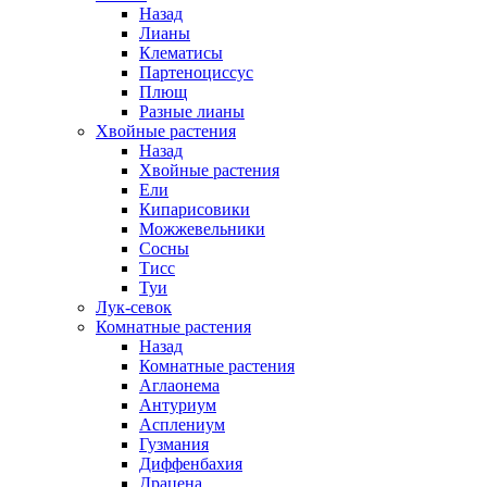
Назад
Лианы
Клематисы
Партеноциссус
Плющ
Разные лианы
Хвойные растения
Назад
Хвойные растения
Ели
Кипарисовики
Можжевельники
Сосны
Тисс
Туи
Лук-севок
Комнатные растения
Назад
Комнатные растения
Аглаонема
Антуриум
Асплениум
Гузмания
Диффенбахия
Драцена