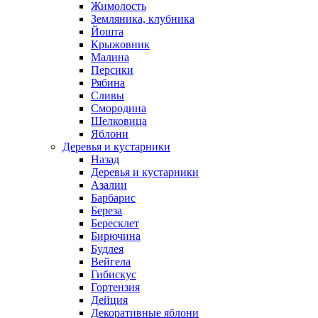
Жимолость
Земляника, клубника
Йошта
Крыжовник
Малина
Персики
Рябина
Сливы
Смородина
Шелковица
Яблони
Деревья и кустарники
Назад
Деревья и кустарники
Азалии
Барбарис
Береза
Бересклет
Бирючина
Будлея
Вейгела
Гибискус
Гортензия
Дейция
Декоративные яблони