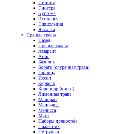
Цинния
Энотера
Эустома
Эхинацея
Эшшольция
Ясколка
Пряные травы
Назад
Пряные травы
Амарант
Анис
Базилик
Бораго (огуречная трава)
Горчица
Иссоп
Кервель
Кориандр (кинза)
Лимонная трава
Майоран
Мангольд
Мелисса
Мята
Наборы пряностей
Пажитник
Петрушка