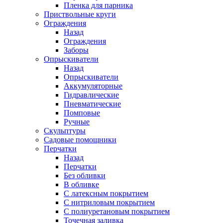
Пленка для парника
Приствольные круги
Ограждения
Назад
Ограждения
Заборы
Опрыскиватели
Назад
Опрыскиватели
Аккумуляторные
Гидравлические
Пневматические
Помповые
Ручные
Скульптуры
Садовые помощники
Перчатки
Назад
Перчатки
Без обливки
В обливке
С латексным покрытием
С нитриловым покрытием
С полиуретановым покрытием
Точечная заливка