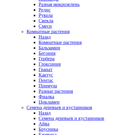
Разная микрозелень
Редис
Рукола
Свекла
Смеси
Комнатные растения
Назад
Комнатные растения
Бальзамин
Бегония
Гербера
Глоксиния
Гранат
Кактус
Пентас
Примула
Разные растения
Фиалка
Цикламен
Семена деревьев и кустарников
Назад
Семена деревьев и кустарников
Айва
Брусника
Ежевика