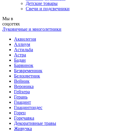
Детские товары
Свечи и подсвечники
Мы в
соцсетях
Луковичные и многолетники
Аквилегия
Аллиум
Астильба
Астра
Бадан
Барвинок
Безвременник
Белоцветник
Вейник
Вероника
Гейхера
Герань
Гиацинт
Гиацинтоидес
Горец
Горечавка
Декоративные травы
Живучка