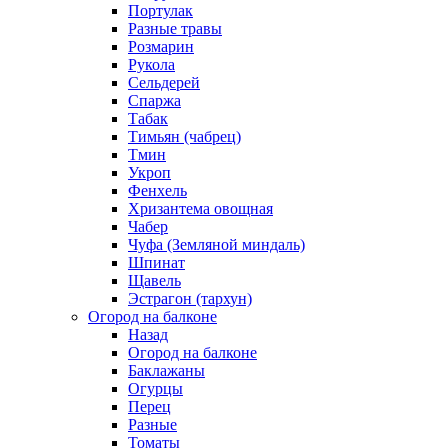
Портулак
Разные травы
Розмарин
Рукола
Сельдерей
Спаржа
Табак
Тимьян (чабрец)
Тмин
Укроп
Фенхель
Хризантема овощная
Чабер
Чуфа (Земляной миндаль)
Шпинат
Щавель
Эстрагон (тархун)
Огород на балконе
Назад
Огород на балконе
Баклажаны
Огурцы
Перец
Разные
Томаты