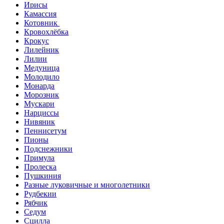
Ирисы
Камассия
Котовник
Кровохлёбка
Крокус
Лилейник
Лилии
Медуница
Молодило
Монарда
Морозник
Мускари
Нарциссы
Нивяник
Пеннисетум
Пионы
Подснежники
Примула
Пролеска
Пушкиния
Разные луковичные и многолетники
Рудбекии
Рябчик
Седум
Сцилла