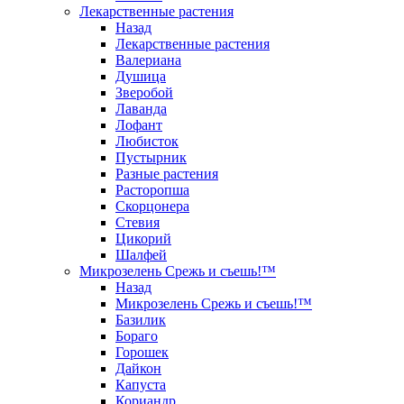
Лекарственные растения
Назад
Лекарственные растения
Валериана
Душица
Зверобой
Лаванда
Лофант
Любисток
Пустырник
Разные растения
Расторопша
Скорцонера
Стевия
Цикорий
Шалфей
Микрозелень Срежь и съешь!™
Назад
Микрозелень Срежь и съешь!™
Базилик
Бораго
Горошек
Дайкон
Капуста
Кориандр