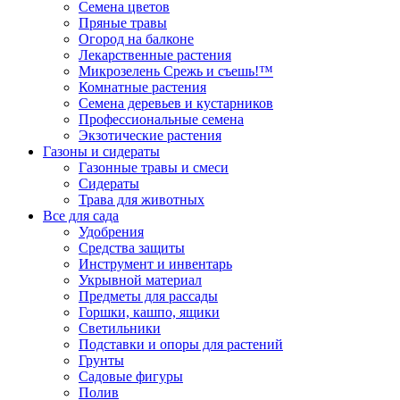
Семена цветов
Пряные травы
Огород на балконе
Лекарственные растения
Микрозелень Срежь и съешь!™
Комнатные растения
Семена деревьев и кустарников
Профессиональные семена
Экзотические растения
Газоны и сидераты
Газонные травы и смеси
Сидераты
Трава для животных
Все для сада
Удобрения
Средства защиты
Инструмент и инвентарь
Укрывной материал
Предметы для рассады
Горшки, кашпо, ящики
Светильники
Подставки и опоры для растений
Грунты
Садовые фигуры
Полив