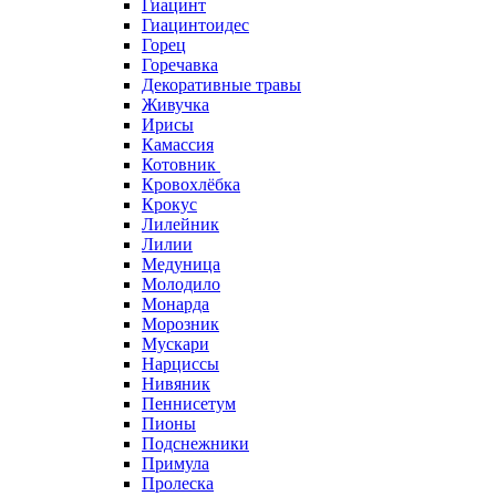
Гиацинт
Гиацинтоидес
Горец
Горечавка
Декоративные травы
Живучка
Ирисы
Камассия
Котовник
Кровохлёбка
Крокус
Лилейник
Лилии
Медуница
Молодило
Монарда
Морозник
Мускари
Нарциссы
Нивяник
Пеннисетум
Пионы
Подснежники
Примула
Пролеска