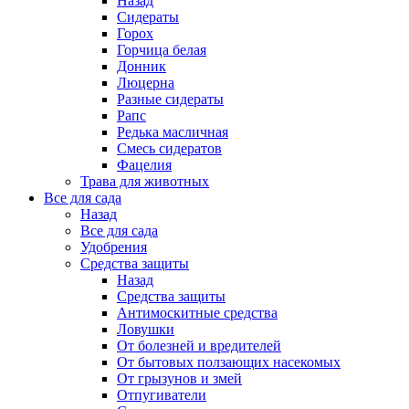
Назад
Сидераты
Горох
Горчица белая
Донник
Люцерна
Разные сидераты
Рапс
Редька масличная
Смесь сидератов
Фацелия
Трава для животных
Все для сада
Назад
Все для сада
Удобрения
Средства защиты
Назад
Средства защиты
Антимоскитные средства
Ловушки
От болезней и вредителей
От бытовых ползающих насекомых
От грызунов и змей
Отпугиватели