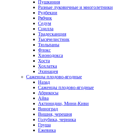
Пушкиния
Разные луковичные и многолетники
Рудбекии
Рябчик
Седум
Сцилла
Традесканция
Тысячелистник
Тюльпаны
Флокс
Хионодокса
Хоста
Хохлатка
Эхинацея
Саженцы плодово-ягодные
Назад
Саженцы плодово-ягодные
Абрикосы
Айва
Актинидии, Мини-Киви
Виноград
Вишня, черешня
Голубика, черника
Груша
Ежевика