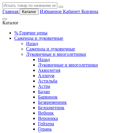
Главная
Избранное
Кабинет
Корзина
Каталог
Каталог
%
Горячие цены
Саженцы и луковичные
Назад
Саженцы и луковичные
Луковичные и многолетники
Назад
Луковичные и многолетники
Аквилегия
Аллиум
Астильба
Астра
Бадан
Барвинок
Безвременник
Белоцветник
Вейник
Вероника
Гейхера
Герань