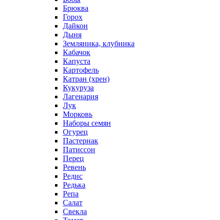
Брюква
Горох
Дайкон
Дыня
Земляника, клубника
Кабачок
Капуста
Картофель
Катран (хрен)
Кукуруза
Лагенария
Лук
Морковь
Наборы семян
Огурец
Пастернак
Патиссон
Перец
Ревень
Редис
Редька
Репа
Салат
Свекла