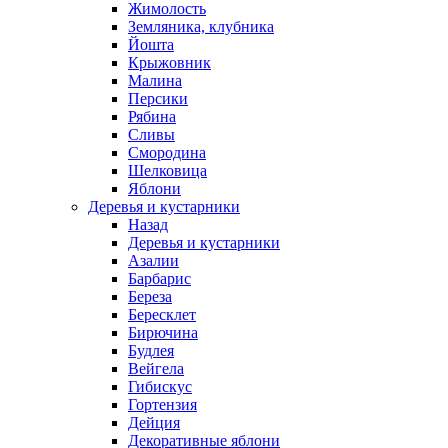
Жимолость
Земляника, клубника
Йошта
Крыжовник
Малина
Персики
Рябина
Сливы
Смородина
Шелковица
Яблони
Деревья и кустарники
Назад
Деревья и кустарники
Азалии
Барбарис
Береза
Бересклет
Бирючина
Будлея
Вейгела
Гибискус
Гортензия
Дейция
Декоративные яблони