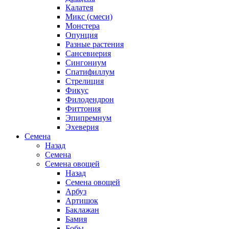
Калатея
Микс (смеси)
Монстера
Опунция
Разные растения
Сансевиерия
Сингониум
Спатифиллум
Стрелиция
Фикус
Филодендрон
Фиттония
Эпипремнум
Эхеверия
Семена
Назад
Семена
Семена овощей
Назад
Семена овощей
Арбуз
Артишок
Баклажан
Бамия
Бобы