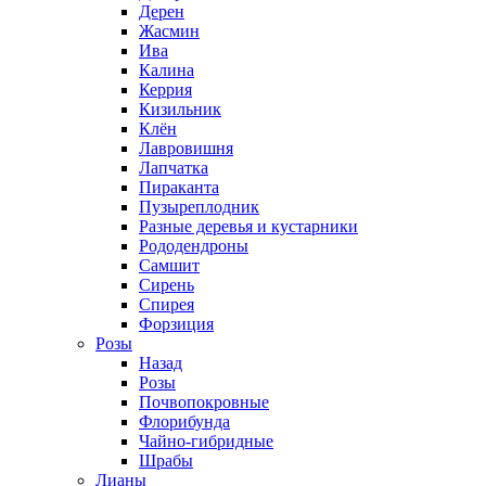
Дерен
Жасмин
Ива
Калина
Керрия
Кизильник
Клён
Лавровишня
Лапчатка
Пираканта
Пузыреплодник
Разные деревья и кустарники
Рододендроны
Самшит
Сирень
Спирея
Форзиция
Розы
Назад
Розы
Почвопокровные
Флорибунда
Чайно-гибридные
Шрабы
Лианы