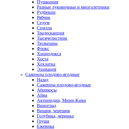
Пушкиния
Разные луковичные и многолетники
Рудбекии
Рябчик
Седум
Сцилла
Традесканция
Тысячелистник
Тюльпаны
Флокс
Хионодокса
Хоста
Хохлатка
Эхинацея
Саженцы плодово-ягодные
Назад
Саженцы плодово-ягодные
Абрикосы
Айва
Актинидии, Мини-Киви
Виноград
Вишня, черешня
Голубика, черника
Груша
Ежевика