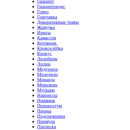
Гиацинт
Гиацинтоидес
Горец
Горечавка
Декоративные травы
Живучка
Ирисы
Камассия
Котовник
Кровохлёбка
Крокус
Лилейник
Лилии
Медуница
Молодило
Монарда
Морозник
Мускари
Нарциссы
Нивяник
Пеннисетум
Пионы
Подснежники
Примула
Пролеска