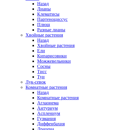
Назад
Лианы
Клематисы
Партеноциссус
Плющ
Разные лианы
Хвойные растения
Назад
Хвойные растения
Ели
Кипарисовики
Можжевельники
Сосны
Тисс
Туи
Лук-севок
Комнатные растения
Назад
Комнатные растения
Аглаонема
Антуриум
Асплениум
Гузмания
Диффенбахия
Драцена