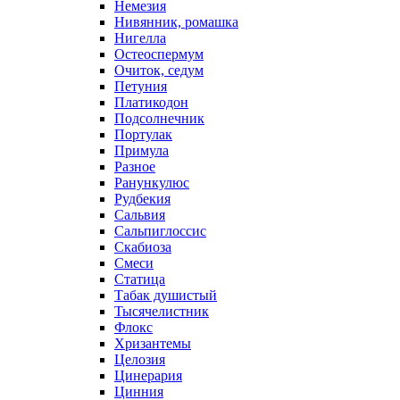
Немезия
Нивянник, ромашка
Нигелла
Остеоспермум
Очиток, седум
Петуния
Платикодон
Подсолнечник
Портулак
Примула
Разное
Ранункулюс
Рудбекия
Сальвия
Сальпиглоссис
Скабиоза
Смеси
Статица
Табак душистый
Тысячелистник
Флокс
Хризантемы
Целозия
Цинерария
Цинния