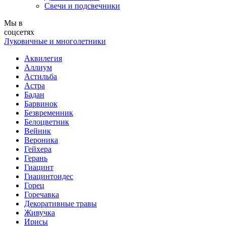
Свечи и подсвечники
Мы в
соцсетях
Луковичные и многолетники
Аквилегия
Аллиум
Астильба
Астра
Бадан
Барвинок
Безвременник
Белоцветник
Вейник
Вероника
Гейхера
Герань
Гиацинт
Гиацинтоидес
Горец
Горечавка
Декоративные травы
Живучка
Ирисы