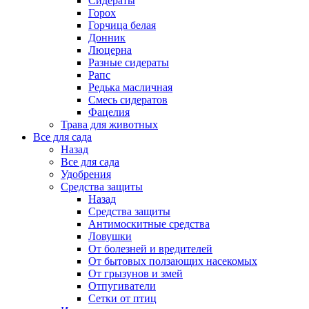
Сидераты
Горох
Горчица белая
Донник
Люцерна
Разные сидераты
Рапс
Редька масличная
Смесь сидератов
Фацелия
Трава для животных
Все для сада
Назад
Все для сада
Удобрения
Средства защиты
Назад
Средства защиты
Антимоскитные средства
Ловушки
От болезней и вредителей
От бытовых ползающих насекомых
От грызунов и змей
Отпугиватели
Сетки от птиц