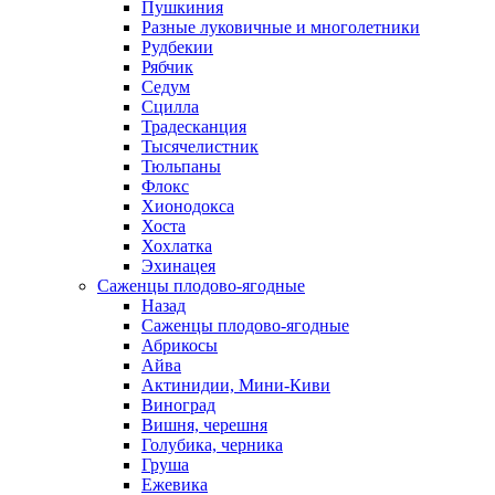
Пушкиния
Разные луковичные и многолетники
Рудбекии
Рябчик
Седум
Сцилла
Традесканция
Тысячелистник
Тюльпаны
Флокс
Хионодокса
Хоста
Хохлатка
Эхинацея
Саженцы плодово-ягодные
Назад
Саженцы плодово-ягодные
Абрикосы
Айва
Актинидии, Мини-Киви
Виноград
Вишня, черешня
Голубика, черника
Груша
Ежевика