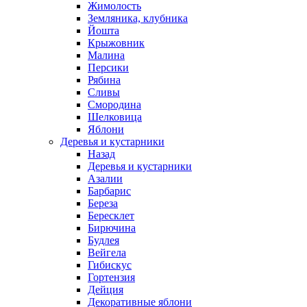
Жимолость
Земляника, клубника
Йошта
Крыжовник
Малина
Персики
Рябина
Сливы
Смородина
Шелковица
Яблони
Деревья и кустарники
Назад
Деревья и кустарники
Азалии
Барбарис
Береза
Бересклет
Бирючина
Будлея
Вейгела
Гибискус
Гортензия
Дейция
Декоративные яблони