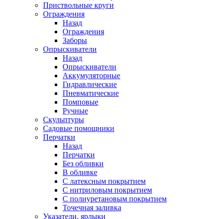
Приствольные круги
Ограждения
Назад
Ограждения
Заборы
Опрыскиватели
Назад
Опрыскиватели
Аккумуляторные
Гидравлические
Пневматические
Помповые
Ручные
Скульптуры
Садовые помощники
Перчатки
Назад
Перчатки
Без обливки
В обливке
С латексным покрытием
С нитриловым покрытием
С полиуретановым покрытием
Точечная заливка
Указатели, ярлыки