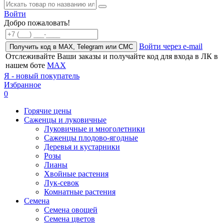
Войти
Добро пожаловать!
Войти через e-mail
Получить код в MAX, Telegram или СМС
Отслеживайте Ваши заказы и получайте код для входа в ЛК в
нашем боте
MAX
Я - новый покупатель
Избранное
0
Горячие цены
Саженцы и луковичные
Луковичные и многолетники
Саженцы плодово-ягодные
Деревья и кустарники
Розы
Лианы
Хвойные растения
Лук-севок
Комнатные растения
Семена
Семена овощей
Семена цветов