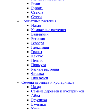
Редис
Рукола
Свекла
Смеси
Комнатные растения
Назад
Комнатные растения
Бальзамин
Бегония
Гербера
Глоксиния
Гранат
Кактус
Пентас
Примула
Разные растения
Фиалка
Цикламен
Семена деревьев и кустарников
Назад
Семена деревьев и кустарников
Айва
Брусника
Ежевика
Клюква