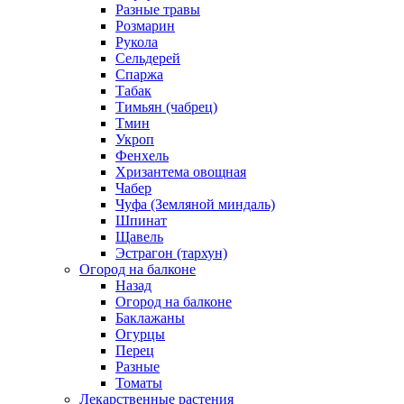
Разные травы
Розмарин
Рукола
Сельдерей
Спаржа
Табак
Тимьян (чабрец)
Тмин
Укроп
Фенхель
Хризантема овощная
Чабер
Чуфа (Земляной миндаль)
Шпинат
Щавель
Эстрагон (тархун)
Огород на балконе
Назад
Огород на балконе
Баклажаны
Огурцы
Перец
Разные
Томаты
Лекарственные растения