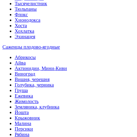
Тысячелистник
Тюльпаны
Флокс
Хионодокса
Хоста
Хохлатка
Эхинацея
Саженцы плодово-ягодные
Абрикосы
Айва
Актинидии, Мини-Киви
Виноград
Вишня, черешня
Голубика, черника
Груша
Ежевика
Жимолость
Земляника, клубника
Йошта
Крыжовник
Малина
Персики
Рябина