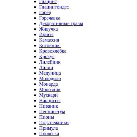
Гиацинт
Гиацинтоидес
Горец
Горечавка
Декоративные травы
Живучка
Ирисы
Камассия
Котовник
Кровохлёбка
Крокус
Лилейник
Лилии
Медуница
Молодило
Монарда
Морозник
Мускари
Нарциссы
Нивяник
Пеннисетум
Пионы
Подснежники
Примула
Пролеска