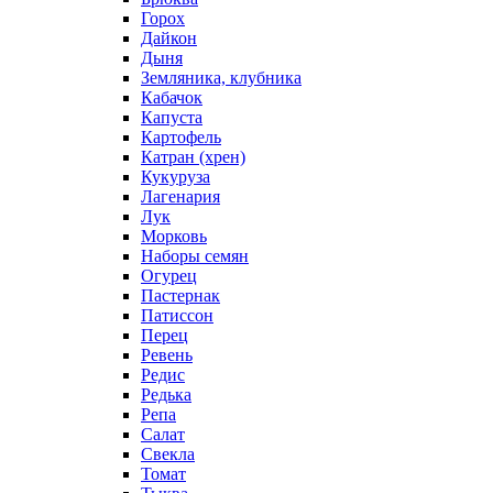
Горох
Дайкон
Дыня
Земляника, клубника
Кабачок
Капуста
Картофель
Катран (хрен)
Кукуруза
Лагенария
Лук
Морковь
Наборы семян
Огурец
Пастернак
Патиссон
Перец
Ревень
Редис
Редька
Репа
Салат
Свекла
Томат