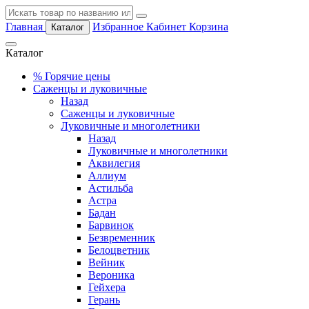
Главная
Избранное
Кабинет
Корзина
Каталог
Каталог
%
Горячие цены
Саженцы и луковичные
Назад
Саженцы и луковичные
Луковичные и многолетники
Назад
Луковичные и многолетники
Аквилегия
Аллиум
Астильба
Астра
Бадан
Барвинок
Безвременник
Белоцветник
Вейник
Вероника
Гейхера
Герань