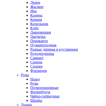
Дерен
Жасмин
Ива
Калина
Керрия
Кизильник
Клён
Лавровишня
Лапчатка
Пираканта
Пузыреплодник
Разные деревья и кустарники
Рододендроны
Самшит
Сирень
Спирея
Форзиция
Розы
Назад
Розы
Почвопокровные
Флорибунда
Чайно-гибридные
Шрабы
Лианы