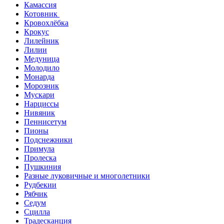
Камассия
Котовник
Кровохлёбка
Крокус
Лилейник
Лилии
Медуница
Молодило
Монарда
Морозник
Мускари
Нарциссы
Нивяник
Пеннисетум
Пионы
Подснежники
Примула
Пролеска
Пушкиния
Разные луковичные и многолетники
Рудбекии
Рябчик
Седум
Сцилла
Традесканция