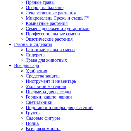
Пряные травы
Огород на балконе
Лекарственные растения
Микрозелень Срежь и съешь!™
Комнатные растения
Семена деревьев и кустарников
Профессиональные семена
Экзотические растения
Газоны и сидераты
Газонные травы и смеси
Сидераты
Трава для животных
Все для сада
Удобрения
Средства защиты
Инструмент и инвентарь
Укрывной материал
Предметы для рассады
Горшки, кашпо, ящики
Светильники
Подставки и опоры для растений
Грунты
Садовые фигуры
Полив
Все для компоста