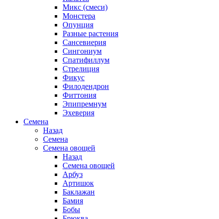
Микс (смеси)
Монстера
Опунция
Разные растения
Сансевиерия
Сингониум
Спатифиллум
Стрелиция
Фикус
Филодендрон
Фиттония
Эпипремнум
Эхеверия
Семена
Назад
Семена
Семена овощей
Назад
Семена овощей
Арбуз
Артишок
Баклажан
Бамия
Бобы
Брюква