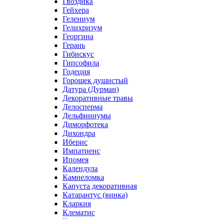
Гвоздика
Гейхера
Гелениум
Гелихризум
Георгина
Герань
Гибискус
Гипсофила
Годеция
Горошек душистый
Датура (Дурман)
Декоративные травы
Делосперма
Дельфиниумы
Диморфотека
Дихондра
Иберис
Импатиенс
Ипомея
Календула
Камнеломка
Капуста декоративная
Катарантус (винка)
Кларкия
Клематис