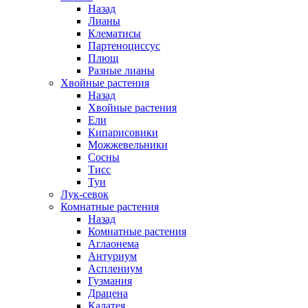
Назад
Лианы
Клематисы
Партеноциссус
Плющ
Разные лианы
Хвойные растения
Назад
Хвойные растения
Ели
Кипарисовики
Можжевельники
Сосны
Тисс
Туи
Лук-севок
Комнатные растения
Назад
Комнатные растения
Аглаонема
Антуриум
Асплениум
Гузмания
Драцена
Калатея