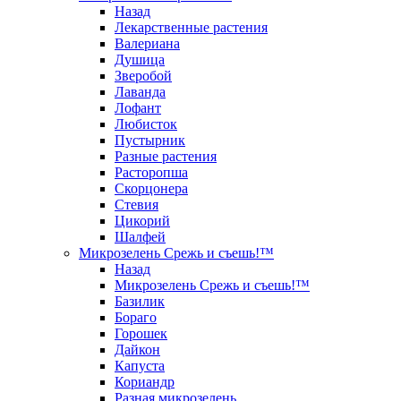
Назад
Лекарственные растения
Валериана
Душица
Зверобой
Лаванда
Лофант
Любисток
Пустырник
Разные растения
Расторопша
Скорцонера
Стевия
Цикорий
Шалфей
Микрозелень Срежь и съешь!™
Назад
Микрозелень Срежь и съешь!™
Базилик
Бораго
Горошек
Дайкон
Капуста
Кориандр
Разная микрозелень