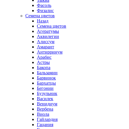
Тыква
Фасоль
Физалис
Семена цветов
Назад
Семена цветов
Агератумы
Аквилегии
Алиссум
Амарант
Антирринум
Арабис
Астры
Бакопа
Бальзамин
Барвинок
Бархатцы
Бегонии
Бузульник
Василек
Венидиум
Вербена
Виола
Гайлардия
Гацания