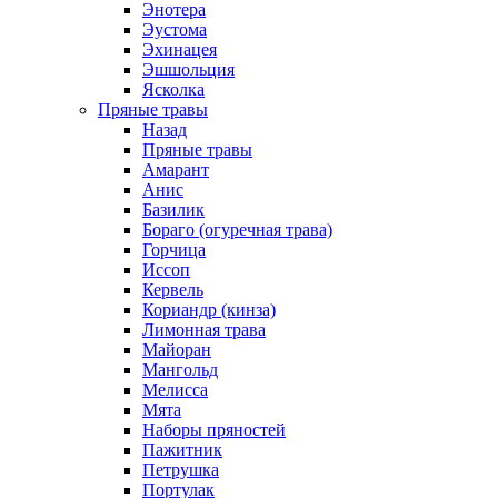
Энотера
Эустома
Эхинацея
Эшшольция
Ясколка
Пряные травы
Назад
Пряные травы
Амарант
Анис
Базилик
Бораго (огуречная трава)
Горчица
Иссоп
Кервель
Кориандр (кинза)
Лимонная трава
Майоран
Мангольд
Мелисса
Мята
Наборы пряностей
Пажитник
Петрушка
Портулак