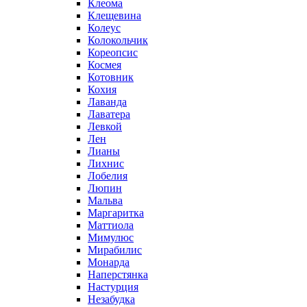
Клеома
Клещевина
Колеус
Колокольчик
Кореопсис
Космея
Котовник
Кохия
Лаванда
Лаватера
Левкой
Лен
Лианы
Лихнис
Лобелия
Люпин
Мальва
Маргаритка
Маттиола
Мимулюс
Мирабилис
Монарда
Наперстянка
Настурция
Незабудка