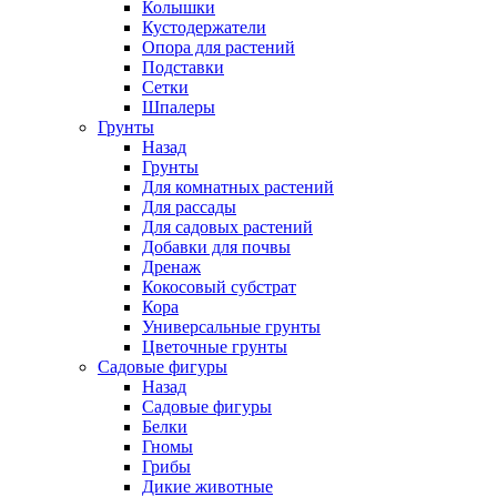
Колышки
Кустодержатели
Опора для растений
Подставки
Сетки
Шпалеры
Грунты
Назад
Грунты
Для комнатных растений
Для рассады
Для садовых растений
Добавки для почвы
Дренаж
Кокосовый субстрат
Кора
Универсальные грунты
Цветочные грунты
Садовые фигуры
Назад
Садовые фигуры
Белки
Гномы
Грибы
Дикие животные