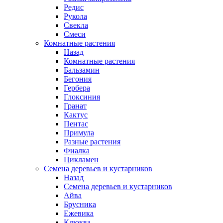
Редис
Рукола
Свекла
Смеси
Комнатные растения
Назад
Комнатные растения
Бальзамин
Бегония
Гербера
Глоксиния
Гранат
Кактус
Пентас
Примула
Разные растения
Фиалка
Цикламен
Семена деревьев и кустарников
Назад
Семена деревьев и кустарников
Айва
Брусника
Ежевика
Клюква