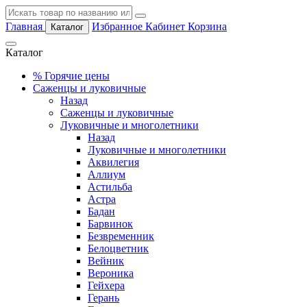
Главная
Избранное
Кабинет
Корзина
Каталог
Каталог
%
Горячие цены
Саженцы и луковичные
Назад
Саженцы и луковичные
Луковичные и многолетники
Назад
Луковичные и многолетники
Аквилегия
Аллиум
Астильба
Астра
Бадан
Барвинок
Безвременник
Белоцветник
Вейник
Вероника
Гейхера
Герань