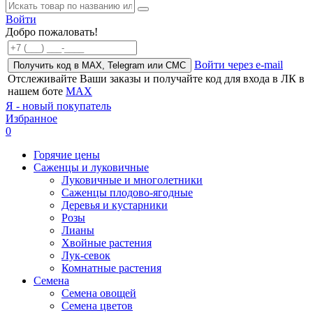
Войти
Добро пожаловать!
Войти через e-mail
Получить код в MAX, Telegram или СМС
Отслеживайте Ваши заказы и получайте код для входа в ЛК в
нашем боте
MAX
Я - новый покупатель
Избранное
0
Горячие цены
Саженцы и луковичные
Луковичные и многолетники
Саженцы плодово-ягодные
Деревья и кустарники
Розы
Лианы
Хвойные растения
Лук-севок
Комнатные растения
Семена
Семена овощей
Семена цветов