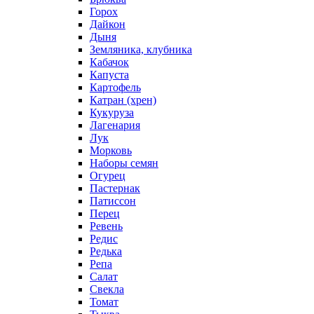
Горох
Дайкон
Дыня
Земляника, клубника
Кабачок
Капуста
Картофель
Катран (хрен)
Кукуруза
Лагенария
Лук
Морковь
Наборы семян
Огурец
Пастернак
Патиссон
Перец
Ревень
Редис
Редька
Репа
Салат
Свекла
Томат