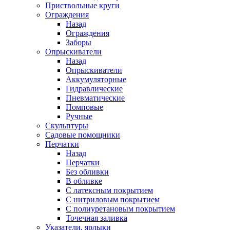
Приствольные круги
Ограждения
Назад
Ограждения
Заборы
Опрыскиватели
Назад
Опрыскиватели
Аккумуляторные
Гидравлические
Пневматические
Помповые
Ручные
Скульптуры
Садовые помощники
Перчатки
Назад
Перчатки
Без обливки
В обливке
С латексным покрытием
С нитриловым покрытием
С полиуретановым покрытием
Точечная заливка
Указатели, ярлыки