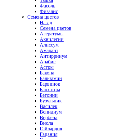
Тыква
Фасоль
Физалис
Семена цветов
Назад
Семена цветов
Агератумы
Аквилегии
Алиссум
Амарант
Антирринум
Арабис
Астры
Бакопа
Бальзамин
Барвинок
Бархатцы
Бегонии
Бузульник
Василек
Венидиум
Вербена
Виола
Гайлардия
Гацания