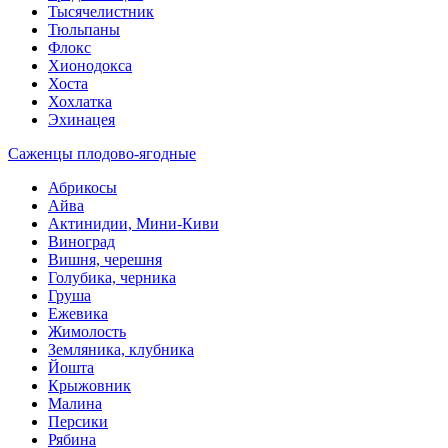
Тысячелистник
Тюльпаны
Флокс
Хионодокса
Хоста
Хохлатка
Эхинацея
Саженцы плодово-ягодные
Абрикосы
Айва
Актинидии, Мини-Киви
Виноград
Вишня, черешня
Голубика, черника
Груша
Ежевика
Жимолость
Земляника, клубника
Йошта
Крыжовник
Малина
Персики
Рябина