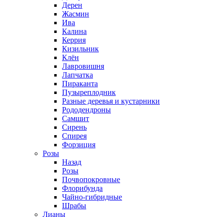
Дерен
Жасмин
Ива
Калина
Керрия
Кизильник
Клён
Лавровишня
Лапчатка
Пираканта
Пузыреплодник
Разные деревья и кустарники
Рододендроны
Самшит
Сирень
Спирея
Форзиция
Розы
Назад
Розы
Почвопокровные
Флорибунда
Чайно-гибридные
Шрабы
Лианы