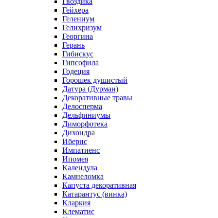
Гвоздика
Гейхера
Гелениум
Гелихризум
Георгина
Герань
Гибискус
Гипсофила
Годеция
Горошек душистый
Датура (Дурман)
Декоративные травы
Делосперма
Дельфиниумы
Диморфотека
Дихондра
Иберис
Импатиенс
Ипомея
Календула
Камнеломка
Капуста декоративная
Катарантус (винка)
Кларкия
Клематис