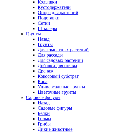
Колышки
Кустодержатели
Опора для растений
Подставки
Сетки
Шпалеры
Грунты
Назад
Грунты
Для комнатных растений
Для рассады
Для садовых растений
Добавки для почвы
Дренаж
Кокосовый субстрат
Кора
Универсальные грунты
Цветочные грунты
Садовые фигуры
Назад
Садовые фигуры
Белки
Гномы
Грибы
Дикие животные