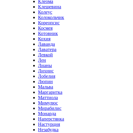
Клеома
Клещевина
Колеус
Колокольчик
Кореопсис
Космея
Котовник
Кохия
Лаванда
Лаватера
Левкой
Лен
Лианы
Лихнис
Лобелия
Люпин
Мальва
Маргаритка
Маттиола
Мимулюс
Мирабилис
Монарда
Наперстянка
Настурция
Незабудка