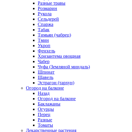
Разные травы
Розмарин
Рукола
Сельдерей
Спаржа
Табак
Тимьян (чабрец)
Тмин
Укроп
Фенхель
Хризантема овощная
Чабер
Чуфа (Земляной миндаль)
Шпинат
Щавель
Эстрагон (тархун)
Огород на балконе
Назад
Огород на балконе
Баклажаны
Огурцы
Перец
Разные
Томаты
Лекарственные растения