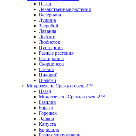
Назад
Лекарственные растения
Валериана
Душица
Зверобой
Лаванда
Лофант
Любисток
Пустырник
Разные растения
Расторопша
Скорцонера
Стевия
Цикорий
Шалфей
Микрозелень Срежь и съешь!™
Назад
Микрозелень Срежь и съешь!™
Базилик
Бораго
Горошек
Дайкон
Капуста
Кориандр
Разная микрозелень