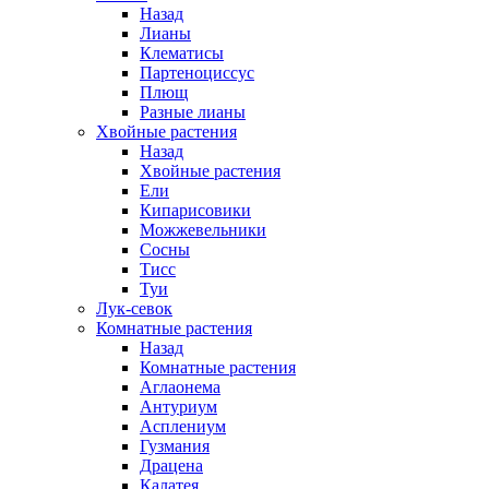
Назад
Лианы
Клематисы
Партеноциссус
Плющ
Разные лианы
Хвойные растения
Назад
Хвойные растения
Ели
Кипарисовики
Можжевельники
Сосны
Тисс
Туи
Лук-севок
Комнатные растения
Назад
Комнатные растения
Аглаонема
Антуриум
Асплениум
Гузмания
Драцена
Калатея