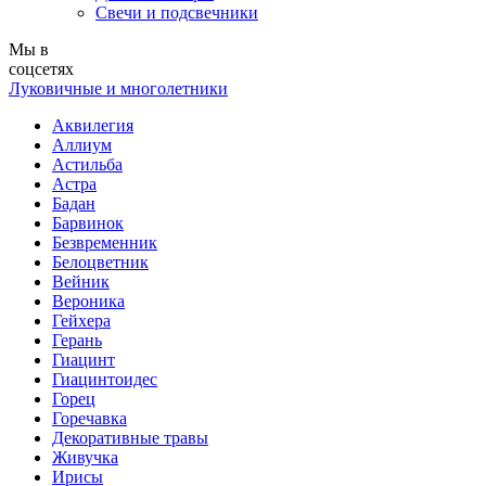
Свечи и подсвечники
Мы в
соцсетях
Луковичные и многолетники
Аквилегия
Аллиум
Астильба
Астра
Бадан
Барвинок
Безвременник
Белоцветник
Вейник
Вероника
Гейхера
Герань
Гиацинт
Гиацинтоидес
Горец
Горечавка
Декоративные травы
Живучка
Ирисы