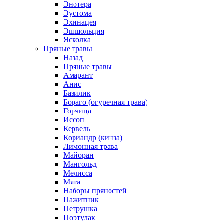
Энотера
Эустома
Эхинацея
Эшшольция
Ясколка
Пряные травы
Назад
Пряные травы
Амарант
Анис
Базилик
Бораго (огуречная трава)
Горчица
Иссоп
Кервель
Кориандр (кинза)
Лимонная трава
Майоран
Мангольд
Мелисса
Мята
Наборы пряностей
Пажитник
Петрушка
Портулак