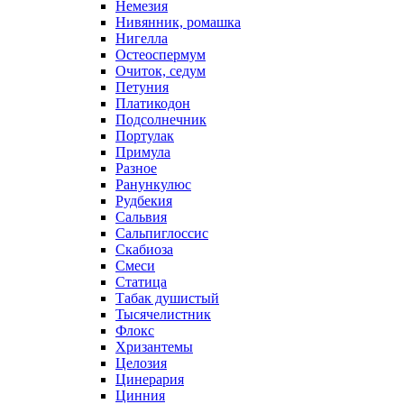
Немезия
Нивянник, ромашка
Нигелла
Остеоспермум
Очиток, седум
Петуния
Платикодон
Подсолнечник
Портулак
Примула
Разное
Ранункулюс
Рудбекия
Сальвия
Сальпиглоссис
Скабиоза
Смеси
Статица
Табак душистый
Тысячелистник
Флокс
Хризантемы
Целозия
Цинерария
Цинния