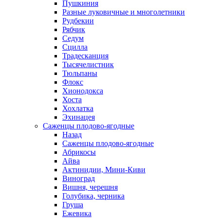
Пушкиния
Разные луковичные и многолетники
Рудбекии
Рябчик
Седум
Сцилла
Традесканция
Тысячелистник
Тюльпаны
Флокс
Хионодокса
Хоста
Хохлатка
Эхинацея
Саженцы плодово-ягодные
Назад
Саженцы плодово-ягодные
Абрикосы
Айва
Актинидии, Мини-Киви
Виноград
Вишня, черешня
Голубика, черника
Груша
Ежевика