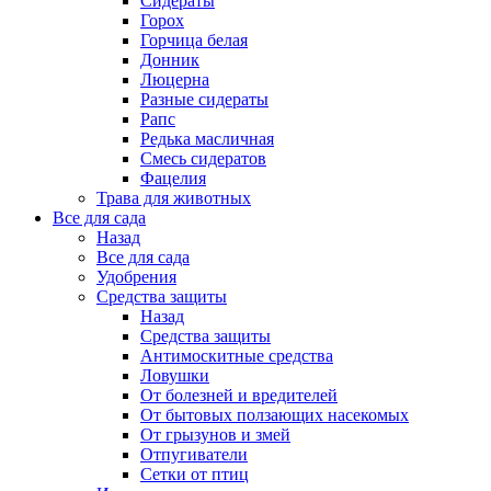
Сидераты
Горох
Горчица белая
Донник
Люцерна
Разные сидераты
Рапс
Редька масличная
Смесь сидератов
Фацелия
Трава для животных
Все для сада
Назад
Все для сада
Удобрения
Средства защиты
Назад
Средства защиты
Антимоскитные средства
Ловушки
От болезней и вредителей
От бытовых ползающих насекомых
От грызунов и змей
Отпугиватели
Сетки от птиц