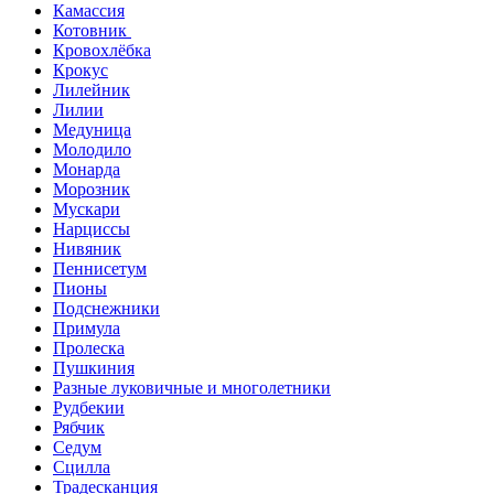
Камассия
Котовник
Кровохлёбка
Крокус
Лилейник
Лилии
Медуница
Молодило
Монарда
Морозник
Мускари
Нарциссы
Нивяник
Пеннисетум
Пионы
Подснежники
Примула
Пролеска
Пушкиния
Разные луковичные и многолетники
Рудбекии
Рябчик
Седум
Сцилла
Традесканция