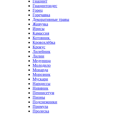
Гиацинт
Гиацинтоидес
Горец
Горечавка
Декоративные травы
Живучка
Ирисы
Камассия
Котовник
Кровохлёбка
Крокус
Лилейник
Лилии
Медуница
Молодило
Монарда
Морозник
Мускари
Нарциссы
Нивяник
Пеннисетум
Пионы
Подснежники
Примула
Пролеска