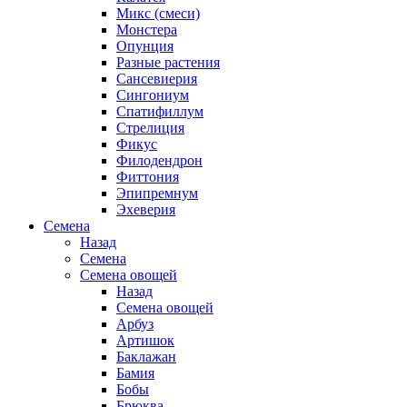
Микс (смеси)
Монстера
Опунция
Разные растения
Сансевиерия
Сингониум
Спатифиллум
Стрелиция
Фикус
Филодендрон
Фиттония
Эпипремнум
Эхеверия
Семена
Назад
Семена
Семена овощей
Назад
Семена овощей
Арбуз
Артишок
Баклажан
Бамия
Бобы
Брюква