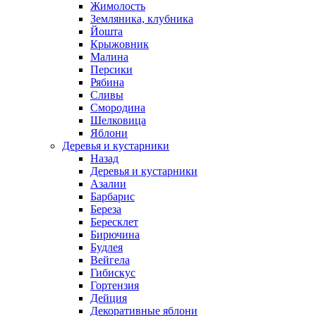
Жимолость
Земляника, клубника
Йошта
Крыжовник
Малина
Персики
Рябина
Сливы
Смородина
Шелковица
Яблони
Деревья и кустарники
Назад
Деревья и кустарники
Азалии
Барбарис
Береза
Бересклет
Бирючина
Будлея
Вейгела
Гибискус
Гортензия
Дейция
Декоративные яблони