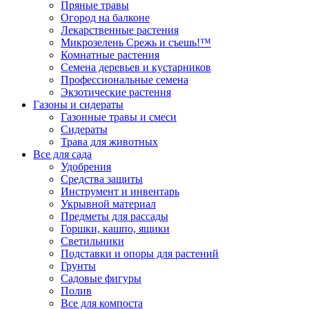
Пряные травы
Огород на балконе
Лекарственные растения
Микрозелень Срежь и съешь!™
Комнатные растения
Семена деревьев и кустарников
Профессиональные семена
Экзотические растения
Газоны и сидераты
Газонные травы и смеси
Сидераты
Трава для животных
Все для сада
Удобрения
Средства защиты
Инструмент и инвентарь
Укрывной материал
Предметы для рассады
Горшки, кашпо, ящики
Светильники
Подставки и опоры для растений
Грунты
Садовые фигуры
Полив
Все для компоста