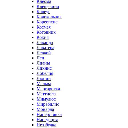
Клеома
Клещевина
Колеус
Колокольчик
Кореопсис
Космея
Котовник
Кохия
Лаванда
Лаватера
Левкой
Лен
Лианы
Лихнис
Лобелия
Люпин
Мальва
Маргаритка
Маттиола
Мимулюс
Мирабилис
Монарда
Наперстянка
Настурция
Незабудка