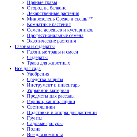
Пряные травы
Огород на балконе
Лекарственные растения
Микрозелень Срежь и съешь!™
Комнатные растения
Семена деревьев и кустарников
Профессиональные семена
Экзотические растения
Газоны и сидераты
Газонные травы и смеси
Сидераты
Трава для животных
Все для сада
Удобрения
Средства защиты
Инструмент и инвентарь
Укрывной материал
Предметы для рассады
Горшки, кашпо, ящики
Светильники
Подставки и опоры для растений
Грунты
Садовые фигуры
Полив
Все для компоста