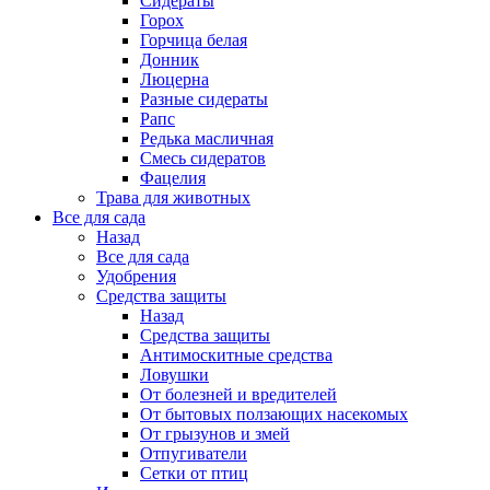
Сидераты
Горох
Горчица белая
Донник
Люцерна
Разные сидераты
Рапс
Редька масличная
Смесь сидератов
Фацелия
Трава для животных
Все для сада
Назад
Все для сада
Удобрения
Средства защиты
Назад
Средства защиты
Антимоскитные средства
Ловушки
От болезней и вредителей
От бытовых ползающих насекомых
От грызунов и змей
Отпугиватели
Сетки от птиц