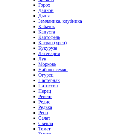
Горох
Дайкон
Дыня
Земляника, клубника
Кабачок
Капуста
Картофель
Катран (хрен)
Кукуруза
Лагенария
Лук
Морковь
Наборы семян
Огурец
Пастернак
Патиссон
Перец
Ревень
Редис
Редька
Репа
Салат
Свекла
Томат