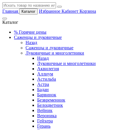
Главная
Избранное
Кабинет
Корзина
Каталог
Каталог
%
Горячие цены
Саженцы и луковичные
Назад
Саженцы и луковичные
Луковичные и многолетники
Назад
Луковичные и многолетники
Аквилегия
Аллиум
Астильба
Астра
Бадан
Барвинок
Безвременник
Белоцветник
Вейник
Вероника
Гейхера
Герань