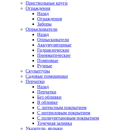
Приствольные круги
Ограждения
Назад
Ограждения
Заборы
Опрыскиватели
Назад
Опрыскиватели
Аккумуляторные
Гидравлические
Пневматические
Помповые
Ручные
Скульптуры
Садовые помощники
Перчатки
Назад
Перчатки
Без обливки
В обливке
С латексным покрытием
С нитриловым покрытием
С полиуретановым покрытием
Точечная заливка
Указатели, ярлыки