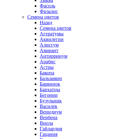
Тыква
Фасоль
Физалис
Семена цветов
Назад
Семена цветов
Агератумы
Аквилегии
Алиссум
Амарант
Антирринум
Арабис
Астры
Бакопа
Бальзамин
Барвинок
Бархатцы
Бегонии
Бузульник
Василек
Венидиум
Вербена
Виола
Гайлардия
Гацания