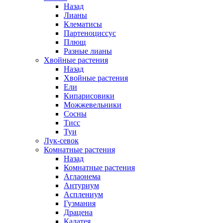
Назад
Лианы
Клематисы
Партеноциссус
Плющ
Разные лианы
Хвойные растения
Назад
Хвойные растения
Ели
Кипарисовики
Можжевельники
Сосны
Тисс
Туи
Лук-севок
Комнатные растения
Назад
Комнатные растения
Аглаонема
Антуриум
Асплениум
Гузмания
Драцена
Калатея