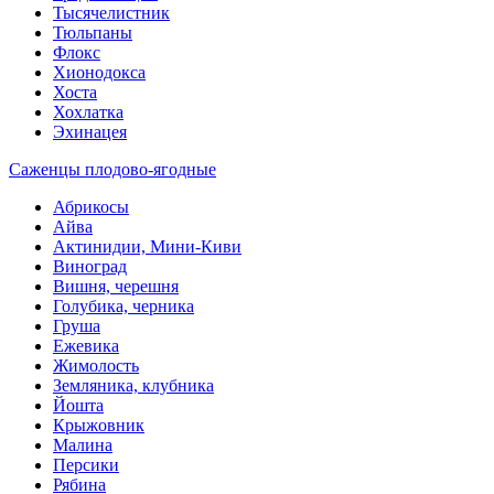
Тысячелистник
Тюльпаны
Флокс
Хионодокса
Хоста
Хохлатка
Эхинацея
Саженцы плодово-ягодные
Абрикосы
Айва
Актинидии, Мини-Киви
Виноград
Вишня, черешня
Голубика, черника
Груша
Ежевика
Жимолость
Земляника, клубника
Йошта
Крыжовник
Малина
Персики
Рябина