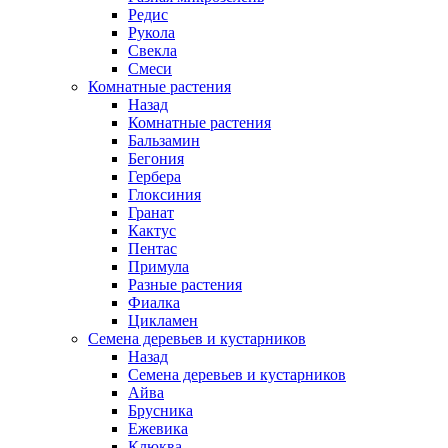
Редис
Рукола
Свекла
Смеси
Комнатные растения
Назад
Комнатные растения
Бальзамин
Бегония
Гербера
Глоксиния
Гранат
Кактус
Пентас
Примула
Разные растения
Фиалка
Цикламен
Семена деревьев и кустарников
Назад
Семена деревьев и кустарников
Айва
Брусника
Ежевика
Клюква