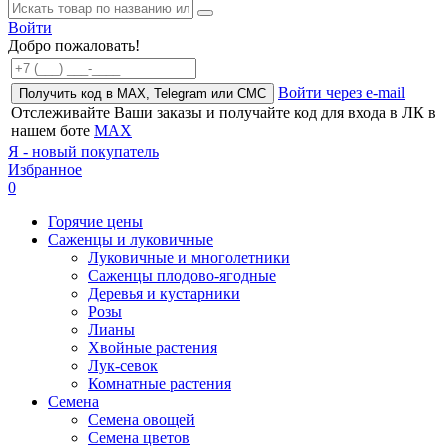
Войти
Добро пожаловать!
Войти через e-mail
Получить код в MAX, Telegram или СМС
Отслеживайте Ваши заказы и получайте код для входа в ЛК в
нашем боте
MAX
Я - новый покупатель
Избранное
0
Горячие цены
Саженцы и луковичные
Луковичные и многолетники
Саженцы плодово-ягодные
Деревья и кустарники
Розы
Лианы
Хвойные растения
Лук-севок
Комнатные растения
Семена
Семена овощей
Семена цветов