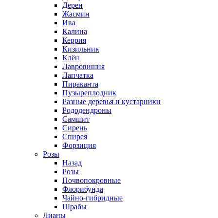
Дерен
Жасмин
Ива
Калина
Керрия
Кизильник
Клён
Лавровишня
Лапчатка
Пираканта
Пузыреплодник
Разные деревья и кустарники
Рододендроны
Самшит
Сирень
Спирея
Форзиция
Розы
Назад
Розы
Почвопокровные
Флорибунда
Чайно-гибридные
Шрабы
Лианы