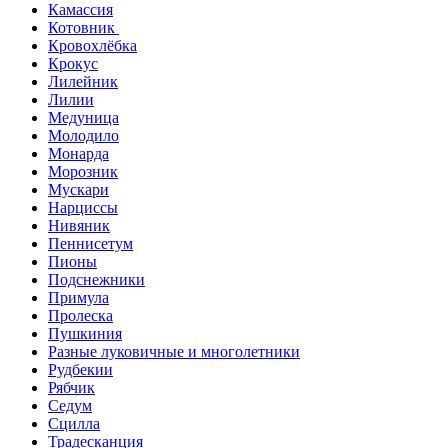
Камассия
Котовник
Кровохлёбка
Крокус
Лилейник
Лилии
Медуница
Молодило
Монарда
Морозник
Мускари
Нарциссы
Нивяник
Пеннисетум
Пионы
Подснежники
Примула
Пролеска
Пушкиния
Разные луковичные и многолетники
Рудбекии
Рябчик
Седум
Сцилла
Традесканция