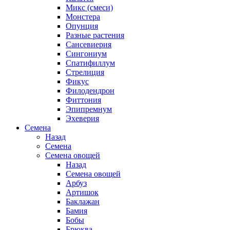
Микс (смеси)
Монстера
Опунция
Разные растения
Сансевиерия
Сингониум
Спатифиллум
Стрелиция
Фикус
Филодендрон
Фиттония
Эпипремнум
Эхеверия
Семена
Назад
Семена
Семена овощей
Назад
Семена овощей
Арбуз
Артишок
Баклажан
Бамия
Бобы
Брюква