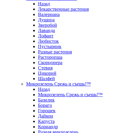
Назад
Лекарственные растения
Валериана
Душица
Зверобой
Лаванда
Лофант
Любисток
Пустырник
Разные растения
Расторопша
Скорцонера
Стевия
Цикорий
Шалфей
Микрозелень Срежь и съешь!™
Назад
Микрозелень Срежь и съешь!™
Базилик
Бораго
Горошек
Дайкон
Капуста
Кориандр
Разная микрозелень