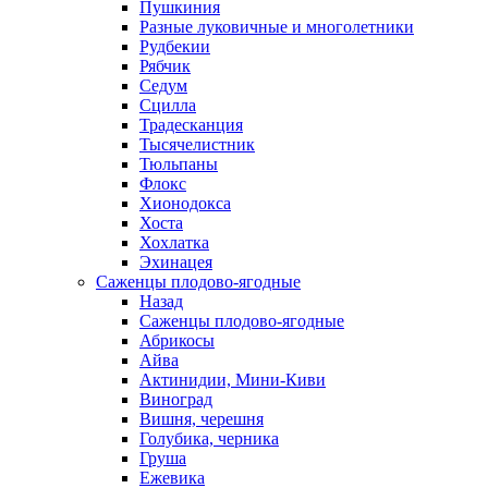
Пушкиния
Разные луковичные и многолетники
Рудбекии
Рябчик
Седум
Сцилла
Традесканция
Тысячелистник
Тюльпаны
Флокс
Хионодокса
Хоста
Хохлатка
Эхинацея
Саженцы плодово-ягодные
Назад
Саженцы плодово-ягодные
Абрикосы
Айва
Актинидии, Мини-Киви
Виноград
Вишня, черешня
Голубика, черника
Груша
Ежевика