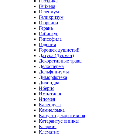
Гвоздика
Гейхера
Гелениум
Гелихризум
Георгина
Герань
Гибискус
Гипсофила
Годеция
Горошек душистый
Датура (Дурман)
Декоративные травы
Делосперма
Дельфиниумы
Диморфотека
Дихондра
Иберис
Импатиенс
Ипомея
Календула
Камнеломка
Капуста декоративная
Катарантус (винка)
Кларкия
Клематис