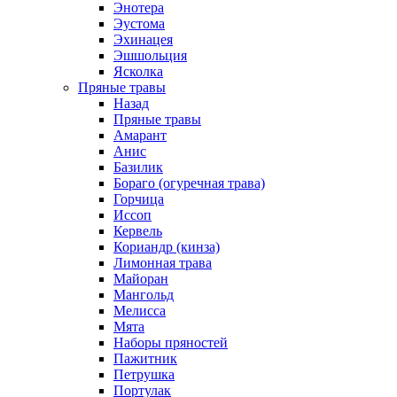
Энотера
Эустома
Эхинацея
Эшшольция
Ясколка
Пряные травы
Назад
Пряные травы
Амарант
Анис
Базилик
Бораго (огуречная трава)
Горчица
Иссоп
Кервель
Кориандр (кинза)
Лимонная трава
Майоран
Мангольд
Мелисса
Мята
Наборы пряностей
Пажитник
Петрушка
Портулак