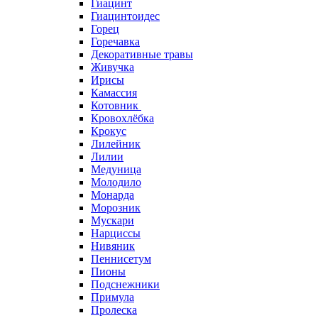
Гиацинт
Гиацинтоидес
Горец
Горечавка
Декоративные травы
Живучка
Ирисы
Камассия
Котовник
Кровохлёбка
Крокус
Лилейник
Лилии
Медуница
Молодило
Монарда
Морозник
Мускари
Нарциссы
Нивяник
Пеннисетум
Пионы
Подснежники
Примула
Пролеска