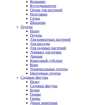
Колышки
Кустодержатели
Опора для растений
Подставки
Сетки
Шпалеры
Грунты
Назад
Грунты
Для комнатных растений
Для рассады
Для садовых растений
Добавки для почвы
Дренаж
Кокосовый субстрат
Кора
Универсальные грунты
Цветочные грунты
Садовые фигуры
Назад
Садовые фигуры
Белки
Гномы
Грибы
Дикие животные