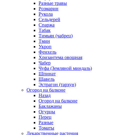
Разные травы
Розмарин
Рукола
Сельдерей
Спаржа
Табак
Тимьян (чабрец)
Тмин
Укроп
Фенхель
Хризантема овощная
Чабер
Чуфа (Земляной миндаль)
Шпинат
Щавель
Эстрагон (тархун)
Огород на балконе
Назад
Огород на балконе
Баклажаны
Огурцы
Перец
Разные
Томаты
Лекарственные растения