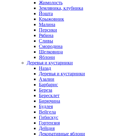
Жимолость
Земляника, клубника
Йошта
Крыжовник
Малина
Персики
Рябина
Сливы
Смородина
Шелковица
Яблони
Деревья и кустарники
Назад
Деревья и кустарники
Азалии
Барбарис
Береза
Бересклет
Бирючина
Будлея
Вейгела
Гибискус
Гортензия
Дейция
Декоративные яблони