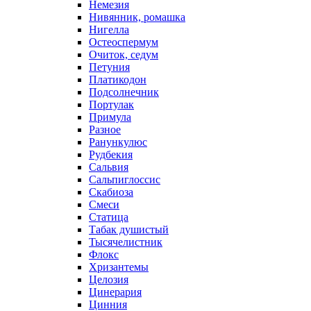
Немезия
Нивянник, ромашка
Нигелла
Остеоспермум
Очиток, седум
Петуния
Платикодон
Подсолнечник
Портулак
Примула
Разное
Ранункулюс
Рудбекия
Сальвия
Сальпиглоссис
Скабиоза
Смеси
Статица
Табак душистый
Тысячелистник
Флокс
Хризантемы
Целозия
Цинерария
Цинния