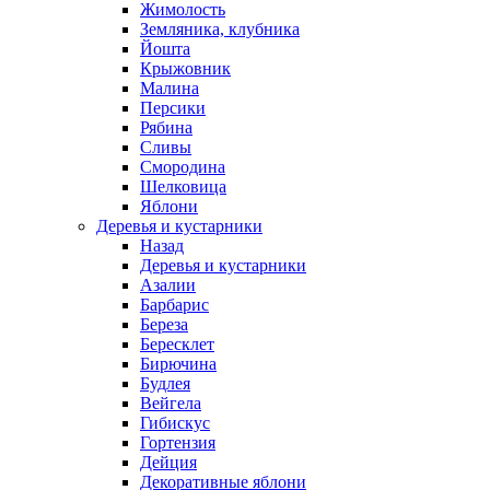
Жимолость
Земляника, клубника
Йошта
Крыжовник
Малина
Персики
Рябина
Сливы
Смородина
Шелковица
Яблони
Деревья и кустарники
Назад
Деревья и кустарники
Азалии
Барбарис
Береза
Бересклет
Бирючина
Будлея
Вейгела
Гибискус
Гортензия
Дейция
Декоративные яблони