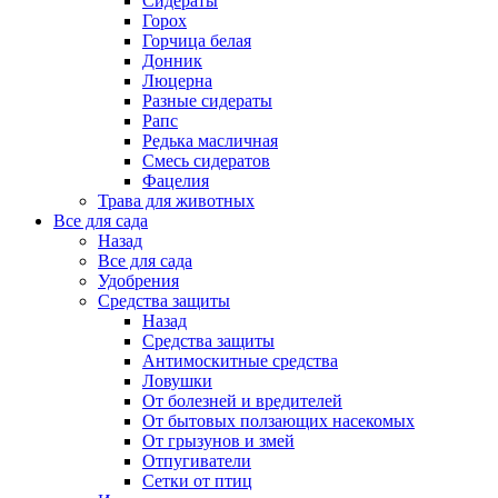
Сидераты
Горох
Горчица белая
Донник
Люцерна
Разные сидераты
Рапс
Редька масличная
Смесь сидератов
Фацелия
Трава для животных
Все для сада
Назад
Все для сада
Удобрения
Средства защиты
Назад
Средства защиты
Антимоскитные средства
Ловушки
От болезней и вредителей
От бытовых ползающих насекомых
От грызунов и змей
Отпугиватели
Сетки от птиц