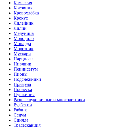
Камассия
Котовник
Кровохлёбка
Крокус
Лилейник
Лилии
Медуница
Молодило
Монарда
Морозник
Мускари
Нарциссы
Нивяник
Пеннисетум
Пионы
Подснежники
Примула
Пролеска
Пушкиния
Разные луковичные и многолетники
Рудбекии
Рябчик
Седум
Сцилла
Традесканция