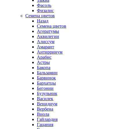
Тыква
Фасоль
Физалис
Семена цветов
Назад
Семена цветов
Агератумы
Аквилегии
Алиссум
Амарант
Антирринум
Арабис
Астры
Бакопа
Бальзамин
Барвинок
Бархатцы
Бегонии
Бузульник
Василек
Венидиум
Вербена
Виола
Гайлардия
Гацания