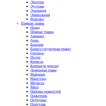
Энотера
Эустома
Эхинацея
Эшшольция
Ясколка
Пряные травы
Назад
Пряные травы
Амарант
Анис
Базилик
Бораго (огуречная трава)
Горчица
Иссоп
Кервель
Кориандр (кинза)
Лимонная трава
Майоран
Мангольд
Мелисса
Мята
Наборы пряностей
Пажитник
Петрушка
Портулак