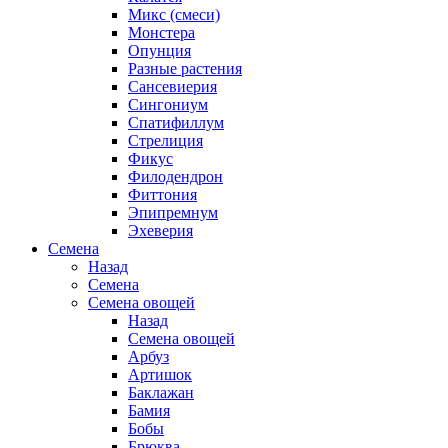
Микс (смеси)
Монстера
Опунция
Разные растения
Сансевиерия
Сингониум
Спатифиллум
Стрелиция
Фикус
Филодендрон
Фиттония
Эпипремнум
Эхеверия
Семена
Назад
Семена
Семена овощей
Назад
Семена овощей
Арбуз
Артишок
Баклажан
Бамия
Бобы
Брюква