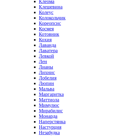
Клеома
Клещевина
Колеус
Колокольчик
Кореопсис
Космея
Котовник
Кохия
Лаванда
Лаватера
Левкой
Лен
Лианы
Лихнис
Лобелия
Люпин
Мальва
Маргаритка
Маттиола
Мимулюс
Мирабилис
Монарда
Наперстянка
Настурция
Незабудка