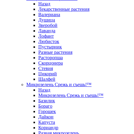
Назад
Лекарственные растения
Валериана
Душица
Зверобой
Лаванда
Лофант
Любисток
Пустырник
Разные растения
Расторопша
Скорцонера
Стевия
Цикорий
Шалфей
Микрозелень Срежь и съешь!™
Назад
Микрозелень Срежь и съешь!™
Базилик
Бораго
Горошек
Дайкон
Капуста
Кориандр
Разная микрозелень