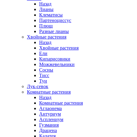
Назад
Лианы
Клематисы
Партеноциссус
Плющ
Разные лианы
Хвойные растения
Назад
Хвойные растения
Ели
Кипарисовики
Можжевельники
Сосны
Тисс
Туи
Лук-севок
Комнатные растения
Назад
Комнатные растения
Аглаонема
Антуриум
Асплениум
Гузмания
Драцена
Калатея