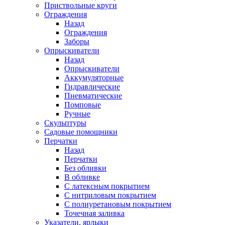
Приствольные круги
Ограждения
Назад
Ограждения
Заборы
Опрыскиватели
Назад
Опрыскиватели
Аккумуляторные
Гидравлические
Пневматические
Помповые
Ручные
Скульптуры
Садовые помощники
Перчатки
Назад
Перчатки
Без обливки
В обливке
С латексным покрытием
С нитриловым покрытием
С полиуретановым покрытием
Точечная заливка
Указатели, ярлыки