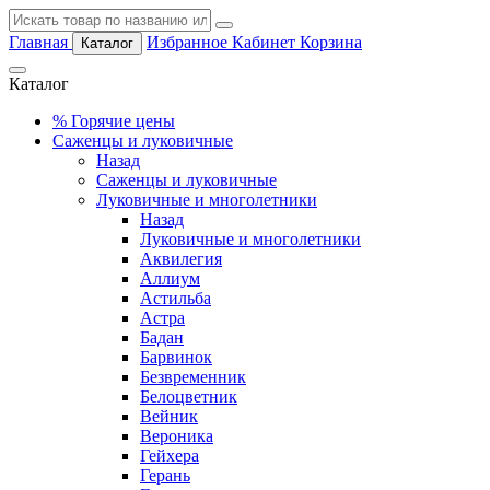
Главная
Избранное
Кабинет
Корзина
Каталог
Каталог
%
Горячие цены
Саженцы и луковичные
Назад
Саженцы и луковичные
Луковичные и многолетники
Назад
Луковичные и многолетники
Аквилегия
Аллиум
Астильба
Астра
Бадан
Барвинок
Безвременник
Белоцветник
Вейник
Вероника
Гейхера
Герань