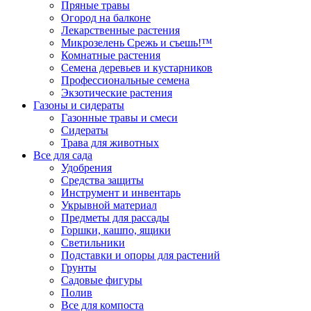
Пряные травы
Огород на балконе
Лекарственные растения
Микрозелень Срежь и съешь!™
Комнатные растения
Семена деревьев и кустарников
Профессиональные семена
Экзотические растения
Газоны и сидераты
Газонные травы и смеси
Сидераты
Трава для животных
Все для сада
Удобрения
Средства защиты
Инструмент и инвентарь
Укрывной материал
Предметы для рассады
Горшки, кашпо, ящики
Светильники
Подставки и опоры для растений
Грунты
Садовые фигуры
Полив
Все для компоста