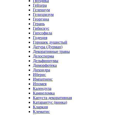
Гвоздика
Гейхера
Гелениум
Гелихризум
Георгина
Герань
Гибискус
Гипсофила
Годеция
Горошек душистый
Датура (Дурман)
Декоративные травы
Делосперма
Дельфиниумы
Диморфотека
Дихондра
Иберис
Импатиенс
Ипомея
Календула
Камнеломка
Капуста декоративная
Катарантус (винка)
Кларкия
Клематис