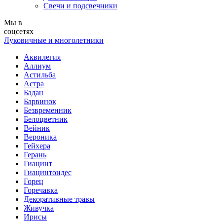
Свечи и подсвечники
Мы в
соцсетях
Луковичные и многолетники
Аквилегия
Аллиум
Астильба
Астра
Бадан
Барвинок
Безвременник
Белоцветник
Вейник
Вероника
Гейхера
Герань
Гиацинт
Гиацинтоидес
Горец
Горечавка
Декоративные травы
Живучка
Ирисы