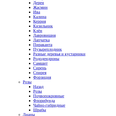
Дерен
Жасмин
Ива
Калина
Керрия
Кизильник
Клён
Лавровишня
Лапчатка
Пираканта
Пузыреплодник
Разные деревья и кустарники
Рододендроны
Самшит
Сирень
Спирея
Форзиция
Розы
Назад
Розы
Почвопокровные
Флорибунда
Чайно-гибридные
Шрабы
Лианы