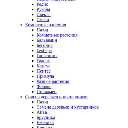
Редис
Рукола
Свекла
Смеси
Комнатные растения
Назад
Комнатные растения
Бальзамин
Бегония
Гербера
Глоксиния
Гранат
Кактус
Пентас
Примула
Разные растения
Фиалка
Цикламен
Семена деревьев и кустарников
Назад
Семена деревьев и кустарников
Айва
Брусника
Ежевика
Клюква