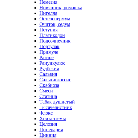
Немезия
Нивянник, ромашка
Нигелла
Остеоспермум
Очиток, седум
Петуния
Платикодон
Подсолнечник
Портулак
Примула
Разное
Ранункулюс
Рудбекия
Сальвия
Сальпиглоссис
Скабиоза
Смеси
Статица
Табак душистый
Тысячелистник
Флокс
Хризантемы
Целозия
Цинерария
Цинния