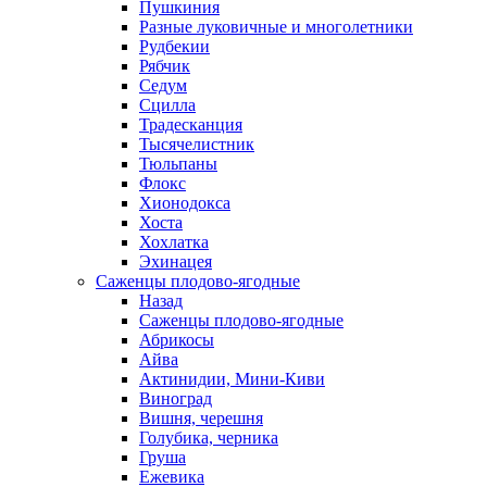
Пушкиния
Разные луковичные и многолетники
Рудбекии
Рябчик
Седум
Сцилла
Традесканция
Тысячелистник
Тюльпаны
Флокс
Хионодокса
Хоста
Хохлатка
Эхинацея
Саженцы плодово-ягодные
Назад
Саженцы плодово-ягодные
Абрикосы
Айва
Актинидии, Мини-Киви
Виноград
Вишня, черешня
Голубика, черника
Груша
Ежевика