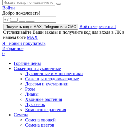
Войти
Добро пожаловать!
Войти через e-mail
Получить код в MAX, Telegram или СМС
Отслеживайте Ваши заказы и получайте код для входа в ЛК в
нашем боте
MAX
Я - новый покупатель
Избранное
0
Горячие цены
Саженцы и луковичные
Луковичные и многолетники
Саженцы плодово-ягодные
Деревья и кустарники
Розы
Лианы
Хвойные растения
Лук-севок
Комнатные растения
Семена
Семена овощей
Семена цветов