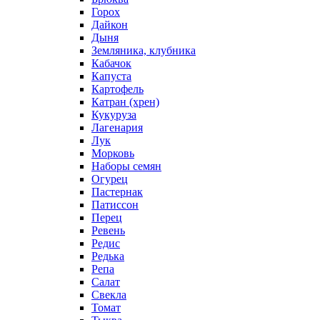
Горох
Дайкон
Дыня
Земляника, клубника
Кабачок
Капуста
Картофель
Катран (хрен)
Кукуруза
Лагенария
Лук
Морковь
Наборы семян
Огурец
Пастернак
Патиссон
Перец
Ревень
Редис
Редька
Репа
Салат
Свекла
Томат