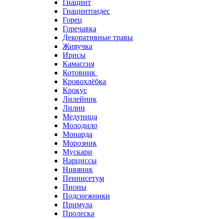
Гиацинт
Гиацинтоидес
Горец
Горечавка
Декоративные травы
Живучка
Ирисы
Камассия
Котовник
Кровохлёбка
Крокус
Лилейник
Лилии
Медуница
Молодило
Монарда
Морозник
Мускари
Нарциссы
Нивяник
Пеннисетум
Пионы
Подснежники
Примула
Пролеска