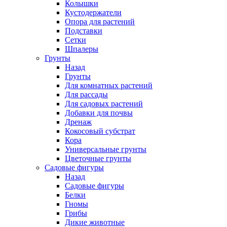
Колышки
Кустодержатели
Опора для растений
Подставки
Сетки
Шпалеры
Грунты
Назад
Грунты
Для комнатных растений
Для рассады
Для садовых растений
Добавки для почвы
Дренаж
Кокосовый субстрат
Кора
Универсальные грунты
Цветочные грунты
Садовые фигуры
Назад
Садовые фигуры
Белки
Гномы
Грибы
Дикие животные