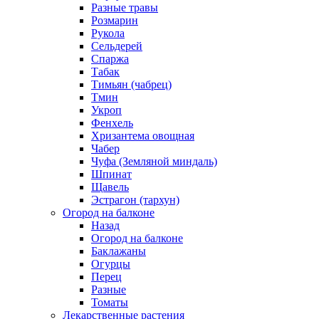
Разные травы
Розмарин
Рукола
Сельдерей
Спаржа
Табак
Тимьян (чабрец)
Тмин
Укроп
Фенхель
Хризантема овощная
Чабер
Чуфа (Земляной миндаль)
Шпинат
Щавель
Эстрагон (тархун)
Огород на балконе
Назад
Огород на балконе
Баклажаны
Огурцы
Перец
Разные
Томаты
Лекарственные растения