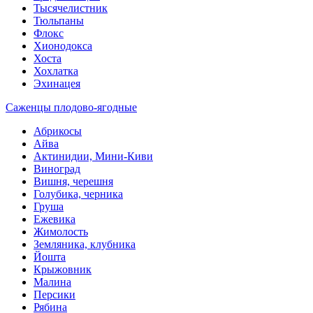
Тысячелистник
Тюльпаны
Флокс
Хионодокса
Хоста
Хохлатка
Эхинацея
Саженцы плодово-ягодные
Абрикосы
Айва
Актинидии, Мини-Киви
Виноград
Вишня, черешня
Голубика, черника
Груша
Ежевика
Жимолость
Земляника, клубника
Йошта
Крыжовник
Малина
Персики
Рябина