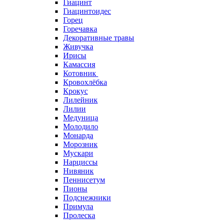
Гиацинт
Гиацинтоидес
Горец
Горечавка
Декоративные травы
Живучка
Ирисы
Камассия
Котовник
Кровохлёбка
Крокус
Лилейник
Лилии
Медуница
Молодило
Монарда
Морозник
Мускари
Нарциссы
Нивяник
Пеннисетум
Пионы
Подснежники
Примула
Пролеска