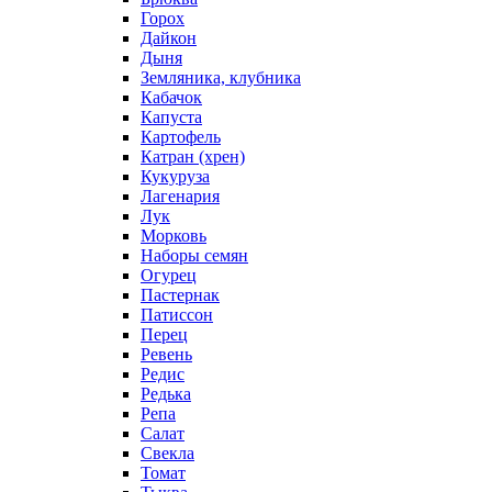
Горох
Дайкон
Дыня
Земляника, клубника
Кабачок
Капуста
Картофель
Катран (хрен)
Кукуруза
Лагенария
Лук
Морковь
Наборы семян
Огурец
Пастернак
Патиссон
Перец
Ревень
Редис
Редька
Репа
Салат
Свекла
Томат