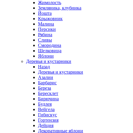
Жимолость
Земляника, клубника
Йошта
Крыжовник
Малина
Персики
Рябина
Сливы
Смородина
Шелковица
Яблони
Деревья и кустарники
Назад
Деревья и кустарники
Азалии
Барбарис
Береза
Бересклет
Бирючина
Будлея
Вейгела
Гибискус
Гортензия
Дейция
Декоративные яблони