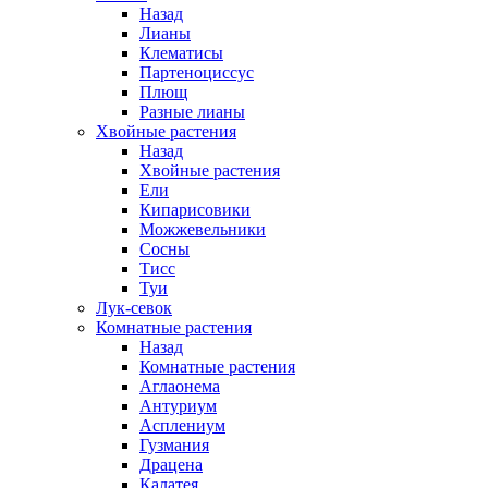
Назад
Лианы
Клематисы
Партеноциссус
Плющ
Разные лианы
Хвойные растения
Назад
Хвойные растения
Ели
Кипарисовики
Можжевельники
Сосны
Тисс
Туи
Лук-севок
Комнатные растения
Назад
Комнатные растения
Аглаонема
Антуриум
Асплениум
Гузмания
Драцена
Калатея