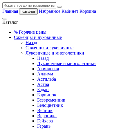
Главная
Избранное
Кабинет
Корзина
Каталог
Каталог
%
Горячие цены
Саженцы и луковичные
Назад
Саженцы и луковичные
Луковичные и многолетники
Назад
Луковичные и многолетники
Аквилегия
Аллиум
Астильба
Астра
Бадан
Барвинок
Безвременник
Белоцветник
Вейник
Вероника
Гейхера
Герань