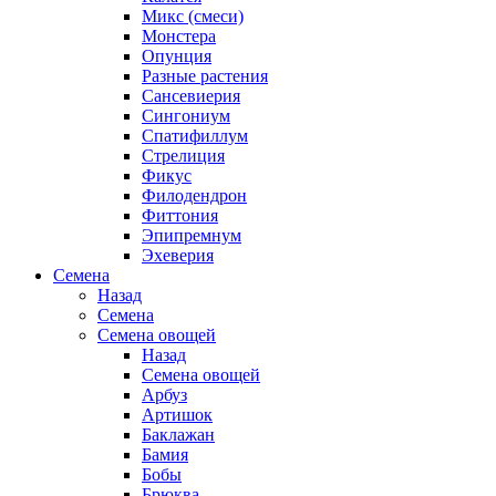
Микс (смеси)
Монстера
Опунция
Разные растения
Сансевиерия
Сингониум
Спатифиллум
Стрелиция
Фикус
Филодендрон
Фиттония
Эпипремнум
Эхеверия
Семена
Назад
Семена
Семена овощей
Назад
Семена овощей
Арбуз
Артишок
Баклажан
Бамия
Бобы
Брюква