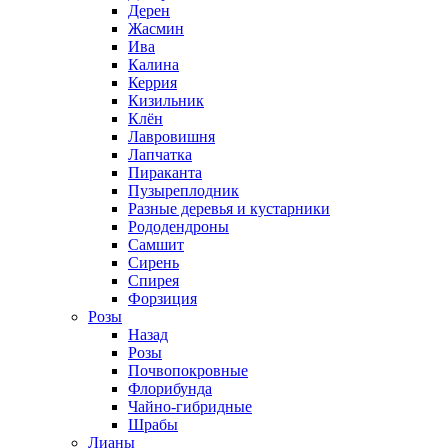
Дерен
Жасмин
Ива
Калина
Керрия
Кизильник
Клён
Лавровишня
Лапчатка
Пираканта
Пузыреплодник
Разные деревья и кустарники
Рододендроны
Самшит
Сирень
Спирея
Форзиция
Розы
Назад
Розы
Почвопокровные
Флорибунда
Чайно-гибридные
Шрабы
Лианы