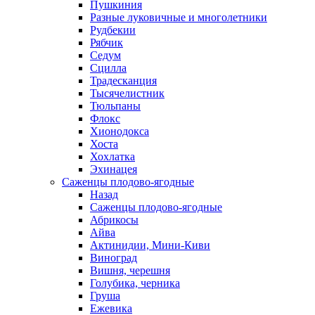
Пушкиния
Разные луковичные и многолетники
Рудбекии
Рябчик
Седум
Сцилла
Традесканция
Тысячелистник
Тюльпаны
Флокс
Хионодокса
Хоста
Хохлатка
Эхинацея
Саженцы плодово-ягодные
Назад
Саженцы плодово-ягодные
Абрикосы
Айва
Актинидии, Мини-Киви
Виноград
Вишня, черешня
Голубика, черника
Груша
Ежевика