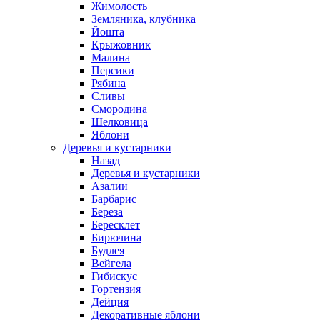
Жимолость
Земляника, клубника
Йошта
Крыжовник
Малина
Персики
Рябина
Сливы
Смородина
Шелковица
Яблони
Деревья и кустарники
Назад
Деревья и кустарники
Азалии
Барбарис
Береза
Бересклет
Бирючина
Будлея
Вейгела
Гибискус
Гортензия
Дейция
Декоративные яблони