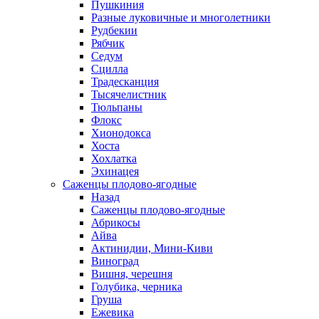
Пушкиния
Разные луковичные и многолетники
Рудбекии
Рябчик
Седум
Сцилла
Традесканция
Тысячелистник
Тюльпаны
Флокс
Хионодокса
Хоста
Хохлатка
Эхинацея
Саженцы плодово-ягодные
Назад
Саженцы плодово-ягодные
Абрикосы
Айва
Актинидии, Мини-Киви
Виноград
Вишня, черешня
Голубика, черника
Груша
Ежевика