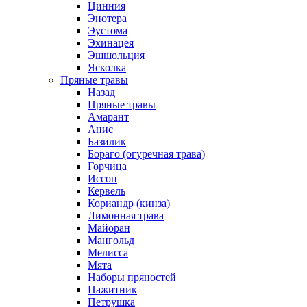
Цинния
Энотера
Эустома
Эхинацея
Эшшольция
Ясколка
Пряные травы
Назад
Пряные травы
Амарант
Анис
Базилик
Бораго (огуречная трава)
Горчица
Иссоп
Кервель
Кориандр (кинза)
Лимонная трава
Майоран
Мангольд
Мелисса
Мята
Наборы пряностей
Пажитник
Петрушка