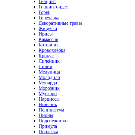
Гиацинт
Гиацинтоидес
Горец
Горечавка
Декоративные травы
Живучка
Ирисы
Камассия
Котовник
Кровохлёбка
Крокус
Лилейник
Лилии
Медуница
Молодило
Монарда
Морозник
Мускари
Нарциссы
Нивяник
Пеннисетум
Пионы
Подснежники
Примула
Пролеска