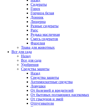
Назад
Сидераты
Горох
Горчица белая
Донник
Люцерна
Разные сидераты
Рапс
Редька масличная
Смесь сидератов
Фацелия
Трава для животных
Все для сада
Назад
Все для сада
Удобрения
Средства защиты
Назад
Средства защиты
Антимоскитные средства
Ловушки
От болезней и вредителей
От бытовых ползающих насекомых
От грызунов и змей
Отпугиватели