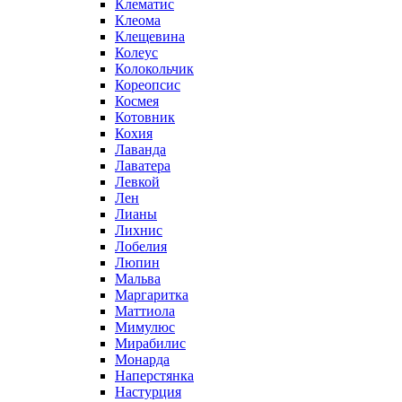
Клематис
Клеома
Клещевина
Колеус
Колокольчик
Кореопсис
Космея
Котовник
Кохия
Лаванда
Лаватера
Левкой
Лен
Лианы
Лихнис
Лобелия
Люпин
Мальва
Маргаритка
Маттиола
Мимулюс
Мирабилис
Монарда
Наперстянка
Настурция