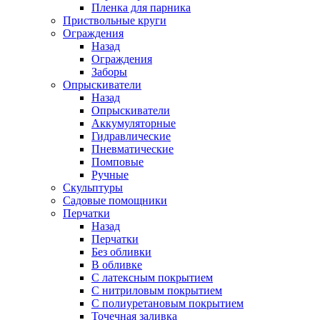
Пленка для парника
Приствольные круги
Ограждения
Назад
Ограждения
Заборы
Опрыскиватели
Назад
Опрыскиватели
Аккумуляторные
Гидравлические
Пневматические
Помповые
Ручные
Скульптуры
Садовые помощники
Перчатки
Назад
Перчатки
Без обливки
В обливке
С латексным покрытием
С нитриловым покрытием
С полиуретановым покрытием
Точечная заливка