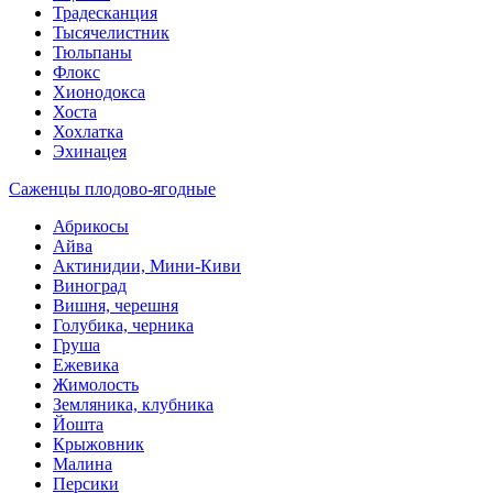
Традесканция
Тысячелистник
Тюльпаны
Флокс
Хионодокса
Хоста
Хохлатка
Эхинацея
Саженцы плодово-ягодные
Абрикосы
Айва
Актинидии, Мини-Киви
Виноград
Вишня, черешня
Голубика, черника
Груша
Ежевика
Жимолость
Земляника, клубника
Йошта
Крыжовник
Малина
Персики