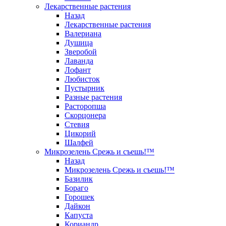
Лекарственные растения
Назад
Лекарственные растения
Валериана
Душица
Зверобой
Лаванда
Лофант
Любисток
Пустырник
Разные растения
Расторопша
Скорцонера
Стевия
Цикорий
Шалфей
Микрозелень Срежь и съешь!™
Назад
Микрозелень Срежь и съешь!™
Базилик
Бораго
Горошек
Дайкон
Капуста
Кориандр