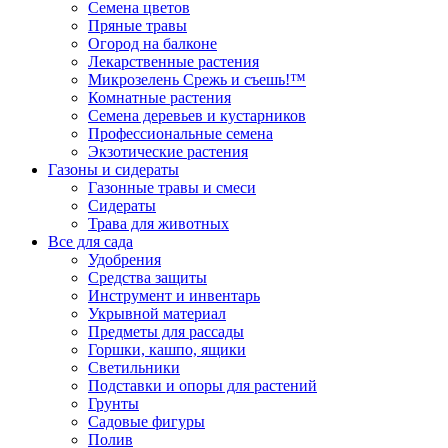
Семена цветов
Пряные травы
Огород на балконе
Лекарственные растения
Микрозелень Срежь и съешь!™
Комнатные растения
Семена деревьев и кустарников
Профессиональные семена
Экзотические растения
Газоны и сидераты
Газонные травы и смеси
Сидераты
Трава для животных
Все для сада
Удобрения
Средства защиты
Инструмент и инвентарь
Укрывной материал
Предметы для рассады
Горшки, кашпо, ящики
Светильники
Подставки и опоры для растений
Грунты
Садовые фигуры
Полив