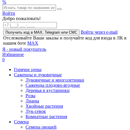
%
Войти
Добро пожаловать!
Войти через e-mail
Получить код в MAX, Telegram или СМС
Отслеживайте Ваши заказы и получайте код для входа в ЛК в
нашем боте
MAX
Я - новый покупатель
Избранное
0
Горячие цены
Саженцы и луковичные
Луковичные и многолетники
Саженцы плодово-ягодные
Деревья и кустарники
Розы
Лианы
Хвойные растения
Лук-севок
Комнатные растения
Семена
Семена овощей