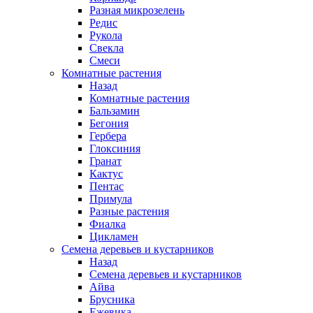
Разная микрозелень
Редис
Рукола
Свекла
Смеси
Комнатные растения
Назад
Комнатные растения
Бальзамин
Бегония
Гербера
Глоксиния
Гранат
Кактус
Пентас
Примула
Разные растения
Фиалка
Цикламен
Семена деревьев и кустарников
Назад
Семена деревьев и кустарников
Айва
Брусника
Ежевика