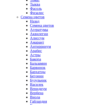
Томат
Тыква
Фасоль
Физалис
Семена цветов
Назад
Семена цветов
Агератумы
Аквилегии
Алиссум
Амарант
Антирринум
Арабис
Астры
Бакопа
Бальзамин
Барвинок
Бархатцы
Бегонии
Бузульник
Василек
Венидиум
Вербена
Виола
Гайлардия