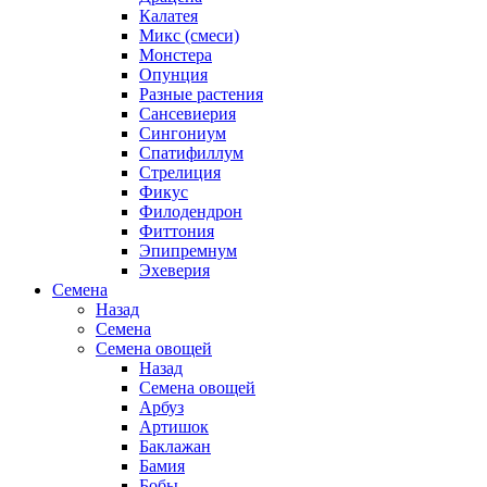
Калатея
Микс (смеси)
Монстера
Опунция
Разные растения
Сансевиерия
Сингониум
Спатифиллум
Стрелиция
Фикус
Филодендрон
Фиттония
Эпипремнум
Эхеверия
Семена
Назад
Семена
Семена овощей
Назад
Семена овощей
Арбуз
Артишок
Баклажан
Бамия
Бобы