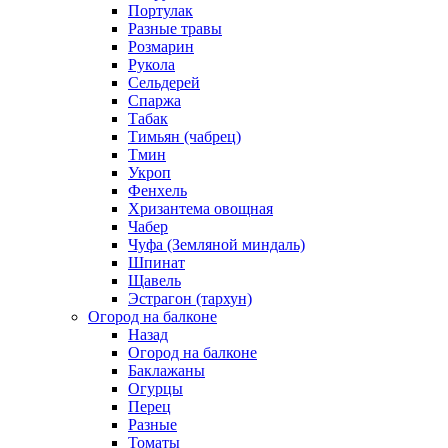
Портулак
Разные травы
Розмарин
Рукола
Сельдерей
Спаржа
Табак
Тимьян (чабрец)
Тмин
Укроп
Фенхель
Хризантема овощная
Чабер
Чуфа (Земляной миндаль)
Шпинат
Щавель
Эстрагон (тархун)
Огород на балконе
Назад
Огород на балконе
Баклажаны
Огурцы
Перец
Разные
Томаты