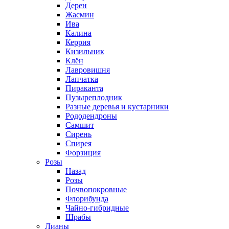
Дерен
Жасмин
Ива
Калина
Керрия
Кизильник
Клён
Лавровишня
Лапчатка
Пираканта
Пузыреплодник
Разные деревья и кустарники
Рододендроны
Самшит
Сирень
Спирея
Форзиция
Розы
Назад
Розы
Почвопокровные
Флорибунда
Чайно-гибридные
Шрабы
Лианы