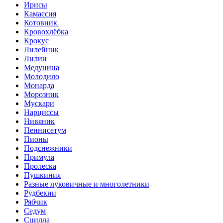
Ирисы
Камассия
Котовник
Кровохлёбка
Крокус
Лилейник
Лилии
Медуница
Молодило
Монарда
Морозник
Мускари
Нарциссы
Нивяник
Пеннисетум
Пионы
Подснежники
Примула
Пролеска
Пушкиния
Разные луковичные и многолетники
Рудбекии
Рябчик
Седум
Сцилла