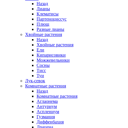
Назад
Лианы
Клематисы
Партеноциссус
Плющ
Разные лианы
Хвойные растения
Назад
Хвойные растения
Ели
Кипарисовики
Можжевельники
Сосны
Тисс
Туи
Лук-севок
Комнатные растения
Назад
Комнатные растения
Аглаонема
Антуриум
Асплениум
Гузмания
Диффенбахия
Драцена