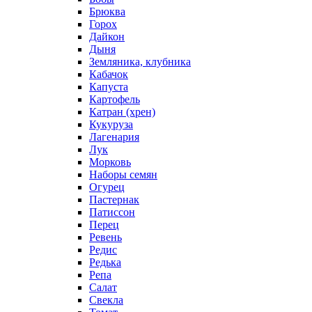
Брюква
Горох
Дайкон
Дыня
Земляника, клубника
Кабачок
Капуста
Картофель
Катран (хрен)
Кукуруза
Лагенария
Лук
Морковь
Наборы семян
Огурец
Пастернак
Патиссон
Перец
Ревень
Редис
Редька
Репа
Салат
Свекла