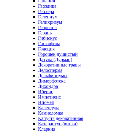
Гацания
Гвоздика
Гейхера
Гелениум
Гелихризум
Георгина
Герань
Гибискус
Гипсофила
Годеция
Горошек душистый
Датура (Дурман)
Декоративные травы
Делосперма
Дельфиниумы
Диморфотека
Дихондра
Иберис
Импатиенс
Ипомея
Календула
Камнеломка
Капуста декоративная
Катарантус (винка)
Кларкия