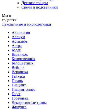
Детские товары
Свечи и подсвечники
Мы в
соцсетях
Луковичные и многолетники
Аквилегия
Аллиум
Астильба
Астра
Бадан
Барвинок
Безвременник
Белоцветник
Вейник
Вероника
Гейхера
Герань
Гиацинт
Гиацинтоидес
Горец
Горечавка
Декоративные травы
Живучка