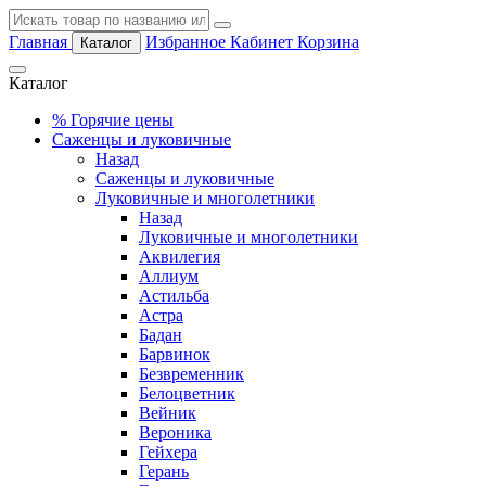
Главная
Избранное
Кабинет
Корзина
Каталог
Каталог
%
Горячие цены
Саженцы и луковичные
Назад
Саженцы и луковичные
Луковичные и многолетники
Назад
Луковичные и многолетники
Аквилегия
Аллиум
Астильба
Астра
Бадан
Барвинок
Безвременник
Белоцветник
Вейник
Вероника
Гейхера
Герань