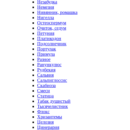
Незабудка
Немезия
Нивянник, ромашка
Нигелла
Остеоспермум
Очиток, седум
Петуния
Платикодон
Подсолнечник
Портулак
Примула
Разное
Ранункулюс
Рудбекия
Сальвия
Сальпиглоссис
Скабиоза
Смеси
Статица
Табак душистый
Тысячелистник
Флокс
Хризантемы
Целозия
Цинерария