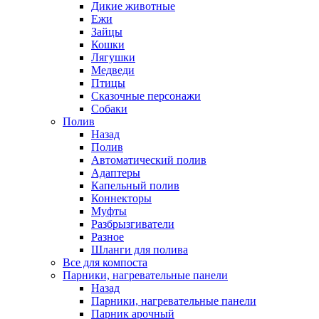
Дикие животные
Ежи
Зайцы
Кошки
Лягушки
Медведи
Птицы
Сказочные персонажи
Собаки
Полив
Назад
Полив
Автоматический полив
Адаптеры
Капельный полив
Коннекторы
Муфты
Разбрызгиватели
Разное
Шланги для полива
Все для компоста
Парники, нагревательные панели
Назад
Парники, нагревательные панели
Парник арочный