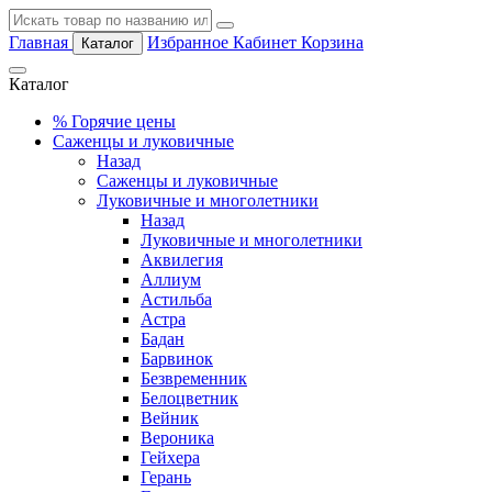
Главная
Избранное
Кабинет
Корзина
Каталог
Каталог
%
Горячие цены
Саженцы и луковичные
Назад
Саженцы и луковичные
Луковичные и многолетники
Назад
Луковичные и многолетники
Аквилегия
Аллиум
Астильба
Астра
Бадан
Барвинок
Безвременник
Белоцветник
Вейник
Вероника
Гейхера
Герань