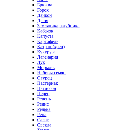
Брюква
Горох
Дайкон
Дыня
Земляника, клубника
Кабачок
Капуста
Картофель
Катран (хрен)
Кукуруза
Лагенария
Лук
Морковь
Наборы семян
Огурец
Пастернак
Патиссон
Перец
Ревень
Редис
Редька
Репа
Салат
Свекла