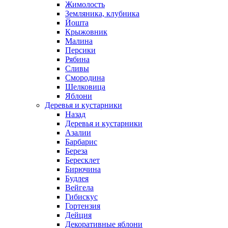
Жимолость
Земляника, клубника
Йошта
Крыжовник
Малина
Персики
Рябина
Сливы
Смородина
Шелковица
Яблони
Деревья и кустарники
Назад
Деревья и кустарники
Азалии
Барбарис
Береза
Бересклет
Бирючина
Будлея
Вейгела
Гибискус
Гортензия
Дейция
Декоративные яблони