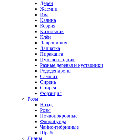
Дерен
Жасмин
Ива
Калина
Керрия
Кизильник
Клён
Лавровишня
Лапчатка
Пираканта
Пузыреплодник
Разные деревья и кустарники
Рододендроны
Самшит
Сирень
Спирея
Форзиция
Розы
Назад
Розы
Почвопокровные
Флорибунда
Чайно-гибридные
Шрабы
Лианы