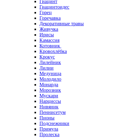
Гиацинт
Гиацинтоидес
Горец
Горечавка
Декоративные травы
Живучка
Ирисы
Камассия
Котовник
Кровохлёбка
Крокус
Лилейник
Лилии
Медуница
Молодило
Монарда
Морозник
Мускари
Нарциссы
Нивяник
Пеннисетум
Пионы
Подснежники
Примула
Пролеска