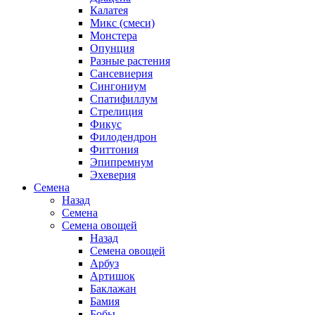
Калатея
Микс (смеси)
Монстера
Опунция
Разные растения
Сансевиерия
Сингониум
Спатифиллум
Стрелиция
Фикус
Филодендрон
Фиттония
Эпипремнум
Эхеверия
Семена
Назад
Семена
Семена овощей
Назад
Семена овощей
Арбуз
Артишок
Баклажан
Бамия
Бобы