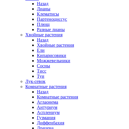
Назад
Лианы
Клематисы
Партеноциссус
Плющ
Разные лианы
Хвойные растения
Назад
Хвойные растения
Ели
Кипарисовики
Можжевельники
Сосны
Тисс
Туи
Лук-севок
Комнатные растения
Назад
Комнатные растения
Аглаонема
Антуриум
Асплениум
Гузмания
Диффенбахия
Драцена