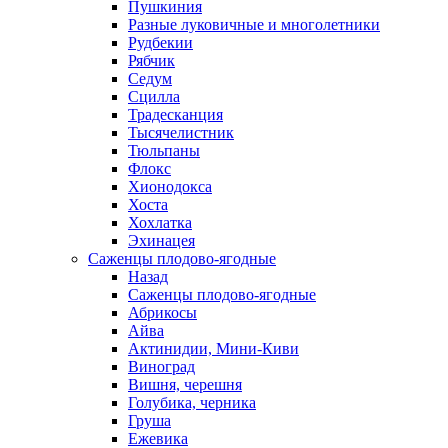
Пушкиния
Разные луковичные и многолетники
Рудбекии
Рябчик
Седум
Сцилла
Традесканция
Тысячелистник
Тюльпаны
Флокс
Хионодокса
Хоста
Хохлатка
Эхинацея
Саженцы плодово-ягодные
Назад
Саженцы плодово-ягодные
Абрикосы
Айва
Актинидии, Мини-Киви
Виноград
Вишня, черешня
Голубика, черника
Груша
Ежевика