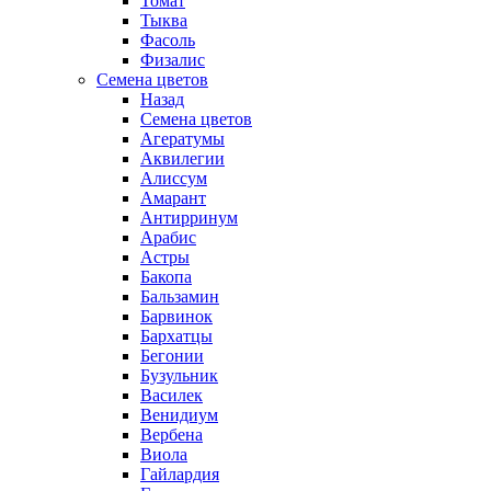
Томат
Тыква
Фасоль
Физалис
Семена цветов
Назад
Семена цветов
Агератумы
Аквилегии
Алиссум
Амарант
Антирринум
Арабис
Астры
Бакопа
Бальзамин
Барвинок
Бархатцы
Бегонии
Бузульник
Василек
Венидиум
Вербена
Виола
Гайлардия