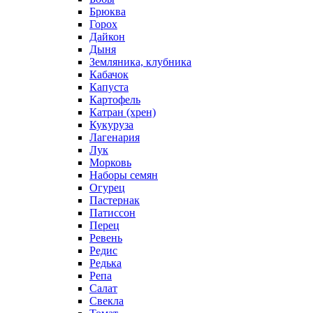
Брюква
Горох
Дайкон
Дыня
Земляника, клубника
Кабачок
Капуста
Картофель
Катран (хрен)
Кукуруза
Лагенария
Лук
Морковь
Наборы семян
Огурец
Пастернак
Патиссон
Перец
Ревень
Редис
Редька
Репа
Салат
Свекла