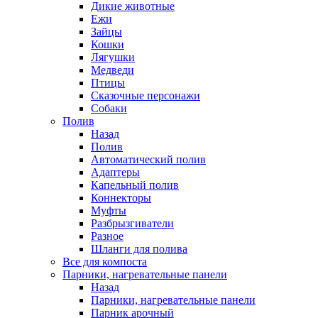
Дикие животные
Ежи
Зайцы
Кошки
Лягушки
Медведи
Птицы
Сказочные персонажи
Собаки
Полив
Назад
Полив
Автоматический полив
Адаптеры
Капельный полив
Коннекторы
Муфты
Разбрызгиватели
Разное
Шланги для полива
Все для компоста
Парники, нагревательные панели
Назад
Парники, нагревательные панели
Парник арочный