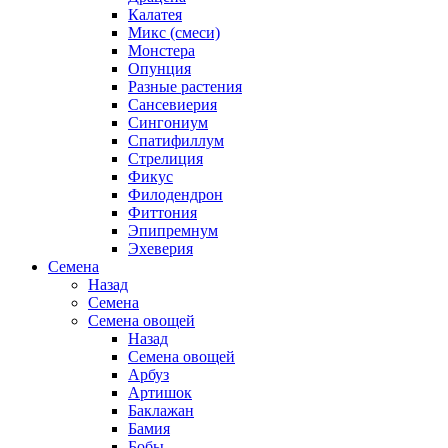
Калатея
Микс (смеси)
Монстера
Опунция
Разные растения
Сансевиерия
Сингониум
Спатифиллум
Стрелиция
Фикус
Филодендрон
Фиттония
Эпипремнум
Эхеверия
Семена
Назад
Семена
Семена овощей
Назад
Семена овощей
Арбуз
Артишок
Баклажан
Бамия
Бобы