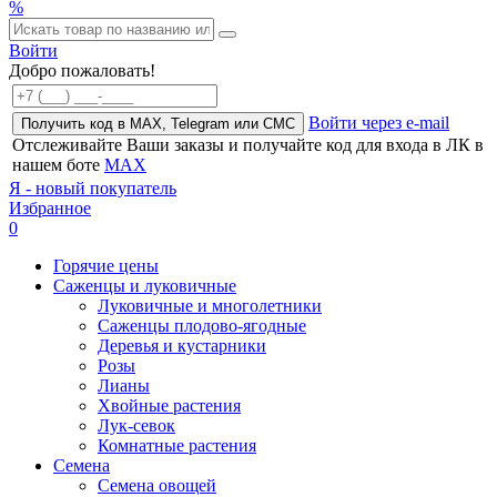
%
Войти
Добро пожаловать!
Войти через e-mail
Получить код в MAX, Telegram или СМС
Отслеживайте Ваши заказы и получайте код для входа в ЛК в
нашем боте
MAX
Я - новый покупатель
Избранное
0
Горячие цены
Саженцы и луковичные
Луковичные и многолетники
Саженцы плодово-ягодные
Деревья и кустарники
Розы
Лианы
Хвойные растения
Лук-севок
Комнатные растения
Семена
Семена овощей