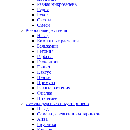
Разная микрозелень
Редис
Рукола
Свекла
Смеси
Комнатные растения
Назад
Комнатные растения
Бальзамин
Бегония
Гербера
Глоксиния
Гранат
Кактус
Пентас
Примула
Разные растения
Фиалка
Цикламен
Семена деревьев и кустарников
Назад
Семена деревьев и кустарников
Айва
Брусника
Ежевика