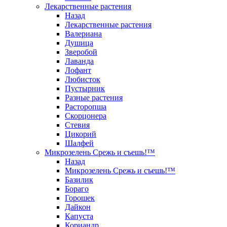
Лекарственные растения
Назад
Лекарственные растения
Валериана
Душица
Зверобой
Лаванда
Лофант
Любисток
Пустырник
Разные растения
Расторопша
Скорцонера
Стевия
Цикорий
Шалфей
Микрозелень Срежь и съешь!™
Назад
Микрозелень Срежь и съешь!™
Базилик
Бораго
Горошек
Дайкон
Капуста
Кориандр