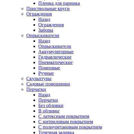
Пленка для парника
Приствольные круги
Ограждения
Назад
Ограждения
Заборы
Опрыскиватели
Назад
Опрыскиватели
Аккумуляторные
Гидравлические
Пневматические
Помповые
Ручные
Скульптуры
Садовые помощники
Перчатки
Назад
Перчатки
Без обливки
В обливке
С латексным покрытием
С нитриловым покрытием
С полиуретановым покрытием
Точечная заливка