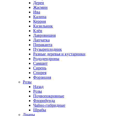
Дерен
Жасмин
Ива
Калина
Керрия
Кизильник
Клён
Лавровишня
Лапчатка
Пираканта
Пузыреплодник
Разные деревья и кустарники
Рододендроны
Самшит
Сирень
Спирея
Форзиция
Розы
Назад
Розы
Почвопокровные
Флорибунда
Чайно-гибридные
Шрабы
Лианы