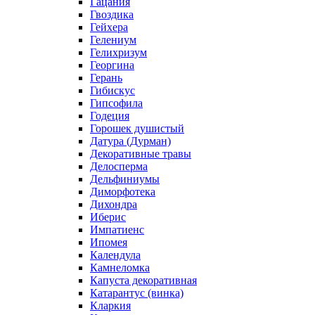
Гацания
Гвоздика
Гейхера
Гелениум
Гелихризум
Георгина
Герань
Гибискус
Гипсофила
Годеция
Горошек душистый
Датура (Дурман)
Декоративные травы
Делосперма
Дельфиниумы
Диморфотека
Дихондра
Иберис
Импатиенс
Ипомея
Календула
Камнеломка
Капуста декоративная
Катарантус (винка)
Кларкия