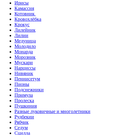
Ирисы
Камассия
Котовник
Кровохлёбка
Крокус
Лилейник
Лилии
Медуница
Молодило
Монарда
Морозник
Мускари
Нарциссы
Нивяник
Пеннисетум
Пионы
Подснежники
Примула
Пролеска
Пушкиния
Разные луковичные и многолетники
Рудбекии
Рябчик
Седум
Сцилла