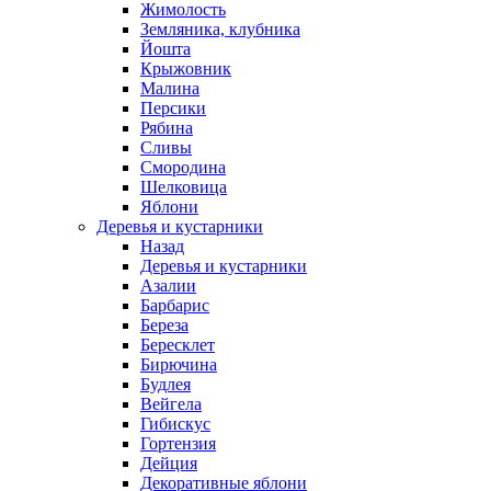
Жимолость
Земляника, клубника
Йошта
Крыжовник
Малина
Персики
Рябина
Сливы
Смородина
Шелковица
Яблони
Деревья и кустарники
Назад
Деревья и кустарники
Азалии
Барбарис
Береза
Бересклет
Бирючина
Будлея
Вейгела
Гибискус
Гортензия
Дейция
Декоративные яблони