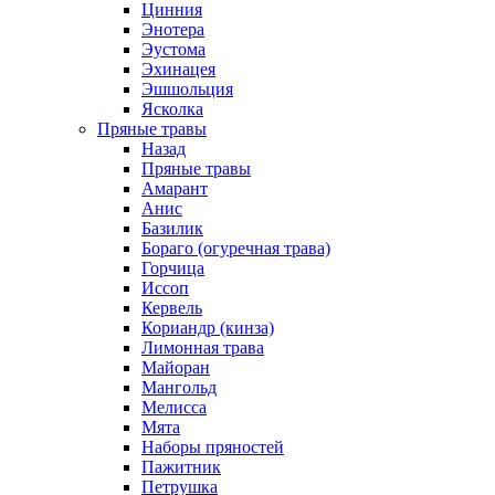
Цинния
Энотера
Эустома
Эхинацея
Эшшольция
Ясколка
Пряные травы
Назад
Пряные травы
Амарант
Анис
Базилик
Бораго (огуречная трава)
Горчица
Иссоп
Кервель
Кориандр (кинза)
Лимонная трава
Майоран
Мангольд
Мелисса
Мята
Наборы пряностей
Пажитник
Петрушка