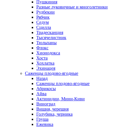
Пушкиния
Разные луковичные и многолетники
Рудбекии
Рябчик
Седум
Сцилла
Традесканция
Тысячелистник
Тюльпаны
Флокс
Хионодокса
Хоста
Хохлатка
Эхинацея
Саженцы плодово-ягодные
Назад
Саженцы плодово-ягодные
Абрикосы
Айва
Актинидии, Мини-Киви
Виноград
Вишня, черешня
Голубика, черника
Груша
Ежевика