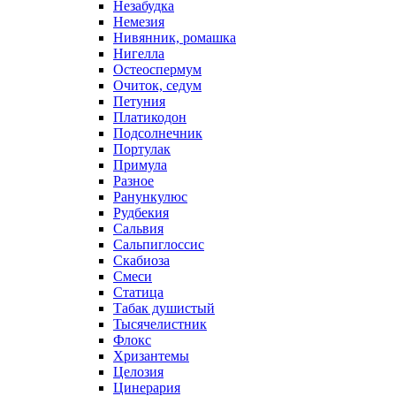
Незабудка
Немезия
Нивянник, ромашка
Нигелла
Остеоспермум
Очиток, седум
Петуния
Платикодон
Подсолнечник
Портулак
Примула
Разное
Ранункулюс
Рудбекия
Сальвия
Сальпиглоссис
Скабиоза
Смеси
Статица
Табак душистый
Тысячелистник
Флокс
Хризантемы
Целозия
Цинерария