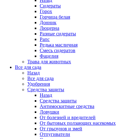
Назад
Сидераты
Горох
Горчица белая
Донник
Люцерна
Разные сидераты
Рапс
Редька масличная
Смесь сидератов
Фацелия
Трава для животных
Все для сада
Назад
Все для сада
Удобрения
Средства защиты
Назад
Средства защиты
Антимоскитные средства
Ловушки
От болезней и вредителей
От бытовых ползающих насекомых
От грызунов и змей
Отпугиватели