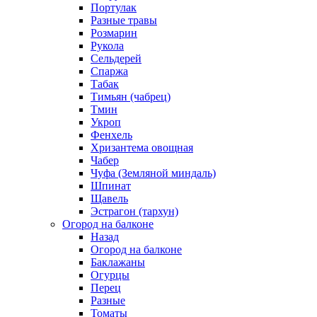
Портулак
Разные травы
Розмарин
Рукола
Сельдерей
Спаржа
Табак
Тимьян (чабрец)
Тмин
Укроп
Фенхель
Хризантема овощная
Чабер
Чуфа (Земляной миндаль)
Шпинат
Щавель
Эстрагон (тархун)
Огород на балконе
Назад
Огород на балконе
Баклажаны
Огурцы
Перец
Разные
Томаты