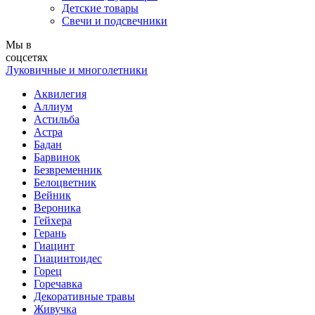
Детские товары
Свечи и подсвечники
Мы в
соцсетях
Луковичные и многолетники
Аквилегия
Аллиум
Астильба
Астра
Бадан
Барвинок
Безвременник
Белоцветник
Вейник
Вероника
Гейхера
Герань
Гиацинт
Гиацинтоидес
Горец
Горечавка
Декоративные травы
Живучка