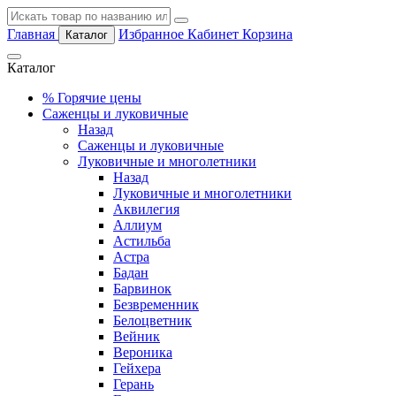
Главная
Избранное
Кабинет
Корзина
Каталог
Каталог
%
Горячие цены
Саженцы и луковичные
Назад
Саженцы и луковичные
Луковичные и многолетники
Назад
Луковичные и многолетники
Аквилегия
Аллиум
Астильба
Астра
Бадан
Барвинок
Безвременник
Белоцветник
Вейник
Вероника
Гейхера
Герань