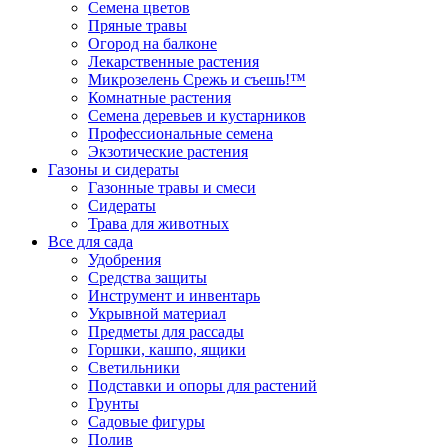
Семена цветов
Пряные травы
Огород на балконе
Лекарственные растения
Микрозелень Срежь и съешь!™
Комнатные растения
Семена деревьев и кустарников
Профессиональные семена
Экзотические растения
Газоны и сидераты
Газонные травы и смеси
Сидераты
Трава для животных
Все для сада
Удобрения
Средства защиты
Инструмент и инвентарь
Укрывной материал
Предметы для рассады
Горшки, кашпо, ящики
Светильники
Подставки и опоры для растений
Грунты
Садовые фигуры
Полив