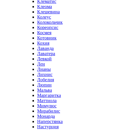
Клематис
Клеома
Клещевина
Колеус
Колокольчик
Кореопсис
Космея
Котовник
Кохия
Лаванда
Лаватера
Левкой
Лен
Лианы
Лихнис
Лобелия
Люпин
Мальва
Маргаритка
Маттиола
Мимулюс
Мирабилис
Монарда
Наперстянка
Настурция