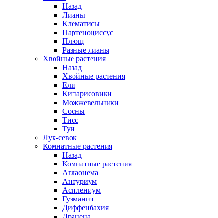
Назад
Лианы
Клематисы
Партеноциссус
Плющ
Разные лианы
Хвойные растения
Назад
Хвойные растения
Ели
Кипарисовики
Можжевельники
Сосны
Тисс
Туи
Лук-севок
Комнатные растения
Назад
Комнатные растения
Аглаонема
Антуриум
Асплениум
Гузмания
Диффенбахия
Драцена