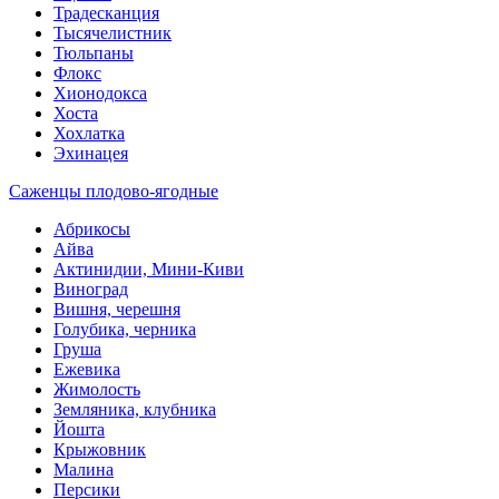
Традесканция
Тысячелистник
Тюльпаны
Флокс
Хионодокса
Хоста
Хохлатка
Эхинацея
Саженцы плодово-ягодные
Абрикосы
Айва
Актинидии, Мини-Киви
Виноград
Вишня, черешня
Голубика, черника
Груша
Ежевика
Жимолость
Земляника, клубника
Йошта
Крыжовник
Малина
Персики