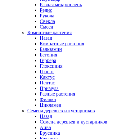
Разная микрозелень
Редис
Рукола
Свекла
Смеси
Комнатные растения
Назад
Комнатные растения
Бальзамин
Бегония
Гербера
Глоксиния
Гранат
Кактус
Пентас
Примула
Разные растения
Фиалка
Цикламен
Семена деревьев и кустарников
Назад
Семена деревьев и кустарников
Айва
Брусника
Ежевика