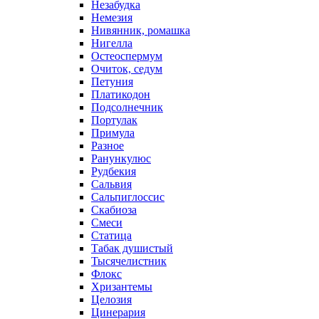
Незабудка
Немезия
Нивянник, ромашка
Нигелла
Остеоспермум
Очиток, седум
Петуния
Платикодон
Подсолнечник
Портулак
Примула
Разное
Ранункулюс
Рудбекия
Сальвия
Сальпиглоссис
Скабиоза
Смеси
Статица
Табак душистый
Тысячелистник
Флокс
Хризантемы
Целозия
Цинерария