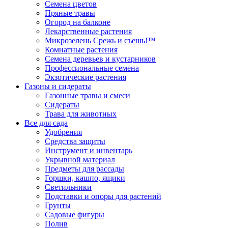
Семена цветов
Пряные травы
Огород на балконе
Лекарственные растения
Микрозелень Срежь и съешь!™
Комнатные растения
Семена деревьев и кустарников
Профессиональные семена
Экзотические растения
Газоны и сидераты
Газонные травы и смеси
Сидераты
Трава для животных
Все для сада
Удобрения
Средства защиты
Инструмент и инвентарь
Укрывной материал
Предметы для рассады
Горшки, кашпо, ящики
Светильники
Подставки и опоры для растений
Грунты
Садовые фигуры
Полив