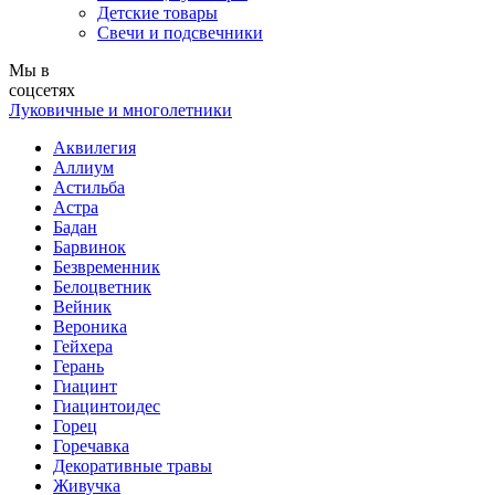
Детские товары
Свечи и подсвечники
Мы в
соцсетях
Луковичные и многолетники
Аквилегия
Аллиум
Астильба
Астра
Бадан
Барвинок
Безвременник
Белоцветник
Вейник
Вероника
Гейхера
Герань
Гиацинт
Гиацинтоидес
Горец
Горечавка
Декоративные травы
Живучка