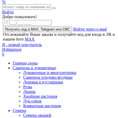
%
Войти
Добро пожаловать!
Войти через e-mail
Получить код в MAX, Telegram или СМС
Отслеживайте Ваши заказы и получайте код для входа в ЛК в
нашем боте
MAX
Я - новый покупатель
Избранное
0
Горячие цены
Саженцы и луковичные
Луковичные и многолетники
Саженцы плодово-ягодные
Деревья и кустарники
Розы
Лианы
Хвойные растения
Лук-севок
Комнатные растения
Семена
Семена овощей