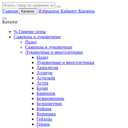
Главная
Избранное
Кабинет
Корзина
Каталог
Каталог
%
Горячие цены
Саженцы и луковичные
Назад
Саженцы и луковичные
Луковичные и многолетники
Назад
Луковичные и многолетники
Аквилегия
Аллиум
Астильба
Астра
Бадан
Барвинок
Безвременник
Белоцветник
Вейник
Вероника
Гейхера
Герань