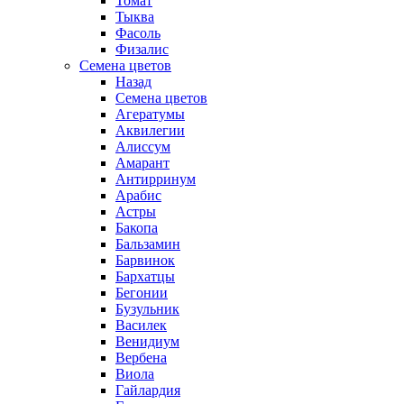
Томат
Тыква
Фасоль
Физалис
Семена цветов
Назад
Семена цветов
Агератумы
Аквилегии
Алиссум
Амарант
Антирринум
Арабис
Астры
Бакопа
Бальзамин
Барвинок
Бархатцы
Бегонии
Бузульник
Василек
Венидиум
Вербена
Виола
Гайлардия