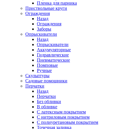
Пленка для парника
Приствольные круги
Ограждения
Назад
Ограждения
Заборы
Опрыскиватели
Назад
Опрыскиватели
Аккумуляторные
Гидравлические
Пневматические
Помповые
Ручные
Скульптуры
Садовые помощники
Перчатки
Назад
Перчатки
Без обливки
В обливке
С латексным покрытием
С нитриловым покрытием
С полиуретановым покрытием
Точечная заливка