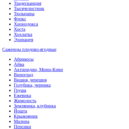
Традесканция
Тысячелистник
Тюльпаны
Флокс
Хионодокса
Хоста
Хохлатка
Эхинацея
Саженцы плодово-ягодные
Абрикосы
Айва
Актинидии, Мини-Киви
Виноград
Вишня, черешня
Голубика, черника
Груша
Ежевика
Жимолость
Земляника, клубника
Йошта
Крыжовник
Малина
Персики