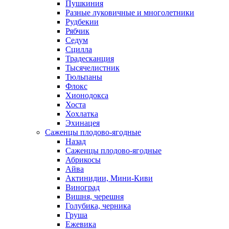
Пушкиния
Разные луковичные и многолетники
Рудбекии
Рябчик
Седум
Сцилла
Традесканция
Тысячелистник
Тюльпаны
Флокс
Хионодокса
Хоста
Хохлатка
Эхинацея
Саженцы плодово-ягодные
Назад
Саженцы плодово-ягодные
Абрикосы
Айва
Актинидии, Мини-Киви
Виноград
Вишня, черешня
Голубика, черника
Груша
Ежевика