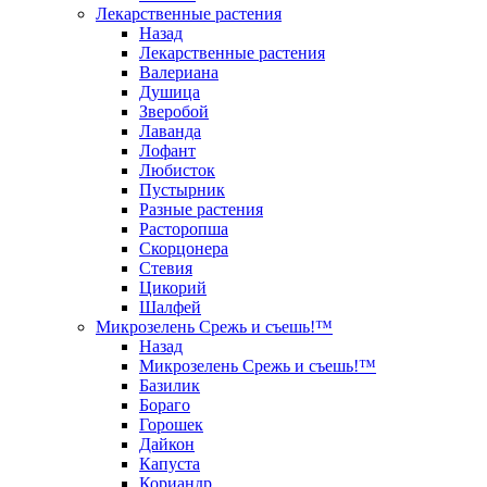
Лекарственные растения
Назад
Лекарственные растения
Валериана
Душица
Зверобой
Лаванда
Лофант
Любисток
Пустырник
Разные растения
Расторопша
Скорцонера
Стевия
Цикорий
Шалфей
Микрозелень Срежь и съешь!™
Назад
Микрозелень Срежь и съешь!™
Базилик
Бораго
Горошек
Дайкон
Капуста
Кориандр