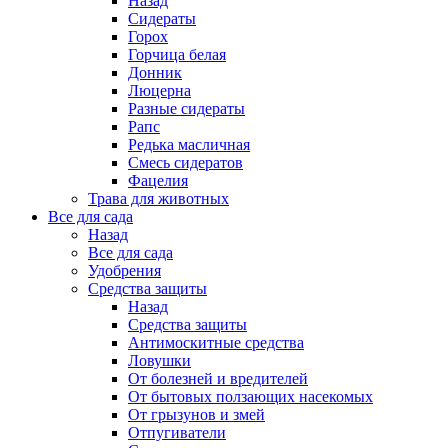
Назад
Сидераты
Горох
Горчица белая
Донник
Люцерна
Разные сидераты
Рапс
Редька масличная
Смесь сидератов
Фацелия
Трава для животных
Все для сада
Назад
Все для сада
Удобрения
Средства защиты
Назад
Средства защиты
Антимоскитные средства
Ловушки
От болезней и вредителей
От бытовых ползающих насекомых
От грызунов и змей
Отпугиватели