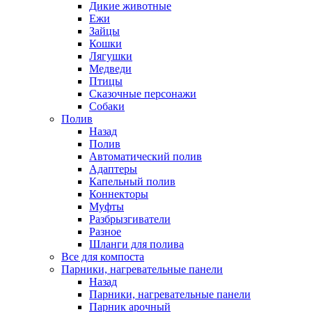
Дикие животные
Ежи
Зайцы
Кошки
Лягушки
Медведи
Птицы
Сказочные персонажи
Собаки
Полив
Назад
Полив
Автоматический полив
Адаптеры
Капельный полив
Коннекторы
Муфты
Разбрызгиватели
Разное
Шланги для полива
Все для компоста
Парники, нагревательные панели
Назад
Парники, нагревательные панели
Парник арочный