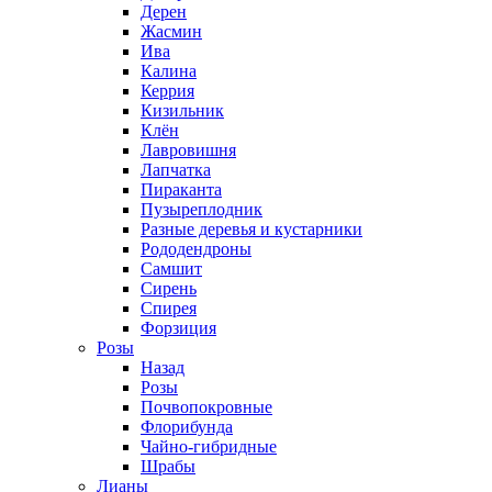
Дерен
Жасмин
Ива
Калина
Керрия
Кизильник
Клён
Лавровишня
Лапчатка
Пираканта
Пузыреплодник
Разные деревья и кустарники
Рододендроны
Самшит
Сирень
Спирея
Форзиция
Розы
Назад
Розы
Почвопокровные
Флорибунда
Чайно-гибридные
Шрабы
Лианы