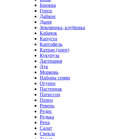
Брюква
Горох
Дайкон
Дыня
Земляника, клубника
Кабачок
Капуста
Картофель
Катран (хрен)
Кукуруза
Лагенария
Лук
Морковь
Наборы семян
Огурец
Пастернак
Патиссон
Перец
Ревень
Редис
Редька
Репа
Салат
Свекла