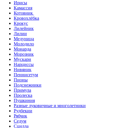
Ирисы
Камассия
Котовник
Кровохлёбка
Крокус
Лилейник
Лилии
Медуница
Молодило
Монарда
Морозник
Мускари
Нарциссы
Нивяник
Пеннисетум
Пионы
Подснежники
Примула
Пролеска
Пушкиния
Разные луковичные и многолетники
Рудбекии
Рябчик
Седум
Сцилла