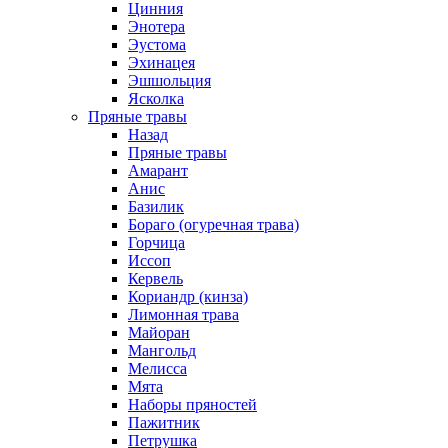
Цинния
Энотера
Эустома
Эхинацея
Эшшольция
Ясколка
Пряные травы
Назад
Пряные травы
Амарант
Анис
Базилик
Бораго (огуречная трава)
Горчица
Иссоп
Кервель
Кориандр (кинза)
Лимонная трава
Майоран
Мангольд
Мелисса
Мята
Наборы пряностей
Пажитник
Петрушка