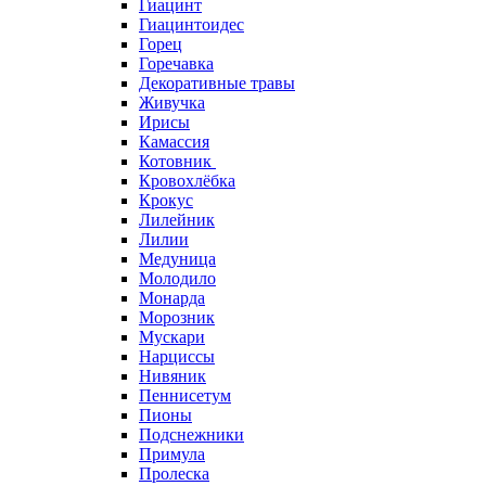
Гиацинт
Гиацинтоидес
Горец
Горечавка
Декоративные травы
Живучка
Ирисы
Камассия
Котовник
Кровохлёбка
Крокус
Лилейник
Лилии
Медуница
Молодило
Монарда
Морозник
Мускари
Нарциссы
Нивяник
Пеннисетум
Пионы
Подснежники
Примула
Пролеска