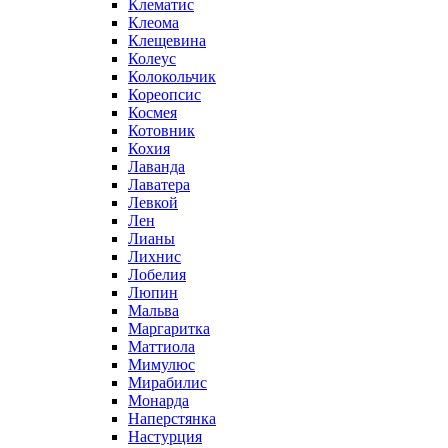
Клематис
Клеома
Клещевина
Колеус
Колокольчик
Кореопсис
Космея
Котовник
Кохия
Лаванда
Лаватера
Левкой
Лен
Лианы
Лихнис
Лобелия
Люпин
Мальва
Маргаритка
Маттиола
Мимулюс
Мирабилис
Монарда
Наперстянка
Настурция