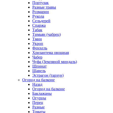
Портулак
Разные травы
Розмарин
Рукола
Сельдерей
Спаржа
Табак
Тимьян (чабрец)
Тмин
Укроп
Фенхель
Хризантема овощная
Чабер
Чуфа (Земляной миндаль)
Шпинат
Щавель
Эстрагон (тархун)
Огород на балконе
Назад
Огород на балконе
Баклажаны
Огурцы
Перец
Разные
Томаты