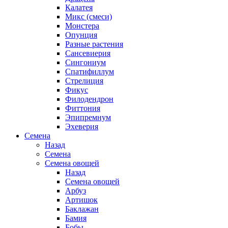
Калатея
Микс (смеси)
Монстера
Опунция
Разные растения
Сансевиерия
Сингониум
Спатифиллум
Стрелиция
Фикус
Филодендрон
Фиттония
Эпипремнум
Эхеверия
Семена
Назад
Семена
Семена овощей
Назад
Семена овощей
Арбуз
Артишок
Баклажан
Бамия
Бобы