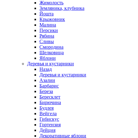
Жимолость
Земляника, клубника
Йошта
Крыжовник
Малина
Персики
Рябина
Сливы
Смородина
Шелковица
Яблони
Деревья и кустарники
Назад
Деревья и кустарники
Азалии
Барбарис
Береза
Бересклет
Бирючина
Будлея
Вейгела
Гибискус
Гортензия
Дейция
Декоративные яблони