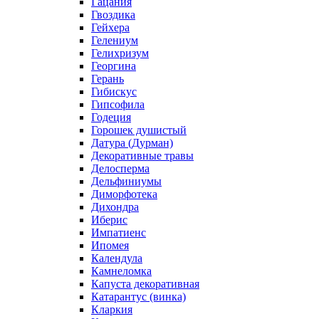
Гацания
Гвоздика
Гейхера
Гелениум
Гелихризум
Георгина
Герань
Гибискус
Гипсофила
Годеция
Горошек душистый
Датура (Дурман)
Декоративные травы
Делосперма
Дельфиниумы
Диморфотека
Дихондра
Иберис
Импатиенс
Ипомея
Календула
Камнеломка
Капуста декоративная
Катарантус (винка)
Кларкия