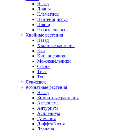
Назад
Лианы
Клематисы
Партеноциссус
Плющ
Разные лианы
Хвойные растения
Назад
Хвойные растения
Ели
Кипарисовики
Можжевельники
Сосны
Тисс
Туи
Лук-севок
Комнатные растения
Назад
Комнатные растения
Аглаонема
Антуриум
Асплениум
Гузмания
Диффенбахия
Драцена