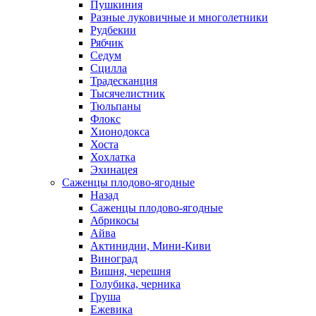
Пушкиния
Разные луковичные и многолетники
Рудбекии
Рябчик
Седум
Сцилла
Традесканция
Тысячелистник
Тюльпаны
Флокс
Хионодокса
Хоста
Хохлатка
Эхинацея
Саженцы плодово-ягодные
Назад
Саженцы плодово-ягодные
Абрикосы
Айва
Актинидии, Мини-Киви
Виноград
Вишня, черешня
Голубика, черника
Груша
Ежевика