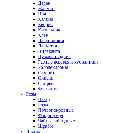
Дерен
Жасмин
Ива
Калина
Керрия
Кизильник
Клён
Лавровишня
Лапчатка
Пираканта
Пузыреплодник
Разные деревья и кустарники
Рододендроны
Самшит
Сирень
Спирея
Форзиция
Розы
Назад
Розы
Почвопокровные
Флорибунда
Чайно-гибридные
Шрабы
Лианы