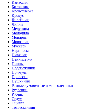
Камассия
Котовник
Кровохлёбка
Крокус
Лилейник
Лилии
Медуница
Молодило
Монарда
Морозник
Мускари
Нарциссы
Нивяник
Пеннисетум
Пионы
Подснежники
Примула
Пролеска
Пушкиния
Разные луковичные и многолетники
Рудбекии
Рябчик
Седум
Сцилла
Традесканция