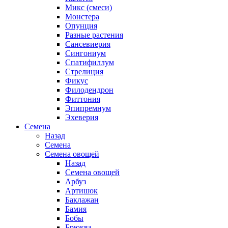
Микс (смеси)
Монстера
Опунция
Разные растения
Сансевиерия
Сингониум
Спатифиллум
Стрелиция
Фикус
Филодендрон
Фиттония
Эпипремнум
Эхеверия
Семена
Назад
Семена
Семена овощей
Назад
Семена овощей
Арбуз
Артишок
Баклажан
Бамия
Бобы
Брюква