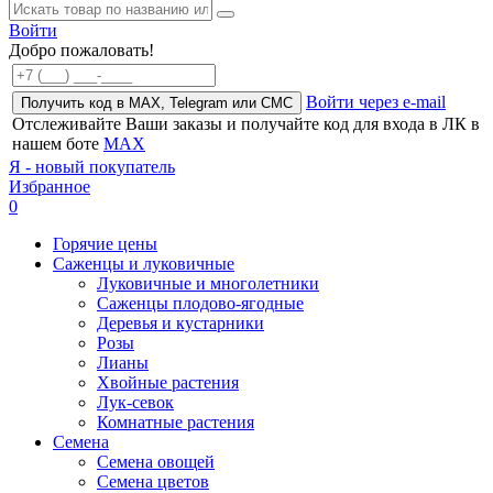
Войти
Добро пожаловать!
Войти через e-mail
Получить код в MAX, Telegram или СМС
Отслеживайте Ваши заказы и получайте код для входа в ЛК в
нашем боте
MAX
Я - новый покупатель
Избранное
0
Горячие цены
Саженцы и луковичные
Луковичные и многолетники
Саженцы плодово-ягодные
Деревья и кустарники
Розы
Лианы
Хвойные растения
Лук-севок
Комнатные растения
Семена
Семена овощей
Семена цветов