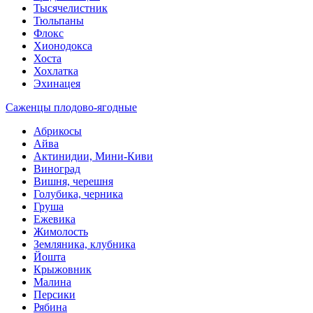
Тысячелистник
Тюльпаны
Флокс
Хионодокса
Хоста
Хохлатка
Эхинацея
Саженцы плодово-ягодные
Абрикосы
Айва
Актинидии, Мини-Киви
Виноград
Вишня, черешня
Голубика, черника
Груша
Ежевика
Жимолость
Земляника, клубника
Йошта
Крыжовник
Малина
Персики
Рябина