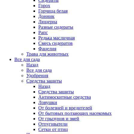
Сидераты
Горох
Горчица белая
Донник
Люцерна
Разные сидераты
Рапс
Редька масличная
Смесь сидератов
Фацелия
Трава для животных
Все для сада
Назад
Все для сада
Удобрения
Средства защиты
Назад
Средства защиты
Антимоскитные средства
Ловушки
От болезней и вредителей
От бытовых ползающих насекомых
От грызунов и змей
Отпугиватели
Сетки от птиц