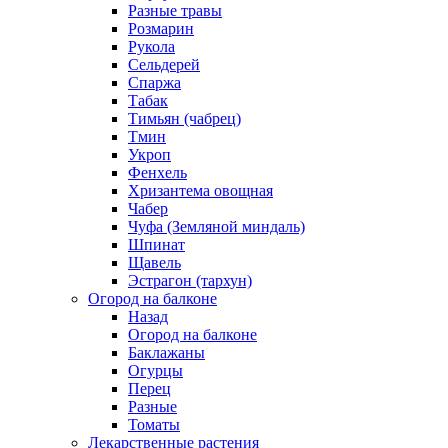
Разные травы
Розмарин
Рукола
Сельдерей
Спаржа
Табак
Тимьян (чабрец)
Тмин
Укроп
Фенхель
Хризантема овощная
Чабер
Чуфа (Земляной миндаль)
Шпинат
Щавель
Эстрагон (тархун)
Огород на балконе
Назад
Огород на балконе
Баклажаны
Огурцы
Перец
Разные
Томаты
Лекарственные растения