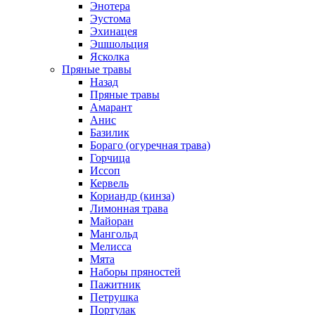
Энотера
Эустома
Эхинацея
Эшшольция
Ясколка
Пряные травы
Назад
Пряные травы
Амарант
Анис
Базилик
Бораго (огуречная трава)
Горчица
Иссоп
Кервель
Кориандр (кинза)
Лимонная трава
Майоран
Мангольд
Мелисса
Мята
Наборы пряностей
Пажитник
Петрушка
Портулак