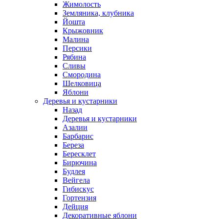
Жимолость
Земляника, клубника
Йошта
Крыжовник
Малина
Персики
Рябина
Сливы
Смородина
Шелковица
Яблони
Деревья и кустарники
Назад
Деревья и кустарники
Азалии
Барбарис
Береза
Бересклет
Бирючина
Будлея
Вейгела
Гибискус
Гортензия
Дейция
Декоративные яблони