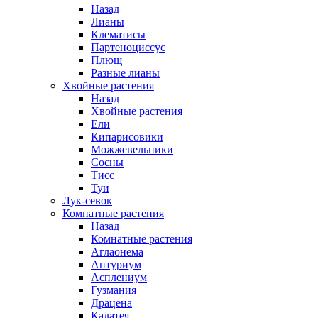
Назад
Лианы
Клематисы
Партеноциссус
Плющ
Разные лианы
Хвойные растения
Назад
Хвойные растения
Ели
Кипарисовики
Можжевельники
Сосны
Тисс
Туи
Лук-севок
Комнатные растения
Назад
Комнатные растения
Аглаонема
Антуриум
Асплениум
Гузмания
Драцена
Калатея