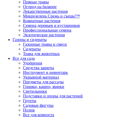
Пряные травы
Огород на балконе
Лекарственные растения
Микрозелень Срежь и съешь!™
Комнатные растения
Семена деревьев и кустарников
Профессиональные семена
Экзотические растения
Газоны и сидераты
Газонные травы и смеси
Сидераты
Трава для животных
Все для сада
Удобрения
Средства защиты
Инструмент и инвентарь
Укрывной материал
Предметы для рассады
Горшки, кашпо, ящики
Светильники
Подставки и опоры для растений
Грунты
Садовые фигуры
Полив
Все для компоста