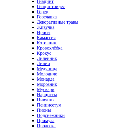
Гиацинт
Гиацинтоидес
Горец
Горечавка
Декоративные травы
Живучка
Ирисы
Камассия
Котовник
Кровохлёбка
Крокус
Лилейник
Лилии
Медуница
Молодило
Монарда
Морозник
Мускари
Нарциссы
Нивяник
Пеннисетум
Пионы
Подснежники
Примула
Пролеска