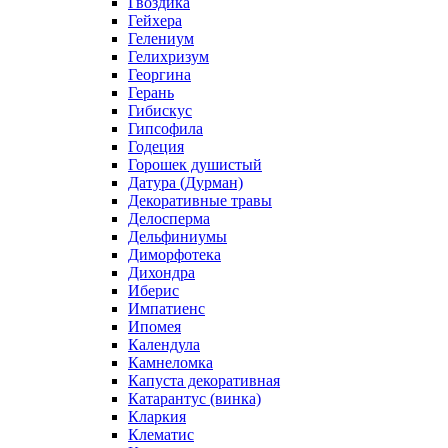
Гвоздика
Гейхера
Гелениум
Гелихризум
Георгина
Герань
Гибискус
Гипсофила
Годеция
Горошек душистый
Датура (Дурман)
Декоративные травы
Делосперма
Дельфиниумы
Диморфотека
Дихондра
Иберис
Импатиенс
Ипомея
Календула
Камнеломка
Капуста декоративная
Катарантус (винка)
Кларкия
Клематис