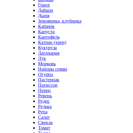
Горох
Дайкон
Дыня
Земляника, клубника
Кабачок
Капуста
Картофель
Катран (хрен)
Кукуруза
Лагенария
Лук
Морковь
Наборы семян
Огурец
Пастернак
Патиссон
Перец
Ревень
Редис
Редька
Репа
Салат
Свекла
Томат