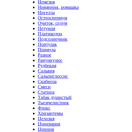
Немезия
Нивянник, ромашка
Нигелла
Остеоспермум
Очиток, седум
Петуния
Платикодон
Подсолнечник
Портулак
Примула
Разное
Ранункулюс
Рудбекия
Сальвия
Сальпиглоссис
Скабиоза
Смеси
Статица
Табак душистый
Тысячелистник
Флокс
Хризантемы
Целозия
Цинерария
Цинния