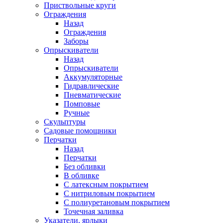
Приствольные круги
Ограждения
Назад
Ограждения
Заборы
Опрыскиватели
Назад
Опрыскиватели
Аккумуляторные
Гидравлические
Пневматические
Помповые
Ручные
Скульптуры
Садовые помощники
Перчатки
Назад
Перчатки
Без обливки
В обливке
С латексным покрытием
С нитриловым покрытием
С полиуретановым покрытием
Точечная заливка
Указатели, ярлыки