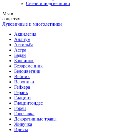
Свечи и подсвечники
Мы в
соцсетях
Луковичные и многолетники
Аквилегия
Аллиум
Астильба
Астра
Бадан
Барвинок
Безвременник
Белоцветник
Вейник
Вероника
Гейхера
Герань
Гиацинт
Гиацинтоидес
Горец
Горечавка
Декоративные травы
Живучка
Ирисы