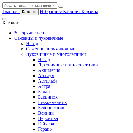
Главная
Избранное
Кабинет
Корзина
Каталог
Каталог
%
Горячие цены
Саженцы и луковичные
Назад
Саженцы и луковичные
Луковичные и многолетники
Назад
Луковичные и многолетники
Аквилегия
Аллиум
Астильба
Астра
Бадан
Барвинок
Безвременник
Белоцветник
Вейник
Вероника
Гейхера
Герань