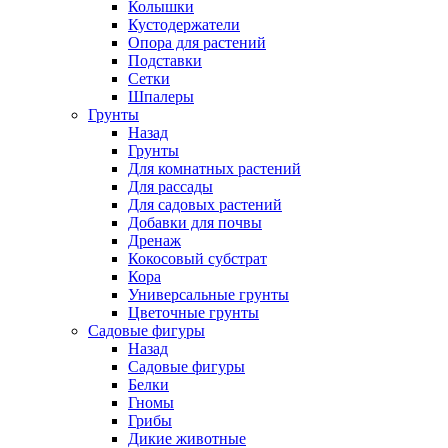
Колышки
Кустодержатели
Опора для растений
Подставки
Сетки
Шпалеры
Грунты
Назад
Грунты
Для комнатных растений
Для рассады
Для садовых растений
Добавки для почвы
Дренаж
Кокосовый субстрат
Кора
Универсальные грунты
Цветочные грунты
Садовые фигуры
Назад
Садовые фигуры
Белки
Гномы
Грибы
Дикие животные