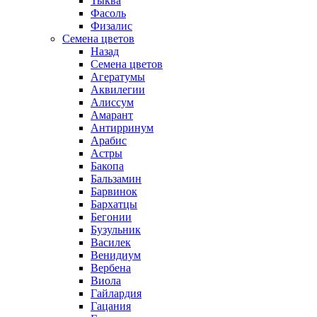
Тыква
Фасоль
Физалис
Семена цветов
Назад
Семена цветов
Агератумы
Аквилегии
Алиссум
Амарант
Антирринум
Арабис
Астры
Бакопа
Бальзамин
Барвинок
Бархатцы
Бегонии
Бузульник
Василек
Венидиум
Вербена
Виола
Гайлардия
Гацания