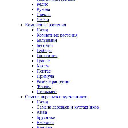
Редис
Рукола
Свекла
Смеси
Комнатные растения
Назад
Комнатные растения
Бальзамин
Бегония
Гербера
Глоксиния
Гранат
Кактус
Пентас
Примула
Разные растения
Фиалка
Цикламен
Семена деревьев и кустарников
Назад
Семена деревьев и кустарников
Айва
Брусника
Ежевика
Клюква