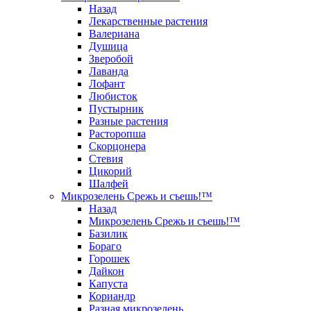
Назад
Лекарственные растения
Валериана
Душица
Зверобой
Лаванда
Лофант
Любисток
Пустырник
Разные растения
Расторопша
Скорцонера
Стевия
Цикорий
Шалфей
Микрозелень Срежь и съешь!™
Назад
Микрозелень Срежь и съешь!™
Базилик
Бораго
Горошек
Дайкон
Капуста
Кориандр
Разная микрозелень