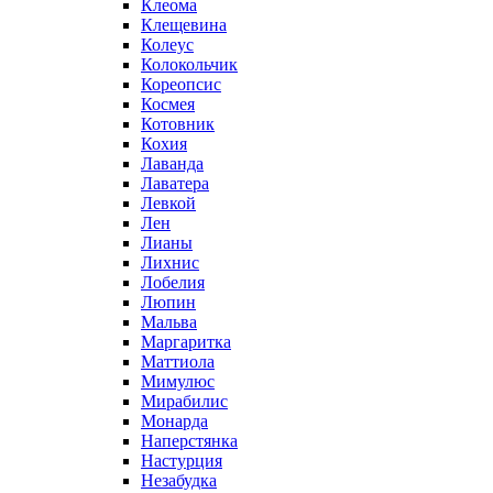
Клеома
Клещевина
Колеус
Колокольчик
Кореопсис
Космея
Котовник
Кохия
Лаванда
Лаватера
Левкой
Лен
Лианы
Лихнис
Лобелия
Люпин
Мальва
Маргаритка
Маттиола
Мимулюс
Мирабилис
Монарда
Наперстянка
Настурция
Незабудка