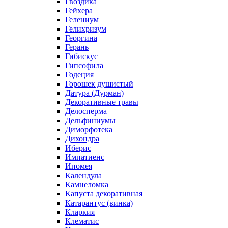
Гвоздика
Гейхера
Гелениум
Гелихризум
Георгина
Герань
Гибискус
Гипсофила
Годеция
Горошек душистый
Датура (Дурман)
Декоративные травы
Делосперма
Дельфиниумы
Диморфотека
Дихондра
Иберис
Импатиенс
Ипомея
Календула
Камнеломка
Капуста декоративная
Катарантус (винка)
Кларкия
Клематис