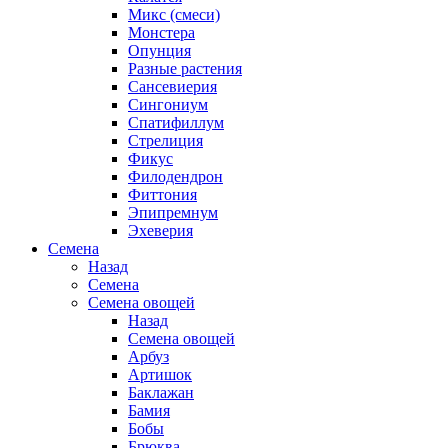
Микс (смеси)
Монстера
Опунция
Разные растения
Сансевиерия
Сингониум
Спатифиллум
Стрелиция
Фикус
Филодендрон
Фиттония
Эпипремнум
Эхеверия
Семена
Назад
Семена
Семена овощей
Назад
Семена овощей
Арбуз
Артишок
Баклажан
Бамия
Бобы
Брюква