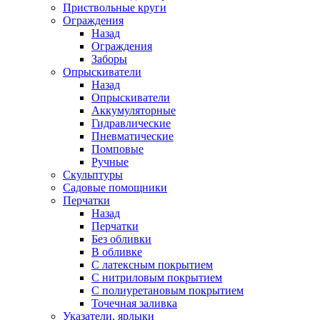
Приствольные круги
Ограждения
Назад
Ограждения
Заборы
Опрыскиватели
Назад
Опрыскиватели
Аккумуляторные
Гидравлические
Пневматические
Помповые
Ручные
Скульптуры
Садовые помощники
Перчатки
Назад
Перчатки
Без обливки
В обливке
С латексным покрытием
С нитриловым покрытием
С полиуретановым покрытием
Точечная заливка
Указатели, ярлыки