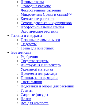
Пряные травы
Огород на балконе
Лекарственные растения
Микрозелень Срежь и съешь!™
Комнатные растения
Семена деревьев и кустарников
Профессиональные семена
Экзотические растения
Газоны и сидераты
Газонные травы и смеси
Сидераты
Трава для животных
Все для сада
Удобрения
Средства защиты
Инструмент и инвентарь
Укрывной материал
Предметы для рассады
Горшки, кашпо, ящики
Светильники
Подставки и опоры для растений
Грунты
Садовые фигуры
Полив
Все для компоста