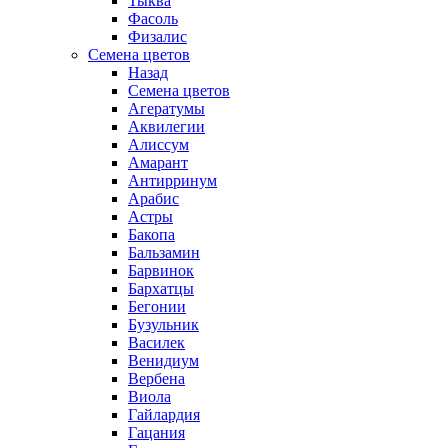
Тыква
Фасоль
Физалис
Семена цветов
Назад
Семена цветов
Агератумы
Аквилегии
Алиссум
Амарант
Антирринум
Арабис
Астры
Бакопа
Бальзамин
Барвинок
Бархатцы
Бегонии
Бузульник
Василек
Венидиум
Вербена
Виола
Гайлардия
Гацания