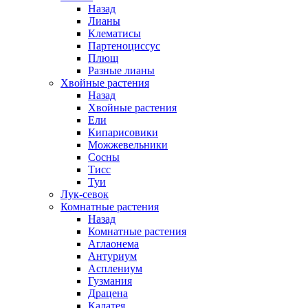
Назад
Лианы
Клематисы
Партеноциссус
Плющ
Разные лианы
Хвойные растения
Назад
Хвойные растения
Ели
Кипарисовики
Можжевельники
Сосны
Тисс
Туи
Лук-севок
Комнатные растения
Назад
Комнатные растения
Аглаонема
Антуриум
Асплениум
Гузмания
Драцена
Калатея