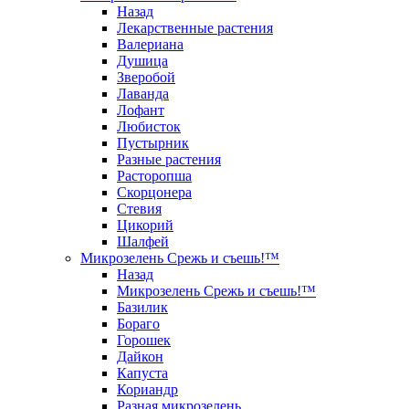
Назад
Лекарственные растения
Валериана
Душица
Зверобой
Лаванда
Лофант
Любисток
Пустырник
Разные растения
Расторопша
Скорцонера
Стевия
Цикорий
Шалфей
Микрозелень Срежь и съешь!™
Назад
Микрозелень Срежь и съешь!™
Базилик
Бораго
Горошек
Дайкон
Капуста
Кориандр
Разная микрозелень