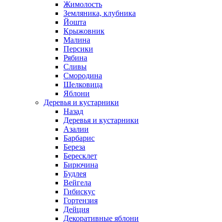
Жимолость
Земляника, клубника
Йошта
Крыжовник
Малина
Персики
Рябина
Сливы
Смородина
Шелковица
Яблони
Деревья и кустарники
Назад
Деревья и кустарники
Азалии
Барбарис
Береза
Бересклет
Бирючина
Будлея
Вейгела
Гибискус
Гортензия
Дейция
Декоративные яблони