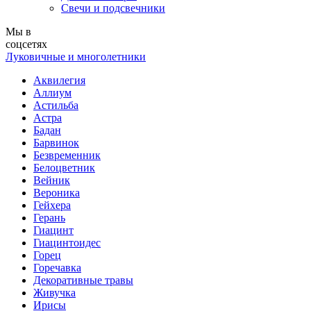
Свечи и подсвечники
Мы в
соцсетях
Луковичные и многолетники
Аквилегия
Аллиум
Астильба
Астра
Бадан
Барвинок
Безвременник
Белоцветник
Вейник
Вероника
Гейхера
Герань
Гиацинт
Гиацинтоидес
Горец
Горечавка
Декоративные травы
Живучка
Ирисы