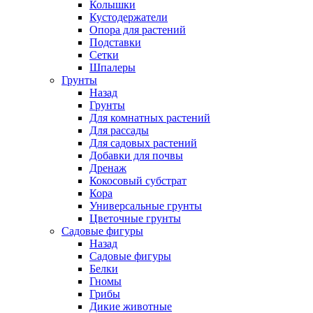
Колышки
Кустодержатели
Опора для растений
Подставки
Сетки
Шпалеры
Грунты
Назад
Грунты
Для комнатных растений
Для рассады
Для садовых растений
Добавки для почвы
Дренаж
Кокосовый субстрат
Кора
Универсальные грунты
Цветочные грунты
Садовые фигуры
Назад
Садовые фигуры
Белки
Гномы
Грибы
Дикие животные