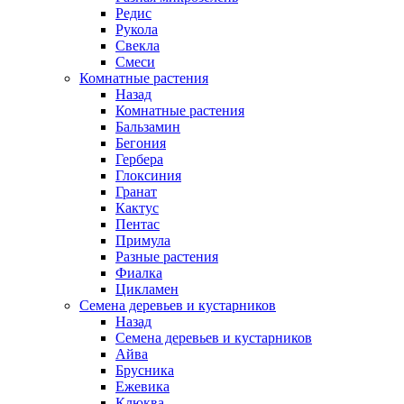
Редис
Рукола
Свекла
Смеси
Комнатные растения
Назад
Комнатные растения
Бальзамин
Бегония
Гербера
Глоксиния
Гранат
Кактус
Пентас
Примула
Разные растения
Фиалка
Цикламен
Семена деревьев и кустарников
Назад
Семена деревьев и кустарников
Айва
Брусника
Ежевика
Клюква