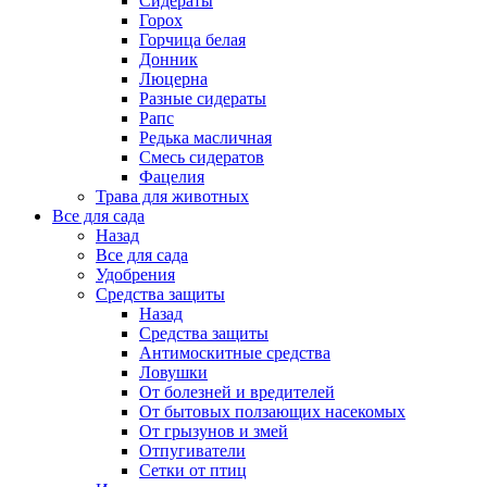
Сидераты
Горох
Горчица белая
Донник
Люцерна
Разные сидераты
Рапс
Редька масличная
Смесь сидератов
Фацелия
Трава для животных
Все для сада
Назад
Все для сада
Удобрения
Средства защиты
Назад
Средства защиты
Антимоскитные средства
Ловушки
От болезней и вредителей
От бытовых ползающих насекомых
От грызунов и змей
Отпугиватели
Сетки от птиц