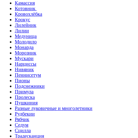
Камассия
Котовник
Кровохлёбка
Крокус
Лилейник
Лилии
Медуница
Молодило
Монарда
Морозник
Мускари
Нарциссы
Нивяник
Пеннисетум
Пионы
Подснежники
Примула
Пролеска
Пушкиния
Разные луковичные и многолетники
Рудбекии
Рябчик
Седум
Сцилла
Традесканция