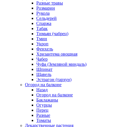
Разные травы
Розмарин
Рукола
Сельдерей
Спаржа
Табак
Тимьян (чабрец)
Тмин
Укроп
Фенхель
Хризантема овощная
Чабер
Чуфа (Земляной миндаль)
Шпинат
Щавель
Эстрагон (тархун)
Огород на балконе
Назад
Огород на балконе
Баклажаны
Огурцы
Перец
Разные
Томаты
Лекарственные растения