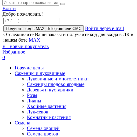
Войти
Добро пожаловать!
Войти через e-mail
Получить код в MAX, Telegram или СМС
Отслеживайте Ваши заказы и получайте код для входа в ЛК в
нашем боте
MAX
Я - новый покупатель
Избранное
0
Горячие цены
Саженцы и луковичные
Луковичные и многолетники
Саженцы плодово-ягодные
Деревья и кустарники
Розы
Лианы
Хвойные растения
Лук-севок
Комнатные растения
Семена
Семена овощей
Семена цветов