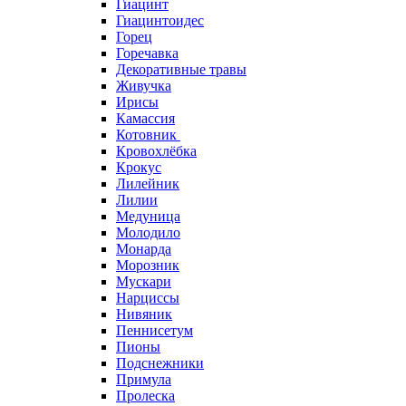
Гиацинт
Гиацинтоидес
Горец
Горечавка
Декоративные травы
Живучка
Ирисы
Камассия
Котовник
Кровохлёбка
Крокус
Лилейник
Лилии
Медуница
Молодило
Монарда
Морозник
Мускари
Нарциссы
Нивяник
Пеннисетум
Пионы
Подснежники
Примула
Пролеска