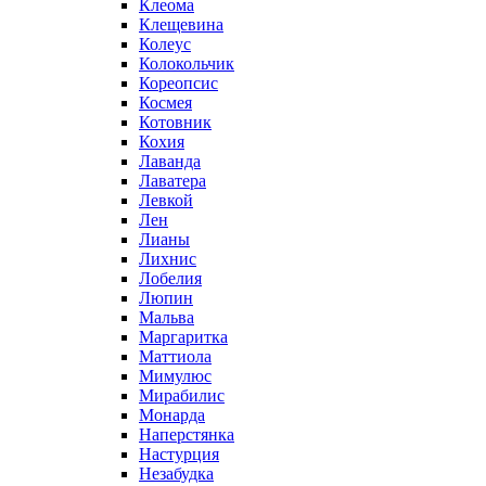
Клеома
Клещевина
Колеус
Колокольчик
Кореопсис
Космея
Котовник
Кохия
Лаванда
Лаватера
Левкой
Лен
Лианы
Лихнис
Лобелия
Люпин
Мальва
Маргаритка
Маттиола
Мимулюс
Мирабилис
Монарда
Наперстянка
Настурция
Незабудка