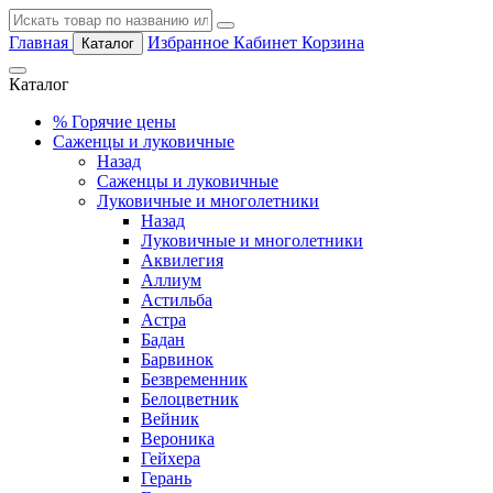
Главная
Избранное
Кабинет
Корзина
Каталог
Каталог
%
Горячие цены
Саженцы и луковичные
Назад
Саженцы и луковичные
Луковичные и многолетники
Назад
Луковичные и многолетники
Аквилегия
Аллиум
Астильба
Астра
Бадан
Барвинок
Безвременник
Белоцветник
Вейник
Вероника
Гейхера
Герань