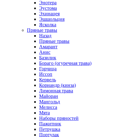
Энотера
Эустома
Эхинацея
Эшшольция
Ясколка
Пряные травы
Назад
Пряные травы
Амарант
Анис
Базилик
Бораго (огуречная трава)
Горчица
Иссоп
Кервель
Кориандр (кинза)
Лимонная трава
Майоран
Мангольд
Мелисса
Мята
Наборы пряностей
Пажитник
Петрушка
Портулак