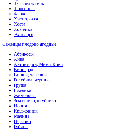
Тысячелистник
Тюльпаны
Флокс
Хионодокса
Хоста
Хохлатка
Эхинацея
Саженцы плодово-ягодные
Абрикосы
Айва
Актинидии, Мини-Киви
Виноград
Вишня, черешня
Голубика, черника
Груша
Ежевика
Жимолость
Земляника, клубника
Йошта
Крыжовник
Малина
Персики
Рябина