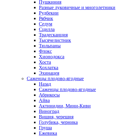
Пушкиния
Разные луковичные и многолетники
Рудбекии
Рябчик
Седум
Сцилла
Традесканция
Тысячелистник
Тюльпаны
Флокс
Хионодокса
Хоста
Хохлатка
Эхинацея
Саженцы плодово-ягодные
Назад
Саженцы плодово-ягодные
Абрикосы
Айва
Актинидии, Мини-Киви
Виноград
Вишня, черешня
Голубика, черника
Груша
Ежевика