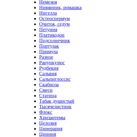
Немезия
Нивянник, ромашка
Нигелла
Остеоспермум
Очиток, седум
Петуния
Платикодон
Подсолнечник
Портулак
Примула
Разное
Ранункулюс
Рудбекия
Сальвия
Сальпиглоссис
Скабиоза
Смеси
Статица
Табак душистый
Тысячелистник
Флокс
Хризантемы
Целозия
Цинерария
Цинния