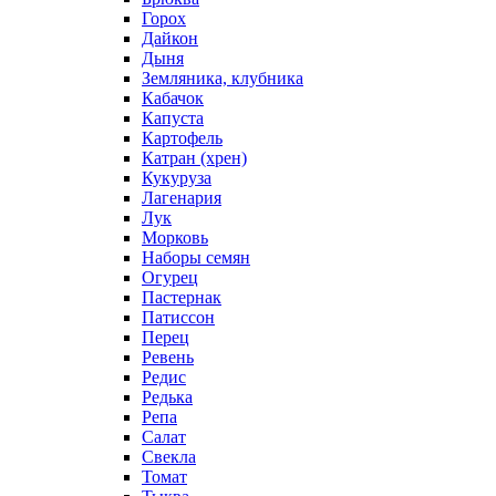
Горох
Дайкон
Дыня
Земляника, клубника
Кабачок
Капуста
Картофель
Катран (хрен)
Кукуруза
Лагенария
Лук
Морковь
Наборы семян
Огурец
Пастернак
Патиссон
Перец
Ревень
Редис
Редька
Репа
Салат
Свекла
Томат