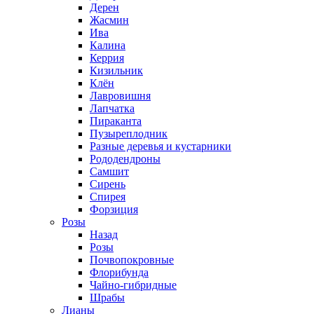
Дерен
Жасмин
Ива
Калина
Керрия
Кизильник
Клён
Лавровишня
Лапчатка
Пираканта
Пузыреплодник
Разные деревья и кустарники
Рододендроны
Самшит
Сирень
Спирея
Форзиция
Розы
Назад
Розы
Почвопокровные
Флорибунда
Чайно-гибридные
Шрабы
Лианы