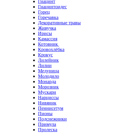
Гиацинт
Гиацинтоидес
Горец
Горечавка
Декоративные травы
Живучка
Ирисы
Камассия
Котовник
Кровохлёбка
Крокус
Лилейник
Лилии
Медуница
Молодило
Монарда
Морозник
Мускари
Нарциссы
Нивяник
Пеннисетум
Пионы
Подснежники
Примула
Пролеска