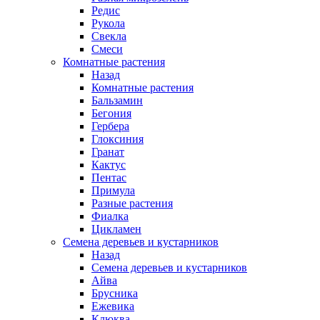
Редис
Рукола
Свекла
Смеси
Комнатные растения
Назад
Комнатные растения
Бальзамин
Бегония
Гербера
Глоксиния
Гранат
Кактус
Пентас
Примула
Разные растения
Фиалка
Цикламен
Семена деревьев и кустарников
Назад
Семена деревьев и кустарников
Айва
Брусника
Ежевика
Клюква