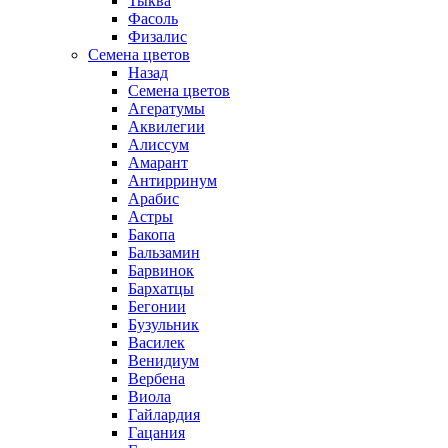
Тыква
Фасоль
Физалис
Семена цветов
Назад
Семена цветов
Агератумы
Аквилегии
Алиссум
Амарант
Антирринум
Арабис
Астры
Бакопа
Бальзамин
Барвинок
Бархатцы
Бегонии
Бузульник
Василек
Венидиум
Вербена
Виола
Гайлардия
Гацания