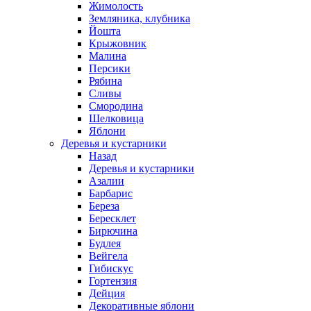
Жимолость
Земляника, клубника
Йошта
Крыжовник
Малина
Персики
Рябина
Сливы
Смородина
Шелковица
Яблони
Деревья и кустарники
Назад
Деревья и кустарники
Азалии
Барбарис
Береза
Бересклет
Бирючина
Будлея
Вейгела
Гибискус
Гортензия
Дейция
Декоративные яблони