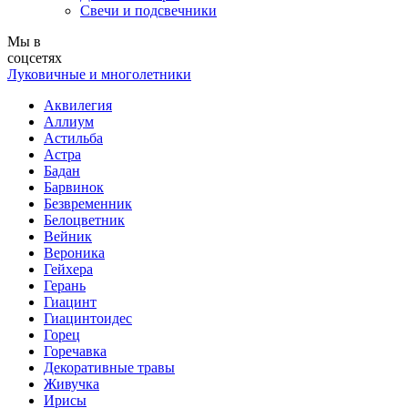
Свечи и подсвечники
Мы в
соцсетях
Луковичные и многолетники
Аквилегия
Аллиум
Астильба
Астра
Бадан
Барвинок
Безвременник
Белоцветник
Вейник
Вероника
Гейхера
Герань
Гиацинт
Гиацинтоидес
Горец
Горечавка
Декоративные травы
Живучка
Ирисы