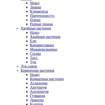
Назад
Лианы
Клематисы
Партеноциссус
Плющ
Разные лианы
Хвойные растения
Назад
Хвойные растения
Ели
Кипарисовики
Можжевельники
Сосны
Тисс
Туи
Лук-севок
Комнатные растения
Назад
Комнатные растения
Аглаонема
Антуриум
Асплениум
Гузмания
Драцена
Калатея