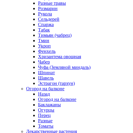
Разные травы
Розмарин
Рукола
Сельдерей
Спаржа
Табак
Тимьян (чабрец)
Тмин
Укроп
Фенхель
Хризантема овощная
Чабер
Чуфа (Земляной миндаль)
Шпинат
Щавель
Эстрагон (тархун)
Огород на балконе
Назад
Огород на балконе
Баклажаны
Огурцы
Перец
Разные
Томаты
Лекарственные растения