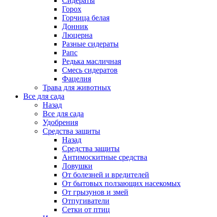
Сидераты
Горох
Горчица белая
Донник
Люцерна
Разные сидераты
Рапс
Редька масличная
Смесь сидератов
Фацелия
Трава для животных
Все для сада
Назад
Все для сада
Удобрения
Средства защиты
Назад
Средства защиты
Антимоскитные средства
Ловушки
От болезней и вредителей
От бытовых ползающих насекомых
От грызунов и змей
Отпугиватели
Сетки от птиц