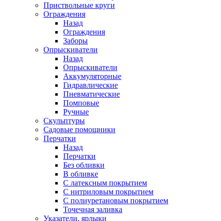
Приствольные круги
Ограждения
Назад
Ограждения
Заборы
Опрыскиватели
Назад
Опрыскиватели
Аккумуляторные
Гидравлические
Пневматические
Помповые
Ручные
Скульптуры
Садовые помощники
Перчатки
Назад
Перчатки
Без обливки
В обливке
С латексным покрытием
С нитриловым покрытием
С полиуретановым покрытием
Точечная заливка
Указатели, ярлыки