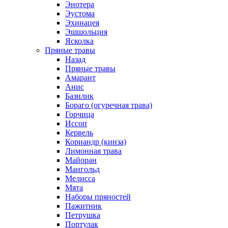
Энотера
Эустома
Эхинацея
Эшшольция
Ясколка
Пряные травы
Назад
Пряные травы
Амарант
Анис
Базилик
Бораго (огуречная трава)
Горчица
Иссоп
Кервель
Кориандр (кинза)
Лимонная трава
Майоран
Мангольд
Мелисса
Мята
Наборы пряностей
Пажитник
Петрушка
Портулак