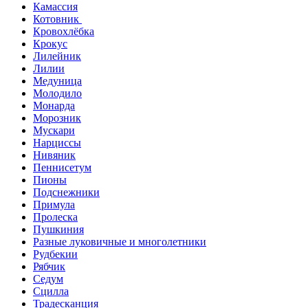
Камассия
Котовник
Кровохлёбка
Крокус
Лилейник
Лилии
Медуница
Молодило
Монарда
Морозник
Мускари
Нарциссы
Нивяник
Пеннисетум
Пионы
Подснежники
Примула
Пролеска
Пушкиния
Разные луковичные и многолетники
Рудбекии
Рябчик
Седум
Сцилла
Традесканция