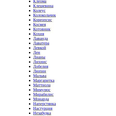
Клеома
Клещевина
Колеус
Колокольчик
Кореопсис
Космея
Котовник
Кохия
Лаванда
Лаватера
Левкой
Лен
Лианы
Лихнис
Лобелия
Люпин
Мальва
Маргаритка
Маттиола
Мимулюс
Мирабилис
Монарда
Наперстянка
Настурция
Незабудка