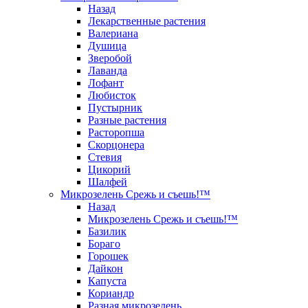
Назад
Лекарственные растения
Валериана
Душица
Зверобой
Лаванда
Лофант
Любисток
Пустырник
Разные растения
Расторопша
Скорцонера
Стевия
Цикорий
Шалфей
Микрозелень Срежь и съешь!™
Назад
Микрозелень Срежь и съешь!™
Базилик
Бораго
Горошек
Дайкон
Капуста
Кориандр
Разная микрозелень