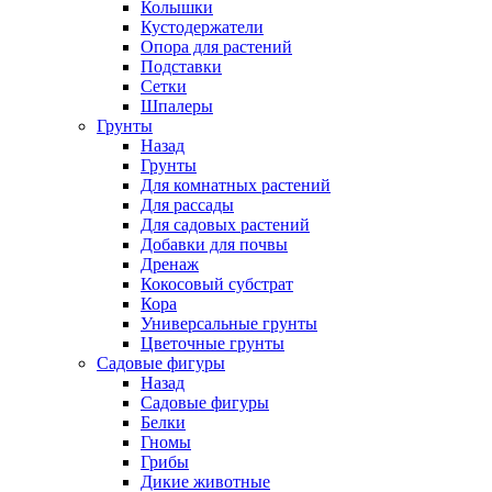
Колышки
Кустодержатели
Опора для растений
Подставки
Сетки
Шпалеры
Грунты
Назад
Грунты
Для комнатных растений
Для рассады
Для садовых растений
Добавки для почвы
Дренаж
Кокосовый субстрат
Кора
Универсальные грунты
Цветочные грунты
Садовые фигуры
Назад
Садовые фигуры
Белки
Гномы
Грибы
Дикие животные