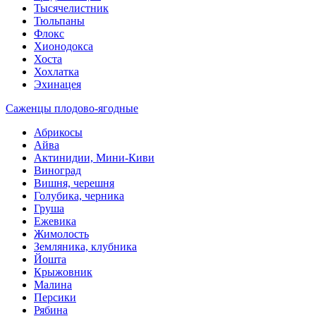
Тысячелистник
Тюльпаны
Флокс
Хионодокса
Хоста
Хохлатка
Эхинацея
Саженцы плодово-ягодные
Абрикосы
Айва
Актинидии, Мини-Киви
Виноград
Вишня, черешня
Голубика, черника
Груша
Ежевика
Жимолость
Земляника, клубника
Йошта
Крыжовник
Малина
Персики
Рябина