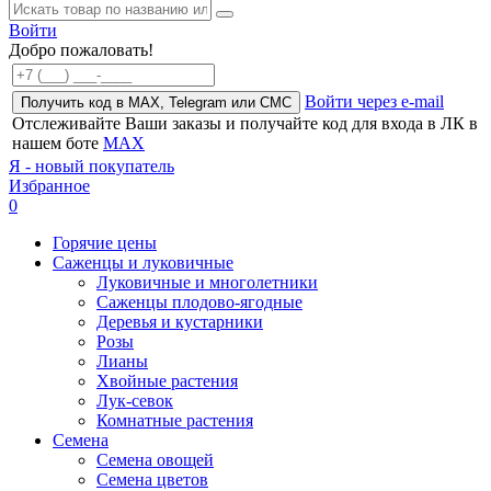
Войти
Добро пожаловать!
Войти через e-mail
Получить код в MAX, Telegram или СМС
Отслеживайте Ваши заказы и получайте код для входа в ЛК в
нашем боте
MAX
Я - новый покупатель
Избранное
0
Горячие цены
Саженцы и луковичные
Луковичные и многолетники
Саженцы плодово-ягодные
Деревья и кустарники
Розы
Лианы
Хвойные растения
Лук-севок
Комнатные растения
Семена
Семена овощей
Семена цветов