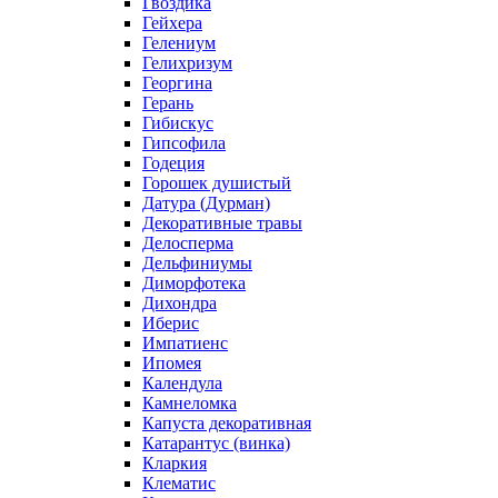
Гвоздика
Гейхера
Гелениум
Гелихризум
Георгина
Герань
Гибискус
Гипсофила
Годеция
Горошек душистый
Датура (Дурман)
Декоративные травы
Делосперма
Дельфиниумы
Диморфотека
Дихондра
Иберис
Импатиенс
Ипомея
Календула
Камнеломка
Капуста декоративная
Катарантус (винка)
Кларкия
Клематис