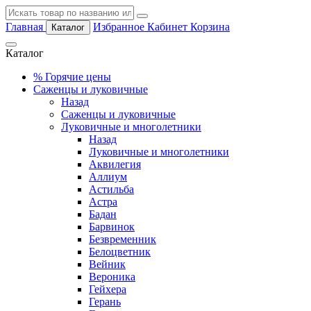
Главная
Избранное
Кабинет
Корзина
Каталог
Каталог
%
Горячие цены
Саженцы и луковичные
Назад
Саженцы и луковичные
Луковичные и многолетники
Назад
Луковичные и многолетники
Аквилегия
Аллиум
Астильба
Астра
Бадан
Барвинок
Безвременник
Белоцветник
Вейник
Вероника
Гейхера
Герань