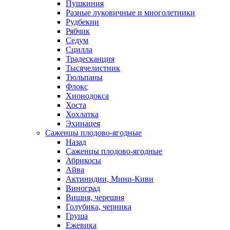
Пушкиния
Разные луковичные и многолетники
Рудбекии
Рябчик
Седум
Сцилла
Традесканция
Тысячелистник
Тюльпаны
Флокс
Хионодокса
Хоста
Хохлатка
Эхинацея
Саженцы плодово-ягодные
Назад
Саженцы плодово-ягодные
Абрикосы
Айва
Актинидии, Мини-Киви
Виноград
Вишня, черешня
Голубика, черника
Груша
Ежевика