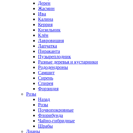
Дерен
Жасмин
Ива
Калина
Керрия
Кизильник
Клён
Лавровишня
Лапчатка
Пираканта
Пузыреплодник
Разные деревья и кустарники
Рододендроны
Самшит
Сирень
Спирея
Форзиция
Розы
Назад
Розы
Почвопокровные
Флорибунда
Чайно-гибридные
Шрабы
Лианы