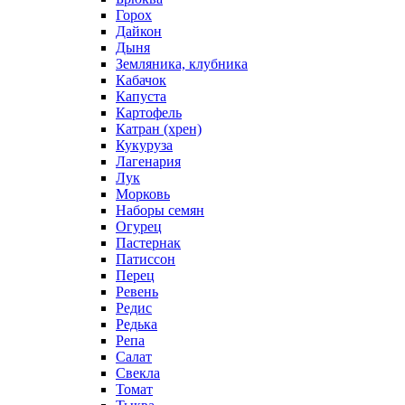
Горох
Дайкон
Дыня
Земляника, клубника
Кабачок
Капуста
Картофель
Катран (хрен)
Кукуруза
Лагенария
Лук
Морковь
Наборы семян
Огурец
Пастернак
Патиссон
Перец
Ревень
Редис
Редька
Репа
Салат
Свекла
Томат