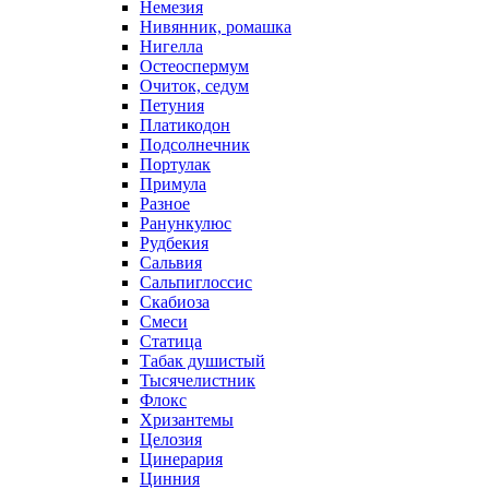
Немезия
Нивянник, ромашка
Нигелла
Остеоспермум
Очиток, седум
Петуния
Платикодон
Подсолнечник
Портулак
Примула
Разное
Ранункулюс
Рудбекия
Сальвия
Сальпиглоссис
Скабиоза
Смеси
Статица
Табак душистый
Тысячелистник
Флокс
Хризантемы
Целозия
Цинерария
Цинния