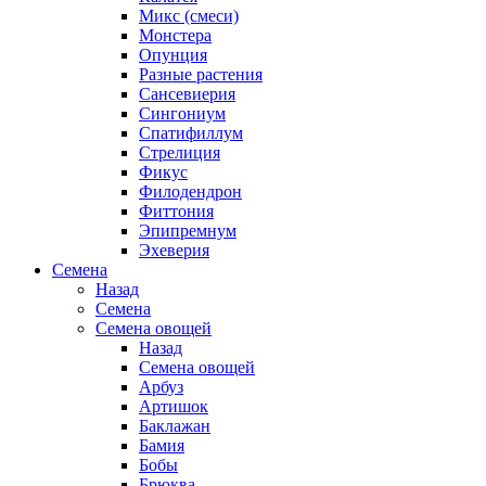
Микс (смеси)
Монстера
Опунция
Разные растения
Сансевиерия
Сингониум
Спатифиллум
Стрелиция
Фикус
Филодендрон
Фиттония
Эпипремнум
Эхеверия
Семена
Назад
Семена
Семена овощей
Назад
Семена овощей
Арбуз
Артишок
Баклажан
Бамия
Бобы
Брюква