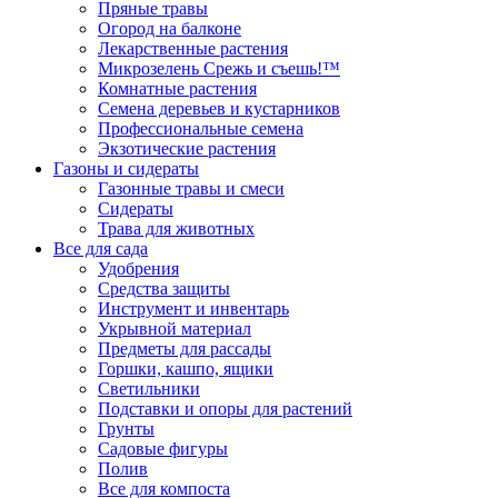
Пряные травы
Огород на балконе
Лекарственные растения
Микрозелень Срежь и съешь!™
Комнатные растения
Семена деревьев и кустарников
Профессиональные семена
Экзотические растения
Газоны и сидераты
Газонные травы и смеси
Сидераты
Трава для животных
Все для сада
Удобрения
Средства защиты
Инструмент и инвентарь
Укрывной материал
Предметы для рассады
Горшки, кашпо, ящики
Светильники
Подставки и опоры для растений
Грунты
Садовые фигуры
Полив
Все для компоста