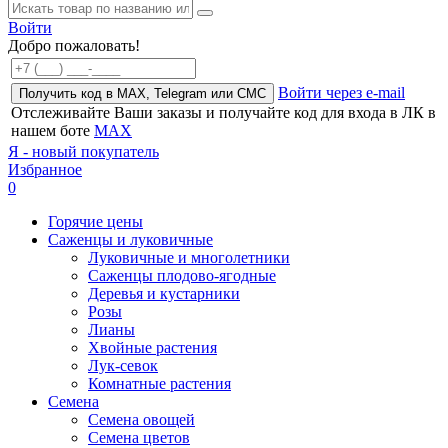
Войти
Добро пожаловать!
Войти через e-mail
Получить код в MAX, Telegram или СМС
Отслеживайте Ваши заказы и получайте код для входа в ЛК в
нашем боте
MAX
Я - новый покупатель
Избранное
0
Горячие цены
Саженцы и луковичные
Луковичные и многолетники
Саженцы плодово-ягодные
Деревья и кустарники
Розы
Лианы
Хвойные растения
Лук-севок
Комнатные растения
Семена
Семена овощей
Семена цветов