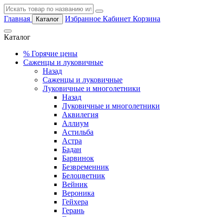
Главная
Избранное
Кабинет
Корзина
Каталог
Каталог
%
Горячие цены
Саженцы и луковичные
Назад
Саженцы и луковичные
Луковичные и многолетники
Назад
Луковичные и многолетники
Аквилегия
Аллиум
Астильба
Астра
Бадан
Барвинок
Безвременник
Белоцветник
Вейник
Вероника
Гейхера
Герань