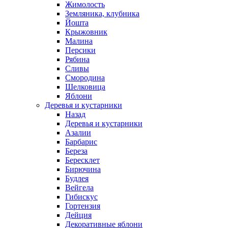
Жимолость
Земляника, клубника
Йошта
Крыжовник
Малина
Персики
Рябина
Сливы
Смородина
Шелковица
Яблони
Деревья и кустарники
Назад
Деревья и кустарники
Азалии
Барбарис
Береза
Бересклет
Бирючина
Будлея
Вейгела
Гибискус
Гортензия
Дейция
Декоративные яблони