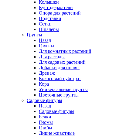
Колышки
Кустодержатели
Опора для растений
Подставки
Сетки
Шпалеры
Грунты
Назад
Грунты
Для комнатных растений
Для рассады
Для садовых растений
Добавки для почвы
Дренаж
Кокосовый субстрат
Кора
Универсальные грунты
Цветочные грунты
Садовые фигуры
Назад
Садовые фигуры
Белки
Гномы
Грибы
Дикие животные