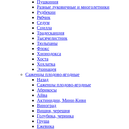
Пушкиния
Разные луковичные и многолетники
Рудбекии
Рябчик
Седум
Сцилла
Традесканция
Тысячелистник
Тюльпаны
Флокс
Хионодокса
Хоста
Хохлатка
Эхинацея
Саженцы плодово-ягодные
Назад
Саженцы плодово-ягодные
Абрикосы
Айва
Актинидии, Мини-Киви
Виноград
Вишня, черешня
Голубика, черника
Груша
Ежевика