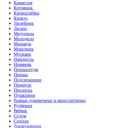
Камассия
Котовник
Кровохлёбка
Крокус
Лилейник
Лилии
Медуница
Молодило
Монарда
Морозник
Мускари
Нарциссы
Нивяник
Пеннисетум
Пионы
Подснежники
Примула
Пролеска
Пушкиния
Разные луковичные и многолетники
Рудбекии
Рябчик
Седум
Сцилла
Традесканция