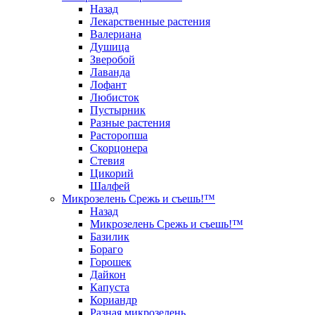
Назад
Лекарственные растения
Валериана
Душица
Зверобой
Лаванда
Лофант
Любисток
Пустырник
Разные растения
Расторопша
Скорцонера
Стевия
Цикорий
Шалфей
Микрозелень Срежь и съешь!™
Назад
Микрозелень Срежь и съешь!™
Базилик
Бораго
Горошек
Дайкон
Капуста
Кориандр
Разная микрозелень