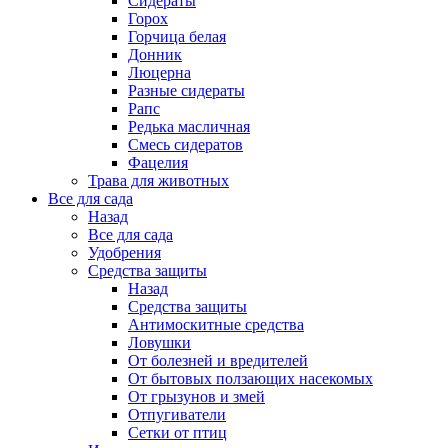
Сидераты
Горох
Горчица белая
Донник
Люцерна
Разные сидераты
Рапс
Редька масличная
Смесь сидератов
Фацелия
Трава для животных
Все для сада
Назад
Все для сада
Удобрения
Средства защиты
Назад
Средства защиты
Антимоскитные средства
Ловушки
От болезней и вредителей
От бытовых ползающих насекомых
От грызунов и змей
Отпугиватели
Сетки от птиц