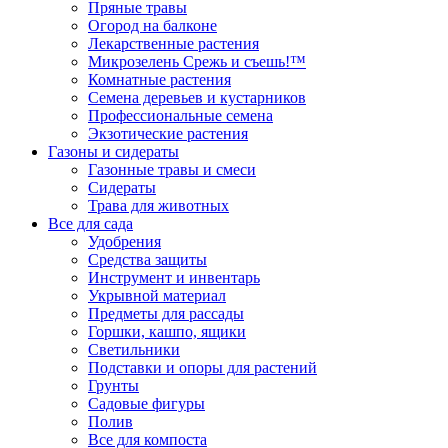
Пряные травы
Огород на балконе
Лекарственные растения
Микрозелень Срежь и съешь!™
Комнатные растения
Семена деревьев и кустарников
Профессиональные семена
Экзотические растения
Газоны и сидераты
Газонные травы и смеси
Сидераты
Трава для животных
Все для сада
Удобрения
Средства защиты
Инструмент и инвентарь
Укрывной материал
Предметы для рассады
Горшки, кашпо, ящики
Светильники
Подставки и опоры для растений
Грунты
Садовые фигуры
Полив
Все для компоста