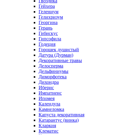
Гвоздика
Гейхера
Гелениум
Гелихризум
Георгина
Герань
Гибискус
Гипсофила
Годеция
Горошек душистый
Датура (Дурман)
Декоративные травы
Делосперма
Дельфиниумы
Диморфотека
Дихондра
Иберис
Импатиенс
Ипомея
Календула
Камнеломка
Капуста декоративная
Катарантус (винка)
Кларкия
Клематис