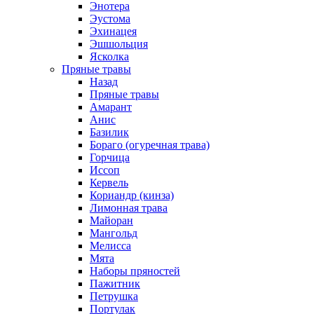
Энотера
Эустома
Эхинацея
Эшшольция
Ясколка
Пряные травы
Назад
Пряные травы
Амарант
Анис
Базилик
Бораго (огуречная трава)
Горчица
Иссоп
Кервель
Кориандр (кинза)
Лимонная трава
Майоран
Мангольд
Мелисса
Мята
Наборы пряностей
Пажитник
Петрушка
Портулак