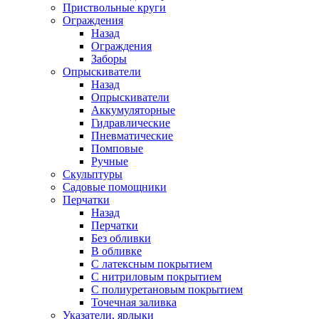
Приствольные круги
Ограждения
Назад
Ограждения
Заборы
Опрыскиватели
Назад
Опрыскиватели
Аккумуляторные
Гидравлические
Пневматические
Помповые
Ручные
Скульптуры
Садовые помощники
Перчатки
Назад
Перчатки
Без обливки
В обливке
С латексным покрытием
С нитриловым покрытием
С полиуретановым покрытием
Точечная заливка
Указатели, ярлыки