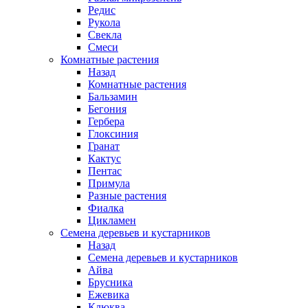
Редис
Рукола
Свекла
Смеси
Комнатные растения
Назад
Комнатные растения
Бальзамин
Бегония
Гербера
Глоксиния
Гранат
Кактус
Пентас
Примула
Разные растения
Фиалка
Цикламен
Семена деревьев и кустарников
Назад
Семена деревьев и кустарников
Айва
Брусника
Ежевика
Клюква