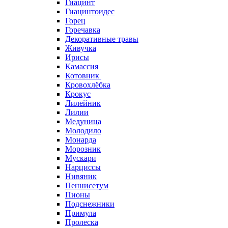
Гиацинт
Гиацинтоидес
Горец
Горечавка
Декоративные травы
Живучка
Ирисы
Камассия
Котовник
Кровохлёбка
Крокус
Лилейник
Лилии
Медуница
Молодило
Монарда
Морозник
Мускари
Нарциссы
Нивяник
Пеннисетум
Пионы
Подснежники
Примула
Пролеска