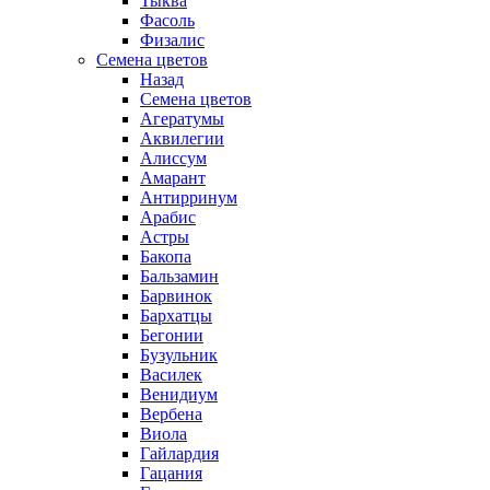
Тыква
Фасоль
Физалис
Семена цветов
Назад
Семена цветов
Агератумы
Аквилегии
Алиссум
Амарант
Антирринум
Арабис
Астры
Бакопа
Бальзамин
Барвинок
Бархатцы
Бегонии
Бузульник
Василек
Венидиум
Вербена
Виола
Гайлардия
Гацания