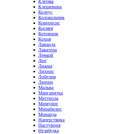
Клеома
Клещевина
Колеус
Колокольчик
Кореопсис
Космея
Котовник
Кохия
Лаванда
Лаватера
Левкой
Лен
Лианы
Лихнис
Лобелия
Люпин
Мальва
Маргаритка
Маттиола
Мимулюс
Мирабилис
Монарда
Наперстянка
Настурция
Незабудка