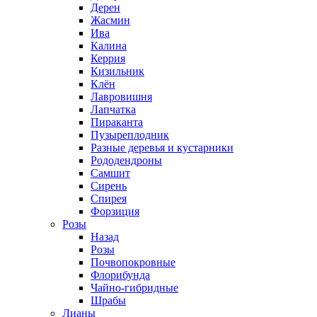
Дерен
Жасмин
Ива
Калина
Керрия
Кизильник
Клён
Лавровишня
Лапчатка
Пираканта
Пузыреплодник
Разные деревья и кустарники
Рододендроны
Самшит
Сирень
Спирея
Форзиция
Розы
Назад
Розы
Почвопокровные
Флорибунда
Чайно-гибридные
Шрабы
Лианы