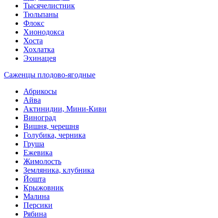
Тысячелистник
Тюльпаны
Флокс
Хионодокса
Хоста
Хохлатка
Эхинацея
Саженцы плодово-ягодные
Абрикосы
Айва
Актинидии, Мини-Киви
Виноград
Вишня, черешня
Голубика, черника
Груша
Ежевика
Жимолость
Земляника, клубника
Йошта
Крыжовник
Малина
Персики
Рябина