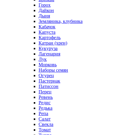
Горох
Дайкон
Дыня
Земляника, клубника
Кабачок
Капуста
Картофель
Катран (хрен)
Кукуруза
Лагенария
Лук
Морковь
Наборы семян
Огурец
Пастернак
Патиссон
Перец
Ревень
Редис
Редька
Репа
Салат
Свекла
Томат