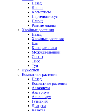
Назад
Лианы
Клематисы
Партеноциссус
Плющ
Разные лианы
Хвойные растения
Назад
Хвойные растения
Ели
Кипарисовики
Можжевельники
Сосны
Тисс
Туи
Лук-севок
Комнатные растения
Назад
Комнатные растения
Аглаонема
Антуриум
Асплениум
Гузмания
Драцена
Калатея