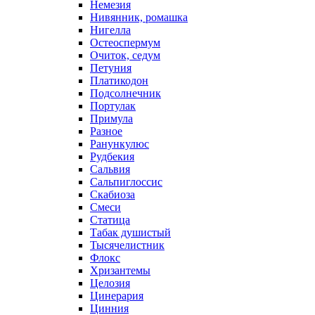
Немезия
Нивянник, ромашка
Нигелла
Остеоспермум
Очиток, седум
Петуния
Платикодон
Подсолнечник
Портулак
Примула
Разное
Ранункулюс
Рудбекия
Сальвия
Сальпиглоссис
Скабиоза
Смеси
Статица
Табак душистый
Тысячелистник
Флокс
Хризантемы
Целозия
Цинерария
Цинния