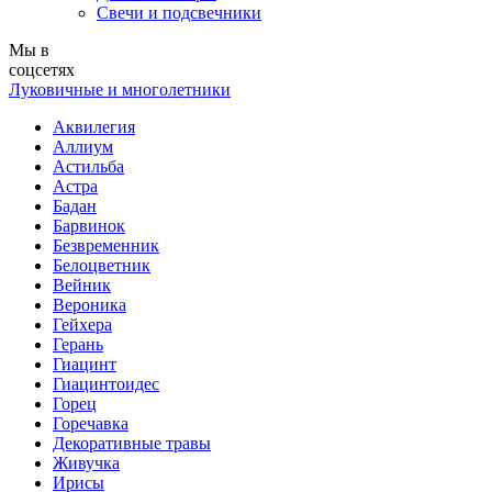
Свечи и подсвечники
Мы в
соцсетях
Луковичные и многолетники
Аквилегия
Аллиум
Астильба
Астра
Бадан
Барвинок
Безвременник
Белоцветник
Вейник
Вероника
Гейхера
Герань
Гиацинт
Гиацинтоидес
Горец
Горечавка
Декоративные травы
Живучка
Ирисы