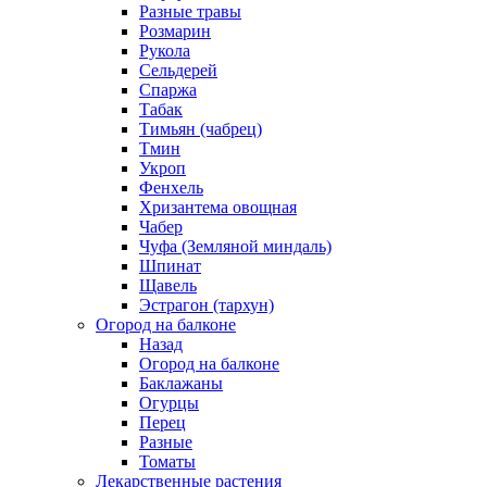
Разные травы
Розмарин
Рукола
Сельдерей
Спаржа
Табак
Тимьян (чабрец)
Тмин
Укроп
Фенхель
Хризантема овощная
Чабер
Чуфа (Земляной миндаль)
Шпинат
Щавель
Эстрагон (тархун)
Огород на балконе
Назад
Огород на балконе
Баклажаны
Огурцы
Перец
Разные
Томаты
Лекарственные растения