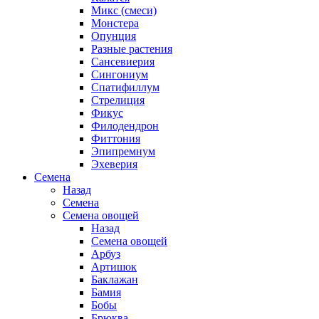
Микс (смеси)
Монстера
Опунция
Разные растения
Сансевиерия
Сингониум
Спатифиллум
Стрелиция
Фикус
Филодендрон
Фиттония
Эпипремнум
Эхеверия
Семена
Назад
Семена
Семена овощей
Назад
Семена овощей
Арбуз
Артишок
Баклажан
Бамия
Бобы
Брюква