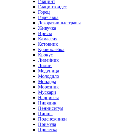
Гиацинт
Гиацинтоидес
Горец
Горечавка
Декоративные травы
Живучка
Ирисы
Камассия
Котовник
Кровохлёбка
Крокус
Лилейник
Лилии
Медуница
Молодило
Монарда
Морозник
Мускари
Нарциссы
Нивяник
Пеннисетум
Пионы
Подснежники
Примула
Пролеска