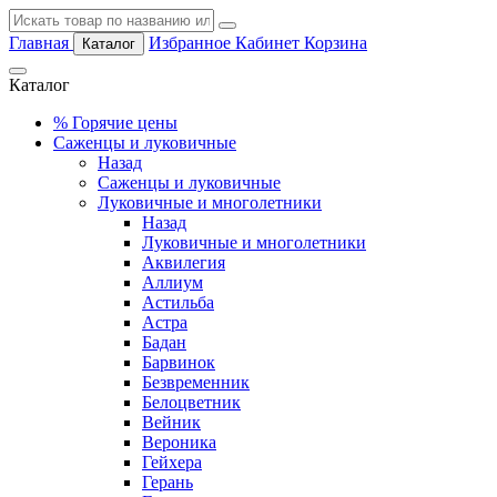
Главная
Избранное
Кабинет
Корзина
Каталог
Каталог
%
Горячие цены
Саженцы и луковичные
Назад
Саженцы и луковичные
Луковичные и многолетники
Назад
Луковичные и многолетники
Аквилегия
Аллиум
Астильба
Астра
Бадан
Барвинок
Безвременник
Белоцветник
Вейник
Вероника
Гейхера
Герань