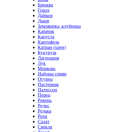
Брюква
Горох
Дайкон
Дыня
Земляника, клубника
Кабачок
Капуста
Картофель
Катран (хрен)
Кукуруза
Лагенария
Лук
Морковь
Наборы семян
Огурец
Пастернак
Патиссон
Перец
Ревень
Редис
Редька
Репа
Салат
Свекла