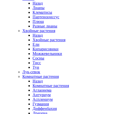
Назад
Лианы
Клематисы
Партеноциссус
Плющ
Разные лианы
Хвойные растения
Назад
Хвойные растения
Ели
Кипарисовики
Можжевельники
Сосны
Тисс
Туи
Лук-севок
Комнатные растения
Назад
Комнатные растения
Аглаонема
Антуриум
Асплениум
Гузмания
Диффенбахия
Драцена