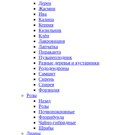
Дерен
Жасмин
Ива
Калина
Керрия
Кизильник
Клён
Лавровишня
Лапчатка
Пираканта
Пузыреплодник
Разные деревья и кустарники
Рододендроны
Самшит
Сирень
Спирея
Форзиция
Розы
Назад
Розы
Почвопокровные
Флорибунда
Чайно-гибридные
Шрабы
Лианы