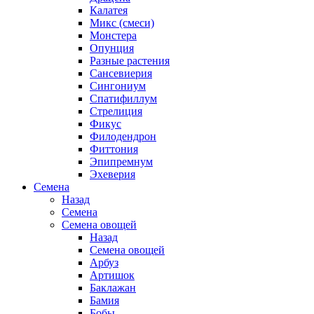
Калатея
Микс (смеси)
Монстера
Опунция
Разные растения
Сансевиерия
Сингониум
Спатифиллум
Стрелиция
Фикус
Филодендрон
Фиттония
Эпипремнум
Эхеверия
Семена
Назад
Семена
Семена овощей
Назад
Семена овощей
Арбуз
Артишок
Баклажан
Бамия
Бобы