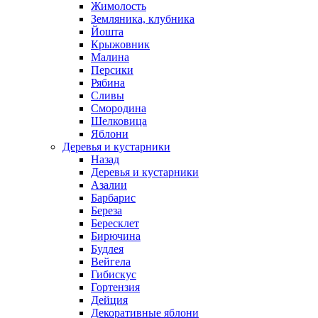
Жимолость
Земляника, клубника
Йошта
Крыжовник
Малина
Персики
Рябина
Сливы
Смородина
Шелковица
Яблони
Деревья и кустарники
Назад
Деревья и кустарники
Азалии
Барбарис
Береза
Бересклет
Бирючина
Будлея
Вейгела
Гибискус
Гортензия
Дейция
Декоративные яблони