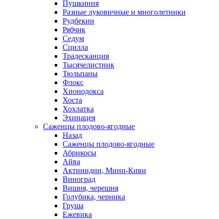
Пушкиния
Разные луковичные и многолетники
Рудбекии
Рябчик
Седум
Сцилла
Традесканция
Тысячелистник
Тюльпаны
Флокс
Хионодокса
Хоста
Хохлатка
Эхинацея
Саженцы плодово-ягодные
Назад
Саженцы плодово-ягодные
Абрикосы
Айва
Актинидии, Мини-Киви
Виноград
Вишня, черешня
Голубика, черника
Груша
Ежевика