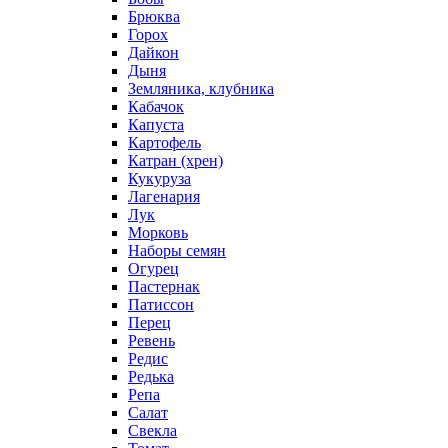
Брюква
Горох
Дайкон
Дыня
Земляника, клубника
Кабачок
Капуста
Картофель
Катран (хрен)
Кукуруза
Лагенария
Лук
Морковь
Наборы семян
Огурец
Пастернак
Патиссон
Перец
Ревень
Редис
Редька
Репа
Салат
Свекла