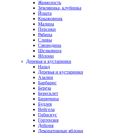
Жимолость
Земляника, клубника
Йошта
Крыжовник
Малина
Персики
Рябина
Сливы
Смородина
Шелковица
Яблони
Деревья и кустарники
Назад
Деревья и кустарники
Азалии
Барбарис
Береза
Бересклет
Бирючина
Будлея
Вейгела
Гибискус
Гортензия
Дейция
Декоративные яблони