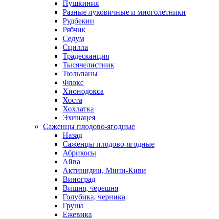
Пушкиния
Разные луковичные и многолетники
Рудбекии
Рябчик
Седум
Сцилла
Традесканция
Тысячелистник
Тюльпаны
Флокс
Хионодокса
Хоста
Хохлатка
Эхинацея
Саженцы плодово-ягодные
Назад
Саженцы плодово-ягодные
Абрикосы
Айва
Актинидии, Мини-Киви
Виноград
Вишня, черешня
Голубика, черника
Груша
Ежевика