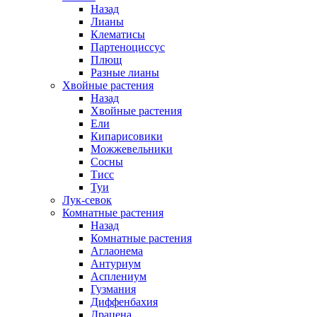
Назад
Лианы
Клематисы
Партеноциссус
Плющ
Разные лианы
Хвойные растения
Назад
Хвойные растения
Ели
Кипарисовики
Можжевельники
Сосны
Тисс
Туи
Лук-севок
Комнатные растения
Назад
Комнатные растения
Аглаонема
Антуриум
Асплениум
Гузмания
Диффенбахия
Драцена