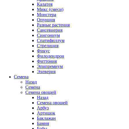
Калатея
Микс (смеси)
Монстера
Опунция
Разные растения
Сансевиерия
Сингониум
Спатифиллум
Стрелиция
Фикус
Филодендрон
Фиттония
Эпипремнум
Эхеверия
Семена
Назад
Семена
Семена овощей
Назад
Семена овощей
Арбуз
Артишок
Баклажан
Бамия
Бобы