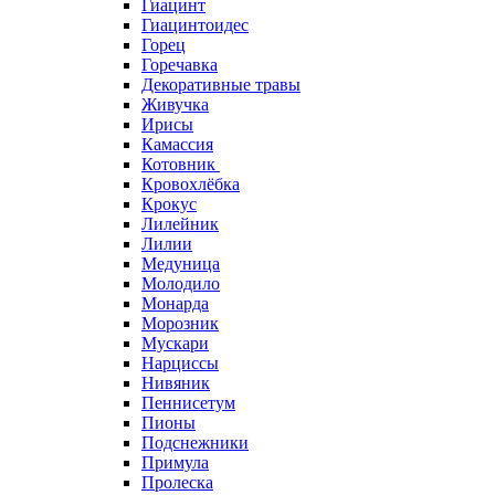
Гиацинт
Гиацинтоидес
Горец
Горечавка
Декоративные травы
Живучка
Ирисы
Камассия
Котовник
Кровохлёбка
Крокус
Лилейник
Лилии
Медуница
Молодило
Монарда
Морозник
Мускари
Нарциссы
Нивяник
Пеннисетум
Пионы
Подснежники
Примула
Пролеска