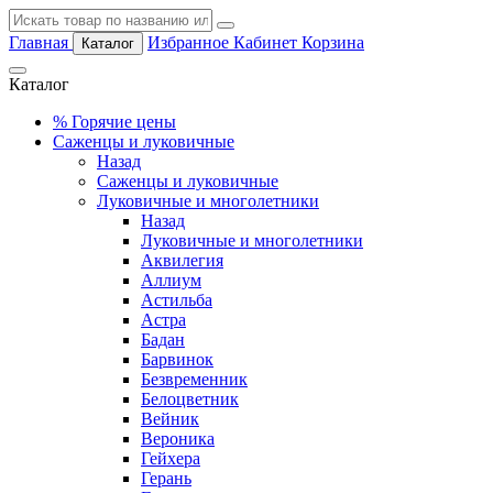
Главная
Избранное
Кабинет
Корзина
Каталог
Каталог
%
Горячие цены
Саженцы и луковичные
Назад
Саженцы и луковичные
Луковичные и многолетники
Назад
Луковичные и многолетники
Аквилегия
Аллиум
Астильба
Астра
Бадан
Барвинок
Безвременник
Белоцветник
Вейник
Вероника
Гейхера
Герань