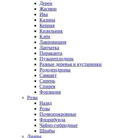
Дерен
Жасмин
Ива
Калина
Керрия
Кизильник
Клён
Лавровишня
Лапчатка
Пираканта
Пузыреплодник
Разные деревья и кустарники
Рододендроны
Самшит
Сирень
Спирея
Форзиция
Розы
Назад
Розы
Почвопокровные
Флорибунда
Чайно-гибридные
Шрабы
Лианы