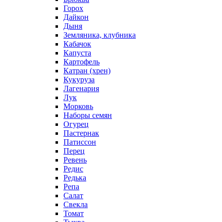
Горох
Дайкон
Дыня
Земляника, клубника
Кабачок
Капуста
Картофель
Катран (хрен)
Кукуруза
Лагенария
Лук
Морковь
Наборы семян
Огурец
Пастернак
Патиссон
Перец
Ревень
Редис
Редька
Репа
Салат
Свекла
Томат