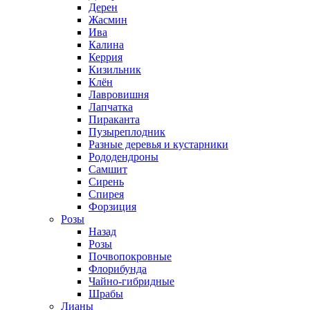
Дерен
Жасмин
Ива
Калина
Керрия
Кизильник
Клён
Лавровишня
Лапчатка
Пираканта
Пузыреплодник
Разные деревья и кустарники
Рододендроны
Самшит
Сирень
Спирея
Форзиция
Розы
Назад
Розы
Почвопокровные
Флорибунда
Чайно-гибридные
Шрабы
Лианы