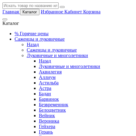
Главная
Избранное
Кабинет
Корзина
Каталог
Каталог
%
Горячие цены
Саженцы и луковичные
Назад
Саженцы и луковичные
Луковичные и многолетники
Назад
Луковичные и многолетники
Аквилегия
Аллиум
Астильба
Астра
Бадан
Барвинок
Безвременник
Белоцветник
Вейник
Вероника
Гейхера
Герань