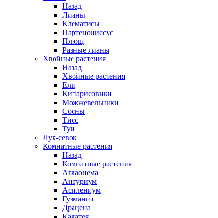
Назад
Лианы
Клематисы
Партеноциссус
Плющ
Разные лианы
Хвойные растения
Назад
Хвойные растения
Ели
Кипарисовики
Можжевельники
Сосны
Тисс
Туи
Лук-севок
Комнатные растения
Назад
Комнатные растения
Аглаонема
Антуриум
Асплениум
Гузмания
Драцена
Калатея