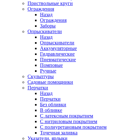
Приствольные круги
Ограждения
Назад
Ограждения
Заборы
Опрыскиватели
Назад
Опрыскиватели
Аккумуляторные
Гидравлические
Пневматические
Помповые
Ручные
Скульптуры
Садовые помощники
Перчатки
Назад
Перчатки
Без обливки
В обливке
С латексным покрытием
С нитриловым покрытием
С полиуретановым покрытием
Точечная заливка
Указатели, ярлыки