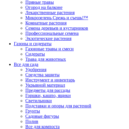
Пряные травы
Огород на балконе
Лекарственные растения
Микрозелень Срежь и съешь!™
Комнатные растения
Семена деревьев и кустарников
Профессиональные семена
Экзотические растения
Газоны и сидераты
Газонные травы и смеси
Сидераты
Трава для животных
Все для сада
Удобрения
Средства защиты
Инструмент и инвентарь
Укрывной материал
Предметы для рассады
Горшки, кашпо, ящики
Светильники
Подставки и опоры для растений
Грунты
Садовые фигуры
Полив
Все для компоста