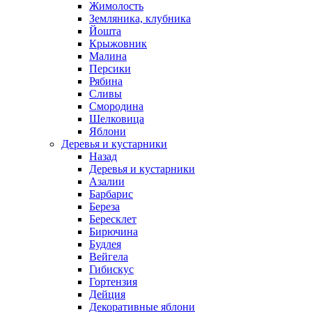
Жимолость
Земляника, клубника
Йошта
Крыжовник
Малина
Персики
Рябина
Сливы
Смородина
Шелковица
Яблони
Деревья и кустарники
Назад
Деревья и кустарники
Азалии
Барбарис
Береза
Бересклет
Бирючина
Будлея
Вейгела
Гибискус
Гортензия
Дейция
Декоративные яблони