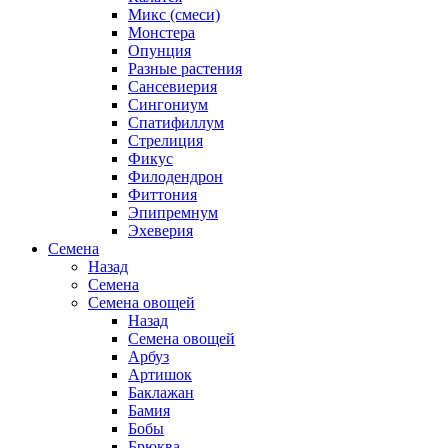
Микс (смеси)
Монстера
Опунция
Разные растения
Сансевиерия
Сингониум
Спатифиллум
Стрелиция
Фикус
Филодендрон
Фиттония
Эпипремнум
Эхеверия
Семена
Назад
Семена
Семена овощей
Назад
Семена овощей
Арбуз
Артишок
Баклажан
Бамия
Бобы
Брюква