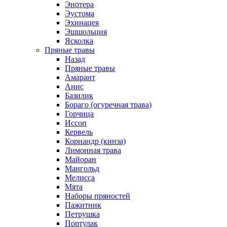
Энотера
Эустома
Эхинацея
Эшшольция
Ясколка
Пряные травы
Назад
Пряные травы
Амарант
Анис
Базилик
Бораго (огуречная трава)
Горчица
Иссоп
Кервель
Кориандр (кинза)
Лимонная трава
Майоран
Мангольд
Мелисса
Мята
Наборы пряностей
Пажитник
Петрушка
Портулак