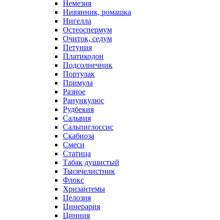
Немезия
Нивянник, ромашка
Нигелла
Остеоспермум
Очиток, седум
Петуния
Платикодон
Подсолнечник
Портулак
Примула
Разное
Ранункулюс
Рудбекия
Сальвия
Сальпиглоссис
Скабиоза
Смеси
Статица
Табак душистый
Тысячелистник
Флокс
Хризантемы
Целозия
Цинерария
Цинния