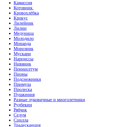
Камассия
Котовник
Кровохлёбка
Крокус
Лилейник
Лилии
Медуница
Молодило
Монарда
Морозник
Мускари
Нарциссы
Нивяник
Пеннисетум
Пионы
Подснежники
Примула
Пролеска
Пушкиния
Разные луковичные и многолетники
Рудбекии
Рябчик
Седум
Сцилла
Традесканция