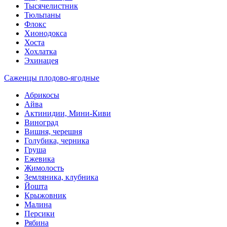
Тысячелистник
Тюльпаны
Флокс
Хионодокса
Хоста
Хохлатка
Эхинацея
Саженцы плодово-ягодные
Абрикосы
Айва
Актинидии, Мини-Киви
Виноград
Вишня, черешня
Голубика, черника
Груша
Ежевика
Жимолость
Земляника, клубника
Йошта
Крыжовник
Малина
Персики
Рябина