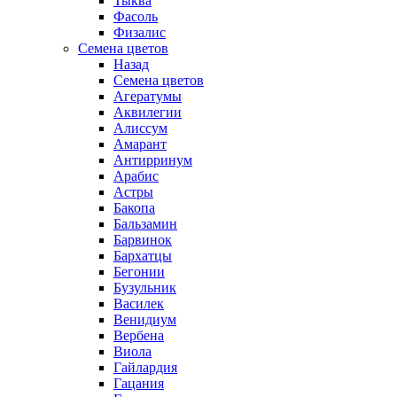
Тыква
Фасоль
Физалис
Семена цветов
Назад
Семена цветов
Агератумы
Аквилегии
Алиссум
Амарант
Антирринум
Арабис
Астры
Бакопа
Бальзамин
Барвинок
Бархатцы
Бегонии
Бузульник
Василек
Венидиум
Вербена
Виола
Гайлардия
Гацания