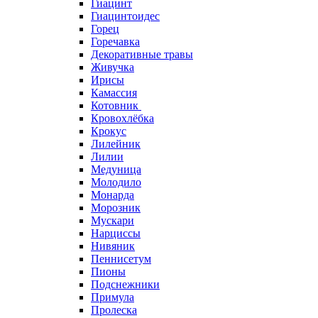
Гиацинт
Гиацинтоидес
Горец
Горечавка
Декоративные травы
Живучка
Ирисы
Камассия
Котовник
Кровохлёбка
Крокус
Лилейник
Лилии
Медуница
Молодило
Монарда
Морозник
Мускари
Нарциссы
Нивяник
Пеннисетум
Пионы
Подснежники
Примула
Пролеска