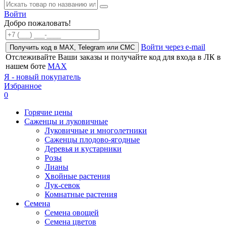
Войти
Добро пожаловать!
Войти через e-mail
Получить код в MAX, Telegram или СМС
Отслеживайте Ваши заказы и получайте код для входа в ЛК в
нашем боте
MAX
Я - новый покупатель
Избранное
0
Горячие цены
Саженцы и луковичные
Луковичные и многолетники
Саженцы плодово-ягодные
Деревья и кустарники
Розы
Лианы
Хвойные растения
Лук-севок
Комнатные растения
Семена
Семена овощей
Семена цветов