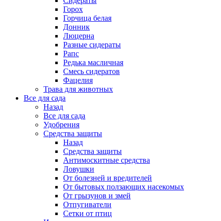
Сидераты
Горох
Горчица белая
Донник
Люцерна
Разные сидераты
Рапс
Редька масличная
Смесь сидератов
Фацелия
Трава для животных
Все для сада
Назад
Все для сада
Удобрения
Средства защиты
Назад
Средства защиты
Антимоскитные средства
Ловушки
От болезней и вредителей
От бытовых ползающих насекомых
От грызунов и змей
Отпугиватели
Сетки от птиц