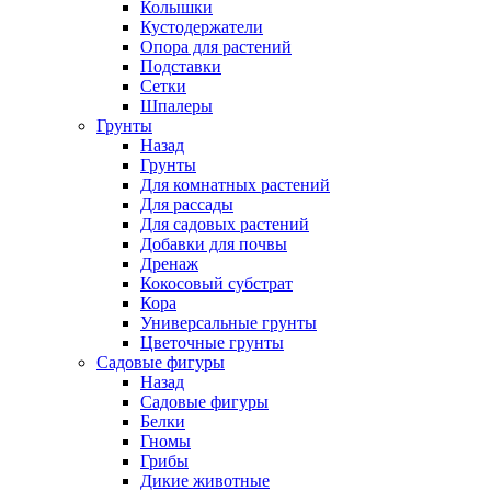
Колышки
Кустодержатели
Опора для растений
Подставки
Сетки
Шпалеры
Грунты
Назад
Грунты
Для комнатных растений
Для рассады
Для садовых растений
Добавки для почвы
Дренаж
Кокосовый субстрат
Кора
Универсальные грунты
Цветочные грунты
Садовые фигуры
Назад
Садовые фигуры
Белки
Гномы
Грибы
Дикие животные