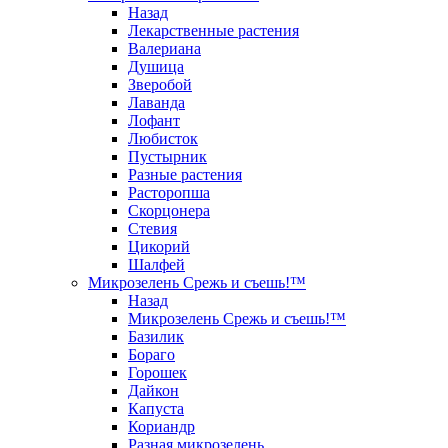
Назад
Лекарственные растения
Валериана
Душица
Зверобой
Лаванда
Лофант
Любисток
Пустырник
Разные растения
Расторопша
Скорцонера
Стевия
Цикорий
Шалфей
Микрозелень Срежь и съешь!™
Назад
Микрозелень Срежь и съешь!™
Базилик
Бораго
Горошек
Дайкон
Капуста
Кориандр
Разная микрозелень