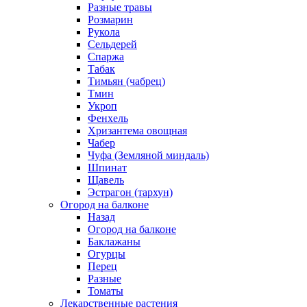
Разные травы
Розмарин
Рукола
Сельдерей
Спаржа
Табак
Тимьян (чабрец)
Тмин
Укроп
Фенхель
Хризантема овощная
Чабер
Чуфа (Земляной миндаль)
Шпинат
Щавель
Эстрагон (тархун)
Огород на балконе
Назад
Огород на балконе
Баклажаны
Огурцы
Перец
Разные
Томаты
Лекарственные растения