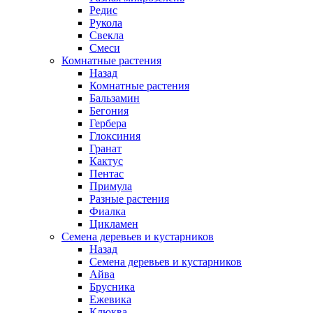
Редис
Рукола
Свекла
Смеси
Комнатные растения
Назад
Комнатные растения
Бальзамин
Бегония
Гербера
Глоксиния
Гранат
Кактус
Пентас
Примула
Разные растения
Фиалка
Цикламен
Семена деревьев и кустарников
Назад
Семена деревьев и кустарников
Айва
Брусника
Ежевика
Клюква