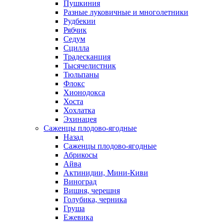
Пушкиния
Разные луковичные и многолетники
Рудбекии
Рябчик
Седум
Сцилла
Традесканция
Тысячелистник
Тюльпаны
Флокс
Хионодокса
Хоста
Хохлатка
Эхинацея
Саженцы плодово-ягодные
Назад
Саженцы плодово-ягодные
Абрикосы
Айва
Актинидии, Мини-Киви
Виноград
Вишня, черешня
Голубика, черника
Груша
Ежевика