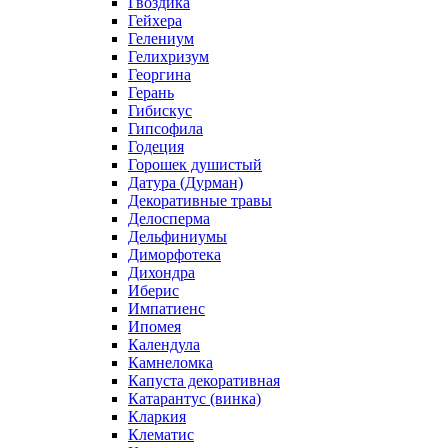
Гвоздика
Гейхера
Гелениум
Гелихризум
Георгина
Герань
Гибискус
Гипсофила
Годеция
Горошек душистый
Датура (Дурман)
Декоративные травы
Делосперма
Дельфиниумы
Диморфотека
Дихондра
Иберис
Импатиенс
Ипомея
Календула
Камнеломка
Капуста декоративная
Катарантус (винка)
Кларкия
Клематис