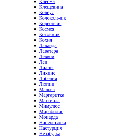
Клеома
Клещевина
Колеус
Колокольчик
Кореопсис
Космея
Котовник
Кохия
Лаванда
Лаватера
Левкой
Лен
Лианы
Лихнис
Лобелия
Люпин
Мальва
Маргаритка
Маттиола
Мимулюс
Мирабилис
Монарда
Наперстянка
Настурция
Незабудка