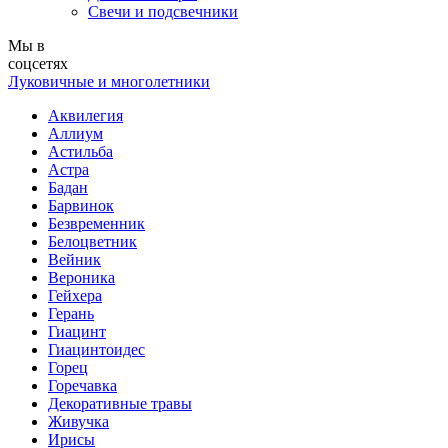
Свечи и подсвечники
Мы в
соцсетях
Луковичные и многолетники
Аквилегия
Аллиум
Астильба
Астра
Бадан
Барвинок
Безвременник
Белоцветник
Вейник
Вероника
Гейхера
Герань
Гиацинт
Гиацинтоидес
Горец
Горечавка
Декоративные травы
Живучка
Ирисы