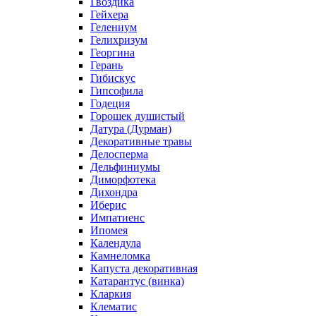
Гвоздика
Гейхера
Гелениум
Гелихризум
Георгина
Герань
Гибискус
Гипсофила
Годеция
Горошек душистый
Датура (Дурман)
Декоративные травы
Делосперма
Дельфиниумы
Диморфотека
Дихондра
Иберис
Импатиенс
Ипомея
Календула
Камнеломка
Капуста декоративная
Катарантус (винка)
Кларкия
Клематис