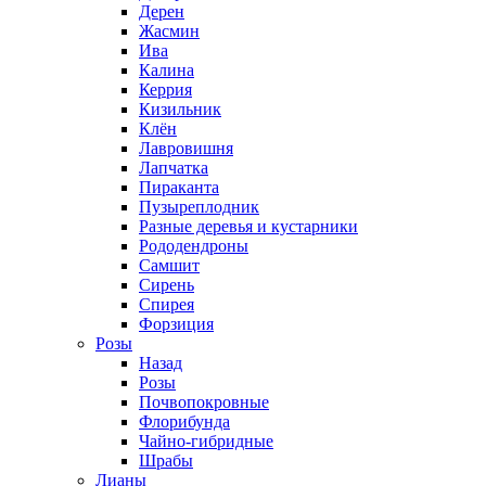
Дерен
Жасмин
Ива
Калина
Керрия
Кизильник
Клён
Лавровишня
Лапчатка
Пираканта
Пузыреплодник
Разные деревья и кустарники
Рододендроны
Самшит
Сирень
Спирея
Форзиция
Розы
Назад
Розы
Почвопокровные
Флорибунда
Чайно-гибридные
Шрабы
Лианы