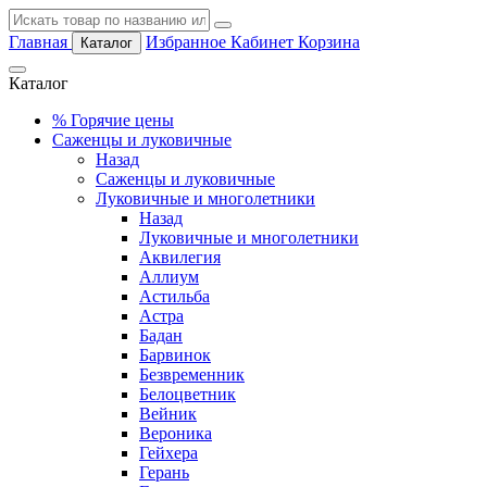
Главная
Избранное
Кабинет
Корзина
Каталог
Каталог
%
Горячие цены
Саженцы и луковичные
Назад
Саженцы и луковичные
Луковичные и многолетники
Назад
Луковичные и многолетники
Аквилегия
Аллиум
Астильба
Астра
Бадан
Барвинок
Безвременник
Белоцветник
Вейник
Вероника
Гейхера
Герань