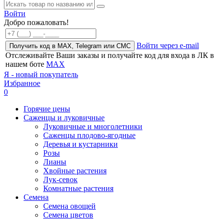
Войти
Добро пожаловать!
Войти через e-mail
Получить код в MAX, Telegram или СМС
Отслеживайте Ваши заказы и получайте код для входа в ЛК в
нашем боте
MAX
Я - новый покупатель
Избранное
0
Горячие цены
Саженцы и луковичные
Луковичные и многолетники
Саженцы плодово-ягодные
Деревья и кустарники
Розы
Лианы
Хвойные растения
Лук-севок
Комнатные растения
Семена
Семена овощей
Семена цветов