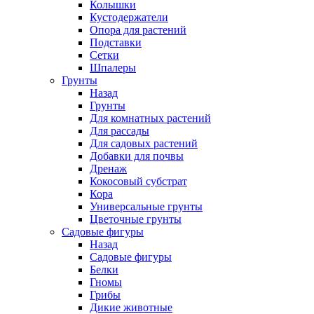
Колышки
Кустодержатели
Опора для растений
Подставки
Сетки
Шпалеры
Грунты
Назад
Грунты
Для комнатных растений
Для рассады
Для садовых растений
Добавки для почвы
Дренаж
Кокосовый субстрат
Кора
Универсальные грунты
Цветочные грунты
Садовые фигуры
Назад
Садовые фигуры
Белки
Гномы
Грибы
Дикие животные