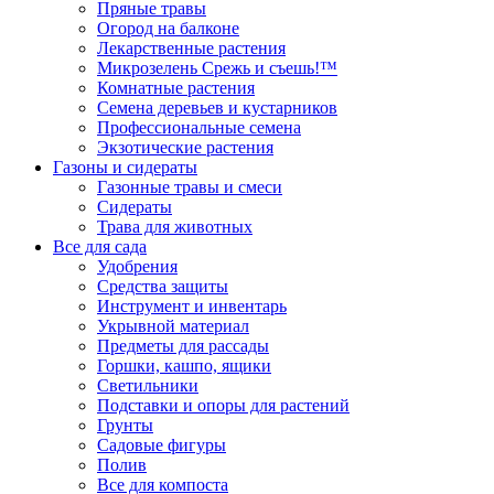
Пряные травы
Огород на балконе
Лекарственные растения
Микрозелень Срежь и съешь!™
Комнатные растения
Семена деревьев и кустарников
Профессиональные семена
Экзотические растения
Газоны и сидераты
Газонные травы и смеси
Сидераты
Трава для животных
Все для сада
Удобрения
Средства защиты
Инструмент и инвентарь
Укрывной материал
Предметы для рассады
Горшки, кашпо, ящики
Светильники
Подставки и опоры для растений
Грунты
Садовые фигуры
Полив
Все для компоста