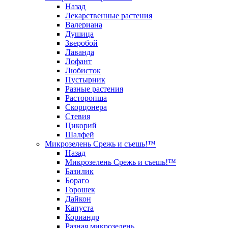
Назад
Лекарственные растения
Валериана
Душица
Зверобой
Лаванда
Лофант
Любисток
Пустырник
Разные растения
Расторопша
Скорцонера
Стевия
Цикорий
Шалфей
Микрозелень Срежь и съешь!™
Назад
Микрозелень Срежь и съешь!™
Базилик
Бораго
Горошек
Дайкон
Капуста
Кориандр
Разная микрозелень