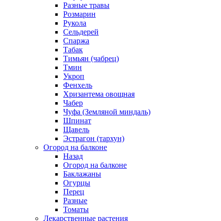
Разные травы
Розмарин
Рукола
Сельдерей
Спаржа
Табак
Тимьян (чабрец)
Тмин
Укроп
Фенхель
Хризантема овощная
Чабер
Чуфа (Земляной миндаль)
Шпинат
Щавель
Эстрагон (тархун)
Огород на балконе
Назад
Огород на балконе
Баклажаны
Огурцы
Перец
Разные
Томаты
Лекарственные растения