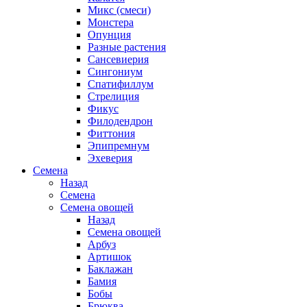
Микс (смеси)
Монстера
Опунция
Разные растения
Сансевиерия
Сингониум
Спатифиллум
Стрелиция
Фикус
Филодендрон
Фиттония
Эпипремнум
Эхеверия
Семена
Назад
Семена
Семена овощей
Назад
Семена овощей
Арбуз
Артишок
Баклажан
Бамия
Бобы
Брюква