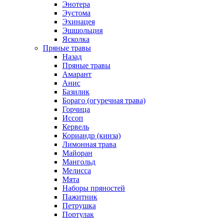
Энотера
Эустома
Эхинацея
Эшшольция
Ясколка
Пряные травы
Назад
Пряные травы
Амарант
Анис
Базилик
Бораго (огуречная трава)
Горчица
Иссоп
Кервель
Кориандр (кинза)
Лимонная трава
Майоран
Мангольд
Мелисса
Мята
Наборы пряностей
Пажитник
Петрушка
Портулак