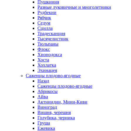
Пушкиния
Разные луковичные и многолетники
Рудбекии
Рябчик
Седум
Сцилла
Традесканция
Тысячелистник
Тюльпаны
Флокс
Хионодокса
Хоста
Хохлатка
Эхинацея
Саженцы плодово-ягодные
Назад
Саженцы плодово-ягодные
Абрикосы
Айва
Актинидии, Мини-Киви
Виноград
Вишня, черешня
Голубика, черника
Груша
Ежевика