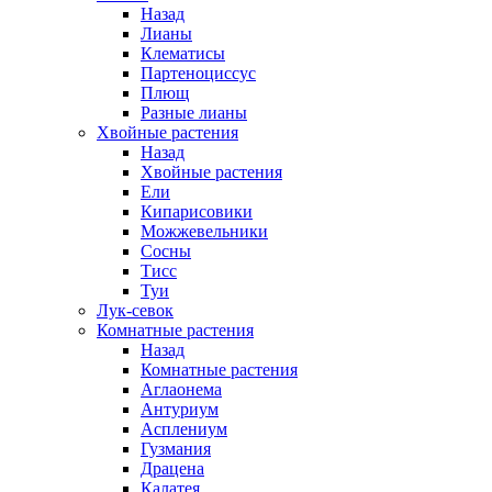
Назад
Лианы
Клематисы
Партеноциссус
Плющ
Разные лианы
Хвойные растения
Назад
Хвойные растения
Ели
Кипарисовики
Можжевельники
Сосны
Тисс
Туи
Лук-севок
Комнатные растения
Назад
Комнатные растения
Аглаонема
Антуриум
Асплениум
Гузмания
Драцена
Калатея