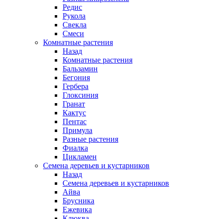
Редис
Рукола
Свекла
Смеси
Комнатные растения
Назад
Комнатные растения
Бальзамин
Бегония
Гербера
Глоксиния
Гранат
Кактус
Пентас
Примула
Разные растения
Фиалка
Цикламен
Семена деревьев и кустарников
Назад
Семена деревьев и кустарников
Айва
Брусника
Ежевика
Клюква