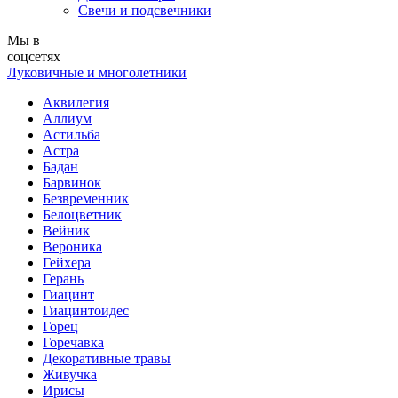
Свечи и подсвечники
Мы в
соцсетях
Луковичные и многолетники
Аквилегия
Аллиум
Астильба
Астра
Бадан
Барвинок
Безвременник
Белоцветник
Вейник
Вероника
Гейхера
Герань
Гиацинт
Гиацинтоидес
Горец
Горечавка
Декоративные травы
Живучка
Ирисы