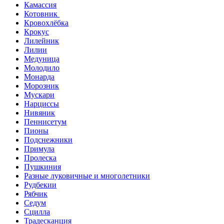
Камассия
Котовник
Кровохлёбка
Крокус
Лилейник
Лилии
Медуница
Молодило
Монарда
Морозник
Мускари
Нарциссы
Нивяник
Пеннисетум
Пионы
Подснежники
Примула
Пролеска
Пушкиния
Разные луковичные и многолетники
Рудбекии
Рябчик
Седум
Сцилла
Традесканция