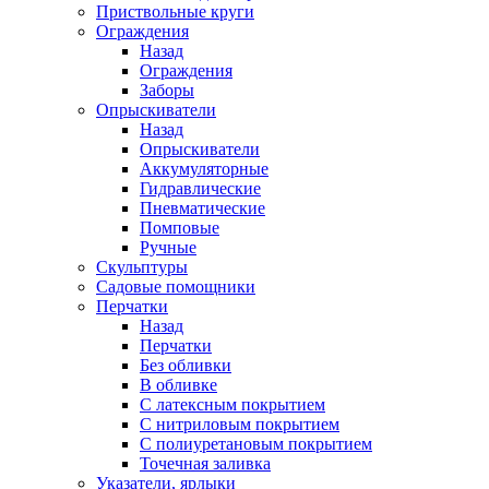
Приствольные круги
Ограждения
Назад
Ограждения
Заборы
Опрыскиватели
Назад
Опрыскиватели
Аккумуляторные
Гидравлические
Пневматические
Помповые
Ручные
Скульптуры
Садовые помощники
Перчатки
Назад
Перчатки
Без обливки
В обливке
С латексным покрытием
С нитриловым покрытием
С полиуретановым покрытием
Точечная заливка
Указатели, ярлыки