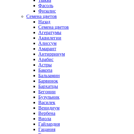
Тыква
Фасоль
Физалис
Семена цветов
Назад
Семена цветов
Агератумы
Аквилегии
Алиссум
Амарант
Антирринум
Арабис
Астры
Бакопа
Бальзамин
Барвинок
Бархатцы
Бегонии
Бузульник
Василек
Венидиум
Вербена
Виола
Гайлардия
Гацания