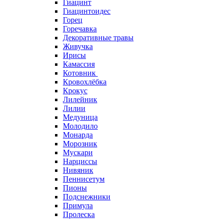
Гиацинт
Гиацинтоидес
Горец
Горечавка
Декоративные травы
Живучка
Ирисы
Камассия
Котовник
Кровохлёбка
Крокус
Лилейник
Лилии
Медуница
Молодило
Монарда
Морозник
Мускари
Нарциссы
Нивяник
Пеннисетум
Пионы
Подснежники
Примула
Пролеска