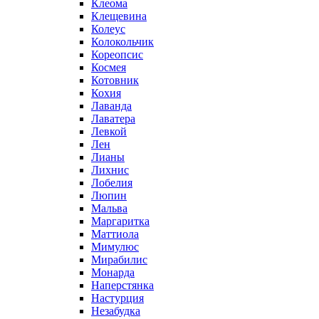
Клеома
Клещевина
Колеус
Колокольчик
Кореопсис
Космея
Котовник
Кохия
Лаванда
Лаватера
Левкой
Лен
Лианы
Лихнис
Лобелия
Люпин
Мальва
Маргаритка
Маттиола
Мимулюс
Мирабилис
Монарда
Наперстянка
Настурция
Незабудка