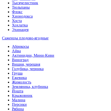
Тысячелистник
Тюльпаны
Флокс
Хионодокса
Хоста
Хохлатка
Эхинацея
Саженцы плодово-ягодные
Абрикосы
Айва
Актинидии, Мини-Киви
Виноград
Вишня, черешня
Голубика, черника
Груша
Ежевика
Жимолость
Земляника, клубника
Йошта
Крыжовник
Малина
Персики
Рябина