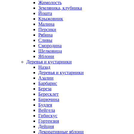
Жимолость
Земляника, клубника
Йошта
Крыжовник
Малина
Персики
Рябина
Сливы
Смородина
Шелковица
Яблони
Деревья и кустарники
Назад
Деревья и кустарники
Азалии
Барбарис
Береза
Бересклет
Бирючина
Будлея
Вейгела
Гибискус
Гортензия
Дейция
Декоративные яблони