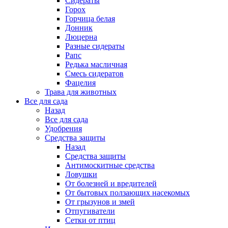
Сидераты
Горох
Горчица белая
Донник
Люцерна
Разные сидераты
Рапс
Редька масличная
Смесь сидератов
Фацелия
Трава для животных
Все для сада
Назад
Все для сада
Удобрения
Средства защиты
Назад
Средства защиты
Антимоскитные средства
Ловушки
От болезней и вредителей
От бытовых ползающих насекомых
От грызунов и змей
Отпугиватели
Сетки от птиц