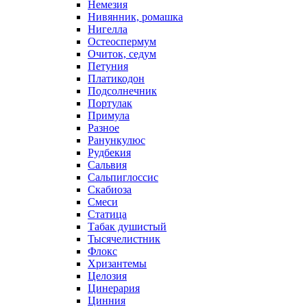
Немезия
Нивянник, ромашка
Нигелла
Остеоспермум
Очиток, седум
Петуния
Платикодон
Подсолнечник
Портулак
Примула
Разное
Ранункулюс
Рудбекия
Сальвия
Сальпиглоссис
Скабиоза
Смеси
Статица
Табак душистый
Тысячелистник
Флокс
Хризантемы
Целозия
Цинерария
Цинния