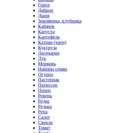
Горох
Дайкон
Дыня
Земляника, клубника
Кабачок
Капуста
Картофель
Катран (хрен)
Кукуруза
Лагенария
Лук
Морковь
Наборы семян
Огурец
Пастернак
Патиссон
Перец
Ревень
Редис
Редька
Репа
Салат
Свекла
Томат