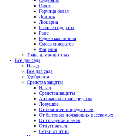
Сидераты
Горох
Горчица белая
Донник
Люцерна
Разные сидераты
Рапс
Редька масличная
Смесь сидератов
Фацелия
Трава для животных
Все для сада
Назад
Все для сада
Удобрения
Средства защиты
Назад
Средства защиты
Антимоскитные средства
Ловушки
От болезней и вредителей
От бытовых ползающих насекомых
От грызунов и змей
Отпугиватели
Сетки от птиц