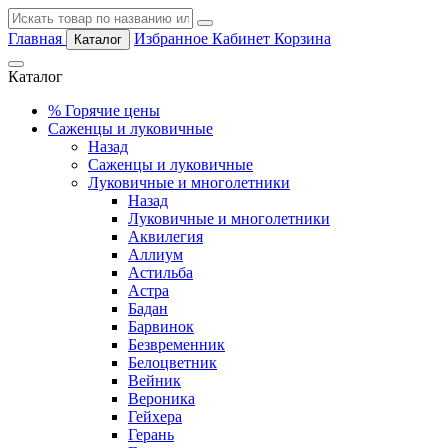
Главная
Избранное
Кабинет
Корзина
Каталог
Каталог
%
Горячие цены
Саженцы и луковичные
Назад
Саженцы и луковичные
Луковичные и многолетники
Назад
Луковичные и многолетники
Аквилегия
Аллиум
Астильба
Астра
Бадан
Барвинок
Безвременник
Белоцветник
Вейник
Вероника
Гейхера
Герань