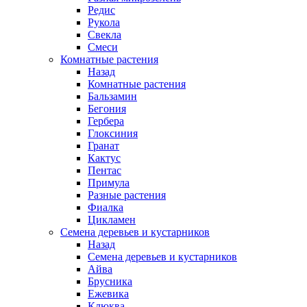
Редис
Рукола
Свекла
Смеси
Комнатные растения
Назад
Комнатные растения
Бальзамин
Бегония
Гербера
Глоксиния
Гранат
Кактус
Пентас
Примула
Разные растения
Фиалка
Цикламен
Семена деревьев и кустарников
Назад
Семена деревьев и кустарников
Айва
Брусника
Ежевика
Клюква