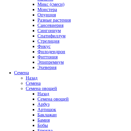
Микс (смеси)
Монстера
Опунция
Разные растения
Сансевиерия
Сингониум
Спатифиллум
Стрелиция
Фикус
Филодендрон
Фиттония
Эпипремнум
Эхеверия
Семена
Назад
Семена
Семена овощей
Назад
Семена овощей
Арбуз
Артишок
Баклажан
Бамия
Бобы
Брюква