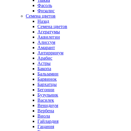
Тыква
Фасоль
Физалис
Семена цветов
Назад
Семена цветов
Агератумы
Аквилегии
Алиссум
Амарант
Антирринум
Арабис
Астры
Бакопа
Бальзамин
Барвинок
Бархатцы
Бегонии
Бузульник
Василек
Венидиум
Вербена
Виола
Гайлардия
Гацания