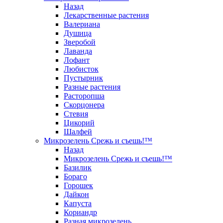
Назад
Лекарственные растения
Валериана
Душица
Зверобой
Лаванда
Лофант
Любисток
Пустырник
Разные растения
Расторопша
Скорцонера
Стевия
Цикорий
Шалфей
Микрозелень Срежь и съешь!™
Назад
Микрозелень Срежь и съешь!™
Базилик
Бораго
Горошек
Дайкон
Капуста
Кориандр
Разная микрозелень