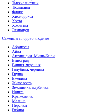
Тысячелистник
Тюльпаны
Флокс
Хионодокса
Хоста
Хохлатка
Эхинацея
Саженцы плодово-ягодные
Абрикосы
Айва
Актинидии, Мини-Киви
Виноград
Вишня, черешня
Голубика, черника
Груша
Ежевика
Жимолость
Земляника, клубника
Йошта
Крыжовник
Малина
Персики
Рябина