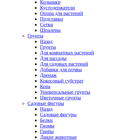
Колышки
Кустодержатели
Опора для растений
Подставки
Сетки
Шпалеры
Грунты
Назад
Грунты
Для комнатных растений
Для рассады
Для садовых растений
Добавки для почвы
Дренаж
Кокосовый субстрат
Кора
Универсальные грунты
Цветочные грунты
Садовые фигуры
Назад
Садовые фигуры
Белки
Гномы
Грибы
Дикие животные