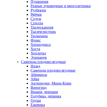
Пушкиния
Разные луковичные и многолетники
Рудбекии
Рябчик
Седум
Сцилла
Традесканция
Тысячелистник
Тюльпаны
Флокс
Хионодокса
Хоста
Хохлатка
Эхинацея
Саженцы плодово-ягодные
Назад
Саженцы плодово-ягодные
Абрикосы
Айва
Актинидии, Мини-Киви
Виноград
Вишня, черешня
Голубика, черника
Груша
Ежевика