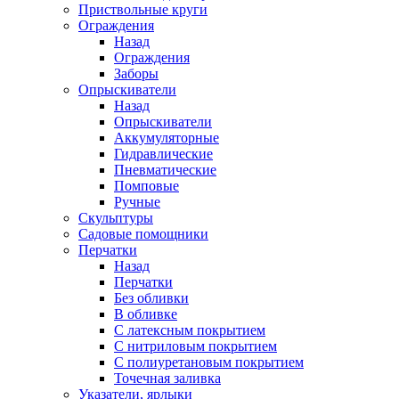
Приствольные круги
Ограждения
Назад
Ограждения
Заборы
Опрыскиватели
Назад
Опрыскиватели
Аккумуляторные
Гидравлические
Пневматические
Помповые
Ручные
Скульптуры
Садовые помощники
Перчатки
Назад
Перчатки
Без обливки
В обливке
С латексным покрытием
С нитриловым покрытием
С полиуретановым покрытием
Точечная заливка
Указатели, ярлыки