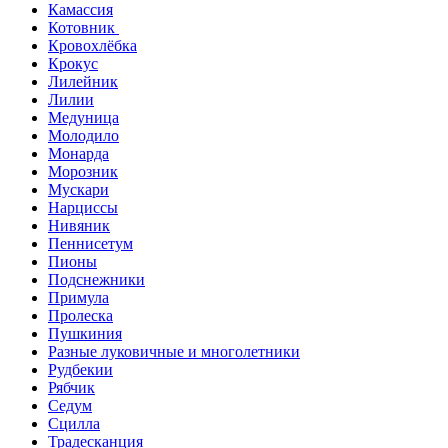
Камассия
Котовник
Кровохлёбка
Крокус
Лилейник
Лилии
Медуница
Молодило
Монарда
Морозник
Мускари
Нарциссы
Нивяник
Пеннисетум
Пионы
Подснежники
Примула
Пролеска
Пушкиния
Разные луковичные и многолетники
Рудбекии
Рябчик
Седум
Сцилла
Традесканция