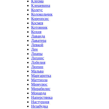
Клеома
Клещевина
Колеус
Колокольчик
Кореопсис
Космея
Котовник
Кохия
Лаванда
Лаватера
Левкой
Лен
Лианы
Лихнис
Лобелия
Люпин
Мальва
Маргаритка
Маттиола
Мимулюс
Мирабилис
Монарда
Наперстянка
Настурция
Незабудка