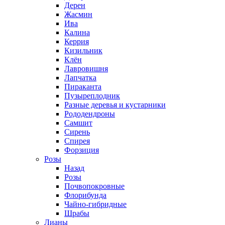
Дерен
Жасмин
Ива
Калина
Керрия
Кизильник
Клён
Лавровишня
Лапчатка
Пираканта
Пузыреплодник
Разные деревья и кустарники
Рододендроны
Самшит
Сирень
Спирея
Форзиция
Розы
Назад
Розы
Почвопокровные
Флорибунда
Чайно-гибридные
Шрабы
Лианы