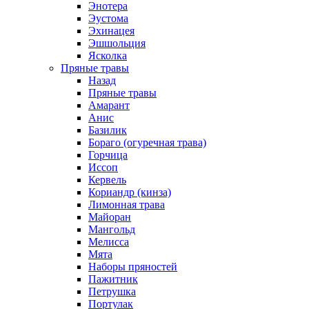
Энотера
Эустома
Эхинацея
Эшшольция
Ясколка
Пряные травы
Назад
Пряные травы
Амарант
Анис
Базилик
Бораго (огуречная трава)
Горчица
Иссоп
Кервель
Кориандр (кинза)
Лимонная трава
Майоран
Мангольд
Мелисса
Мята
Наборы пряностей
Пажитник
Петрушка
Портулак