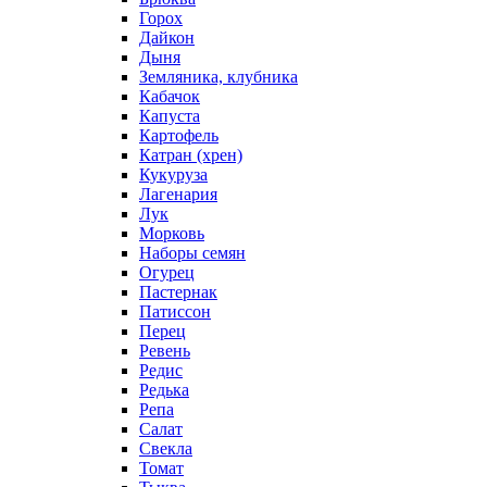
Горох
Дайкон
Дыня
Земляника, клубника
Кабачок
Капуста
Картофель
Катран (хрен)
Кукуруза
Лагенария
Лук
Морковь
Наборы семян
Огурец
Пастернак
Патиссон
Перец
Ревень
Редис
Редька
Репа
Салат
Свекла
Томат