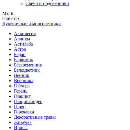
Свечи и подсвечники
Мы в
соцсетях
Луковичные и многолетники
Аквилегия
Аллиум
Астильба
Астра
Бадан
Барвинок
Безвременник
Белоцветник
Вейник
Вероника
Гейхера
Герань
Гиацинт
Гиацинтоидес
Горец
Горечавка
Декоративные травы
Живучка
Ирисы