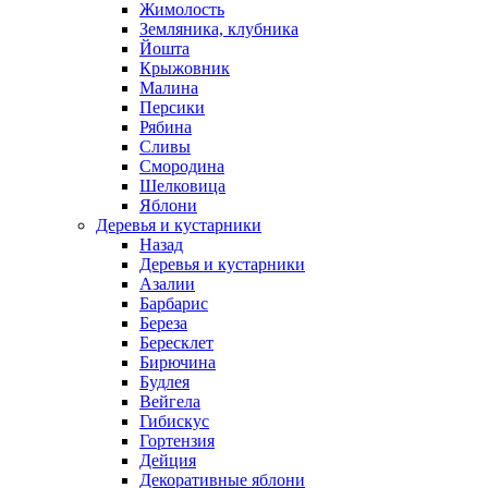
Жимолость
Земляника, клубника
Йошта
Крыжовник
Малина
Персики
Рябина
Сливы
Смородина
Шелковица
Яблони
Деревья и кустарники
Назад
Деревья и кустарники
Азалии
Барбарис
Береза
Бересклет
Бирючина
Будлея
Вейгела
Гибискус
Гортензия
Дейция
Декоративные яблони