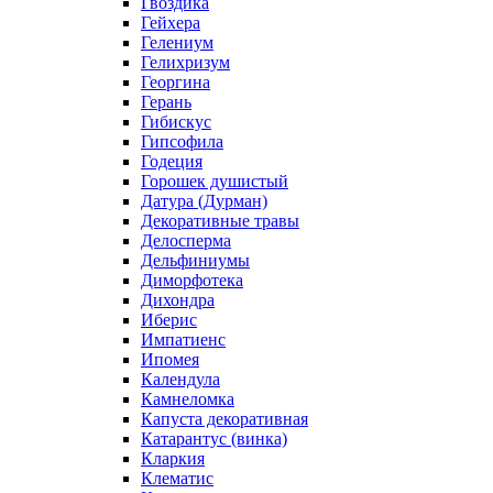
Гвоздика
Гейхера
Гелениум
Гелихризум
Георгина
Герань
Гибискус
Гипсофила
Годеция
Горошек душистый
Датура (Дурман)
Декоративные травы
Делосперма
Дельфиниумы
Диморфотека
Дихондра
Иберис
Импатиенс
Ипомея
Календула
Камнеломка
Капуста декоративная
Катарантус (винка)
Кларкия
Клематис