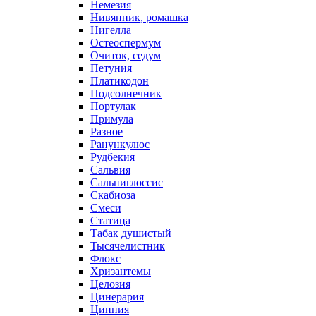
Немезия
Нивянник, ромашка
Нигелла
Остеоспермум
Очиток, седум
Петуния
Платикодон
Подсолнечник
Портулак
Примула
Разное
Ранункулюс
Рудбекия
Сальвия
Сальпиглоссис
Скабиоза
Смеси
Статица
Табак душистый
Тысячелистник
Флокс
Хризантемы
Целозия
Цинерария
Цинния