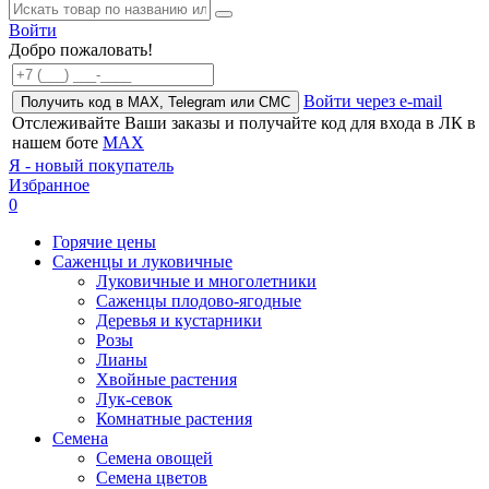
Войти
Добро пожаловать!
Войти через e-mail
Получить код в MAX, Telegram или СМС
Отслеживайте Ваши заказы и получайте код для входа в ЛК в
нашем боте
MAX
Я - новый покупатель
Избранное
0
Горячие цены
Саженцы и луковичные
Луковичные и многолетники
Саженцы плодово-ягодные
Деревья и кустарники
Розы
Лианы
Хвойные растения
Лук-севок
Комнатные растения
Семена
Семена овощей
Семена цветов