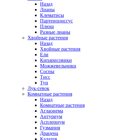
Назад
Лианы
Клематисы
Партеноциссус
Плющ
Разные лианы
Хвойные растения
Назад
Хвойные растения
Ели
Кипарисовики
Можжевельники
Сосны
Тисс
Туи
Лук-севок
Комнатные растения
Назад
Комнатные растения
Аглаонема
Антуриум
Асплениум
Гузмания
Драцена
Калатея