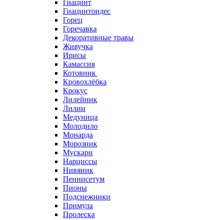
Гиацинт
Гиацинтоидес
Горец
Горечавка
Декоративные травы
Живучка
Ирисы
Камассия
Котовник
Кровохлёбка
Крокус
Лилейник
Лилии
Медуница
Молодило
Монарда
Морозник
Мускари
Нарциссы
Нивяник
Пеннисетум
Пионы
Подснежники
Примула
Пролеска