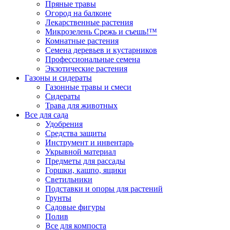
Пряные травы
Огород на балконе
Лекарственные растения
Микрозелень Срежь и съешь!™
Комнатные растения
Семена деревьев и кустарников
Профессиональные семена
Экзотические растения
Газоны и сидераты
Газонные травы и смеси
Сидераты
Трава для животных
Все для сада
Удобрения
Средства защиты
Инструмент и инвентарь
Укрывной материал
Предметы для рассады
Горшки, кашпо, ящики
Светильники
Подставки и опоры для растений
Грунты
Садовые фигуры
Полив
Все для компоста