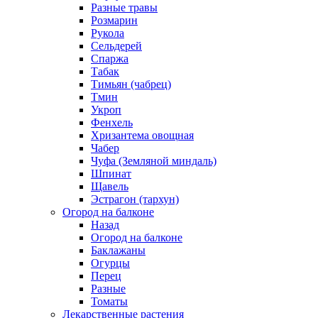
Разные травы
Розмарин
Рукола
Сельдерей
Спаржа
Табак
Тимьян (чабрец)
Тмин
Укроп
Фенхель
Хризантема овощная
Чабер
Чуфа (Земляной миндаль)
Шпинат
Щавель
Эстрагон (тархун)
Огород на балконе
Назад
Огород на балконе
Баклажаны
Огурцы
Перец
Разные
Томаты
Лекарственные растения