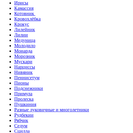
Ирисы
Камассия
Котовник
Кровохлёбка
Крокус
Лилейник
Лилии
Медуница
Молодило
Монарда
Морозник
Мускари
Нарциссы
Нивяник
Пеннисетум
Пионы
Подснежники
Примула
Пролеска
Пушкиния
Разные луковичные и многолетники
Рудбекии
Рябчик
Седум
Сцилла