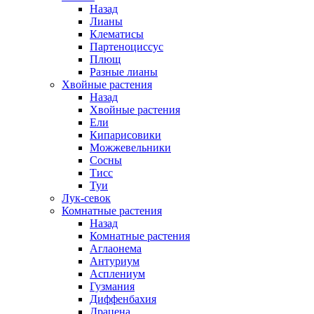
Назад
Лианы
Клематисы
Партеноциссус
Плющ
Разные лианы
Хвойные растения
Назад
Хвойные растения
Ели
Кипарисовики
Можжевельники
Сосны
Тисс
Туи
Лук-севок
Комнатные растения
Назад
Комнатные растения
Аглаонема
Антуриум
Асплениум
Гузмания
Диффенбахия
Драцена