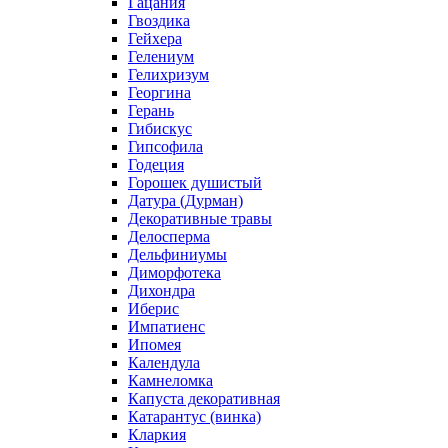
Гацания
Гвоздика
Гейхера
Гелениум
Гелихризум
Георгина
Герань
Гибискус
Гипсофила
Годеция
Горошек душистый
Датура (Дурман)
Декоративные травы
Делосперма
Дельфиниумы
Диморфотека
Дихондра
Иберис
Импатиенс
Ипомея
Календула
Камнеломка
Капуста декоративная
Катарантус (винка)
Кларкия