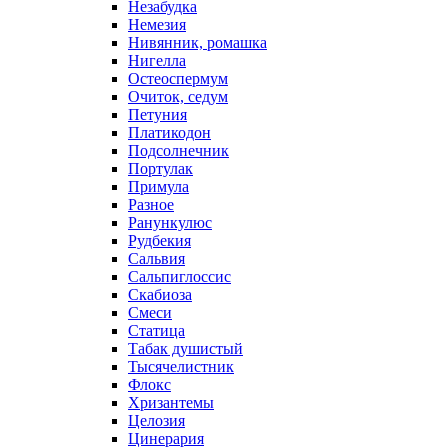
Незабудка
Немезия
Нивянник, ромашка
Нигелла
Остеоспермум
Очиток, седум
Петуния
Платикодон
Подсолнечник
Портулак
Примула
Разное
Ранункулюс
Рудбекия
Сальвия
Сальпиглоссис
Скабиоза
Смеси
Статица
Табак душистый
Тысячелистник
Флокс
Хризантемы
Целозия
Цинерария