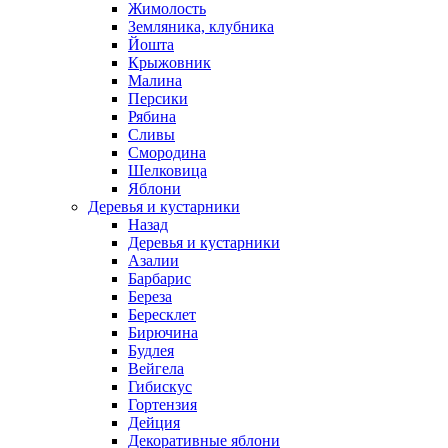
Жимолость
Земляника, клубника
Йошта
Крыжовник
Малина
Персики
Рябина
Сливы
Смородина
Шелковица
Яблони
Деревья и кустарники
Назад
Деревья и кустарники
Азалии
Барбарис
Береза
Бересклет
Бирючина
Будлея
Вейгела
Гибискус
Гортензия
Дейция
Декоративные яблони