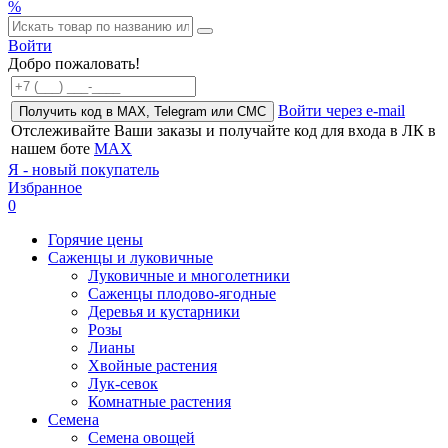
%
Войти
Добро пожаловать!
Войти через e-mail
Получить код в MAX, Telegram или СМС
Отслеживайте Ваши заказы и получайте код для входа в ЛК в
нашем боте
MAX
Я - новый покупатель
Избранное
0
Горячие цены
Саженцы и луковичные
Луковичные и многолетники
Саженцы плодово-ягодные
Деревья и кустарники
Розы
Лианы
Хвойные растения
Лук-севок
Комнатные растения
Семена
Семена овощей