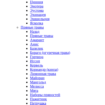
Цинния
Энотера
Эустома
Эхинацея
Эшшольция
Ясколка
Пряные травы
Назад
Пряные травы
Амарант
Анис
Базилик
Бораго (огуречная трава)
Горчица
Иссоп
Кервель
Кориандр (кинза)
Лимонная трава
Майоран
Мангольд
Мелисса
Мята
Наборы пряностей
Пажитник
Петрушка