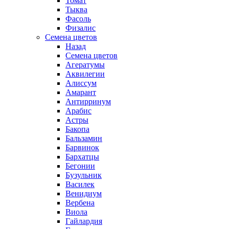
Томат
Тыква
Фасоль
Физалис
Семена цветов
Назад
Семена цветов
Агератумы
Аквилегии
Алиссум
Амарант
Антирринум
Арабис
Астры
Бакопа
Бальзамин
Барвинок
Бархатцы
Бегонии
Бузульник
Василек
Венидиум
Вербена
Виола
Гайлардия