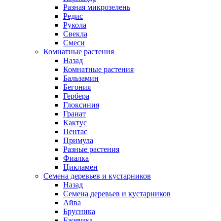
Разная микрозелень
Редис
Рукола
Свекла
Смеси
Комнатные растения
Назад
Комнатные растения
Бальзамин
Бегония
Гербера
Глоксиния
Гранат
Кактус
Пентас
Примула
Разные растения
Фиалка
Цикламен
Семена деревьев и кустарников
Назад
Семена деревьев и кустарников
Айва
Брусника
Ежевика