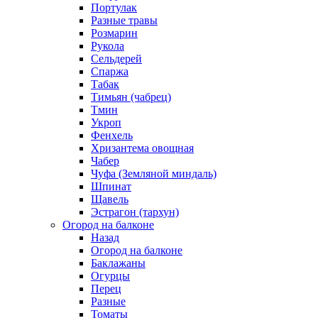
Портулак
Разные травы
Розмарин
Рукола
Сельдерей
Спаржа
Табак
Тимьян (чабрец)
Тмин
Укроп
Фенхель
Хризантема овощная
Чабер
Чуфа (Земляной миндаль)
Шпинат
Щавель
Эстрагон (тархун)
Огород на балконе
Назад
Огород на балконе
Баклажаны
Огурцы
Перец
Разные
Томаты