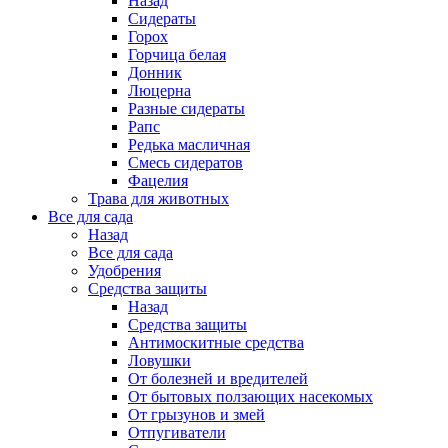
Назад
Сидераты
Горох
Горчица белая
Донник
Люцерна
Разные сидераты
Рапс
Редька масличная
Смесь сидератов
Фацелия
Трава для животных
Все для сада
Назад
Все для сада
Удобрения
Средства защиты
Назад
Средства защиты
Антимоскитные средства
Ловушки
От болезней и вредителей
От бытовых ползающих насекомых
От грызунов и змей
Отпугиватели