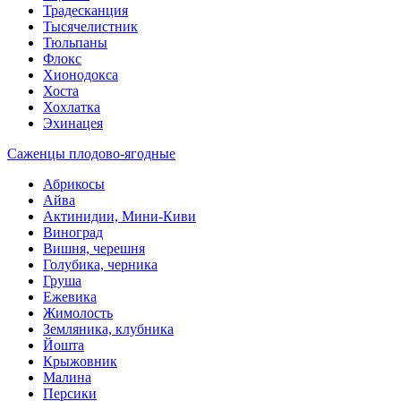
Традесканция
Тысячелистник
Тюльпаны
Флокс
Хионодокса
Хоста
Хохлатка
Эхинацея
Саженцы плодово-ягодные
Абрикосы
Айва
Актинидии, Мини-Киви
Виноград
Вишня, черешня
Голубика, черника
Груша
Ежевика
Жимолость
Земляника, клубника
Йошта
Крыжовник
Малина
Персики