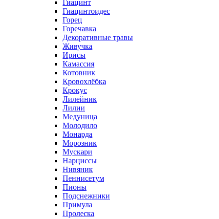
Гиацинт
Гиацинтоидес
Горец
Горечавка
Декоративные травы
Живучка
Ирисы
Камассия
Котовник
Кровохлёбка
Крокус
Лилейник
Лилии
Медуница
Молодило
Монарда
Морозник
Мускари
Нарциссы
Нивяник
Пеннисетум
Пионы
Подснежники
Примула
Пролеска