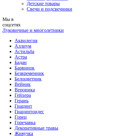
Детские товары
Свечи и подсвечники
Мы в
соцсетях
Луковичные и многолетники
Аквилегия
Аллиум
Астильба
Астра
Бадан
Барвинок
Безвременник
Белоцветник
Вейник
Вероника
Гейхера
Герань
Гиацинт
Гиацинтоидес
Горец
Горечавка
Декоративные травы
Живучка