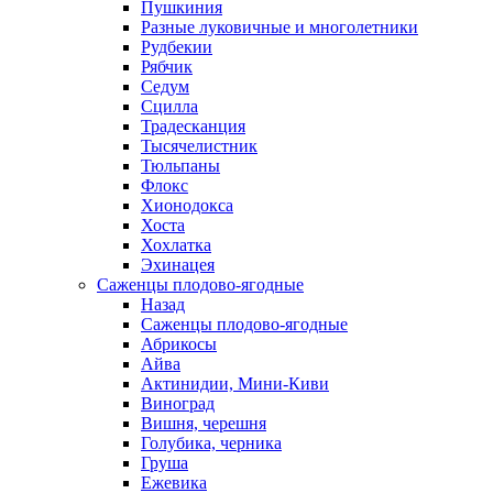
Пушкиния
Разные луковичные и многолетники
Рудбекии
Рябчик
Седум
Сцилла
Традесканция
Тысячелистник
Тюльпаны
Флокс
Хионодокса
Хоста
Хохлатка
Эхинацея
Саженцы плодово-ягодные
Назад
Саженцы плодово-ягодные
Абрикосы
Айва
Актинидии, Мини-Киви
Виноград
Вишня, черешня
Голубика, черника
Груша
Ежевика