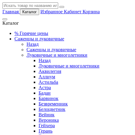
Главная
Избранное
Кабинет
Корзина
Каталог
Каталог
%
Горячие цены
Саженцы и луковичные
Назад
Саженцы и луковичные
Луковичные и многолетники
Назад
Луковичные и многолетники
Аквилегия
Аллиум
Астильба
Астра
Бадан
Барвинок
Безвременник
Белоцветник
Вейник
Вероника
Гейхера
Герань