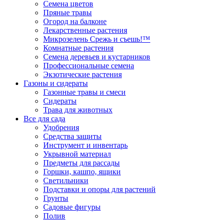
Семена цветов
Пряные травы
Огород на балконе
Лекарственные растения
Микрозелень Срежь и съешь!™
Комнатные растения
Семена деревьев и кустарников
Профессиональные семена
Экзотические растения
Газоны и сидераты
Газонные травы и смеси
Сидераты
Трава для животных
Все для сада
Удобрения
Средства защиты
Инструмент и инвентарь
Укрывной материал
Предметы для рассады
Горшки, кашпо, ящики
Светильники
Подставки и опоры для растений
Грунты
Садовые фигуры
Полив