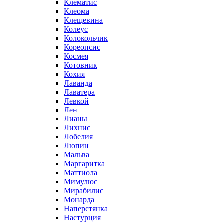
Клематис
Клеома
Клещевина
Колеус
Колокольчик
Кореопсис
Космея
Котовник
Кохия
Лаванда
Лаватера
Левкой
Лен
Лианы
Лихнис
Лобелия
Люпин
Мальва
Маргаритка
Маттиола
Мимулюс
Мирабилис
Монарда
Наперстянка
Настурция