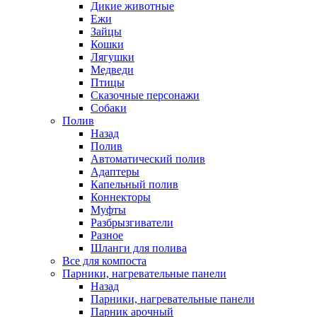
Дикие животные
Ежи
Зайцы
Кошки
Лягушки
Медведи
Птицы
Сказочные персонажи
Собаки
Полив
Назад
Полив
Автоматический полив
Адаптеры
Капельный полив
Коннекторы
Муфты
Разбрызгиватели
Разное
Шланги для полива
Все для компоста
Парники, нагревательные панели
Назад
Парники, нагревательные панели
Парник арочный