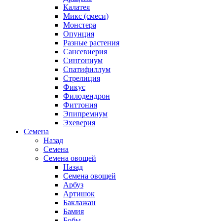
Калатея
Микс (смеси)
Монстера
Опунция
Разные растения
Сансевиерия
Сингониум
Спатифиллум
Стрелиция
Фикус
Филодендрон
Фиттония
Эпипремнум
Эхеверия
Семена
Назад
Семена
Семена овощей
Назад
Семена овощей
Арбуз
Артишок
Баклажан
Бамия
Бобы