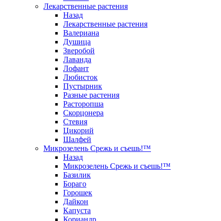
Лекарственные растения
Назад
Лекарственные растения
Валериана
Душица
Зверобой
Лаванда
Лофант
Любисток
Пустырник
Разные растения
Расторопша
Скорцонера
Стевия
Цикорий
Шалфей
Микрозелень Срежь и съешь!™
Назад
Микрозелень Срежь и съешь!™
Базилик
Бораго
Горошек
Дайкон
Капуста
Кориандр