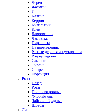
Дерен
Жасмин
Ива
Калина
Керрия
Кизильник
Клён
Лавровишня
Лапчатка
Пираканта
Пузыреплодник
Разные деревья и кустарники
Рододендроны
Самшит
Сирень
Спирея
Форзиция
Розы
Назад
Розы
Почвопокровные
Флорибунда
Чайно-гибридные
Шрабы
Лианы