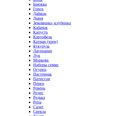
Брюква
Горох
Дайкон
Дыня
Земляника, клубника
Кабачок
Капуста
Картофель
Катран (хрен)
Кукуруза
Лагенария
Лук
Морковь
Наборы семян
Огурец
Пастернак
Патиссон
Перец
Ревень
Редис
Редька
Репа
Салат
Свекла