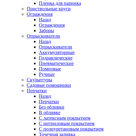
Пленка для парника
Приствольные круги
Ограждения
Назад
Ограждения
Заборы
Опрыскиватели
Назад
Опрыскиватели
Аккумуляторные
Гидравлические
Пневматические
Помповые
Ручные
Скульптуры
Садовые помощники
Перчатки
Назад
Перчатки
Без обливки
В обливке
С латексным покрытием
С нитриловым покрытием
С полиуретановым покрытием
Точечная заливка