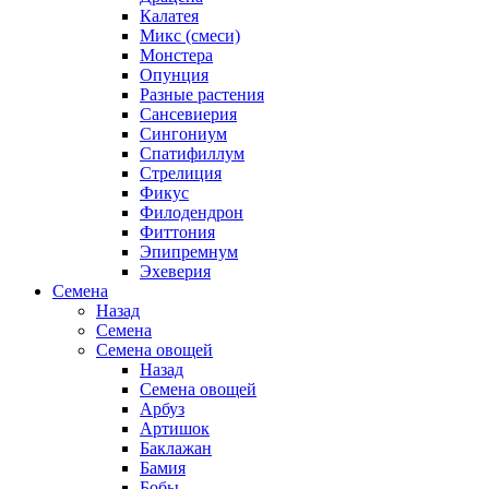
Калатея
Микс (смеси)
Монстера
Опунция
Разные растения
Сансевиерия
Сингониум
Спатифиллум
Стрелиция
Фикус
Филодендрон
Фиттония
Эпипремнум
Эхеверия
Семена
Назад
Семена
Семена овощей
Назад
Семена овощей
Арбуз
Артишок
Баклажан
Бамия
Бобы