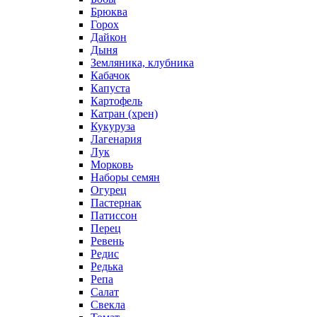
Брюква
Горох
Дайкон
Дыня
Земляника, клубника
Кабачок
Капуста
Картофель
Катран (хрен)
Кукуруза
Лагенария
Лук
Морковь
Наборы семян
Огурец
Пастернак
Патиссон
Перец
Ревень
Редис
Редька
Репа
Салат
Свекла