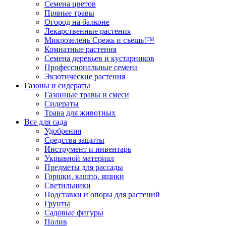
Семена цветов
Пряные травы
Огород на балконе
Лекарственные растения
Микрозелень Срежь и съешь!™
Комнатные растения
Семена деревьев и кустарников
Профессиональные семена
Экзотические растения
Газоны и сидераты
Газонные травы и смеси
Сидераты
Трава для животных
Все для сада
Удобрения
Средства защиты
Инструмент и инвентарь
Укрывной материал
Предметы для рассады
Горшки, кашпо, ящики
Светильники
Подставки и опоры для растений
Грунты
Садовые фигуры
Полив