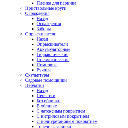
Пленка для парника
Приствольные круги
Ограждения
Назад
Ограждения
Заборы
Опрыскиватели
Назад
Опрыскиватели
Аккумуляторные
Гидравлические
Пневматические
Помповые
Ручные
Скульптуры
Садовые помощники
Перчатки
Назад
Перчатки
Без обливки
В обливке
С латексным покрытием
С нитриловым покрытием
С полиуретановым покрытием
Точечная заливка