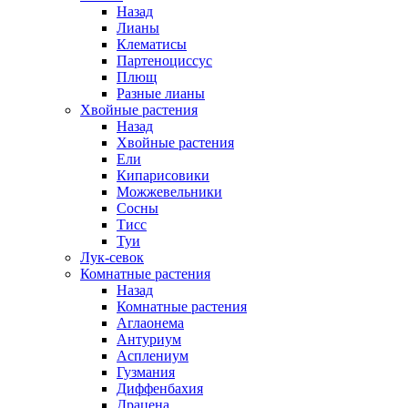
Назад
Лианы
Клематисы
Партеноциссус
Плющ
Разные лианы
Хвойные растения
Назад
Хвойные растения
Ели
Кипарисовики
Можжевельники
Сосны
Тисс
Туи
Лук-севок
Комнатные растения
Назад
Комнатные растения
Аглаонема
Антуриум
Асплениум
Гузмания
Диффенбахия
Драцена