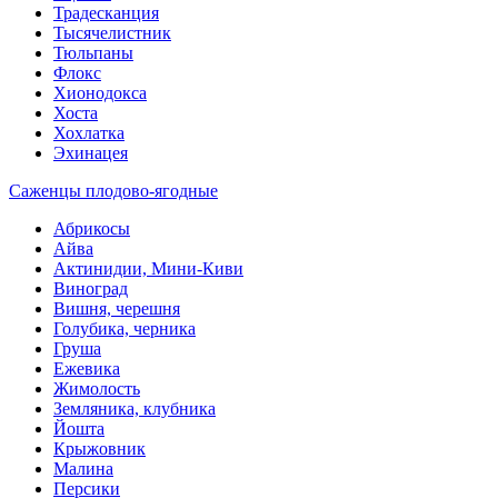
Традесканция
Тысячелистник
Тюльпаны
Флокс
Хионодокса
Хоста
Хохлатка
Эхинацея
Саженцы плодово-ягодные
Абрикосы
Айва
Актинидии, Мини-Киви
Виноград
Вишня, черешня
Голубика, черника
Груша
Ежевика
Жимолость
Земляника, клубника
Йошта
Крыжовник
Малина
Персики