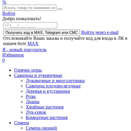
%
Войти
Добро пожаловать!
Войти через e-mail
Получить код в MAX, Telegram или СМС
Отслеживайте Ваши заказы и получайте код для входа в ЛК в
нашем боте
MAX
Я - новый покупатель
Избранное
0
Горячие цены
Саженцы и луковичные
Луковичные и многолетники
Саженцы плодово-ягодные
Деревья и кустарники
Розы
Лианы
Хвойные растения
Лук-севок
Комнатные растения
Семена
Семена овощей