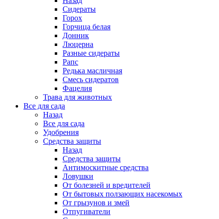
Назад
Сидераты
Горох
Горчица белая
Донник
Люцерна
Разные сидераты
Рапс
Редька масличная
Смесь сидератов
Фацелия
Трава для животных
Все для сада
Назад
Все для сада
Удобрения
Средства защиты
Назад
Средства защиты
Антимоскитные средства
Ловушки
От болезней и вредителей
От бытовых ползающих насекомых
От грызунов и змей
Отпугиватели