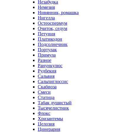
Незабудка
Немезия
Нивянник, ромашка
Нигелла
Остеоспермум
Очиток, седум
Петуния
Платикодон
Подсолнечник
Портулак
Примула
Разное
Ранункулюс
Рудбекия
Сальвия
Сальпиглоссис
Скабиоза
Смеси
Статица
Табак душистый
Тысячелистник
Флокс
Хризантемы
Целозия
Цинерария