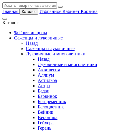
Главная
Избранное
Кабинет
Корзина
Каталог
Каталог
%
Горячие цены
Саженцы и луковичные
Назад
Саженцы и луковичные
Луковичные и многолетники
Назад
Луковичные и многолетники
Аквилегия
Аллиум
Астильба
Астра
Бадан
Барвинок
Безвременник
Белоцветник
Вейник
Вероника
Гейхера
Герань