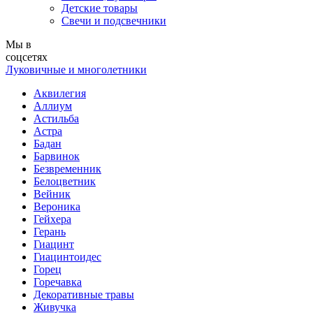
Детские товары
Свечи и подсвечники
Мы в
соцсетях
Луковичные и многолетники
Аквилегия
Аллиум
Астильба
Астра
Бадан
Барвинок
Безвременник
Белоцветник
Вейник
Вероника
Гейхера
Герань
Гиацинт
Гиацинтоидес
Горец
Горечавка
Декоративные травы
Живучка