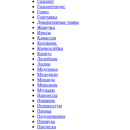
Гиацинт
Гиацинтоидес
Горец
Горечавка
Декоративные травы
Живучка
Ирисы
Камассия
Котовник
Кровохлёбка
Крокус
Лилейник
Лилии
Медуница
Молодило
Монарда
Морозник
Мускари
Нарциссы
Нивяник
Пеннисетум
Пионы
Подснежники
Примула
Пролеска