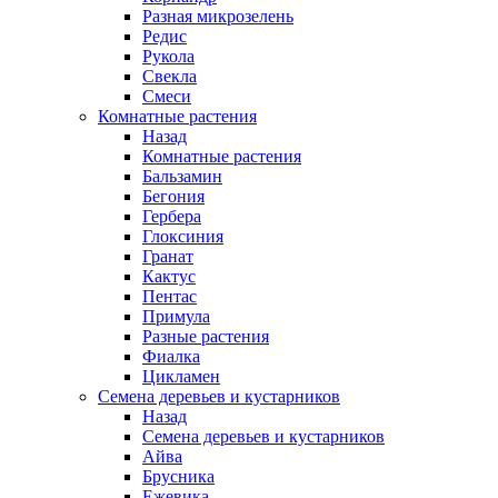
Разная микрозелень
Редис
Рукола
Свекла
Смеси
Комнатные растения
Назад
Комнатные растения
Бальзамин
Бегония
Гербера
Глоксиния
Гранат
Кактус
Пентас
Примула
Разные растения
Фиалка
Цикламен
Семена деревьев и кустарников
Назад
Семена деревьев и кустарников
Айва
Брусника
Ежевика