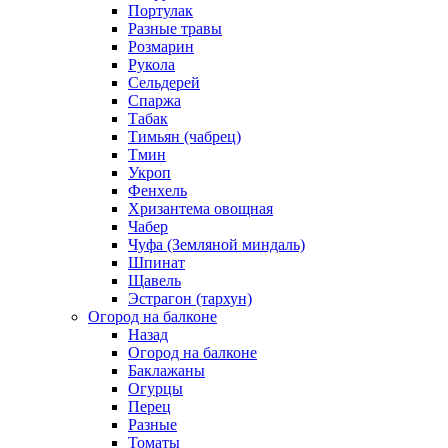
Портулак
Разные травы
Розмарин
Рукола
Сельдерей
Спаржа
Табак
Тимьян (чабрец)
Тмин
Укроп
Фенхель
Хризантема овощная
Чабер
Чуфа (Земляной миндаль)
Шпинат
Щавель
Эстрагон (тархун)
Огород на балконе
Назад
Огород на балконе
Баклажаны
Огурцы
Перец
Разные
Томаты