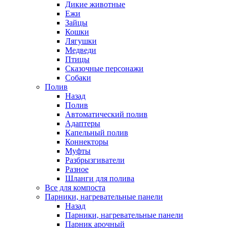
Дикие животные
Ежи
Зайцы
Кошки
Лягушки
Медведи
Птицы
Сказочные персонажи
Собаки
Полив
Назад
Полив
Автоматический полив
Адаптеры
Капельный полив
Коннекторы
Муфты
Разбрызгиватели
Разное
Шланги для полива
Все для компоста
Парники, нагревательные панели
Назад
Парники, нагревательные панели
Парник арочный