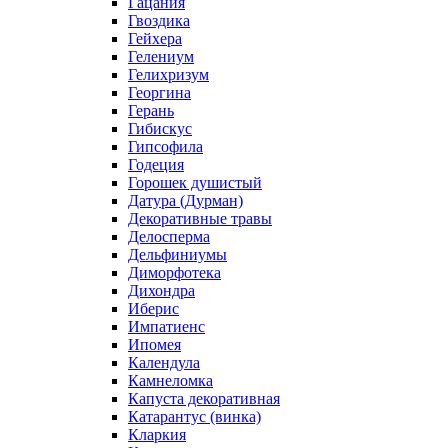
Гацания
Гвоздика
Гейхера
Гелениум
Гелихризум
Георгина
Герань
Гибискус
Гипсофила
Годеция
Горошек душистый
Датура (Дурман)
Декоративные травы
Делосперма
Дельфиниумы
Диморфотека
Дихондра
Иберис
Импатиенс
Ипомея
Календула
Камнеломка
Капуста декоративная
Катарантус (винка)
Кларкия