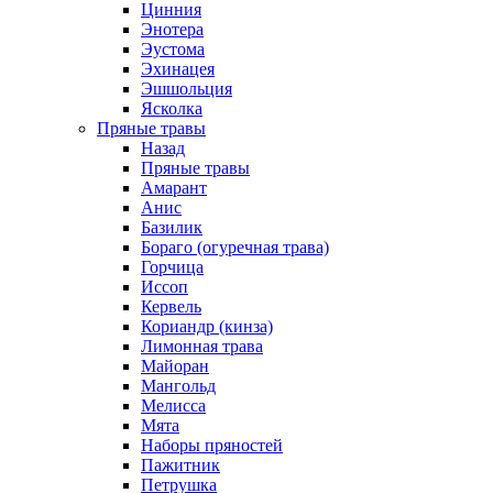
Цинния
Энотера
Эустома
Эхинацея
Эшшольция
Ясколка
Пряные травы
Назад
Пряные травы
Амарант
Анис
Базилик
Бораго (огуречная трава)
Горчица
Иссоп
Кервель
Кориандр (кинза)
Лимонная трава
Майоран
Мангольд
Мелисса
Мята
Наборы пряностей
Пажитник
Петрушка