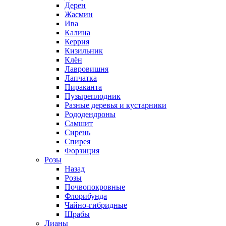
Дерен
Жасмин
Ива
Калина
Керрия
Кизильник
Клён
Лавровишня
Лапчатка
Пираканта
Пузыреплодник
Разные деревья и кустарники
Рододендроны
Самшит
Сирень
Спирея
Форзиция
Розы
Назад
Розы
Почвопокровные
Флорибунда
Чайно-гибридные
Шрабы
Лианы