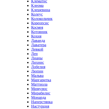
Клематис
Клеома
Клещевина
Колеус
Колокольчик
Кореопсис
Космея
Котовник
Кохия
Лаванда
Лаватера
Левкой
Лен
Лианы
Лихнис
Лобелия
Люпин
Мальва
Маргаритка
Маттиола
Мимулюс
Мирабилис
Монарда
Наперстянка
Настурция