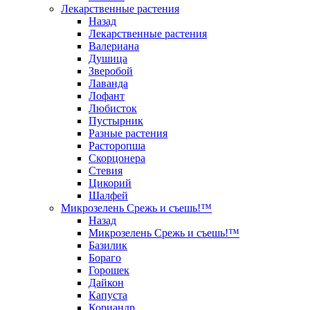
Лекарственные растения
Назад
Лекарственные растения
Валериана
Душица
Зверобой
Лаванда
Лофант
Любисток
Пустырник
Разные растения
Расторопша
Скорцонера
Стевия
Цикорий
Шалфей
Микрозелень Срежь и съешь!™
Назад
Микрозелень Срежь и съешь!™
Базилик
Бораго
Горошек
Дайкон
Капуста
Кориандр