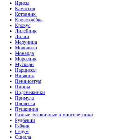
Ирисы
Камассия
Котовник
Кровохлёбка
Крокус
Лилейник
Лилии
Медуница
Молодило
Монарда
Морозник
Мускари
Нарциссы
Нивяник
Пеннисетум
Пионы
Подснежники
Примула
Пролеска
Пушкиния
Разные луковичные и многолетники
Рудбекии
Рябчик
Седум
Сцилла