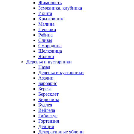
Жимолость
Земляника, клубника
Йошта
Крыжовник
Малина
Персики
Рябина
Сливы
Смородина
Шелковица
Яблони
Деревья и кустарники
Назад
Деревья и кустарники
Азалии
Барбарис
Береза
Бересклет
Бирючина
Будлея
Вейгела
Гибискус
Гортензия
Дейция
Декоративные яблони