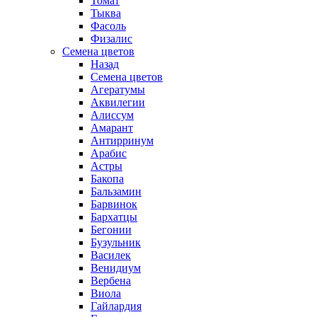
Томат
Тыква
Фасоль
Физалис
Семена цветов
Назад
Семена цветов
Агератумы
Аквилегии
Алиссум
Амарант
Антирринум
Арабис
Астры
Бакопа
Бальзамин
Барвинок
Бархатцы
Бегонии
Бузульник
Василек
Венидиум
Вербена
Виола
Гайлардия