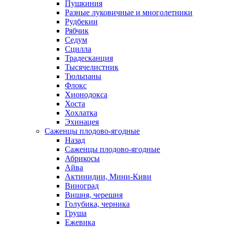
Пушкиния
Разные луковичные и многолетники
Рудбекии
Рябчик
Седум
Сцилла
Традесканция
Тысячелистник
Тюльпаны
Флокс
Хионодокса
Хоста
Хохлатка
Эхинацея
Саженцы плодово-ягодные
Назад
Саженцы плодово-ягодные
Абрикосы
Айва
Актинидии, Мини-Киви
Виноград
Вишня, черешня
Голубика, черника
Груша
Ежевика