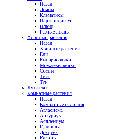
Назад
Лианы
Клематисы
Партеноциссус
Плющ
Разные лианы
Хвойные растения
Назад
Хвойные растения
Ели
Кипарисовики
Можжевельники
Сосны
Тисс
Туи
Лук-севок
Комнатные растения
Назад
Комнатные растения
Аглаонема
Антуриум
Асплениум
Гузмания
Драцена
Калатея