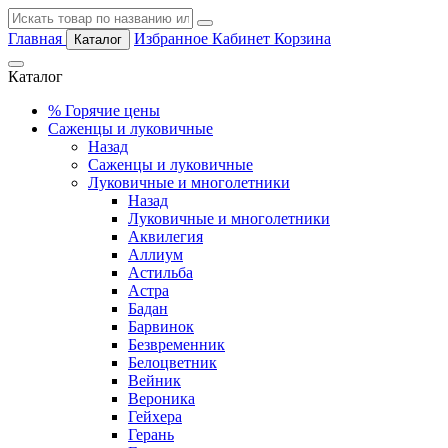
Главная
Избранное
Кабинет
Корзина
Каталог
Каталог
%
Горячие цены
Саженцы и луковичные
Назад
Саженцы и луковичные
Луковичные и многолетники
Назад
Луковичные и многолетники
Аквилегия
Аллиум
Астильба
Астра
Бадан
Барвинок
Безвременник
Белоцветник
Вейник
Вероника
Гейхера
Герань