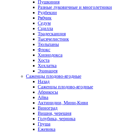
Пушкиния
Разные луковичные и многолетники
Рудбекии
Рябчик
Седум
Сцилла
Традесканция
Тысячелистник
Тюльпаны
Флокс
Хионодокса
Хоста
Хохлатка
Эхинацея
Саженцы плодово-ягодные
Назад
Саженцы плодово-ягодные
Абрикосы
Айва
Актинидии, Мини-Киви
Виноград
Вишня, черешня
Голубика, черника
Груша
Ежевика