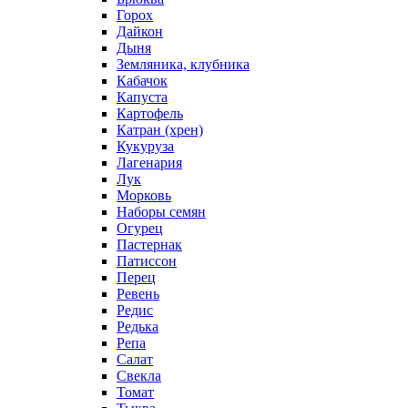
Горох
Дайкон
Дыня
Земляника, клубника
Кабачок
Капуста
Картофель
Катран (хрен)
Кукуруза
Лагенария
Лук
Морковь
Наборы семян
Огурец
Пастернак
Патиссон
Перец
Ревень
Редис
Редька
Репа
Салат
Свекла
Томат