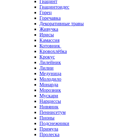
Гиацинт
Гиацинтоидес
Горец
Горечавка
Декоративные травы
Живучка
Ирисы
Камассия
Котовник
Кровохлёбка
Крокус
Лилейник
Лилии
Медуница
Молодило
Монарда
Морозник
Мускари
Нарциссы
Нивяник
Пеннисетум
Пионы
Подснежники
Примула
Пролеска