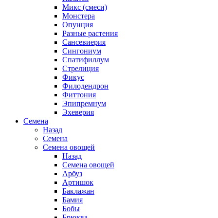
Микс (смеси)
Монстера
Опунция
Разные растения
Сансевиерия
Сингониум
Спатифиллум
Стрелиция
Фикус
Филодендрон
Фиттония
Эпипремнум
Эхеверия
Семена
Назад
Семена
Семена овощей
Назад
Семена овощей
Арбуз
Артишок
Баклажан
Бамия
Бобы
Брюква