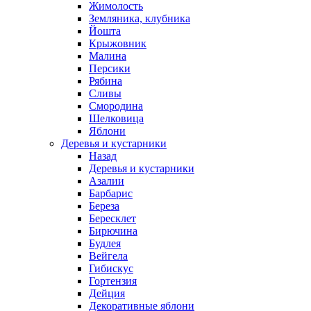
Жимолость
Земляника, клубника
Йошта
Крыжовник
Малина
Персики
Рябина
Сливы
Смородина
Шелковица
Яблони
Деревья и кустарники
Назад
Деревья и кустарники
Азалии
Барбарис
Береза
Бересклет
Бирючина
Будлея
Вейгела
Гибискус
Гортензия
Дейция
Декоративные яблони