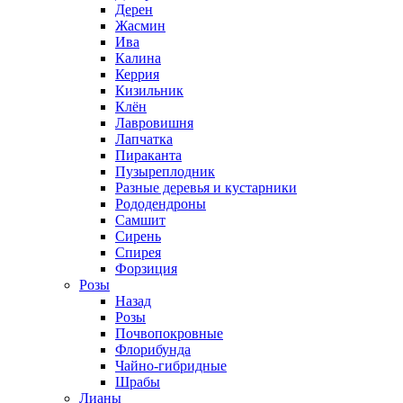
Дерен
Жасмин
Ива
Калина
Керрия
Кизильник
Клён
Лавровишня
Лапчатка
Пираканта
Пузыреплодник
Разные деревья и кустарники
Рододендроны
Самшит
Сирень
Спирея
Форзиция
Розы
Назад
Розы
Почвопокровные
Флорибунда
Чайно-гибридные
Шрабы
Лианы