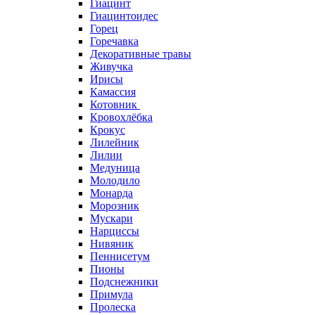
Гиацинт
Гиацинтоидес
Горец
Горечавка
Декоративные травы
Живучка
Ирисы
Камассия
Котовник
Кровохлёбка
Крокус
Лилейник
Лилии
Медуница
Молодило
Монарда
Морозник
Мускари
Нарциссы
Нивяник
Пеннисетум
Пионы
Подснежники
Примула
Пролеска