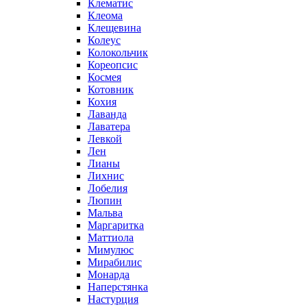
Клематис
Клеома
Клещевина
Колеус
Колокольчик
Кореопсис
Космея
Котовник
Кохия
Лаванда
Лаватера
Левкой
Лен
Лианы
Лихнис
Лобелия
Люпин
Мальва
Маргаритка
Маттиола
Мимулюс
Мирабилис
Монарда
Наперстянка
Настурция