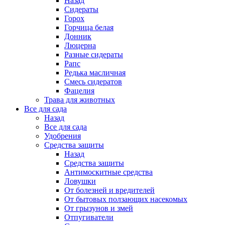
Назад
Сидераты
Горох
Горчица белая
Донник
Люцерна
Разные сидераты
Рапс
Редька масличная
Смесь сидератов
Фацелия
Трава для животных
Все для сада
Назад
Все для сада
Удобрения
Средства защиты
Назад
Средства защиты
Антимоскитные средства
Ловушки
От болезней и вредителей
От бытовых ползающих насекомых
От грызунов и змей
Отпугиватели