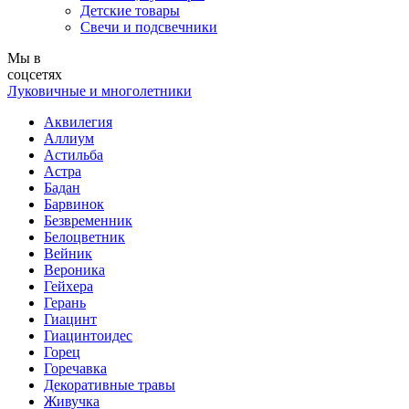
Детские товары
Свечи и подсвечники
Мы в
соцсетях
Луковичные и многолетники
Аквилегия
Аллиум
Астильба
Астра
Бадан
Барвинок
Безвременник
Белоцветник
Вейник
Вероника
Гейхера
Герань
Гиацинт
Гиацинтоидес
Горец
Горечавка
Декоративные травы
Живучка