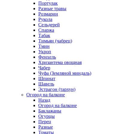
Портулак
Разные травы
Розмарин
Рукола
Сельдерей
Спаржа
Табак
Тимьян (чабрец)
Тмин
Укроп
Фенхель
Хризантема овощная
Чабер
Чуфа (Земляной миндаль)
Шпинат
Щавель
Эстрагон (тархун)
Огород на балконе
Назад
Огород на балконе
Баклажаны
Огурцы
Перец
Разные
Томаты