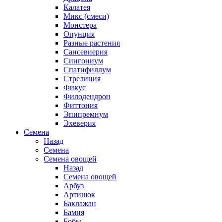
Калатея
Микс (смеси)
Монстера
Опунция
Разные растения
Сансевиерия
Сингониум
Спатифиллум
Стрелиция
Фикус
Филодендрон
Фиттония
Эпипремнум
Эхеверия
Семена
Назад
Семена
Семена овощей
Назад
Семена овощей
Арбуз
Артишок
Баклажан
Бамия
Бобы