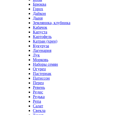
Брюква
Горох
Дайкон
Дыня
Земляника, клубника
Кабачок
Капуста
Картофель
Катран (хрен)
Кукуруза
Лагенария
Лук
Морковь
Наборы семян
Огурец
Пастернак
Патиссон
Перец
Ревень
Редис
Редька
Репа
Салат
Свекла