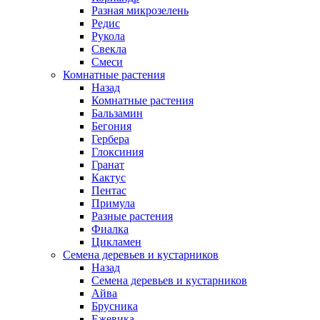
Разная микрозелень
Редис
Рукола
Свекла
Смеси
Комнатные растения
Назад
Комнатные растения
Бальзамин
Бегония
Гербера
Глоксиния
Гранат
Кактус
Пентас
Примула
Разные растения
Фиалка
Цикламен
Семена деревьев и кустарников
Назад
Семена деревьев и кустарников
Айва
Брусника
Ежевика