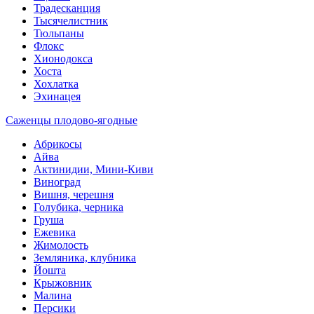
Традесканция
Тысячелистник
Тюльпаны
Флокс
Хионодокса
Хоста
Хохлатка
Эхинацея
Саженцы плодово-ягодные
Абрикосы
Айва
Актинидии, Мини-Киви
Виноград
Вишня, черешня
Голубика, черника
Груша
Ежевика
Жимолость
Земляника, клубника
Йошта
Крыжовник
Малина
Персики