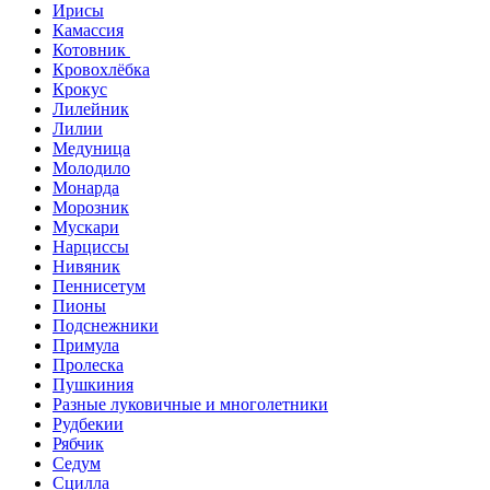
Ирисы
Камассия
Котовник
Кровохлёбка
Крокус
Лилейник
Лилии
Медуница
Молодило
Монарда
Морозник
Мускари
Нарциссы
Нивяник
Пеннисетум
Пионы
Подснежники
Примула
Пролеска
Пушкиния
Разные луковичные и многолетники
Рудбекии
Рябчик
Седум
Сцилла