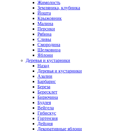
Жимолость
Земляника, клубника
Йошта
Крыжовник
Малина
Персики
Рябина
Сливы
Смородина
Шелковица
Яблони
Деревья и кустарники
Назад
Деревья и кустарники
Азалии
Барбарис
Береза
Бересклет
Бирючина
Будлея
Вейгела
Гибискус
Гортензия
Дейция
Декоративные яблони