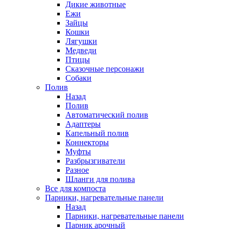
Дикие животные
Ежи
Зайцы
Кошки
Лягушки
Медведи
Птицы
Сказочные персонажи
Собаки
Полив
Назад
Полив
Автоматический полив
Адаптеры
Капельный полив
Коннекторы
Муфты
Разбрызгиватели
Разное
Шланги для полива
Все для компоста
Парники, нагревательные панели
Назад
Парники, нагревательные панели
Парник арочный