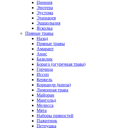
Цинния
Энотера
Эустома
Эхинацея
Эшшольция
Ясколка
Пряные травы
Назад
Пряные травы
Амарант
Анис
Базилик
Бораго (огуречная трава)
Горчица
Иссоп
Кервель
Кориандр (кинза)
Лимонная трава
Майоран
Мангольд
Мелисса
Мята
Наборы пряностей
Пажитник
Петрушка