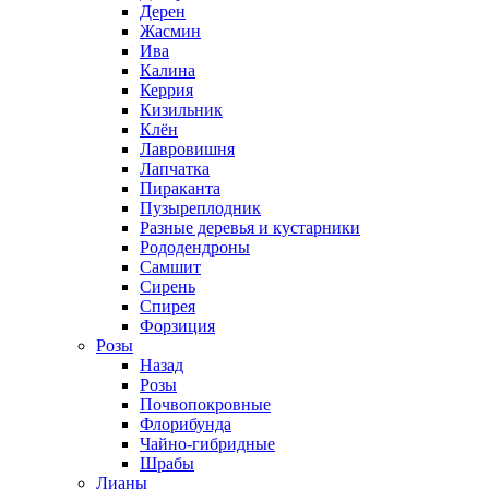
Дерен
Жасмин
Ива
Калина
Керрия
Кизильник
Клён
Лавровишня
Лапчатка
Пираканта
Пузыреплодник
Разные деревья и кустарники
Рододендроны
Самшит
Сирень
Спирея
Форзиция
Розы
Назад
Розы
Почвопокровные
Флорибунда
Чайно-гибридные
Шрабы
Лианы