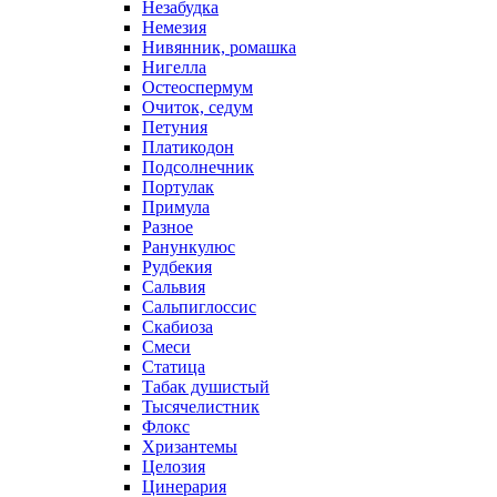
Незабудка
Немезия
Нивянник, ромашка
Нигелла
Остеоспермум
Очиток, седум
Петуния
Платикодон
Подсолнечник
Портулак
Примула
Разное
Ранункулюс
Рудбекия
Сальвия
Сальпиглоссис
Скабиоза
Смеси
Статица
Табак душистый
Тысячелистник
Флокс
Хризантемы
Целозия
Цинерария