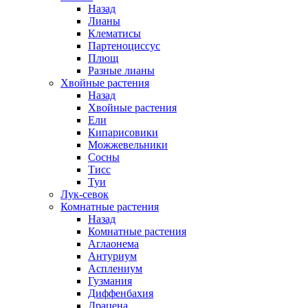
Назад
Лианы
Клематисы
Партеноциссус
Плющ
Разные лианы
Хвойные растения
Назад
Хвойные растения
Ели
Кипарисовики
Можжевельники
Сосны
Тисс
Туи
Лук-севок
Комнатные растения
Назад
Комнатные растения
Аглаонема
Антуриум
Асплениум
Гузмания
Диффенбахия
Драцена