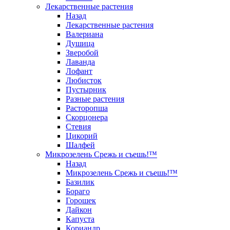
Лекарственные растения
Назад
Лекарственные растения
Валериана
Душица
Зверобой
Лаванда
Лофант
Любисток
Пустырник
Разные растения
Расторопша
Скорцонера
Стевия
Цикорий
Шалфей
Микрозелень Срежь и съешь!™
Назад
Микрозелень Срежь и съешь!™
Базилик
Бораго
Горошек
Дайкон
Капуста
Кориандр