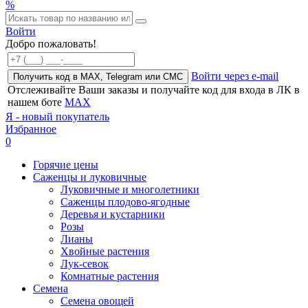
%
Войти
Добро пожаловать!
Войти через e-mail
Получить код в MAX, Telegram или СМС
Отслеживайте Ваши заказы и получайте код для входа в ЛК в
нашем боте
MAX
Я - новый покупатель
Избранное
0
Горячие цены
Саженцы и луковичные
Луковичные и многолетники
Саженцы плодово-ягодные
Деревья и кустарники
Розы
Лианы
Хвойные растения
Лук-севок
Комнатные растения
Семена
Семена овощей