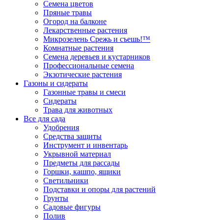
Семена цветов
Пряные травы
Огород на балконе
Лекарственные растения
Микрозелень Срежь и съешь!™
Комнатные растения
Семена деревьев и кустарников
Профессиональные семена
Экзотические растения
Газоны и сидераты
Газонные травы и смеси
Сидераты
Трава для животных
Все для сада
Удобрения
Средства защиты
Инструмент и инвентарь
Укрывной материал
Предметы для рассады
Горшки, кашпо, ящики
Светильники
Подставки и опоры для растений
Грунты
Садовые фигуры
Полив