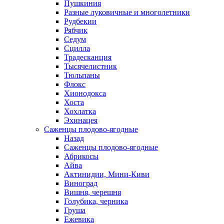
Пушкиния
Разные луковичные и многолетники
Рудбекии
Рябчик
Седум
Сцилла
Традесканция
Тысячелистник
Тюльпаны
Флокс
Хионодокса
Хоста
Хохлатка
Эхинацея
Саженцы плодово-ягодные
Назад
Саженцы плодово-ягодные
Абрикосы
Айва
Актинидии, Мини-Киви
Виноград
Вишня, черешня
Голубика, черника
Груша
Ежевика