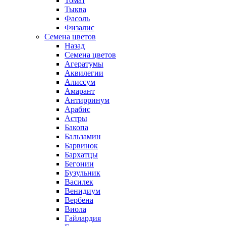
Томат
Тыква
Фасоль
Физалис
Семена цветов
Назад
Семена цветов
Агератумы
Аквилегии
Алиссум
Амарант
Антирринум
Арабис
Астры
Бакопа
Бальзамин
Барвинок
Бархатцы
Бегонии
Бузульник
Василек
Венидиум
Вербена
Виола
Гайлардия