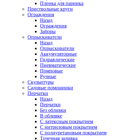
Пленка для парника
Приствольные круги
Ограждения
Назад
Ограждения
Заборы
Опрыскиватели
Назад
Опрыскиватели
Аккумуляторные
Гидравлические
Пневматические
Помповые
Ручные
Скульптуры
Садовые помощники
Перчатки
Назад
Перчатки
Без обливки
В обливке
С латексным покрытием
С нитриловым покрытием
С полиуретановым покрытием
Точечная заливка