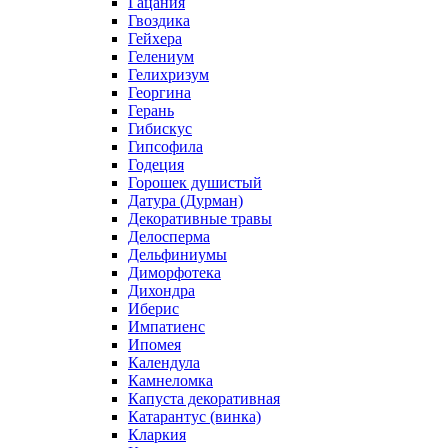
Гацания
Гвоздика
Гейхера
Гелениум
Гелихризум
Георгина
Герань
Гибискус
Гипсофила
Годеция
Горошек душистый
Датура (Дурман)
Декоративные травы
Делосперма
Дельфиниумы
Диморфотека
Дихондра
Иберис
Импатиенс
Ипомея
Календула
Камнеломка
Капуста декоративная
Катарантус (винка)
Кларкия