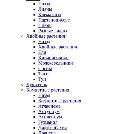
Назад
Лианы
Клематисы
Партеноциссус
Плющ
Разные лианы
Хвойные растения
Назад
Хвойные растения
Ели
Кипарисовики
Можжевельники
Сосны
Тисс
Туи
Лук-севок
Комнатные растения
Назад
Комнатные растения
Аглаонема
Антуриум
Асплениум
Гузмания
Диффенбахия
Драцена