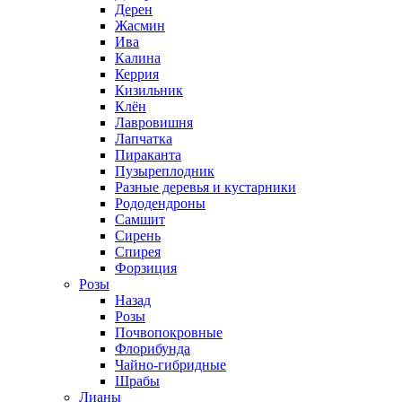
Дерен
Жасмин
Ива
Калина
Керрия
Кизильник
Клён
Лавровишня
Лапчатка
Пираканта
Пузыреплодник
Разные деревья и кустарники
Рододендроны
Самшит
Сирень
Спирея
Форзиция
Розы
Назад
Розы
Почвопокровные
Флорибунда
Чайно-гибридные
Шрабы
Лианы