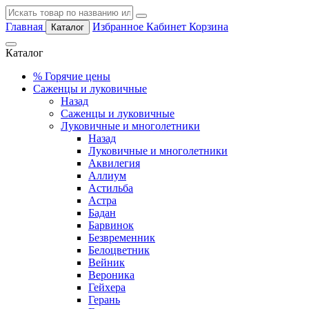
Главная
Избранное
Кабинет
Корзина
Каталог
Каталог
%
Горячие цены
Саженцы и луковичные
Назад
Саженцы и луковичные
Луковичные и многолетники
Назад
Луковичные и многолетники
Аквилегия
Аллиум
Астильба
Астра
Бадан
Барвинок
Безвременник
Белоцветник
Вейник
Вероника
Гейхера
Герань