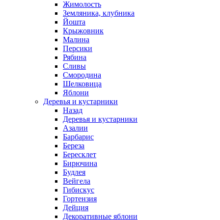
Жимолость
Земляника, клубника
Йошта
Крыжовник
Малина
Персики
Рябина
Сливы
Смородина
Шелковица
Яблони
Деревья и кустарники
Назад
Деревья и кустарники
Азалии
Барбарис
Береза
Бересклет
Бирючина
Будлея
Вейгела
Гибискус
Гортензия
Дейция
Декоративные яблони