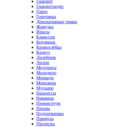
Гиацинт
Гиацинтоидес
Горец
Горечавка
Декоративные травы
Живучка
Ирисы
Камассия
Котовник
Кровохлёбка
Крокус
Лилейник
Лилии
Медуница
Молодило
Монарда
Морозник
Мускари
Нарциссы
Нивяник
Пеннисетум
Пионы
Подснежники
Примула
Пролеска