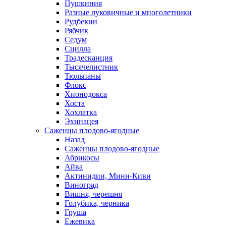
Пушкиния
Разные луковичные и многолетники
Рудбекии
Рябчик
Седум
Сцилла
Традесканция
Тысячелистник
Тюльпаны
Флокс
Хионодокса
Хоста
Хохлатка
Эхинацея
Саженцы плодово-ягодные
Назад
Саженцы плодово-ягодные
Абрикосы
Айва
Актинидии, Мини-Киви
Виноград
Вишня, черешня
Голубика, черника
Груша
Ежевика