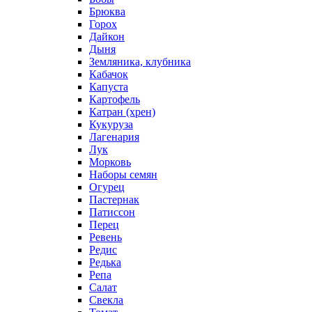
Брюква
Горох
Дайкон
Дыня
Земляника, клубника
Кабачок
Капуста
Картофель
Катран (хрен)
Кукуруза
Лагенария
Лук
Морковь
Наборы семян
Огурец
Пастернак
Патиссон
Перец
Ревень
Редис
Редька
Репа
Салат
Свекла