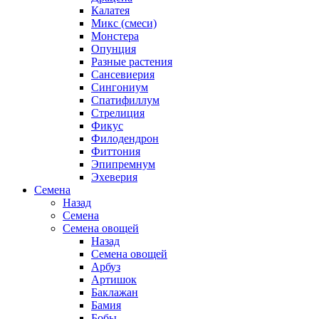
Калатея
Микс (смеси)
Монстера
Опунция
Разные растения
Сансевиерия
Сингониум
Спатифиллум
Стрелиция
Фикус
Филодендрон
Фиттония
Эпипремнум
Эхеверия
Семена
Назад
Семена
Семена овощей
Назад
Семена овощей
Арбуз
Артишок
Баклажан
Бамия
Бобы