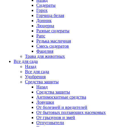
Назад
Сидераты
Горох
Горчица белая
Донник
Люцерна
Разные сидераты
Рапс
Редька масличная
Смесь сидератов
Фацелия
Трава для животных
Все для сада
Назад
Все для сада
Удобрения
Средства защиты
Назад
Средства защиты
Антимоскитные средства
Ловушки
От болезней и вредителей
От бытовых ползающих насекомых
От грызунов и змей
Отпугиватели