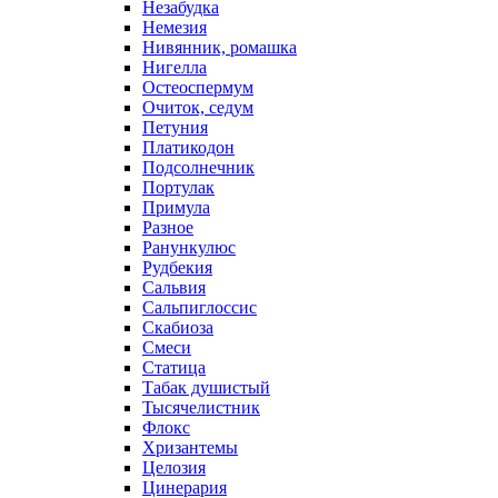
Незабудка
Немезия
Нивянник, ромашка
Нигелла
Остеоспермум
Очиток, седум
Петуния
Платикодон
Подсолнечник
Портулак
Примула
Разное
Ранункулюс
Рудбекия
Сальвия
Сальпиглоссис
Скабиоза
Смеси
Статица
Табак душистый
Тысячелистник
Флокс
Хризантемы
Целозия
Цинерария