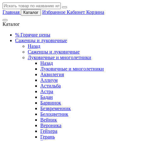
Главная
Избранное
Кабинет
Корзина
Каталог
Каталог
%
Горячие цены
Саженцы и луковичные
Назад
Саженцы и луковичные
Луковичные и многолетники
Назад
Луковичные и многолетники
Аквилегия
Аллиум
Астильба
Астра
Бадан
Барвинок
Безвременник
Белоцветник
Вейник
Вероника
Гейхера
Герань