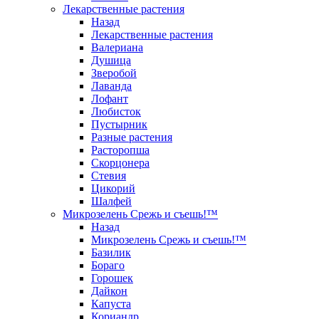
Лекарственные растения
Назад
Лекарственные растения
Валериана
Душица
Зверобой
Лаванда
Лофант
Любисток
Пустырник
Разные растения
Расторопша
Скорцонера
Стевия
Цикорий
Шалфей
Микрозелень Срежь и съешь!™
Назад
Микрозелень Срежь и съешь!™
Базилик
Бораго
Горошек
Дайкон
Капуста
Кориандр