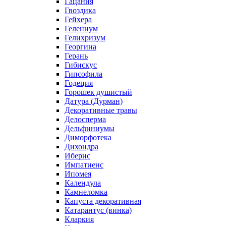
Гацания
Гвоздика
Гейхера
Гелениум
Гелихризум
Георгина
Герань
Гибискус
Гипсофила
Годеция
Горошек душистый
Датура (Дурман)
Декоративные травы
Делосперма
Дельфиниумы
Диморфотека
Дихондра
Иберис
Импатиенс
Ипомея
Календула
Камнеломка
Капуста декоративная
Катарантус (винка)
Кларкия