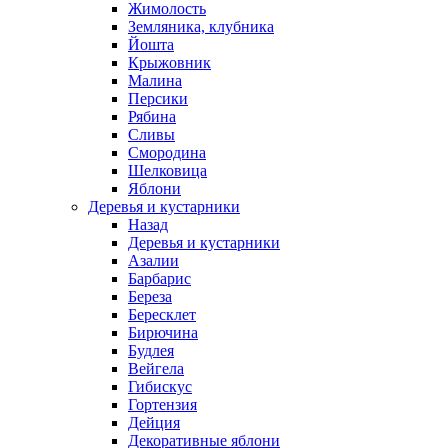
Жимолость
Земляника, клубника
Йошта
Крыжовник
Малина
Персики
Рябина
Сливы
Смородина
Шелковица
Яблони
Деревья и кустарники
Назад
Деревья и кустарники
Азалии
Барбарис
Береза
Бересклет
Бирючина
Будлея
Вейгела
Гибискус
Гортензия
Дейция
Декоративные яблони