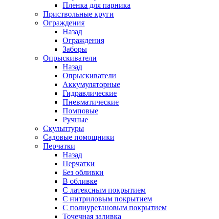
Пленка для парника
Приствольные круги
Ограждения
Назад
Ограждения
Заборы
Опрыскиватели
Назад
Опрыскиватели
Аккумуляторные
Гидравлические
Пневматические
Помповые
Ручные
Скульптуры
Садовые помощники
Перчатки
Назад
Перчатки
Без обливки
В обливке
С латексным покрытием
С нитриловым покрытием
С полиуретановым покрытием
Точечная заливка