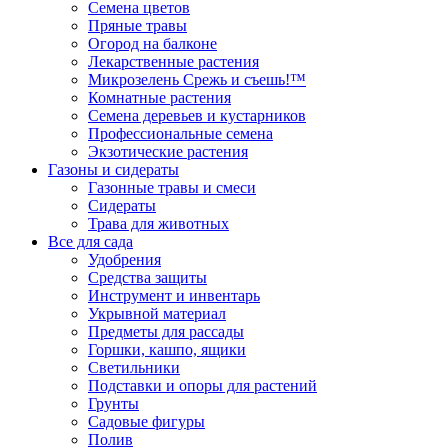
Семена цветов
Пряные травы
Огород на балконе
Лекарственные растения
Микрозелень Срежь и съешь!™
Комнатные растения
Семена деревьев и кустарников
Профессиональные семена
Экзотические растения
Газоны и сидераты
Газонные травы и смеси
Сидераты
Трава для животных
Все для сада
Удобрения
Средства защиты
Инструмент и инвентарь
Укрывной материал
Предметы для рассады
Горшки, кашпо, ящики
Светильники
Подставки и опоры для растений
Грунты
Садовые фигуры
Полив