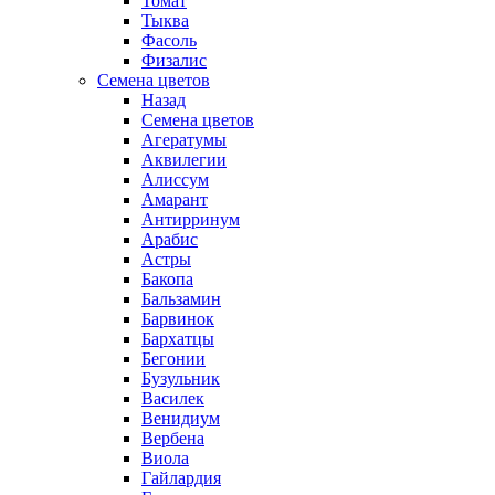
Томат
Тыква
Фасоль
Физалис
Семена цветов
Назад
Семена цветов
Агератумы
Аквилегии
Алиссум
Амарант
Антирринум
Арабис
Астры
Бакопа
Бальзамин
Барвинок
Бархатцы
Бегонии
Бузульник
Василек
Венидиум
Вербена
Виола
Гайлардия