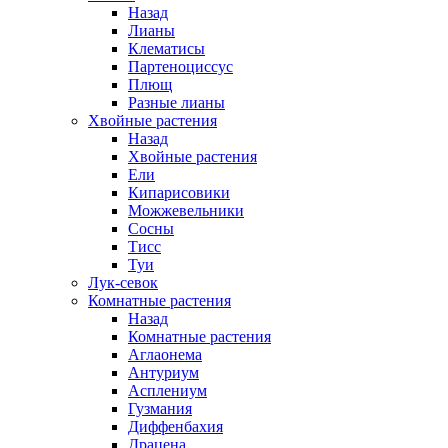
Назад
Лианы
Клематисы
Партеноциссус
Плющ
Разные лианы
Хвойные растения
Назад
Хвойные растения
Ели
Кипарисовики
Можжевельники
Сосны
Тисс
Туи
Лук-севок
Комнатные растения
Назад
Комнатные растения
Аглаонема
Антуриум
Асплениум
Гузмания
Диффенбахия
Драцена