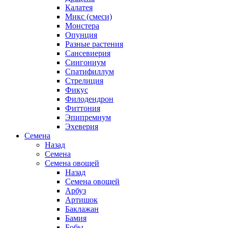
Калатея
Микс (смеси)
Монстера
Опунция
Разные растения
Сансевиерия
Сингониум
Спатифиллум
Стрелиция
Фикус
Филодендрон
Фиттония
Эпипремнум
Эхеверия
Семена
Назад
Семена
Семена овощей
Назад
Семена овощей
Арбуз
Артишок
Баклажан
Бамия
Бобы