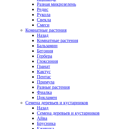
Разная микрозелень
Редис
Рукола
Свекла
Смеси
Комнатные растения
Назад
Комнатные растения
Бальзамин
Бегония
Гербера
Глоксиния
Гранат
Кактус
Пентас
Примула
Разные растения
Фиалка
Цикламен
Семена деревьев и кустарников
Назад
Семена деревьев и кустарников
Айва
Брусника
Ежевика