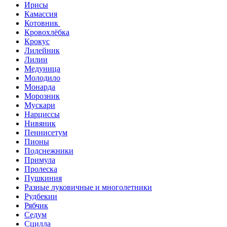
Ирисы
Камассия
Котовник
Кровохлёбка
Крокус
Лилейник
Лилии
Медуница
Молодило
Монарда
Морозник
Мускари
Нарциссы
Нивяник
Пеннисетум
Пионы
Подснежники
Примула
Пролеска
Пушкиния
Разные луковичные и многолетники
Рудбекии
Рябчик
Седум
Сцилла