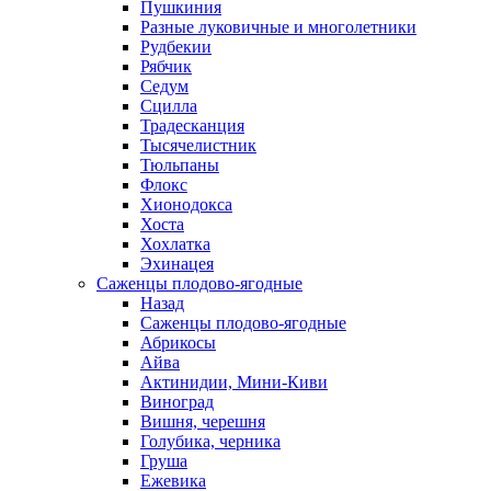
Пушкиния
Разные луковичные и многолетники
Рудбекии
Рябчик
Седум
Сцилла
Традесканция
Тысячелистник
Тюльпаны
Флокс
Хионодокса
Хоста
Хохлатка
Эхинацея
Саженцы плодово-ягодные
Назад
Саженцы плодово-ягодные
Абрикосы
Айва
Актинидии, Мини-Киви
Виноград
Вишня, черешня
Голубика, черника
Груша
Ежевика