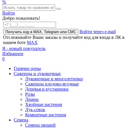
%
Войти
Добро пожаловать!
Войти через e-mail
Получить код в MAX, Telegram или СМС
Отслеживайте Ваши заказы и получайте код для входа в ЛК в
нашем боте
MAX
Я - новый покупатель
Избранное
0
Горячие цены
Саженцы и луковичные
Луковичные и многолетники
Саженцы плодово-ягодные
Деревья и кустарники
Розы
Лианы
Хвойные растения
Лук-севок
Комнатные растения
Семена
Семена овощей