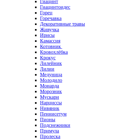
Гиацинт
Гиацинтоидес
Горец
Горечавка
Декоративные травы
Живучка
Ирисы
Камассия
Котовник
Кровохлёбка
Крокус
Лилейник
Лилии
Медуница
Молодило
Монарда
Морозник
Мускари
Нарциссы
Нивяник
Пеннисетум
Пионы
Подснежники
Примула
Пролеска