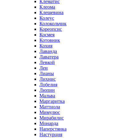
Клематис
Клеома
Клещевина
Колеус
Колокольчик
Кореопсис
Космея
Котовник
Кохия
Лаванда
Лаватера
Левкой
Лен
Лианы
Лихнис
Лобелия
Люпин
Мальва
Маргаритка
Маттиола
Мимулюс
Мирабилис
Монарда
Наперстянка
Настурция