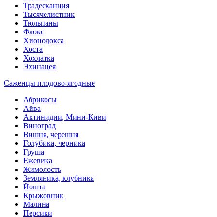
Традесканция
Тысячелистник
Тюльпаны
Флокс
Хионодокса
Хоста
Хохлатка
Эхинацея
Саженцы плодово-ягодные
Абрикосы
Айва
Актинидии, Мини-Киви
Виноград
Вишня, черешня
Голубика, черника
Груша
Ежевика
Жимолость
Земляника, клубника
Йошта
Крыжовник
Малина
Персики