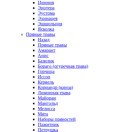
Цинния
Энотера
Эустома
Эхинацея
Эшшольция
Ясколка
Пряные травы
Назад
Пряные травы
Амарант
Анис
Базилик
Бораго (огуречная трава)
Горчица
Иссоп
Кервель
Кориандр (кинза)
Лимонная трава
Майоран
Мангольд
Мелисса
Мята
Наборы пряностей
Пажитник
Петрушка