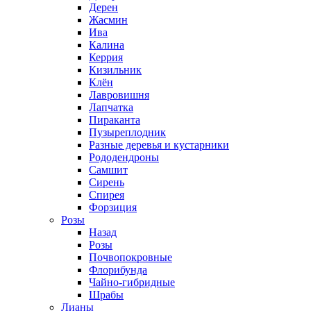
Дерен
Жасмин
Ива
Калина
Керрия
Кизильник
Клён
Лавровишня
Лапчатка
Пираканта
Пузыреплодник
Разные деревья и кустарники
Рододендроны
Самшит
Сирень
Спирея
Форзиция
Розы
Назад
Розы
Почвопокровные
Флорибунда
Чайно-гибридные
Шрабы
Лианы