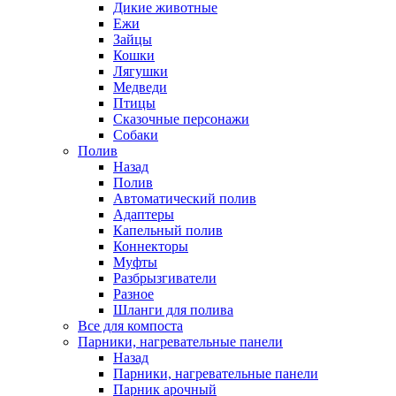
Дикие животные
Ежи
Зайцы
Кошки
Лягушки
Медведи
Птицы
Сказочные персонажи
Собаки
Полив
Назад
Полив
Автоматический полив
Адаптеры
Капельный полив
Коннекторы
Муфты
Разбрызгиватели
Разное
Шланги для полива
Все для компоста
Парники, нагревательные панели
Назад
Парники, нагревательные панели
Парник арочный