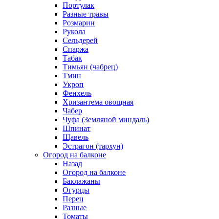
Портулак
Разные травы
Розмарин
Рукола
Сельдерей
Спаржа
Табак
Тимьян (чабрец)
Тмин
Укроп
Фенхель
Хризантема овощная
Чабер
Чуфа (Земляной миндаль)
Шпинат
Щавель
Эстрагон (тархун)
Огород на балконе
Назад
Огород на балконе
Баклажаны
Огурцы
Перец
Разные
Томаты