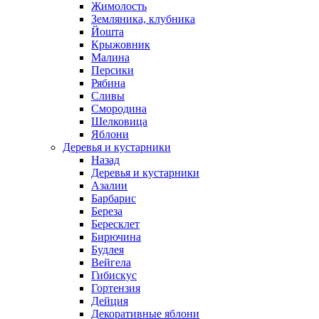
Жимолость
Земляника, клубника
Йошта
Крыжовник
Малина
Персики
Рябина
Сливы
Смородина
Шелковица
Яблони
Деревья и кустарники
Назад
Деревья и кустарники
Азалии
Барбарис
Береза
Бересклет
Бирючина
Будлея
Вейгела
Гибискус
Гортензия
Дейция
Декоративные яблони