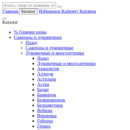
Главная
Избранное
Кабинет
Корзина
Каталог
Каталог
%
Горячие цены
Саженцы и луковичные
Назад
Саженцы и луковичные
Луковичные и многолетники
Назад
Луковичные и многолетники
Аквилегия
Аллиум
Астильба
Астра
Бадан
Барвинок
Безвременник
Белоцветник
Вейник
Вероника
Гейхера
Герань