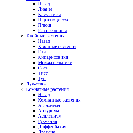
Назад
Лианы
Клематисы
Партеноциссус
Плющ
Разные лианы
Хвойные растения
Назад
Хвойные растения
Ели
Кипарисовики
Можжевельники
Сосны
Тисс
Туи
Лук-севок
Комнатные растения
Назад
Комнатные растения
Аглаонема
Антуриум
Асплениум
Гузмания
Диффенбахия
Драцена