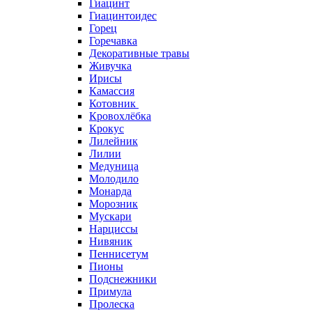
Гиацинт
Гиацинтоидес
Горец
Горечавка
Декоративные травы
Живучка
Ирисы
Камассия
Котовник
Кровохлёбка
Крокус
Лилейник
Лилии
Медуница
Молодило
Монарда
Морозник
Мускари
Нарциссы
Нивяник
Пеннисетум
Пионы
Подснежники
Примула
Пролеска