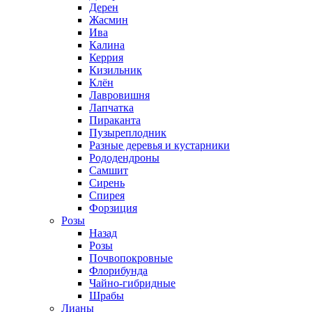
Дерен
Жасмин
Ива
Калина
Керрия
Кизильник
Клён
Лавровишня
Лапчатка
Пираканта
Пузыреплодник
Разные деревья и кустарники
Рододендроны
Самшит
Сирень
Спирея
Форзиция
Розы
Назад
Розы
Почвопокровные
Флорибунда
Чайно-гибридные
Шрабы
Лианы