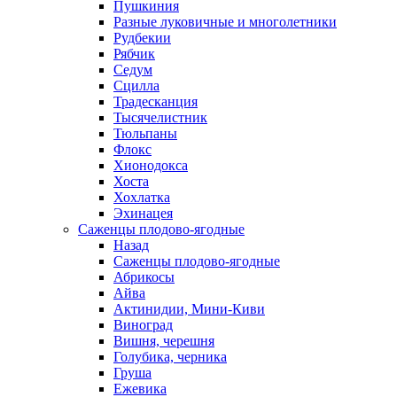
Пушкиния
Разные луковичные и многолетники
Рудбекии
Рябчик
Седум
Сцилла
Традесканция
Тысячелистник
Тюльпаны
Флокс
Хионодокса
Хоста
Хохлатка
Эхинацея
Саженцы плодово-ягодные
Назад
Саженцы плодово-ягодные
Абрикосы
Айва
Актинидии, Мини-Киви
Виноград
Вишня, черешня
Голубика, черника
Груша
Ежевика