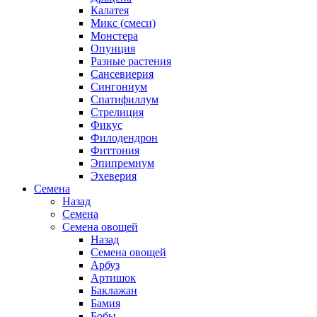
Калатея
Микс (смеси)
Монстера
Опунция
Разные растения
Сансевиерия
Сингониум
Спатифиллум
Стрелиция
Фикус
Филодендрон
Фиттония
Эпипремнум
Эхеверия
Семена
Назад
Семена
Семена овощей
Назад
Семена овощей
Арбуз
Артишок
Баклажан
Бамия
Бобы