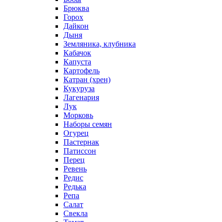
Брюква
Горох
Дайкон
Дыня
Земляника, клубника
Кабачок
Капуста
Картофель
Катран (хрен)
Кукуруза
Лагенария
Лук
Морковь
Наборы семян
Огурец
Пастернак
Патиссон
Перец
Ревень
Редис
Редька
Репа
Салат
Свекла