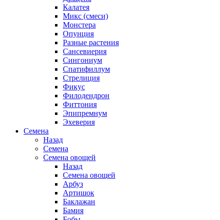
Калатея
Микс (смеси)
Монстера
Опунция
Разные растения
Сансевиерия
Сингониум
Спатифиллум
Стрелиция
Фикус
Филодендрон
Фиттония
Эпипремнум
Эхеверия
Семена
Назад
Семена
Семена овощей
Назад
Семена овощей
Арбуз
Артишок
Баклажан
Бамия
Бобы