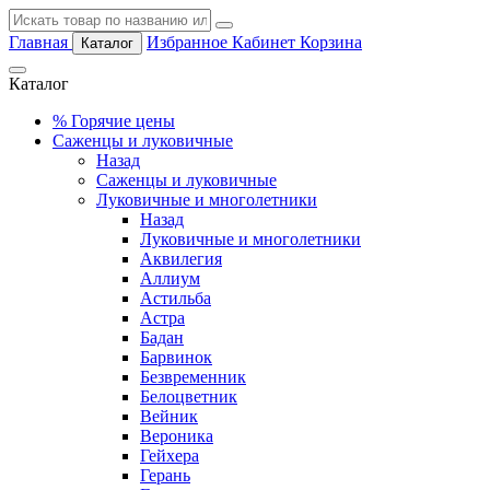
Главная
Избранное
Кабинет
Корзина
Каталог
Каталог
%
Горячие цены
Саженцы и луковичные
Назад
Саженцы и луковичные
Луковичные и многолетники
Назад
Луковичные и многолетники
Аквилегия
Аллиум
Астильба
Астра
Бадан
Барвинок
Безвременник
Белоцветник
Вейник
Вероника
Гейхера
Герань