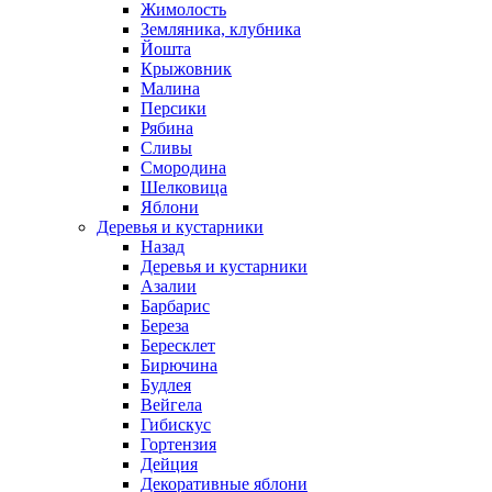
Жимолость
Земляника, клубника
Йошта
Крыжовник
Малина
Персики
Рябина
Сливы
Смородина
Шелковица
Яблони
Деревья и кустарники
Назад
Деревья и кустарники
Азалии
Барбарис
Береза
Бересклет
Бирючина
Будлея
Вейгела
Гибискус
Гортензия
Дейция
Декоративные яблони