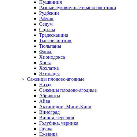
Пушкиния
Разные луковичные и многолетники
Рудбекии
Рябчик
Седум
Сцилла
Традесканция
Тысячелистник
Тюльпаны
Флокс
Хионодокса
Хоста
Хохлатка
Эхинацея
Саженцы плодово-ягодные
Назад
Саженцы плодово-ягодные
Абрикосы
Айва
Актинидии, Мини-Киви
Виноград
Вишня, черешня
Голубика, черника
Груша
Ежевика