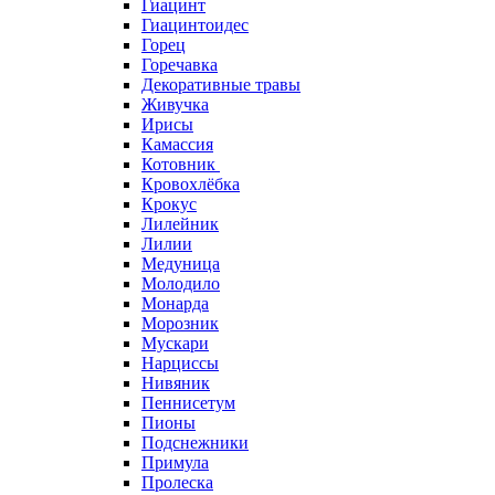
Гиацинт
Гиацинтоидес
Горец
Горечавка
Декоративные травы
Живучка
Ирисы
Камассия
Котовник
Кровохлёбка
Крокус
Лилейник
Лилии
Медуница
Молодило
Монарда
Морозник
Мускари
Нарциссы
Нивяник
Пеннисетум
Пионы
Подснежники
Примула
Пролеска