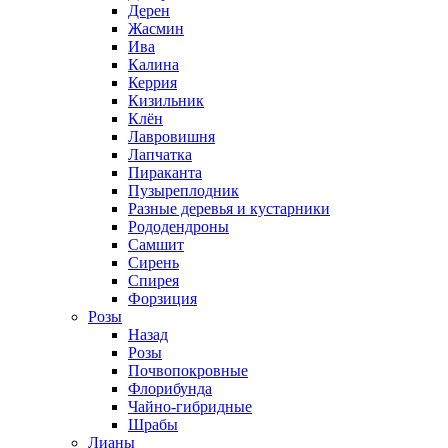
Дерен
Жасмин
Ива
Калина
Керрия
Кизильник
Клён
Лавровишня
Лапчатка
Пираканта
Пузыреплодник
Разные деревья и кустарники
Рододендроны
Самшит
Сирень
Спирея
Форзиция
Розы
Назад
Розы
Почвопокровные
Флорибунда
Чайно-гибридные
Шрабы
Лианы