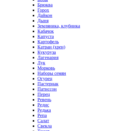
Брюква
Горох
Дайкон
Дыня
Земляника, клубника
Кабачок
Капуста
Картофель
Катран (хрен)
Кукуруза
Лагенария
Лук
Морковь
Наборы семян
Огурец
Пастернак
Патиссон
Перец
Ревень
Редис
Редька
Репа
Салат
Свекла