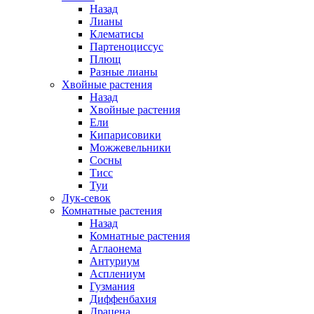
Назад
Лианы
Клематисы
Партеноциссус
Плющ
Разные лианы
Хвойные растения
Назад
Хвойные растения
Ели
Кипарисовики
Можжевельники
Сосны
Тисс
Туи
Лук-севок
Комнатные растения
Назад
Комнатные растения
Аглаонема
Антуриум
Асплениум
Гузмания
Диффенбахия
Драцена