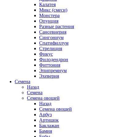
Калатея
Микс (смеси)
Монстера
Опунция
Разные растения
Сансевиерия
Сингониум
Спатифиллум
Стрелиция
Фикус
Филодендрон
Фиттония
Эпипремнум
Эхеверия
Семена
Назад
Семена
Семена овощей
Назад
Семена овощей
Арбуз
Артишок
Баклажан
Бамия
Бобы