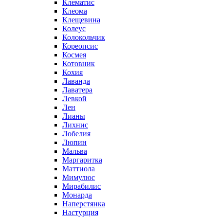
Клематис
Клеома
Клещевина
Колеус
Колокольчик
Кореопсис
Космея
Котовник
Кохия
Лаванда
Лаватера
Левкой
Лен
Лианы
Лихнис
Лобелия
Люпин
Мальва
Маргаритка
Маттиола
Мимулюс
Мирабилис
Монарда
Наперстянка
Настурция