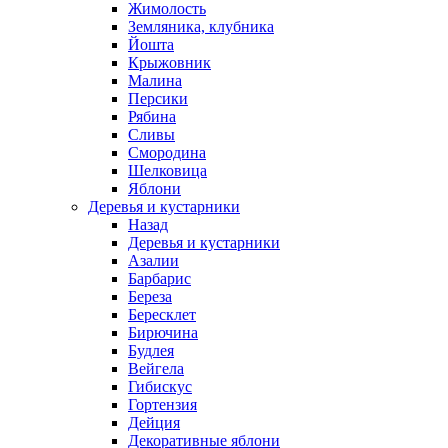
Жимолость
Земляника, клубника
Йошта
Крыжовник
Малина
Персики
Рябина
Сливы
Смородина
Шелковица
Яблони
Деревья и кустарники
Назад
Деревья и кустарники
Азалии
Барбарис
Береза
Бересклет
Бирючина
Будлея
Вейгела
Гибискус
Гортензия
Дейция
Декоративные яблони