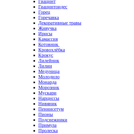
Гиацинт
Гиацинтоидес
Горец
Горечавка
Декоративные травы
Живучка
Ирисы
Камассия
Котовник
Кровохлёбка
Крокус
Лилейник
Лилии
Медуница
Молодило
Монарда
Морозник
Мускари
Нарциссы
Нивяник
Пеннисетум
Пионы
Подснежники
Примула
Пролеска