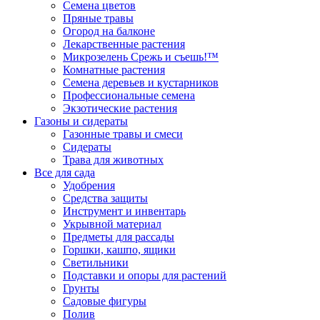
Семена цветов
Пряные травы
Огород на балконе
Лекарственные растения
Микрозелень Срежь и съешь!™
Комнатные растения
Семена деревьев и кустарников
Профессиональные семена
Экзотические растения
Газоны и сидераты
Газонные травы и смеси
Сидераты
Трава для животных
Все для сада
Удобрения
Средства защиты
Инструмент и инвентарь
Укрывной материал
Предметы для рассады
Горшки, кашпо, ящики
Светильники
Подставки и опоры для растений
Грунты
Садовые фигуры
Полив