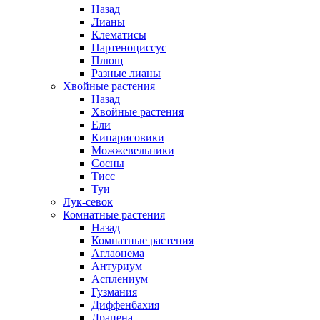
Назад
Лианы
Клематисы
Партеноциссус
Плющ
Разные лианы
Хвойные растения
Назад
Хвойные растения
Ели
Кипарисовики
Можжевельники
Сосны
Тисс
Туи
Лук-севок
Комнатные растения
Назад
Комнатные растения
Аглаонема
Антуриум
Асплениум
Гузмания
Диффенбахия
Драцена