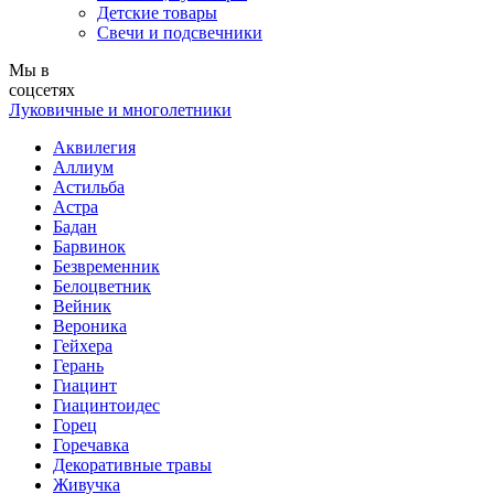
Детские товары
Свечи и подсвечники
Мы в
соцсетях
Луковичные и многолетники
Аквилегия
Аллиум
Астильба
Астра
Бадан
Барвинок
Безвременник
Белоцветник
Вейник
Вероника
Гейхера
Герань
Гиацинт
Гиацинтоидес
Горец
Горечавка
Декоративные травы
Живучка