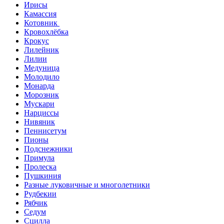
Ирисы
Камассия
Котовник
Кровохлёбка
Крокус
Лилейник
Лилии
Медуница
Молодило
Монарда
Морозник
Мускари
Нарциссы
Нивяник
Пеннисетум
Пионы
Подснежники
Примула
Пролеска
Пушкиния
Разные луковичные и многолетники
Рудбекии
Рябчик
Седум
Сцилла