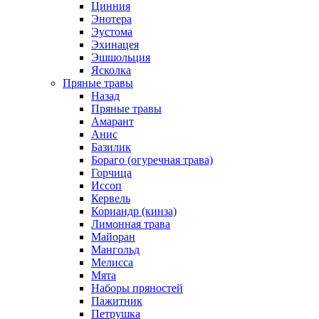
Цинния
Энотера
Эустома
Эхинацея
Эшшольция
Ясколка
Пряные травы
Назад
Пряные травы
Амарант
Анис
Базилик
Бораго (огуречная трава)
Горчица
Иссоп
Кервель
Кориандр (кинза)
Лимонная трава
Майоран
Мангольд
Мелисса
Мята
Наборы пряностей
Пажитник
Петрушка