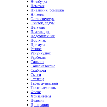
Незабудка
Немезия
Нивянник, ромашка
Нигелла
Остеоспермум
Очиток, седум
Петуния
Платикодон
Подсолнечник
Портулак
Примула
Разное
Ранункулюс
Рудбекия
Сальвия
Сальпиглоссис
Скабиоза
Смеси
Статица
Табак душистый
Тысячелистник
Флокс
Хризантемы
Целозия
Цинерария