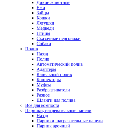
Дикие животные
Ежи
Зайцы
Кошки
Лягушки
Медведи
Птицы
Сказочные персонажи
Собаки
Полив
Назад
Полив
Автоматический полив
Адаптеры
Капельный полив
Коннекторы
Муфты
Разбрызгиватели
Разное
Шланги для полива
Все для компоста
Парники, нагревательные панели
Назад
Парники, нагревательные панели
Парник арочный