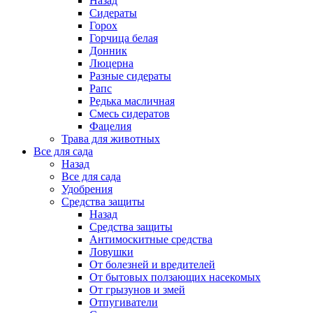
Назад
Сидераты
Горох
Горчица белая
Донник
Люцерна
Разные сидераты
Рапс
Редька масличная
Смесь сидератов
Фацелия
Трава для животных
Все для сада
Назад
Все для сада
Удобрения
Средства защиты
Назад
Средства защиты
Антимоскитные средства
Ловушки
От болезней и вредителей
От бытовых ползающих насекомых
От грызунов и змей
Отпугиватели