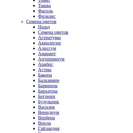
Томат
Тыква
Фасоль
Физалис
Семена цветов
Назад
Семена цветов
Агератумы
Аквилегии
Алиссум
Амарант
Антирринум
Арабис
Астры
Бакопа
Бальзамин
Барвинок
Бархатцы
Бегонии
Бузульник
Василек
Венидиум
Вербена
Виола
Гайлардия