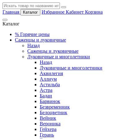
Главная
Избранное
Кабинет
Корзина
Каталог
Каталог
%
Горячие цены
Саженцы и луковичные
Назад
Саженцы и луковичные
Луковичные и многолетники
Назад
Луковичные и многолетники
Аквилегия
Аллиум
Астильба
Астра
Бадан
Барвинок
Безвременник
Белоцветник
Вейник
Вероника
Гейхера
Герань