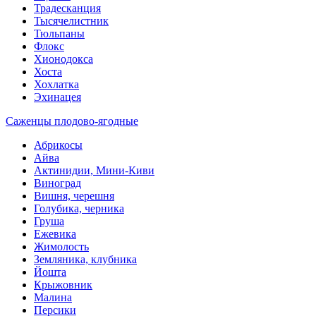
Традесканция
Тысячелистник
Тюльпаны
Флокс
Хионодокса
Хоста
Хохлатка
Эхинацея
Саженцы плодово-ягодные
Абрикосы
Айва
Актинидии, Мини-Киви
Виноград
Вишня, черешня
Голубика, черника
Груша
Ежевика
Жимолость
Земляника, клубника
Йошта
Крыжовник
Малина
Персики