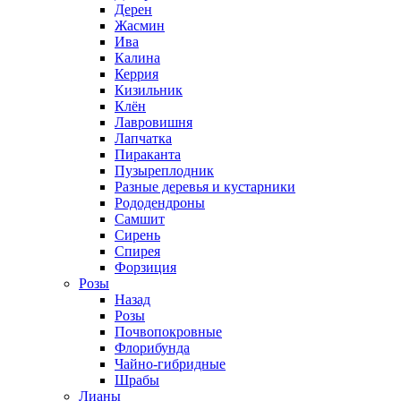
Дерен
Жасмин
Ива
Калина
Керрия
Кизильник
Клён
Лавровишня
Лапчатка
Пираканта
Пузыреплодник
Разные деревья и кустарники
Рододендроны
Самшит
Сирень
Спирея
Форзиция
Розы
Назад
Розы
Почвопокровные
Флорибунда
Чайно-гибридные
Шрабы
Лианы