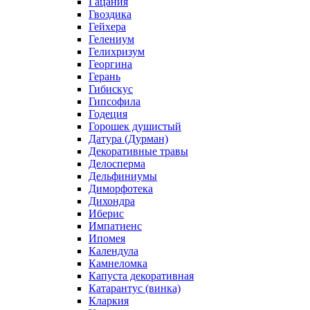
Гацания
Гвоздика
Гейхера
Гелениум
Гелихризум
Георгина
Герань
Гибискус
Гипсофила
Годеция
Горошек душистый
Датура (Дурман)
Декоративные травы
Делосперма
Дельфиниумы
Диморфотека
Дихондра
Иберис
Импатиенс
Ипомея
Календула
Камнеломка
Капуста декоративная
Катарантус (винка)
Кларкия