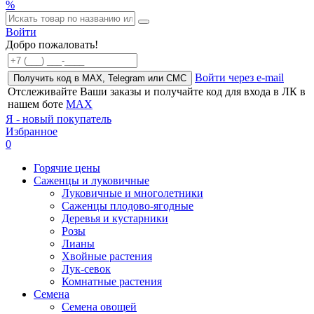
%
Войти
Добро пожаловать!
Войти через e-mail
Получить код в MAX, Telegram или СМС
Отслеживайте Ваши заказы и получайте код для входа в ЛК в
нашем боте
MAX
Я - новый покупатель
Избранное
0
Горячие цены
Саженцы и луковичные
Луковичные и многолетники
Саженцы плодово-ягодные
Деревья и кустарники
Розы
Лианы
Хвойные растения
Лук-севок
Комнатные растения
Семена
Семена овощей