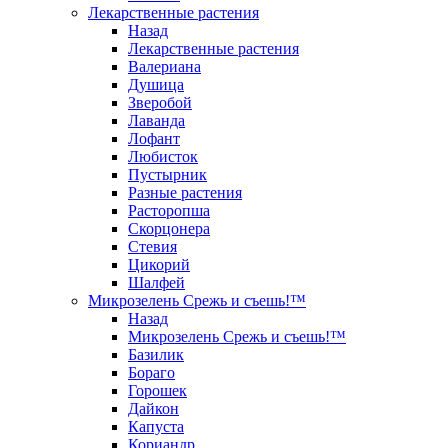
Лекарственные растения
Назад
Лекарственные растения
Валериана
Душица
Зверобой
Лаванда
Лофант
Любисток
Пустырник
Разные растения
Расторопша
Скорцонера
Стевия
Цикорий
Шалфей
Микрозелень Срежь и съешь!™
Назад
Микрозелень Срежь и съешь!™
Базилик
Бораго
Горошек
Дайкон
Капуста
Кориандр