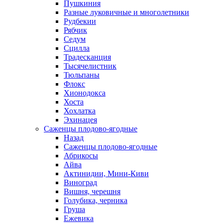
Пушкиния
Разные луковичные и многолетники
Рудбекии
Рябчик
Седум
Сцилла
Традесканция
Тысячелистник
Тюльпаны
Флокс
Хионодокса
Хоста
Хохлатка
Эхинацея
Саженцы плодово-ягодные
Назад
Саженцы плодово-ягодные
Абрикосы
Айва
Актинидии, Мини-Киви
Виноград
Вишня, черешня
Голубика, черника
Груша
Ежевика