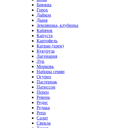
Брюква
Горох
Дайкон
Дыня
Земляника, клубника
Кабачок
Капуста
Картофель
Катран (хрен)
Кукуруза
Лагенария
Лук
Морковь
Наборы семян
Огурец
Пастернак
Патиссон
Перец
Ревень
Редис
Редька
Репа
Салат
Свекла