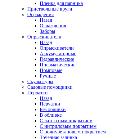
Пленка для парника
Приствольные круги
Ограждения
Назад
Ограждения
Заборы
Опрыскиватели
Назад
Опрыскиватели
Аккумуляторные
Гидравлические
Пневматические
Помповые
Ручные
Скульптуры
Садовые помощники
Перчатки
Назад
Перчатки
Без обливки
В обливке
С латексным покрытием
С нитриловым покрытием
С полиуретановым покрытием
Точечная заливка