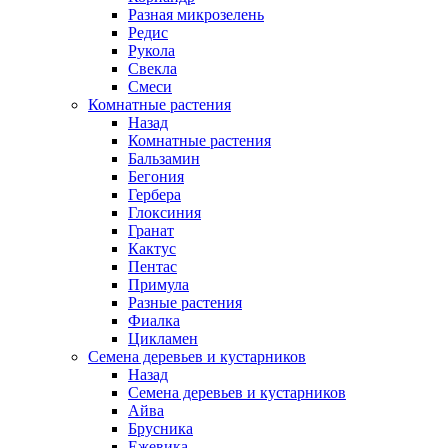
Разная микрозелень
Редис
Рукола
Свекла
Смеси
Комнатные растения
Назад
Комнатные растения
Бальзамин
Бегония
Гербера
Глоксиния
Гранат
Кактус
Пентас
Примула
Разные растения
Фиалка
Цикламен
Семена деревьев и кустарников
Назад
Семена деревьев и кустарников
Айва
Брусника
Ежевика