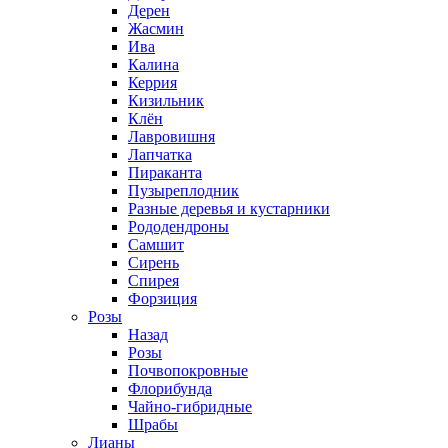
Дерен
Жасмин
Ива
Калина
Керрия
Кизильник
Клён
Лавровишня
Лапчатка
Пираканта
Пузыреплодник
Разные деревья и кустарники
Рододендроны
Самшит
Сирень
Спирея
Форзиция
Розы
Назад
Розы
Почвопокровные
Флорибунда
Чайно-гибридные
Шрабы
Лианы