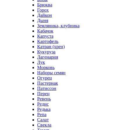
Брюква
Горох
Дайкон
Дыня
Земляника, клубника
Кабачок
Капуста
Картофель
Катран (хрен)
Кукуруза
Лагенария
Лук
Морковь
Наборы семян
Огурец
Пастернак
Патиссон
Перец
Ревень
Редис
Редька
Репа
Салат
Свекла