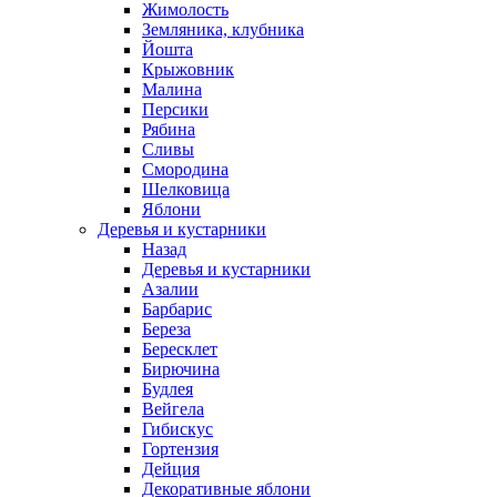
Жимолость
Земляника, клубника
Йошта
Крыжовник
Малина
Персики
Рябина
Сливы
Смородина
Шелковица
Яблони
Деревья и кустарники
Назад
Деревья и кустарники
Азалии
Барбарис
Береза
Бересклет
Бирючина
Будлея
Вейгела
Гибискус
Гортензия
Дейция
Декоративные яблони