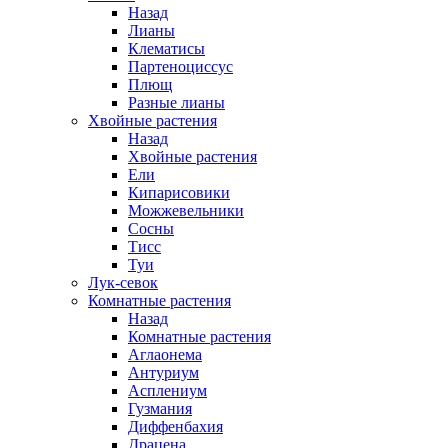
Назад
Лианы
Клематисы
Партеноциссус
Плющ
Разные лианы
Хвойные растения
Назад
Хвойные растения
Ели
Кипарисовики
Можжевельники
Сосны
Тисс
Туи
Лук-севок
Комнатные растения
Назад
Комнатные растения
Аглаонема
Антуриум
Асплениум
Гузмания
Диффенбахия
Драцена