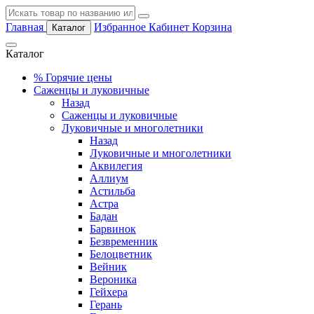
Главная
Избранное
Кабинет
Корзина
Каталог
Каталог
%
Горячие цены
Саженцы и луковичные
Назад
Саженцы и луковичные
Луковичные и многолетники
Назад
Луковичные и многолетники
Аквилегия
Аллиум
Астильба
Астра
Бадан
Барвинок
Безвременник
Белоцветник
Вейник
Вероника
Гейхера
Герань