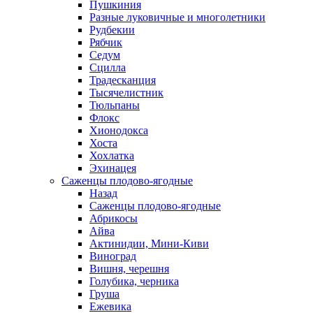
Пушкиния
Разные луковичные и многолетники
Рудбекии
Рябчик
Седум
Сцилла
Традесканция
Тысячелистник
Тюльпаны
Флокс
Хионодокса
Хоста
Хохлатка
Эхинацея
Саженцы плодово-ягодные
Назад
Саженцы плодово-ягодные
Абрикосы
Айва
Актинидии, Мини-Киви
Виноград
Вишня, черешня
Голубика, черника
Груша
Ежевика