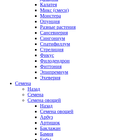
Калатея
Микс (смеси)
Монстера
Опунция
Разные растения
Сансевиерия
Сингониум
Спатифиллум
Стрелиция
Фикус
Филодендрон
Фиттония
Эпипремнум
Эхеверия
Семена
Назад
Семена
Семена овощей
Назад
Семена овощей
Арбуз
Артишок
Баклажан
Бамия
Бобы