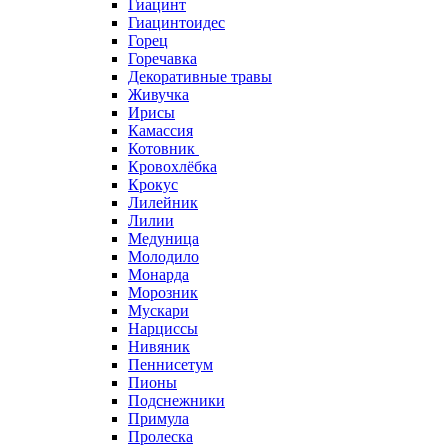
Гиацинт
Гиацинтоидес
Горец
Горечавка
Декоративные травы
Живучка
Ирисы
Камассия
Котовник
Кровохлёбка
Крокус
Лилейник
Лилии
Медуница
Молодило
Монарда
Морозник
Мускари
Нарциссы
Нивяник
Пеннисетум
Пионы
Подснежники
Примула
Пролеска