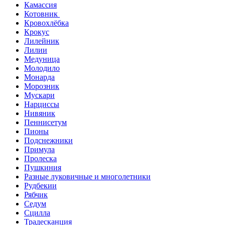
Камассия
Котовник
Кровохлёбка
Крокус
Лилейник
Лилии
Медуница
Молодило
Монарда
Морозник
Мускари
Нарциссы
Нивяник
Пеннисетум
Пионы
Подснежники
Примула
Пролеска
Пушкиния
Разные луковичные и многолетники
Рудбекии
Рябчик
Седум
Сцилла
Традесканция