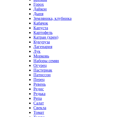
Горох
Дайкон
Дыня
Земляника, клубника
Кабачок
Капуста
Картофель
Катран (хрен)
Кукуруза
Лагенария
Лук
Морковь
Наборы семян
Огурец
Пастернак
Патиссон
Перец
Ревень
Редис
Редька
Репа
Салат
Свекла
Томат