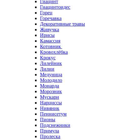
Гиацинт
Гиацинтоидес
Горец
Горечавка
Декоративные травы
Живучка
Ирисы
Камассия
Котовник
Кровохлёбка
Крокус
Лилейник
Лилии
Медуница
Молодило
Монарда
Морозник
Мускари
Нарциссы
Нивяник
Пеннисетум
Пионы
Подснежники
Примула
Пролеска