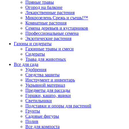
Пряные травы
Огород на балконе
Лекарственные растения
Микрозелень Срежь и съешь!™
Комнатные растения
Семена деревьев и кустарников
Профессиональные семена
Экзотические растения
Газоны и сидераты
Газонные травы и смеси
Сидераты
Трава для животных
Все для сада
Удобрения
Средства защиты
Инструмент и инвентарь
Укрывной материал
Предметы для рассады
Горшки, кашпо, ящики
Светильники
Подставки и опоры для растений
Грунты
Садовые фигуры
Полив
Все для компоста