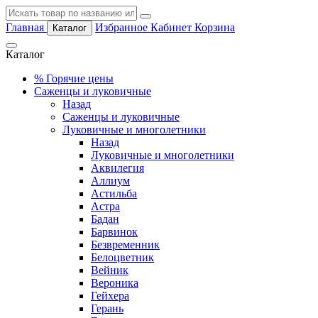
Главная
Избранное
Кабинет
Корзина
Каталог
Каталог
%
Горячие цены
Саженцы и луковичные
Назад
Саженцы и луковичные
Луковичные и многолетники
Назад
Луковичные и многолетники
Аквилегия
Аллиум
Астильба
Астра
Бадан
Барвинок
Безвременник
Белоцветник
Вейник
Вероника
Гейхера
Герань