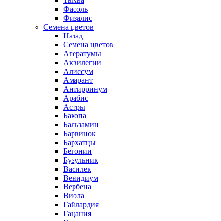
Тыква
Фасоль
Физалис
Семена цветов
Назад
Семена цветов
Агератумы
Аквилегии
Алиссум
Амарант
Антирринум
Арабис
Астры
Бакопа
Бальзамин
Барвинок
Бархатцы
Бегонии
Бузульник
Василек
Венидиум
Вербена
Виола
Гайлардия
Гацания