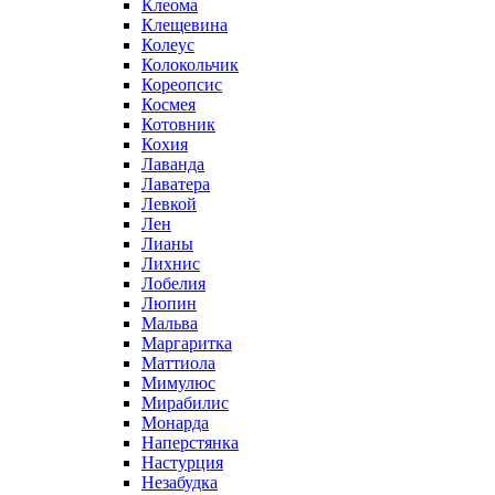
Клеома
Клещевина
Колеус
Колокольчик
Кореопсис
Космея
Котовник
Кохия
Лаванда
Лаватера
Левкой
Лен
Лианы
Лихнис
Лобелия
Люпин
Мальва
Маргаритка
Маттиола
Мимулюс
Мирабилис
Монарда
Наперстянка
Настурция
Незабудка