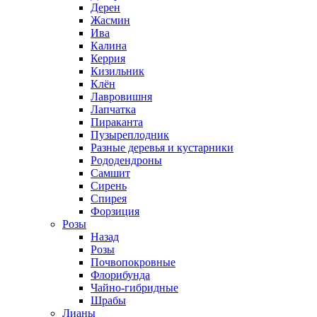
Дерен
Жасмин
Ива
Калина
Керрия
Кизильник
Клён
Лавровишня
Лапчатка
Пираканта
Пузыреплодник
Разные деревья и кустарники
Рододендроны
Самшит
Сирень
Спирея
Форзиция
Розы
Назад
Розы
Почвопокровные
Флорибунда
Чайно-гибридные
Шрабы
Лианы