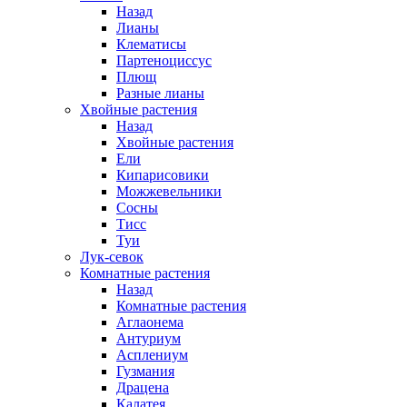
Назад
Лианы
Клематисы
Партеноциссус
Плющ
Разные лианы
Хвойные растения
Назад
Хвойные растения
Ели
Кипарисовики
Можжевельники
Сосны
Тисс
Туи
Лук-севок
Комнатные растения
Назад
Комнатные растения
Аглаонема
Антуриум
Асплениум
Гузмания
Драцена
Калатея