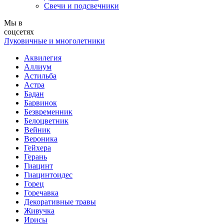
Свечи и подсвечники
Мы в
соцсетях
Луковичные и многолетники
Аквилегия
Аллиум
Астильба
Астра
Бадан
Барвинок
Безвременник
Белоцветник
Вейник
Вероника
Гейхера
Герань
Гиацинт
Гиацинтоидес
Горец
Горечавка
Декоративные травы
Живучка
Ирисы