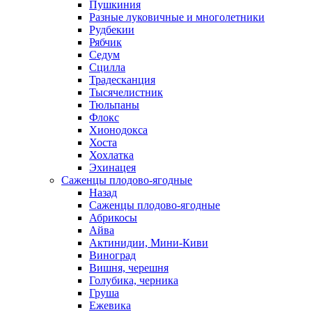
Пушкиния
Разные луковичные и многолетники
Рудбекии
Рябчик
Седум
Сцилла
Традесканция
Тысячелистник
Тюльпаны
Флокс
Хионодокса
Хоста
Хохлатка
Эхинацея
Саженцы плодово-ягодные
Назад
Саженцы плодово-ягодные
Абрикосы
Айва
Актинидии, Мини-Киви
Виноград
Вишня, черешня
Голубика, черника
Груша
Ежевика