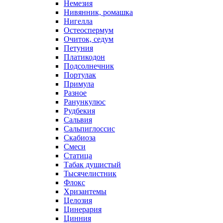
Немезия
Нивянник, ромашка
Нигелла
Остеоспермум
Очиток, седум
Петуния
Платикодон
Подсолнечник
Портулак
Примула
Разное
Ранункулюс
Рудбекия
Сальвия
Сальпиглоссис
Скабиоза
Смеси
Статица
Табак душистый
Тысячелистник
Флокс
Хризантемы
Целозия
Цинерария
Цинния