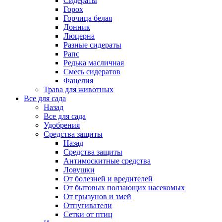
Сидераты
Горох
Горчица белая
Донник
Люцерна
Разные сидераты
Рапс
Редька масличная
Смесь сидератов
Фацелия
Трава для животных
Все для сада
Назад
Все для сада
Удобрения
Средства защиты
Назад
Средства защиты
Антимоскитные средства
Ловушки
От болезней и вредителей
От бытовых ползающих насекомых
От грызунов и змей
Отпугиватели
Сетки от птиц