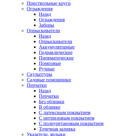
Приствольные круги
Ограждения
Назад
Ограждения
Заборы
Опрыскиватели
Назад
Опрыскиватели
Аккумуляторные
Гидравлические
Пневматические
Помповые
Ручные
Скульптуры
Садовые помощники
Перчатки
Назад
Перчатки
Без обливки
В обливке
С латексным покрытием
С нитриловым покрытием
С полиуретановым покрытием
Точечная заливка
Указатели, ярлыки