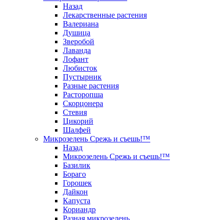
Назад
Лекарственные растения
Валериана
Душица
Зверобой
Лаванда
Лофант
Любисток
Пустырник
Разные растения
Расторопша
Скорцонера
Стевия
Цикорий
Шалфей
Микрозелень Срежь и съешь!™
Назад
Микрозелень Срежь и съешь!™
Базилик
Бораго
Горошек
Дайкон
Капуста
Кориандр
Разная микрозелень