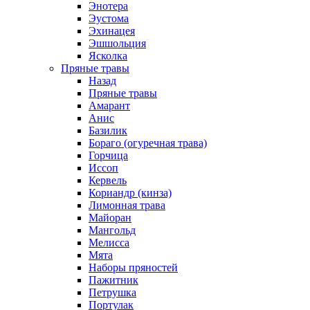
Энотера
Эустома
Эхинацея
Эшшольция
Ясколка
Пряные травы
Назад
Пряные травы
Амарант
Анис
Базилик
Бораго (огуречная трава)
Горчица
Иссоп
Кервель
Кориандр (кинза)
Лимонная трава
Майоран
Мангольд
Мелисса
Мята
Наборы пряностей
Пажитник
Петрушка
Портулак