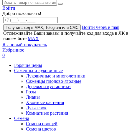
Войти
Добро пожаловать!
Войти через e-mail
Получить код в MAX, Telegram или СМС
Отслеживайте Ваши заказы и получайте код для входа в ЛК в
нашем боте
MAX
Я - новый покупатель
Избранное
0
Горячие цены
Саженцы и луковичные
Луковичные и многолетники
Саженцы плодово-ягодные
Деревья и кустарники
Розы
Лианы
Хвойные растения
Лук-севок
Комнатные растения
Семена
Семена овощей
Семена цветов