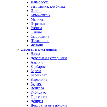
Жимолость
Земляника, клубника
Йошта
Крыжовник
Малина
Персики
Рябина
Сливы
Смородина
Шелковица
Яблони
Деревья и кустарники
Назад
Деревья и кустарники
Азалии
Барбарис
Береза
Бересклет
Бирючина
Будлея
Вейгела
Гибискус
Гортензия
Дейция
Декоративные яблони