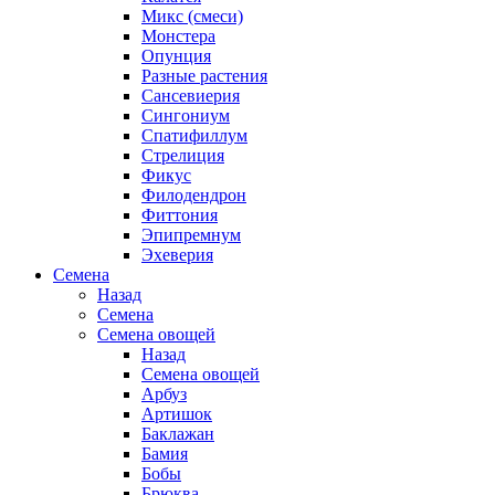
Микс (смеси)
Монстера
Опунция
Разные растения
Сансевиерия
Сингониум
Спатифиллум
Стрелиция
Фикус
Филодендрон
Фиттония
Эпипремнум
Эхеверия
Семена
Назад
Семена
Семена овощей
Назад
Семена овощей
Арбуз
Артишок
Баклажан
Бамия
Бобы
Брюква