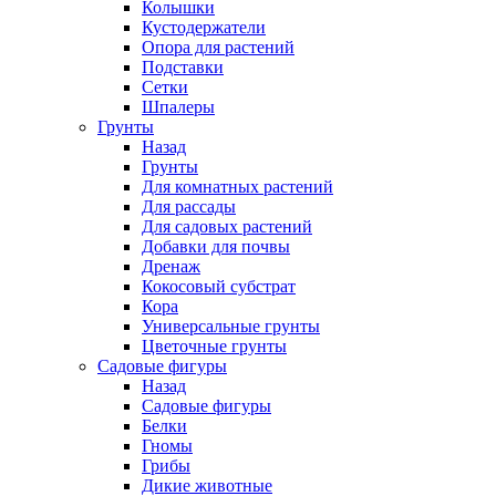
Колышки
Кустодержатели
Опора для растений
Подставки
Сетки
Шпалеры
Грунты
Назад
Грунты
Для комнатных растений
Для рассады
Для садовых растений
Добавки для почвы
Дренаж
Кокосовый субстрат
Кора
Универсальные грунты
Цветочные грунты
Садовые фигуры
Назад
Садовые фигуры
Белки
Гномы
Грибы
Дикие животные