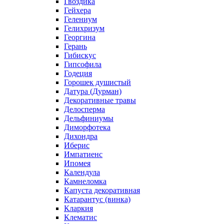
Гвоздика
Гейхера
Гелениум
Гелихризум
Георгина
Герань
Гибискус
Гипсофила
Годеция
Горошек душистый
Датура (Дурман)
Декоративные травы
Делосперма
Дельфиниумы
Диморфотека
Дихондра
Иберис
Импатиенс
Ипомея
Календула
Камнеломка
Капуста декоративная
Катарантус (винка)
Кларкия
Клематис