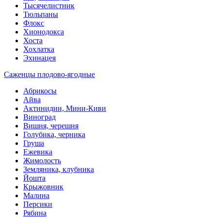
Тысячелистник
Тюльпаны
Флокс
Хионодокса
Хоста
Хохлатка
Эхинацея
Саженцы плодово-ягодные
Абрикосы
Айва
Актинидии, Мини-Киви
Виноград
Вишня, черешня
Голубика, черника
Груша
Ежевика
Жимолость
Земляника, клубника
Йошта
Крыжовник
Малина
Персики
Рябина