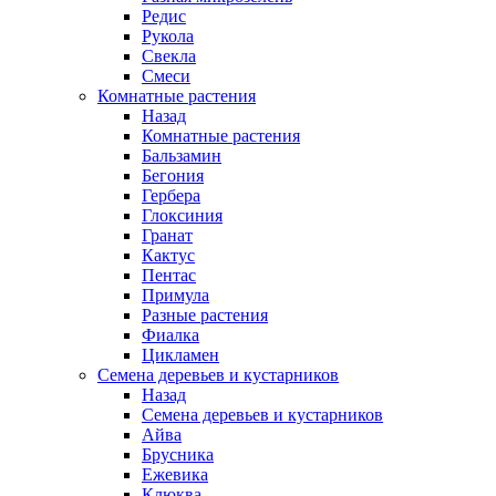
Редис
Рукола
Свекла
Смеси
Комнатные растения
Назад
Комнатные растения
Бальзамин
Бегония
Гербера
Глоксиния
Гранат
Кактус
Пентас
Примула
Разные растения
Фиалка
Цикламен
Семена деревьев и кустарников
Назад
Семена деревьев и кустарников
Айва
Брусника
Ежевика
Клюква