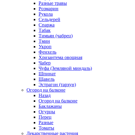
Разные травы
Розмарин
Рукола
Сельдерей
Спаржа
Табак
Тимьян (чабрец)
Тмин
Укроп
Фенхель
Хризантема овощная
Чабер
Чуфа (Земляной миндаль)
Шпинат
Щавель
Эстрагон (тархун)
Огород на балконе
Назад
Огород на балконе
Баклажаны
Огурцы
Перец
Разные
Томаты
Лекарственные растения