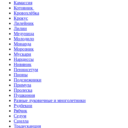
Камассия
Котовник
Кровохлёбка
Крокус
Лилейник
Лилии
Медуница
Молодило
Монарда
Морозник
Мускари
Нарциссы
Нивяник
Пеннисетум
Пионы
Подснежники
Примула
Пролеска
Пушкиния
Разные луковичные и многолетники
Рудбекии
Рябчик
Седум
Сцилла
Традесканция