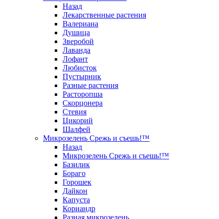
Назад
Лекарственные растения
Валериана
Душица
Зверобой
Лаванда
Лофант
Любисток
Пустырник
Разные растения
Расторопша
Скорцонера
Стевия
Цикорий
Шалфей
Микрозелень Срежь и съешь!™
Назад
Микрозелень Срежь и съешь!™
Базилик
Бораго
Горошек
Дайкон
Капуста
Кориандр
Разная микрозелень