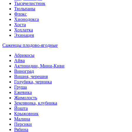
Тысячелистник
Тюльпаны
Флокс
Хионодокса
Хоста
Хохлатка
Эхинацея
Саженцы плодово-ягодные
Абрикосы
Айва
Актинидии, Мини-Киви
Виноград
Вишня, черешня
Голубика, черника
Груша
Ежевика
Жимолость
Земляника, клубника
Йошта
Крыжовник
Малина
Персики
Рябина