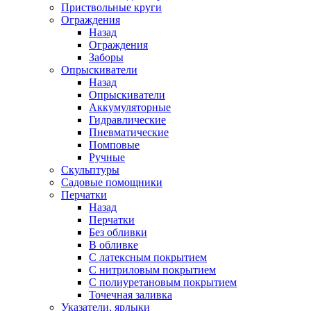
Приствольные круги
Ограждения
Назад
Ограждения
Заборы
Опрыскиватели
Назад
Опрыскиватели
Аккумуляторные
Гидравлические
Пневматические
Помповые
Ручные
Скульптуры
Садовые помощники
Перчатки
Назад
Перчатки
Без обливки
В обливке
С латексным покрытием
С нитриловым покрытием
С полиуретановым покрытием
Точечная заливка
Указатели, ярлыки