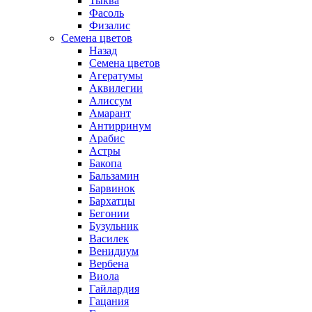
Тыква
Фасоль
Физалис
Семена цветов
Назад
Семена цветов
Агератумы
Аквилегии
Алиссум
Амарант
Антирринум
Арабис
Астры
Бакопа
Бальзамин
Барвинок
Бархатцы
Бегонии
Бузульник
Василек
Венидиум
Вербена
Виола
Гайлардия
Гацания