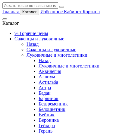
Главная
Избранное
Кабинет
Корзина
Каталог
Каталог
%
Горячие цены
Саженцы и луковичные
Назад
Саженцы и луковичные
Луковичные и многолетники
Назад
Луковичные и многолетники
Аквилегия
Аллиум
Астильба
Астра
Бадан
Барвинок
Безвременник
Белоцветник
Вейник
Вероника
Гейхера
Герань