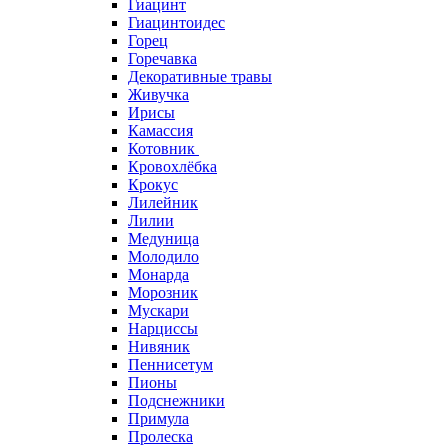
Гиацинт
Гиацинтоидес
Горец
Горечавка
Декоративные травы
Живучка
Ирисы
Камассия
Котовник
Кровохлёбка
Крокус
Лилейник
Лилии
Медуница
Молодило
Монарда
Морозник
Мускари
Нарциссы
Нивяник
Пеннисетум
Пионы
Подснежники
Примула
Пролеска