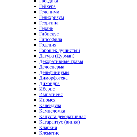
Гвоздика
Гейхера
Гелениум
Гелихризум
Георгина
Герань
Гибискус
Гипсофила
Годеция
Горошек душистый
Датура (Дурман)
Декоративные травы
Делосперма
Дельфиниумы
Диморфотека
Дихондра
Иберис
Импатиенс
Ипомея
Календула
Камнеломка
Капуста декоративная
Катарантус (винка)
Кларкия
Клематис