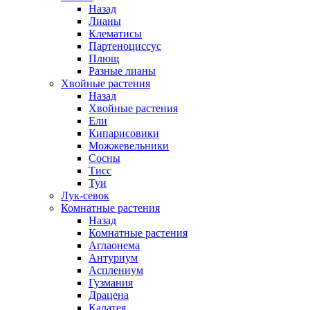
Назад
Лианы
Клематисы
Партеноциссус
Плющ
Разные лианы
Хвойные растения
Назад
Хвойные растения
Ели
Кипарисовики
Можжевельники
Сосны
Тисс
Туи
Лук-севок
Комнатные растения
Назад
Комнатные растения
Аглаонема
Антуриум
Асплениум
Гузмания
Драцена
Калатея