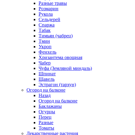
Разные травы
Розмарин
Рукола
Сельдерей
Спаржа
Табак
Тимьян (чабрец)
Тмин
Укроп
Фенхель
Хризантема овощная
Чабер
Чуфа (Земляной миндаль)
Шпинат
Щавель
Эстрагон (тархун)
Огород на балконе
Назад
Огород на балконе
Баклажаны
Огурцы
Перец
Разные
Томаты
Лекарственные растения