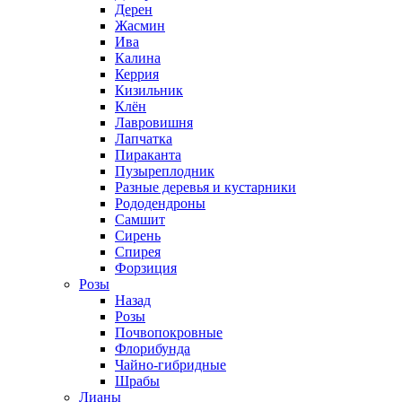
Дерен
Жасмин
Ива
Калина
Керрия
Кизильник
Клён
Лавровишня
Лапчатка
Пираканта
Пузыреплодник
Разные деревья и кустарники
Рододендроны
Самшит
Сирень
Спирея
Форзиция
Розы
Назад
Розы
Почвопокровные
Флорибунда
Чайно-гибридные
Шрабы
Лианы