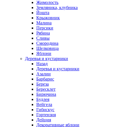
Жимолость
Земляника, клубника
Йошта
Крыжовник
Малина
Персики
Рябина
Сливы
Смородина
Шелковица
Яблони
Деревья и кустарники
Назад
Деревья и кустарники
Азалии
Барбарис
Береза
Бересклет
Бирючина
Будлея
Вейгела
Гибискус
Гортензия
Дейция
Декоративные яблони