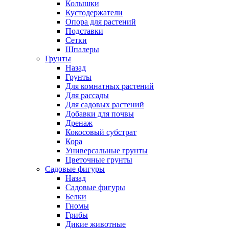
Колышки
Кустодержатели
Опора для растений
Подставки
Сетки
Шпалеры
Грунты
Назад
Грунты
Для комнатных растений
Для рассады
Для садовых растений
Добавки для почвы
Дренаж
Кокосовый субстрат
Кора
Универсальные грунты
Цветочные грунты
Садовые фигуры
Назад
Садовые фигуры
Белки
Гномы
Грибы
Дикие животные