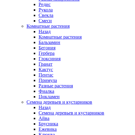
Редис
Рукола
Свекла
Смеси
Комнатные растения
Назад
Комнатные растения
Бальзамин
Бегония
Гербера
Глоксиния
Гранат
Кактус
Пентас
Примула
Разные растения
Фиалка
Цикламен
Семена деревьев и кустарников
Назад
Семена деревьев и кустарников
Айва
Брусника
Ежевика
Клюква