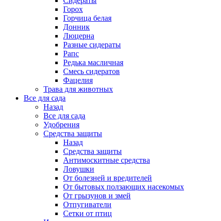
Сидераты
Горох
Горчица белая
Донник
Люцерна
Разные сидераты
Рапс
Редька масличная
Смесь сидератов
Фацелия
Трава для животных
Все для сада
Назад
Все для сада
Удобрения
Средства защиты
Назад
Средства защиты
Антимоскитные средства
Ловушки
От болезней и вредителей
От бытовых ползающих насекомых
От грызунов и змей
Отпугиватели
Сетки от птиц