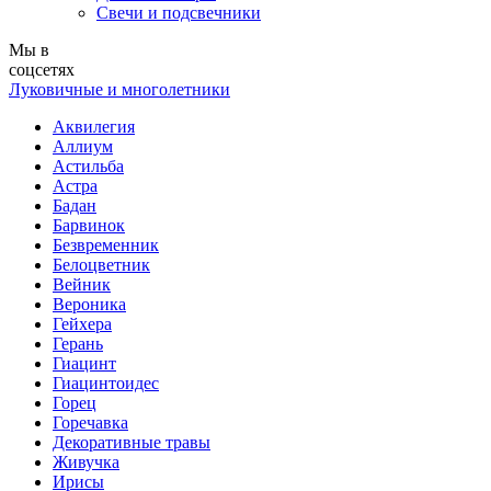
Свечи и подсвечники
Мы в
соцсетях
Луковичные и многолетники
Аквилегия
Аллиум
Астильба
Астра
Бадан
Барвинок
Безвременник
Белоцветник
Вейник
Вероника
Гейхера
Герань
Гиацинт
Гиацинтоидес
Горец
Горечавка
Декоративные травы
Живучка
Ирисы