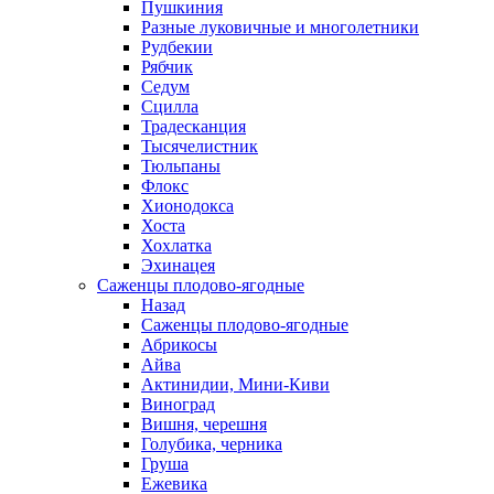
Пушкиния
Разные луковичные и многолетники
Рудбекии
Рябчик
Седум
Сцилла
Традесканция
Тысячелистник
Тюльпаны
Флокс
Хионодокса
Хоста
Хохлатка
Эхинацея
Саженцы плодово-ягодные
Назад
Саженцы плодово-ягодные
Абрикосы
Айва
Актинидии, Мини-Киви
Виноград
Вишня, черешня
Голубика, черника
Груша
Ежевика