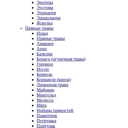
Энотера
Эустома
Эхинацея
Эшшольция
Ясколка
Пряные травы
Назад
Пряные травы
Амарант
Анис
Базилик
Бораго (огуречная трава)
Горчица
Иссоп
Кервель
Кориандр (кинза)
Лимонная трава
Майоран
Мангольд
Мелисса
Мята
Наборы пряностей
Пажитник
Петрушка
Портулак