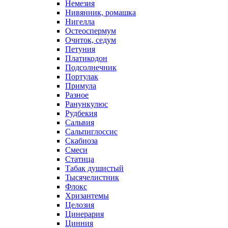
Немезия
Нивянник, ромашка
Нигелла
Остеоспермум
Очиток, седум
Петуния
Платикодон
Подсолнечник
Портулак
Примула
Разное
Ранункулюс
Рудбекия
Сальвия
Сальпиглоссис
Скабиоза
Смеси
Статица
Табак душистый
Тысячелистник
Флокс
Хризантемы
Целозия
Цинерария
Цинния