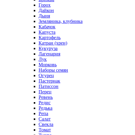
Горох
Дайкон
Дыня
Земляника, клубника
Кабачок
Капуста
Картофель
Катран (хрен)
Кукуруза
Лагенария
Лук
Морковь
Наборы семян
Огурец
Пастернак
Патиссон
Перец
Ревень
Редис
Редька
Репа
Салат
Свекла
Томат