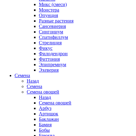
Микс (смеси)
Монстера
Опунция
Разные растения
Сансевиерия
Сингониум
Спатифиллум
Стрелиция
Фикус
Филодендрон
Фиттония
Эпипремнум
Эхеверия
Семена
Назад
Семена
Семена овощей
Назад
Семена овощей
Арбуз
Артишок
Баклажан
Бамия
Бобы
Брюква