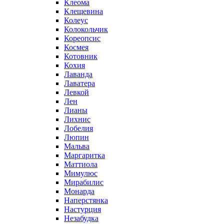
Клеома
Клещевина
Колеус
Колокольчик
Кореопсис
Космея
Котовник
Кохия
Лаванда
Лаватера
Левкой
Лен
Лианы
Лихнис
Лобелия
Люпин
Мальва
Маргаритка
Маттиола
Мимулюс
Мирабилис
Монарда
Наперстянка
Настурция
Незабудка