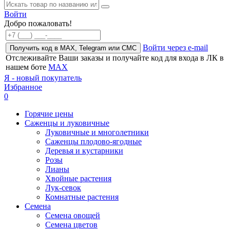
Войти
Добро пожаловать!
Войти через e-mail
Получить код в MAX, Telegram или СМС
Отслеживайте Ваши заказы и получайте код для входа в ЛК в
нашем боте
MAX
Я - новый покупатель
Избранное
0
Горячие цены
Саженцы и луковичные
Луковичные и многолетники
Саженцы плодово-ягодные
Деревья и кустарники
Розы
Лианы
Хвойные растения
Лук-севок
Комнатные растения
Семена
Семена овощей
Семена цветов