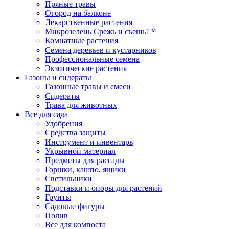
Пряные травы
Огород на балконе
Лекарственные растения
Микрозелень Срежь и съешь!™
Комнатные растения
Семена деревьев и кустарников
Профессиональные семена
Экзотические растения
Газоны и сидераты
Газонные травы и смеси
Сидераты
Трава для животных
Все для сада
Удобрения
Средства защиты
Инструмент и инвентарь
Укрывной материал
Предметы для рассады
Горшки, кашпо, ящики
Светильники
Подставки и опоры для растений
Грунты
Садовые фигуры
Полив
Все для компоста