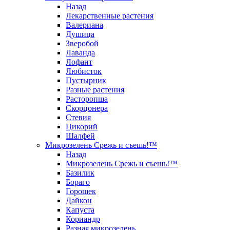
Назад
Лекарственные растения
Валериана
Душица
Зверобой
Лаванда
Лофант
Любисток
Пустырник
Разные растения
Расторопша
Скорцонера
Стевия
Цикорий
Шалфей
Микрозелень Срежь и съешь!™
Назад
Микрозелень Срежь и съешь!™
Базилик
Бораго
Горошек
Дайкон
Капуста
Кориандр
Разная микрозелень