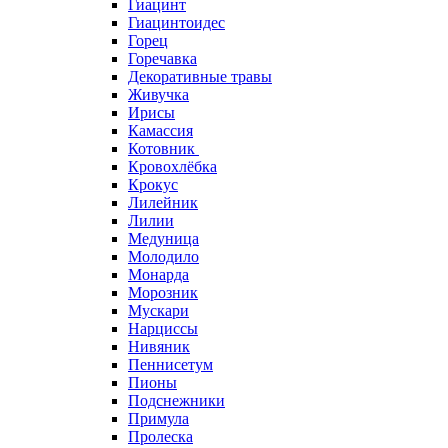
Гиацинт
Гиацинтоидес
Горец
Горечавка
Декоративные травы
Живучка
Ирисы
Камассия
Котовник
Кровохлёбка
Крокус
Лилейник
Лилии
Медуница
Молодило
Монарда
Морозник
Мускари
Нарциссы
Нивяник
Пеннисетум
Пионы
Подснежники
Примула
Пролеска