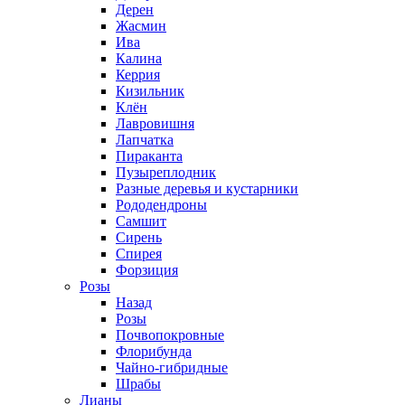
Дерен
Жасмин
Ива
Калина
Керрия
Кизильник
Клён
Лавровишня
Лапчатка
Пираканта
Пузыреплодник
Разные деревья и кустарники
Рододендроны
Самшит
Сирень
Спирея
Форзиция
Розы
Назад
Розы
Почвопокровные
Флорибунда
Чайно-гибридные
Шрабы
Лианы