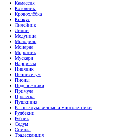
Камассия
Котовник
Кровохлёбка
Крокус
Лилейник
Лилии
Медуница
Молодило
Монарда
Морозник
Мускари
Нарциссы
Нивяник
Пеннисетум
Пионы
Подснежники
Примула
Пролеска
Пушкиния
Разные луковичные и многолетники
Рудбекии
Рябчик
Седум
Сцилла
Традесканция