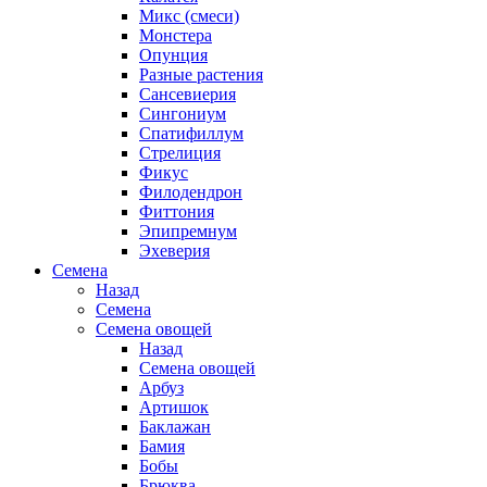
Микс (смеси)
Монстера
Опунция
Разные растения
Сансевиерия
Сингониум
Спатифиллум
Стрелиция
Фикус
Филодендрон
Фиттония
Эпипремнум
Эхеверия
Семена
Назад
Семена
Семена овощей
Назад
Семена овощей
Арбуз
Артишок
Баклажан
Бамия
Бобы
Брюква