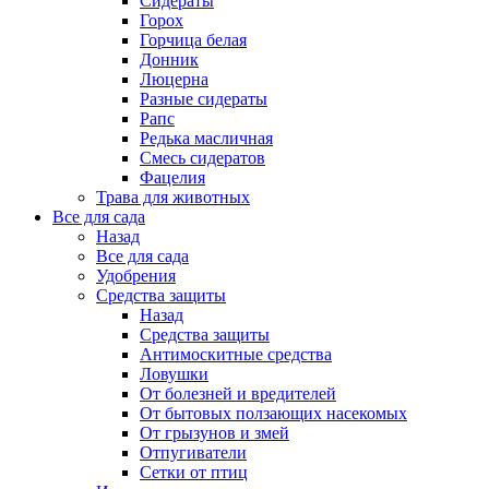
Сидераты
Горох
Горчица белая
Донник
Люцерна
Разные сидераты
Рапс
Редька масличная
Смесь сидератов
Фацелия
Трава для животных
Все для сада
Назад
Все для сада
Удобрения
Средства защиты
Назад
Средства защиты
Антимоскитные средства
Ловушки
От болезней и вредителей
От бытовых ползающих насекомых
От грызунов и змей
Отпугиватели
Сетки от птиц