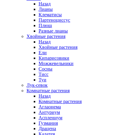
Назад
Лианы
Клематисы
Партеноциссус
Плющ
Разные лианы
Хвойные растения
Назад
Хвойные растения
Ели
Кипарисовики
Можжевельники
Сосны
Тисс
Туи
Лук-севок
Комнатные растения
Назад
Комнатные растения
Аглаонема
Антуриум
Асплениум
Гузмания
Драцена
Калатея