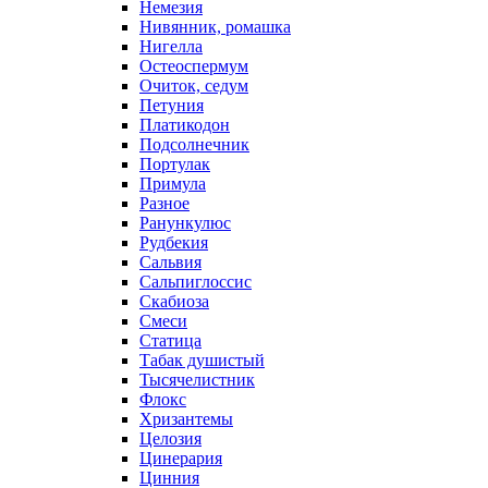
Немезия
Нивянник, ромашка
Нигелла
Остеоспермум
Очиток, седум
Петуния
Платикодон
Подсолнечник
Портулак
Примула
Разное
Ранункулюс
Рудбекия
Сальвия
Сальпиглоссис
Скабиоза
Смеси
Статица
Табак душистый
Тысячелистник
Флокс
Хризантемы
Целозия
Цинерария
Цинния