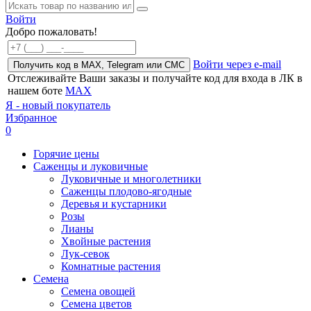
Войти
Добро пожаловать!
Войти через e-mail
Получить код в MAX, Telegram или СМС
Отслеживайте Ваши заказы и получайте код для входа в ЛК в
нашем боте
MAX
Я - новый покупатель
Избранное
0
Горячие цены
Саженцы и луковичные
Луковичные и многолетники
Саженцы плодово-ягодные
Деревья и кустарники
Розы
Лианы
Хвойные растения
Лук-севок
Комнатные растения
Семена
Семена овощей
Семена цветов