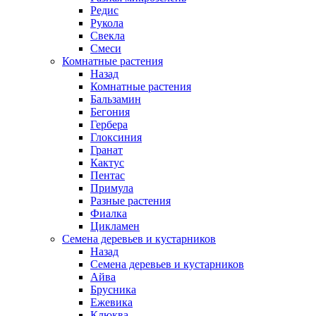
Редис
Рукола
Свекла
Смеси
Комнатные растения
Назад
Комнатные растения
Бальзамин
Бегония
Гербера
Глоксиния
Гранат
Кактус
Пентас
Примула
Разные растения
Фиалка
Цикламен
Семена деревьев и кустарников
Назад
Семена деревьев и кустарников
Айва
Брусника
Ежевика
Клюква