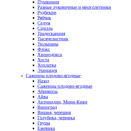
Пушкиния
Разные луковичные и многолетники
Рудбекии
Рябчик
Седум
Сцилла
Традесканция
Тысячелистник
Тюльпаны
Флокс
Хионодокса
Хоста
Хохлатка
Эхинацея
Саженцы плодово-ягодные
Назад
Саженцы плодово-ягодные
Абрикосы
Айва
Актинидии, Мини-Киви
Виноград
Вишня, черешня
Голубика, черника
Груша
Ежевика