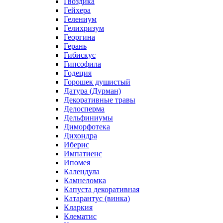
Гвоздика
Гейхера
Гелениум
Гелихризум
Георгина
Герань
Гибискус
Гипсофила
Годеция
Горошек душистый
Датура (Дурман)
Декоративные травы
Делосперма
Дельфиниумы
Диморфотека
Дихондра
Иберис
Импатиенс
Ипомея
Календула
Камнеломка
Капуста декоративная
Катарантус (винка)
Кларкия
Клематис