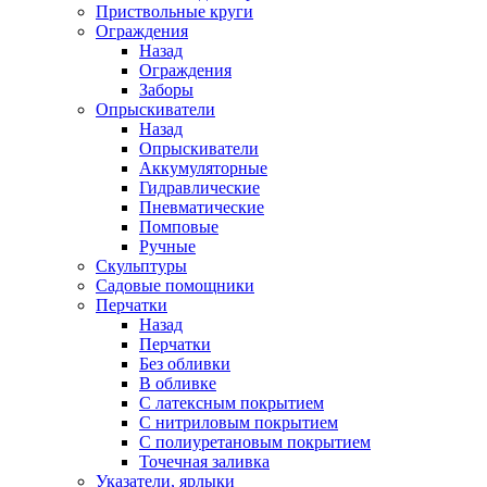
Приствольные круги
Ограждения
Назад
Ограждения
Заборы
Опрыскиватели
Назад
Опрыскиватели
Аккумуляторные
Гидравлические
Пневматические
Помповые
Ручные
Скульптуры
Садовые помощники
Перчатки
Назад
Перчатки
Без обливки
В обливке
С латексным покрытием
С нитриловым покрытием
С полиуретановым покрытием
Точечная заливка
Указатели, ярлыки