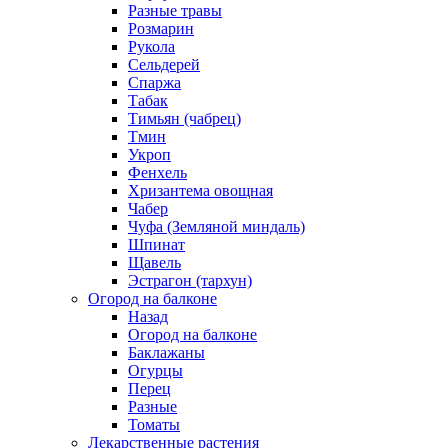
Разные травы
Розмарин
Рукола
Сельдерей
Спаржа
Табак
Тимьян (чабрец)
Тмин
Укроп
Фенхель
Хризантема овощная
Чабер
Чуфа (Земляной миндаль)
Шпинат
Щавель
Эстрагон (тархун)
Огород на балконе
Назад
Огород на балконе
Баклажаны
Огурцы
Перец
Разные
Томаты
Лекарственные растения