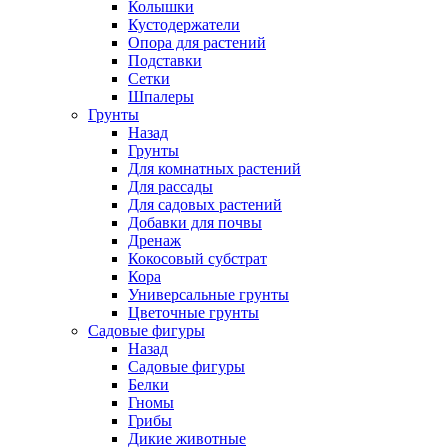
Колышки
Кустодержатели
Опора для растений
Подставки
Сетки
Шпалеры
Грунты
Назад
Грунты
Для комнатных растений
Для рассады
Для садовых растений
Добавки для почвы
Дренаж
Кокосовый субстрат
Кора
Универсальные грунты
Цветочные грунты
Садовые фигуры
Назад
Садовые фигуры
Белки
Гномы
Грибы
Дикие животные