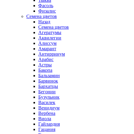
Тыква
Фасоль
Физалис
Семена цветов
Назад
Семена цветов
Агератумы
Аквилегии
Алиссум
Амарант
Антирринум
Арабис
Астры
Бакопа
Бальзамин
Барвинок
Бархатцы
Бегонии
Бузульник
Василек
Венидиум
Вербена
Виола
Гайлардия
Гацания