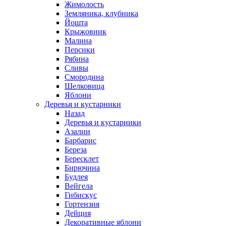
Жимолость
Земляника, клубника
Йошта
Крыжовник
Малина
Персики
Рябина
Сливы
Смородина
Шелковица
Яблони
Деревья и кустарники
Назад
Деревья и кустарники
Азалии
Барбарис
Береза
Бересклет
Бирючина
Будлея
Вейгела
Гибискус
Гортензия
Дейция
Декоративные яблони