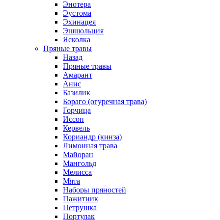
Энотера
Эустома
Эхинацея
Эшшольция
Ясколка
Пряные травы
Назад
Пряные травы
Амарант
Анис
Базилик
Бораго (огуречная трава)
Горчица
Иссоп
Кервель
Кориандр (кинза)
Лимонная трава
Майоран
Мангольд
Мелисса
Мята
Наборы пряностей
Пажитник
Петрушка
Портулак