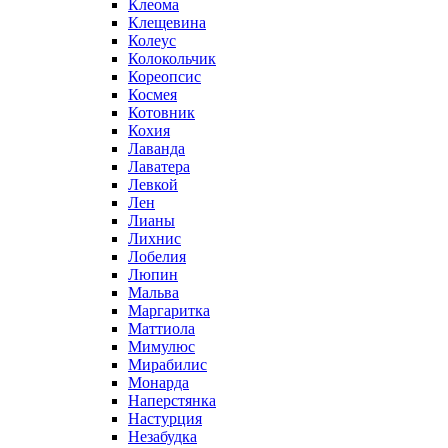
Клеома
Клещевина
Колеус
Колокольчик
Кореопсис
Космея
Котовник
Кохия
Лаванда
Лаватера
Левкой
Лен
Лианы
Лихнис
Лобелия
Люпин
Мальва
Маргаритка
Маттиола
Мимулюс
Мирабилис
Монарда
Наперстянка
Настурция
Незабудка