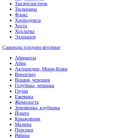
Тысячелистник
Тюльпаны
Флокс
Хионодокса
Хоста
Хохлатка
Эхинацея
Саженцы плодово-ягодные
Абрикосы
Айва
Актинидии, Мини-Киви
Виноград
Вишня, черешня
Голубика, черника
Груша
Ежевика
Жимолость
Земляника, клубника
Йошта
Крыжовник
Малина
Персики
Рябина