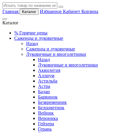
Главная
Избранное
Кабинет
Корзина
Каталог
Каталог
%
Горячие цены
Саженцы и луковичные
Назад
Саженцы и луковичные
Луковичные и многолетники
Назад
Луковичные и многолетники
Аквилегия
Аллиум
Астильба
Астра
Бадан
Барвинок
Безвременник
Белоцветник
Вейник
Вероника
Гейхера
Герань