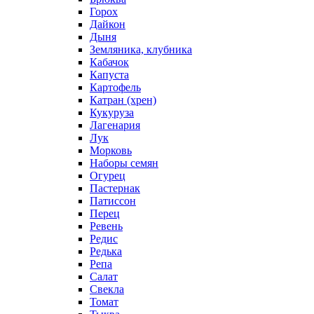
Горох
Дайкон
Дыня
Земляника, клубника
Кабачок
Капуста
Картофель
Катран (хрен)
Кукуруза
Лагенария
Лук
Морковь
Наборы семян
Огурец
Пастернак
Патиссон
Перец
Ревень
Редис
Редька
Репа
Салат
Свекла
Томат