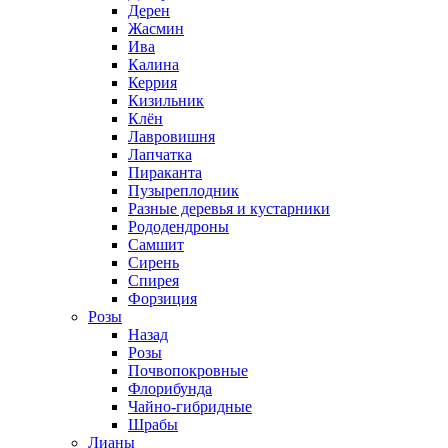
Дерен
Жасмин
Ива
Калина
Керрия
Кизильник
Клён
Лавровишня
Лапчатка
Пираканта
Пузыреплодник
Разные деревья и кустарники
Рододендроны
Самшит
Сирень
Спирея
Форзиция
Розы
Назад
Розы
Почвопокровные
Флорибунда
Чайно-гибридные
Шрабы
Лианы