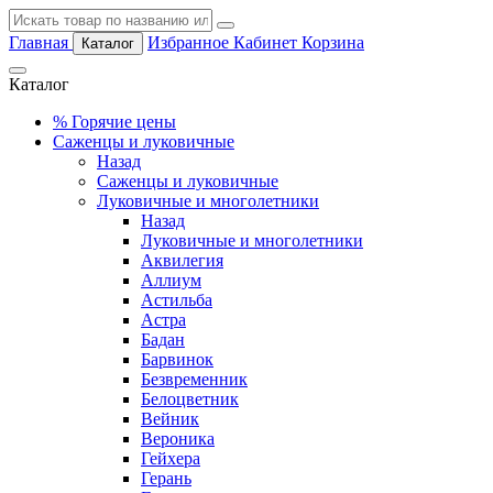
Главная
Избранное
Кабинет
Корзина
Каталог
Каталог
%
Горячие цены
Саженцы и луковичные
Назад
Саженцы и луковичные
Луковичные и многолетники
Назад
Луковичные и многолетники
Аквилегия
Аллиум
Астильба
Астра
Бадан
Барвинок
Безвременник
Белоцветник
Вейник
Вероника
Гейхера
Герань