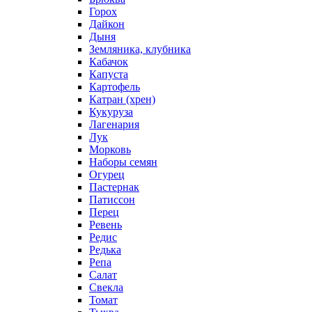
Горох
Дайкон
Дыня
Земляника, клубника
Кабачок
Капуста
Картофель
Катран (хрен)
Кукуруза
Лагенария
Лук
Морковь
Наборы семян
Огурец
Пастернак
Патиссон
Перец
Ревень
Редис
Редька
Репа
Салат
Свекла
Томат