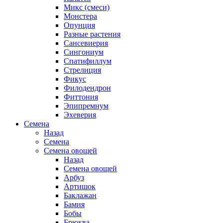
Микс (смеси)
Монстера
Опунция
Разные растения
Сансевиерия
Сингониум
Спатифиллум
Стрелиция
Фикус
Филодендрон
Фиттония
Эпипремнум
Эхеверия
Семена
Назад
Семена
Семена овощей
Назад
Семена овощей
Арбуз
Артишок
Баклажан
Бамия
Бобы
Брюква