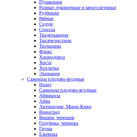
Пушкиния
Разные луковичные и многолетники
Рудбекии
Рябчик
Седум
Сцилла
Традесканция
Тысячелистник
Тюльпаны
Флокс
Хионодокса
Хоста
Хохлатка
Эхинацея
Саженцы плодово-ягодные
Назад
Саженцы плодово-ягодные
Абрикосы
Айва
Актинидии, Мини-Киви
Виноград
Вишня, черешня
Голубика, черника
Груша
Ежевика