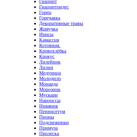
Гиацинт
Гиацинтоидес
Горец
Горечавка
Декоративные травы
Живучка
Ирисы
Камассия
Котовник
Кровохлёбка
Крокус
Лилейник
Лилии
Медуница
Молодило
Монарда
Морозник
Мускари
Нарциссы
Нивяник
Пеннисетум
Пионы
Подснежники
Примула
Пролеска