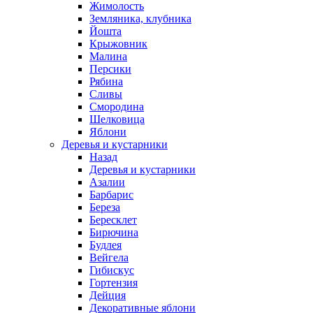
Жимолость
Земляника, клубника
Йошта
Крыжовник
Малина
Персики
Рябина
Сливы
Смородина
Шелковица
Яблони
Деревья и кустарники
Назад
Деревья и кустарники
Азалии
Барбарис
Береза
Бересклет
Бирючина
Будлея
Вейгела
Гибискус
Гортензия
Дейция
Декоративные яблони