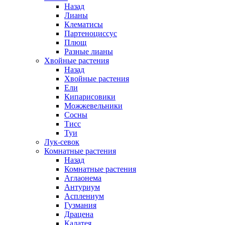
Назад
Лианы
Клематисы
Партеноциссус
Плющ
Разные лианы
Хвойные растения
Назад
Хвойные растения
Ели
Кипарисовики
Можжевельники
Сосны
Тисс
Туи
Лук-севок
Комнатные растения
Назад
Комнатные растения
Аглаонема
Антуриум
Асплениум
Гузмания
Драцена
Калатея