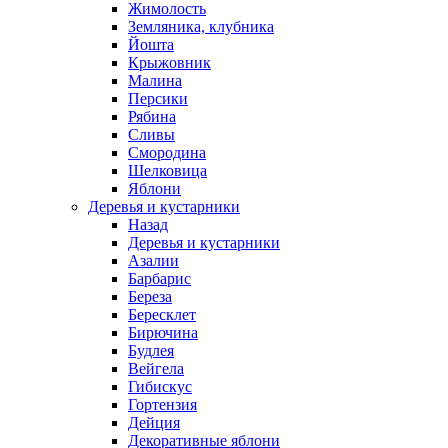
Жимолость
Земляника, клубника
Йошта
Крыжовник
Малина
Персики
Рябина
Сливы
Смородина
Шелковица
Яблони
Деревья и кустарники
Назад
Деревья и кустарники
Азалии
Барбарис
Береза
Бересклет
Бирючина
Будлея
Вейгела
Гибискус
Гортензия
Дейция
Декоративные яблони