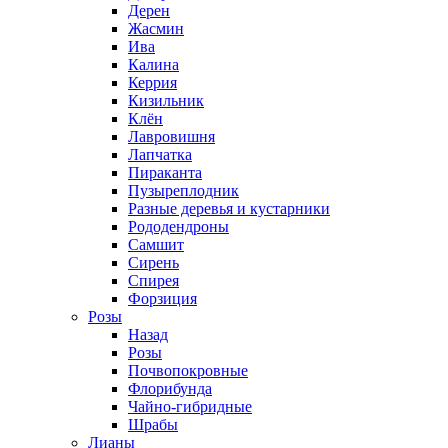
Дерен
Жасмин
Ива
Калина
Керрия
Кизильник
Клён
Лавровишня
Лапчатка
Пираканта
Пузыреплодник
Разные деревья и кустарники
Рододендроны
Самшит
Сирень
Спирея
Форзиция
Розы
Назад
Розы
Почвопокровные
Флорибунда
Чайно-гибридные
Шрабы
Лианы