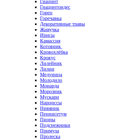
Гиацинт
Гиацинтоидес
Горец
Горечавка
Декоративные травы
Живучка
Ирисы
Камассия
Котовник
Кровохлёбка
Крокус
Лилейник
Лилии
Медуница
Молодило
Монарда
Морозник
Мускари
Нарциссы
Нивяник
Пеннисетум
Пионы
Подснежники
Примула
Пролеска