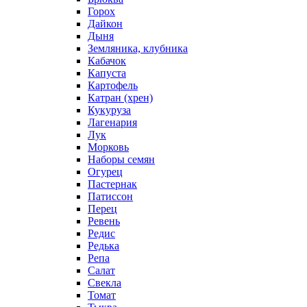
Горох
Дайкон
Дыня
Земляника, клубника
Кабачок
Капуста
Картофель
Катран (хрен)
Кукуруза
Лагенария
Лук
Морковь
Наборы семян
Огурец
Пастернак
Патиссон
Перец
Ревень
Редис
Редька
Репа
Салат
Свекла
Томат