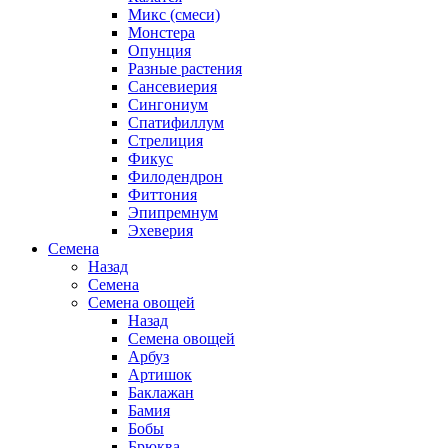
Микс (смеси)
Монстера
Опунция
Разные растения
Сансевиерия
Сингониум
Спатифиллум
Стрелиция
Фикус
Филодендрон
Фиттония
Эпипремнум
Эхеверия
Семена
Назад
Семена
Семена овощей
Назад
Семена овощей
Арбуз
Артишок
Баклажан
Бамия
Бобы
Брюква