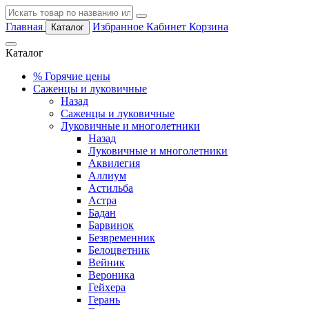
Главная
Избранное
Кабинет
Корзина
Каталог
Каталог
%
Горячие цены
Саженцы и луковичные
Назад
Саженцы и луковичные
Луковичные и многолетники
Назад
Луковичные и многолетники
Аквилегия
Аллиум
Астильба
Астра
Бадан
Барвинок
Безвременник
Белоцветник
Вейник
Вероника
Гейхера
Герань