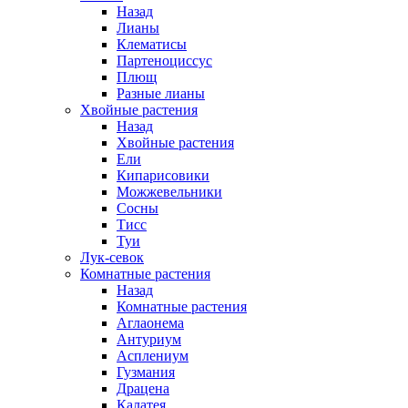
Назад
Лианы
Клематисы
Партеноциссус
Плющ
Разные лианы
Хвойные растения
Назад
Хвойные растения
Ели
Кипарисовики
Можжевельники
Сосны
Тисс
Туи
Лук-севок
Комнатные растения
Назад
Комнатные растения
Аглаонема
Антуриум
Асплениум
Гузмания
Драцена
Калатея