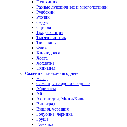
Пушкиния
Разные луковичные и многолетники
Рудбекии
Рябчик
Седум
Сцилла
Традесканция
Тысячелистник
Тюльпаны
Флокс
Хионодокса
Хоста
Хохлатка
Эхинацея
Саженцы плодово-ягодные
Назад
Саженцы плодово-ягодные
Абрикосы
Айва
Актинидии, Мини-Киви
Виноград
Вишня, черешня
Голубика, черника
Груша
Ежевика