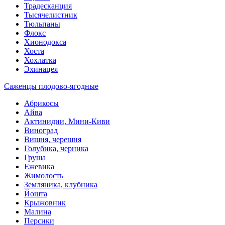
Традесканция
Тысячелистник
Тюльпаны
Флокс
Хионодокса
Хоста
Хохлатка
Эхинацея
Саженцы плодово-ягодные
Абрикосы
Айва
Актинидии, Мини-Киви
Виноград
Вишня, черешня
Голубика, черника
Груша
Ежевика
Жимолость
Земляника, клубника
Йошта
Крыжовник
Малина
Персики