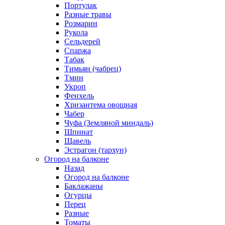
Портулак
Разные травы
Розмарин
Рукола
Сельдерей
Спаржа
Табак
Тимьян (чабрец)
Тмин
Укроп
Фенхель
Хризантема овощная
Чабер
Чуфа (Земляной миндаль)
Шпинат
Щавель
Эстрагон (тархун)
Огород на балконе
Назад
Огород на балконе
Баклажаны
Огурцы
Перец
Разные
Томаты