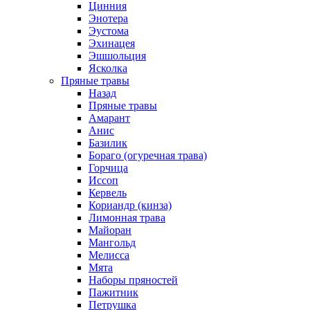
Цинния
Энотера
Эустома
Эхинацея
Эшшольция
Ясколка
Пряные травы
Назад
Пряные травы
Амарант
Анис
Базилик
Бораго (огуречная трава)
Горчица
Иссоп
Кервель
Кориандр (кинза)
Лимонная трава
Майоран
Мангольд
Мелисса
Мята
Наборы пряностей
Пажитник
Петрушка