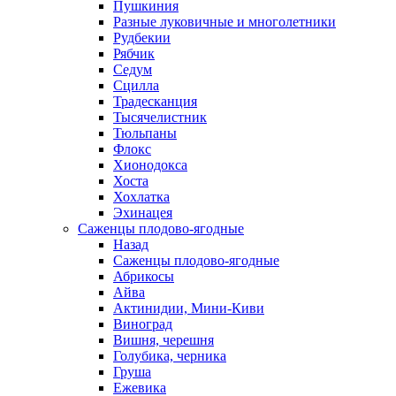
Пушкиния
Разные луковичные и многолетники
Рудбекии
Рябчик
Седум
Сцилла
Традесканция
Тысячелистник
Тюльпаны
Флокс
Хионодокса
Хоста
Хохлатка
Эхинацея
Саженцы плодово-ягодные
Назад
Саженцы плодово-ягодные
Абрикосы
Айва
Актинидии, Мини-Киви
Виноград
Вишня, черешня
Голубика, черника
Груша
Ежевика