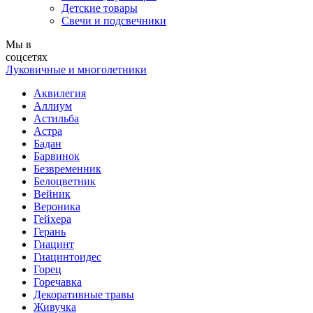
Детские товары
Свечи и подсвечники
Мы в
соцсетях
Луковичные и многолетники
Аквилегия
Аллиум
Астильба
Астра
Бадан
Барвинок
Безвременник
Белоцветник
Вейник
Вероника
Гейхера
Герань
Гиацинт
Гиацинтоидес
Горец
Горечавка
Декоративные травы
Живучка