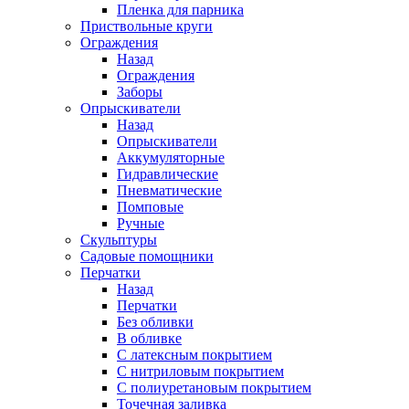
Пленка для парника
Приствольные круги
Ограждения
Назад
Ограждения
Заборы
Опрыскиватели
Назад
Опрыскиватели
Аккумуляторные
Гидравлические
Пневматические
Помповые
Ручные
Скульптуры
Садовые помощники
Перчатки
Назад
Перчатки
Без обливки
В обливке
С латексным покрытием
С нитриловым покрытием
С полиуретановым покрытием
Точечная заливка