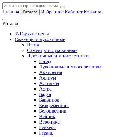
Главная
Избранное
Кабинет
Корзина
Каталог
Каталог
%
Горячие цены
Саженцы и луковичные
Назад
Саженцы и луковичные
Луковичные и многолетники
Назад
Луковичные и многолетники
Аквилегия
Аллиум
Астильба
Астра
Бадан
Барвинок
Безвременник
Белоцветник
Вейник
Вероника
Гейхера
Герань