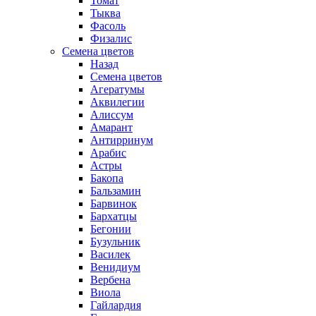
Томат
Тыква
Фасоль
Физалис
Семена цветов
Назад
Семена цветов
Агератумы
Аквилегии
Алиссум
Амарант
Антирринум
Арабис
Астры
Бакопа
Бальзамин
Барвинок
Бархатцы
Бегонии
Бузульник
Василек
Венидиум
Вербена
Виола
Гайлардия