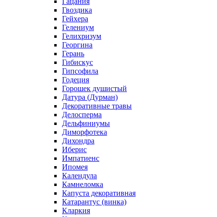
Гацания
Гвоздика
Гейхера
Гелениум
Гелихризум
Георгина
Герань
Гибискус
Гипсофила
Годеция
Горошек душистый
Датура (Дурман)
Декоративные травы
Делосперма
Дельфиниумы
Диморфотека
Дихондра
Иберис
Импатиенс
Ипомея
Календула
Камнеломка
Капуста декоративная
Катарантус (винка)
Кларкия