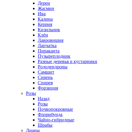
Дерен
Жасмин
Ива
Калина
Керрия
Кизильник
Клён
Лавровишня
Лапчатка
Пираканта
Пузыреплодник
Разные деревья и кустарники
Рододендроны
Самшит
Сирень
Спирея
Форзиция
Розы
Назад
Розы
Почвопокровные
Флорибунда
Чайно-гибридные
Шрабы
Лианы