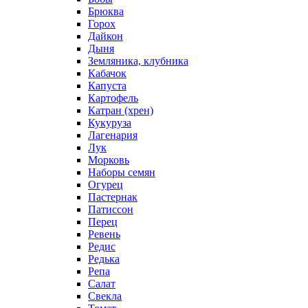
Брюква
Горох
Дайкон
Дыня
Земляника, клубника
Кабачок
Капуста
Картофель
Катран (хрен)
Кукуруза
Лагенария
Лук
Морковь
Наборы семян
Огурец
Пастернак
Патиссон
Перец
Ревень
Редис
Редька
Репа
Салат
Свекла