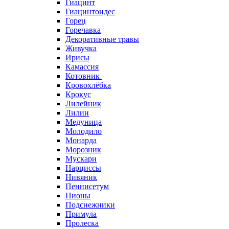
Гиацинт
Гиацинтоидес
Горец
Горечавка
Декоративные травы
Живучка
Ирисы
Камассия
Котовник
Кровохлёбка
Крокус
Лилейник
Лилии
Медуница
Молодило
Монарда
Морозник
Мускари
Нарциссы
Нивяник
Пеннисетум
Пионы
Подснежники
Примула
Пролеска