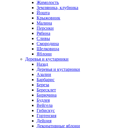
Жимолость
Земляника, клубника
Йошта
Крыжовник
Малина
Персики
Рябина
Сливы
Смородина
Шелковица
Яблони
Деревья и кустарники
Назад
Деревья и кустарники
Азалии
Барбарис
Береза
Бересклет
Бирючина
Будлея
Вейгела
Гибискус
Гортензия
Дейция
Декоративные яблони