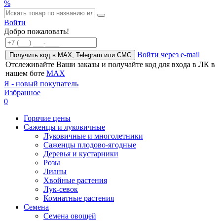
%
Войти
Добро пожаловать!
Войти через e-mail
Получить код в MAX, Telegram или СМС
Отслеживайте Ваши заказы и получайте код для входа в ЛК в
нашем боте
MAX
Я - новый покупатель
Избранное
0
Горячие цены
Саженцы и луковичные
Луковичные и многолетники
Саженцы плодово-ягодные
Деревья и кустарники
Розы
Лианы
Хвойные растения
Лук-севок
Комнатные растения
Семена
Семена овощей