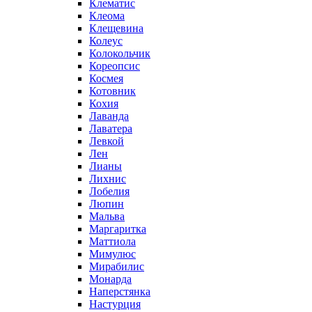
Клематис
Клеома
Клещевина
Колеус
Колокольчик
Кореопсис
Космея
Котовник
Кохия
Лаванда
Лаватера
Левкой
Лен
Лианы
Лихнис
Лобелия
Люпин
Мальва
Маргаритка
Маттиола
Мимулюс
Мирабилис
Монарда
Наперстянка
Настурция