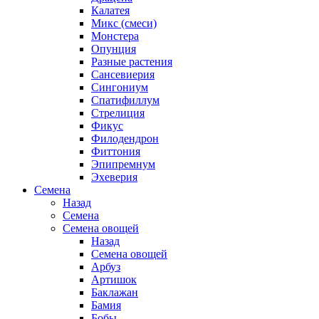
Калатея
Микс (смеси)
Монстера
Опунция
Разные растения
Сансевиерия
Сингониум
Спатифиллум
Стрелиция
Фикус
Филодендрон
Фиттония
Эпипремнум
Эхеверия
Семена
Назад
Семена
Семена овощей
Назад
Семена овощей
Арбуз
Артишок
Баклажан
Бамия
Бобы