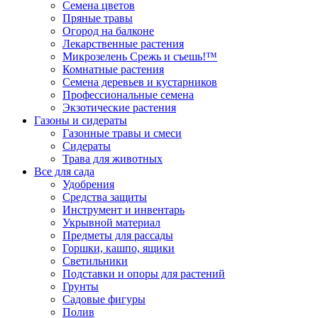
Семена цветов
Пряные травы
Огород на балконе
Лекарственные растения
Микрозелень Срежь и съешь!™
Комнатные растения
Семена деревьев и кустарников
Профессиональные семена
Экзотические растения
Газоны и сидераты
Газонные травы и смеси
Сидераты
Трава для животных
Все для сада
Удобрения
Средства защиты
Инструмент и инвентарь
Укрывной материал
Предметы для рассады
Горшки, кашпо, ящики
Светильники
Подставки и опоры для растений
Грунты
Садовые фигуры
Полив