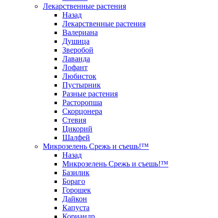
Лекарственные растения
Назад
Лекарственные растения
Валериана
Душица
Зверобой
Лаванда
Лофант
Любисток
Пустырник
Разные растения
Расторопша
Скорцонера
Стевия
Цикорий
Шалфей
Микрозелень Срежь и съешь!™
Назад
Микрозелень Срежь и съешь!™
Базилик
Бораго
Горошек
Дайкон
Капуста
Кориандр