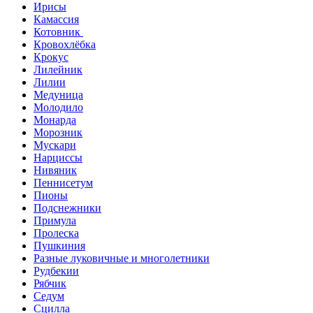
Ирисы
Камассия
Котовник
Кровохлёбка
Крокус
Лилейник
Лилии
Медуница
Молодило
Монарда
Морозник
Мускари
Нарциссы
Нивяник
Пеннисетум
Пионы
Подснежники
Примула
Пролеска
Пушкиния
Разные луковичные и многолетники
Рудбекии
Рябчик
Седум
Сцилла