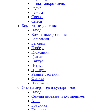
Разная микрозелень
Редис
Рукола
Свекла
Смеси
Комнатные растения
Назад
Комнатные растения
Бальзамин
Бегония
Гербера
Глоксиния
Гранат
Кактус
Пентас
Примула
Разные растения
Фиалка
Цикламен
Семена деревьев и кустарников
Назад
Семена деревьев и кустарников
Айва
Брусника
Ежевика