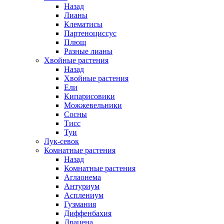
Назад
Лианы
Клематисы
Партеноциссус
Плющ
Разные лианы
Хвойные растения
Назад
Хвойные растения
Ели
Кипарисовики
Можжевельники
Сосны
Тисс
Туи
Лук-севок
Комнатные растения
Назад
Комнатные растения
Аглаонема
Антуриум
Асплениум
Гузмания
Диффенбахия
Драцена