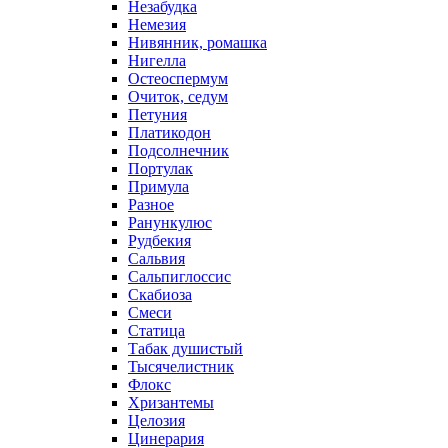
Незабудка
Немезия
Нивянник, ромашка
Нигелла
Остеоспермум
Очиток, седум
Петуния
Платикодон
Подсолнечник
Портулак
Примула
Разное
Ранункулюс
Рудбекия
Сальвия
Сальпиглоссис
Скабиоза
Смеси
Статица
Табак душистый
Тысячелистник
Флокс
Хризантемы
Целозия
Цинерария