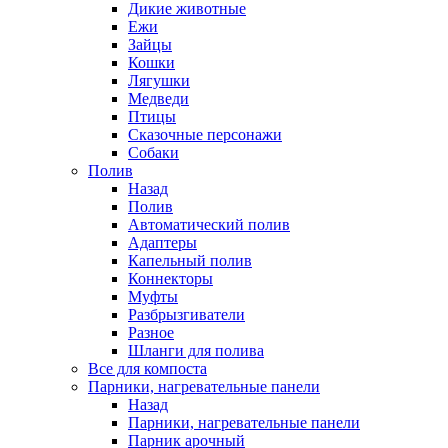
Дикие животные
Ежи
Зайцы
Кошки
Лягушки
Медведи
Птицы
Сказочные персонажи
Собаки
Полив
Назад
Полив
Автоматический полив
Адаптеры
Капельный полив
Коннекторы
Муфты
Разбрызгиватели
Разное
Шланги для полива
Все для компоста
Парники, нагревательные панели
Назад
Парники, нагревательные панели
Парник арочный