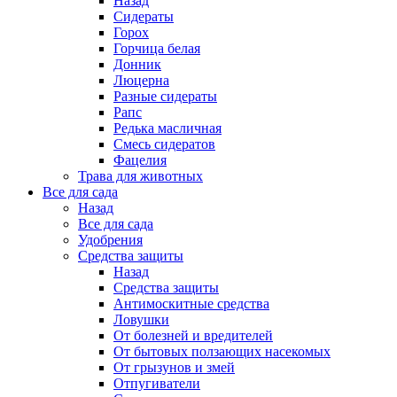
Назад
Сидераты
Горох
Горчица белая
Донник
Люцерна
Разные сидераты
Рапс
Редька масличная
Смесь сидератов
Фацелия
Трава для животных
Все для сада
Назад
Все для сада
Удобрения
Средства защиты
Назад
Средства защиты
Антимоскитные средства
Ловушки
От болезней и вредителей
От бытовых ползающих насекомых
От грызунов и змей
Отпугиватели