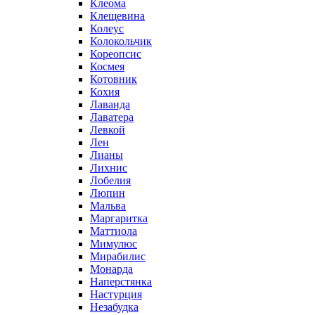
Клеома
Клещевина
Колеус
Колокольчик
Кореопсис
Космея
Котовник
Кохия
Лаванда
Лаватера
Левкой
Лен
Лианы
Лихнис
Лобелия
Люпин
Мальва
Маргаритка
Маттиола
Мимулюс
Мирабилис
Монарда
Наперстянка
Настурция
Незабудка