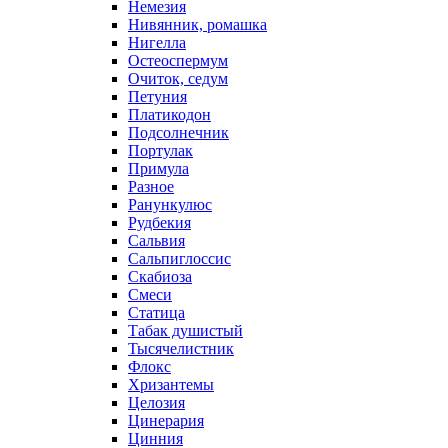
Немезия
Нивянник, ромашка
Нигелла
Остеоспермум
Очиток, седум
Петуния
Платикодон
Подсолнечник
Портулак
Примула
Разное
Ранункулюс
Рудбекия
Сальвия
Сальпиглоссис
Скабиоза
Смеси
Статица
Табак душистый
Тысячелистник
Флокс
Хризантемы
Целозия
Цинерария
Цинния