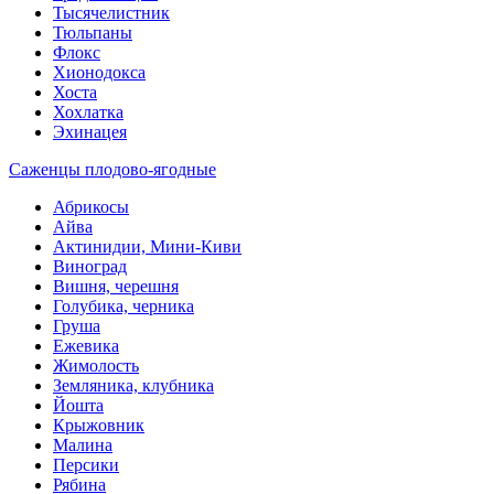
Тысячелистник
Тюльпаны
Флокс
Хионодокса
Хоста
Хохлатка
Эхинацея
Саженцы плодово-ягодные
Абрикосы
Айва
Актинидии, Мини-Киви
Виноград
Вишня, черешня
Голубика, черника
Груша
Ежевика
Жимолость
Земляника, клубника
Йошта
Крыжовник
Малина
Персики
Рябина