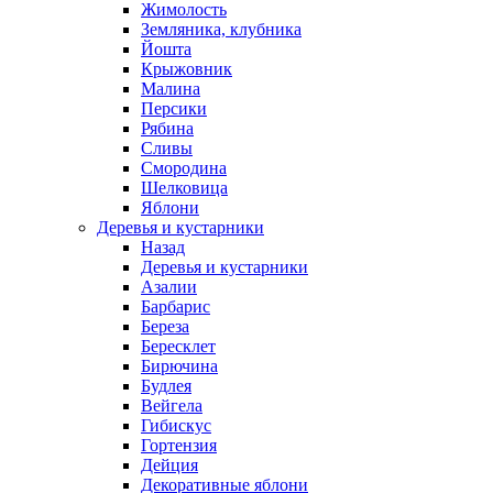
Жимолость
Земляника, клубника
Йошта
Крыжовник
Малина
Персики
Рябина
Сливы
Смородина
Шелковица
Яблони
Деревья и кустарники
Назад
Деревья и кустарники
Азалии
Барбарис
Береза
Бересклет
Бирючина
Будлея
Вейгела
Гибискус
Гортензия
Дейция
Декоративные яблони