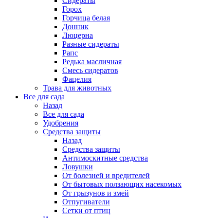
Сидераты
Горох
Горчица белая
Донник
Люцерна
Разные сидераты
Рапс
Редька масличная
Смесь сидератов
Фацелия
Трава для животных
Все для сада
Назад
Все для сада
Удобрения
Средства защиты
Назад
Средства защиты
Антимоскитные средства
Ловушки
От болезней и вредителей
От бытовых ползающих насекомых
От грызунов и змей
Отпугиватели
Сетки от птиц