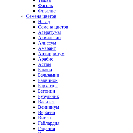
Тыква
Фасоль
Физалис
Семена цветов
Назад
Семена цветов
Агератумы
Аквилегии
Алиссум
Амарант
Антирринум
Арабис
Астры
Бакопа
Бальзамин
Барвинок
Бархатцы
Бегонии
Бузульник
Василек
Венидиум
Вербена
Виола
Гайлардия
Гацания