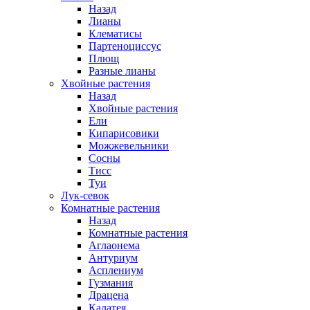
Назад
Лианы
Клематисы
Партеноциссус
Плющ
Разные лианы
Хвойные растения
Назад
Хвойные растения
Ели
Кипарисовики
Можжевельники
Сосны
Тисс
Туи
Лук-севок
Комнатные растения
Назад
Комнатные растения
Аглаонема
Антуриум
Асплениум
Гузмания
Драцена
Калатея