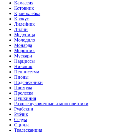
Камассия
Котовник
Кровохлёбка
Крокус
Лилейник
Лилии
Медуница
Молодило
Монарда
Морозник
Мускари
Нарциссы
Нивяник
Пеннисетум
Пионы
Подснежники
Примула
Пролеска
Пушкиния
Разные луковичные и многолетники
Рудбекии
Рябчик
Седум
Сцилла
Традесканция