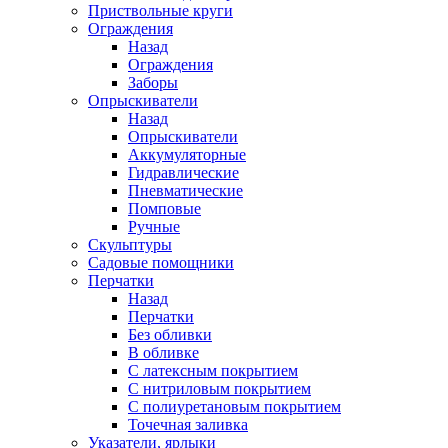
Приствольные круги
Ограждения
Назад
Ограждения
Заборы
Опрыскиватели
Назад
Опрыскиватели
Аккумуляторные
Гидравлические
Пневматические
Помповые
Ручные
Скульптуры
Садовые помощники
Перчатки
Назад
Перчатки
Без обливки
В обливке
С латексным покрытием
С нитриловым покрытием
С полиуретановым покрытием
Точечная заливка
Указатели, ярлыки