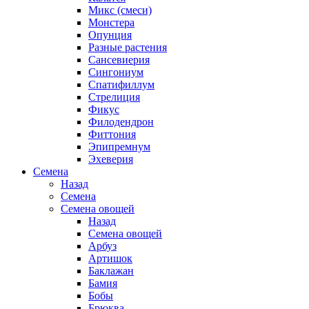
Микс (смеси)
Монстера
Опунция
Разные растения
Сансевиерия
Сингониум
Спатифиллум
Стрелиция
Фикус
Филодендрон
Фиттония
Эпипремнум
Эхеверия
Семена
Назад
Семена
Семена овощей
Назад
Семена овощей
Арбуз
Артишок
Баклажан
Бамия
Бобы
Брюква