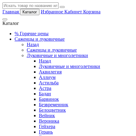
Главная
Избранное
Кабинет
Корзина
Каталог
Каталог
%
Горячие цены
Саженцы и луковичные
Назад
Саженцы и луковичные
Луковичные и многолетники
Назад
Луковичные и многолетники
Аквилегия
Аллиум
Астильба
Астра
Бадан
Барвинок
Безвременник
Белоцветник
Вейник
Вероника
Гейхера
Герань