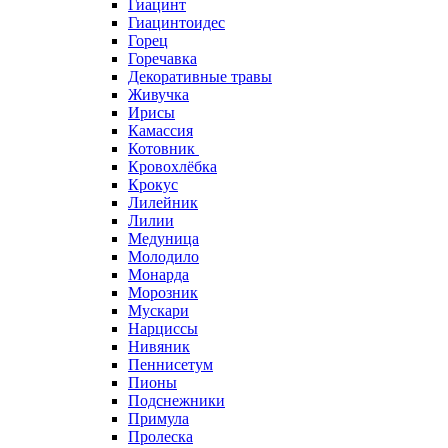
Гиацинт
Гиацинтоидес
Горец
Горечавка
Декоративные травы
Живучка
Ирисы
Камассия
Котовник
Кровохлёбка
Крокус
Лилейник
Лилии
Медуница
Молодило
Монарда
Морозник
Мускари
Нарциссы
Нивяник
Пеннисетум
Пионы
Подснежники
Примула
Пролеска