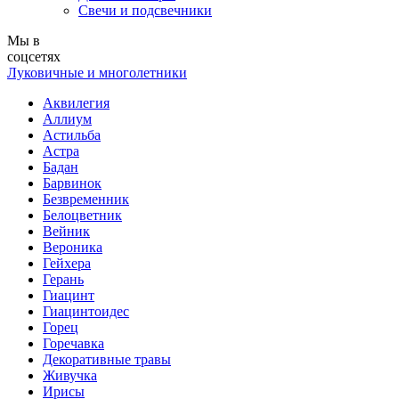
Свечи и подсвечники
Мы в
соцсетях
Луковичные и многолетники
Аквилегия
Аллиум
Астильба
Астра
Бадан
Барвинок
Безвременник
Белоцветник
Вейник
Вероника
Гейхера
Герань
Гиацинт
Гиацинтоидес
Горец
Горечавка
Декоративные травы
Живучка
Ирисы