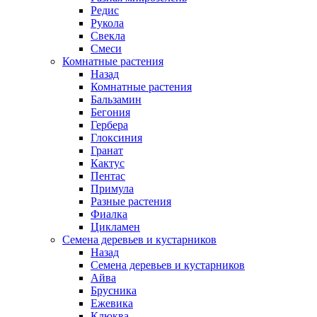
Редис
Рукола
Свекла
Смеси
Комнатные растения
Назад
Комнатные растения
Бальзамин
Бегония
Гербера
Глоксиния
Гранат
Кактус
Пентас
Примула
Разные растения
Фиалка
Цикламен
Семена деревьев и кустарников
Назад
Семена деревьев и кустарников
Айва
Брусника
Ежевика
Клюква