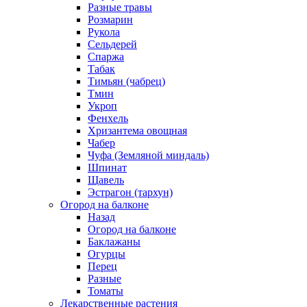
Разные травы
Розмарин
Рукола
Сельдерей
Спаржа
Табак
Тимьян (чабрец)
Тмин
Укроп
Фенхель
Хризантема овощная
Чабер
Чуфа (Земляной миндаль)
Шпинат
Щавель
Эстрагон (тархун)
Огород на балконе
Назад
Огород на балконе
Баклажаны
Огурцы
Перец
Разные
Томаты
Лекарственные растения