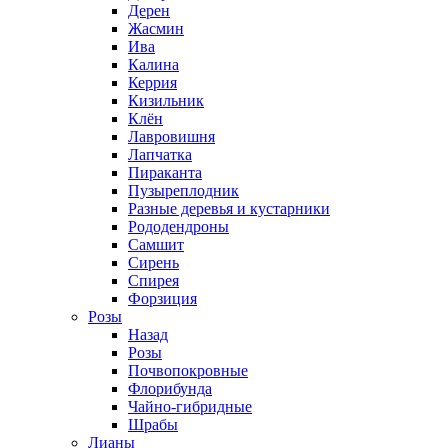
Дерен
Жасмин
Ива
Калина
Керрия
Кизильник
Клён
Лавровишня
Лапчатка
Пираканта
Пузыреплодник
Разные деревья и кустарники
Рододендроны
Самшит
Сирень
Спирея
Форзиция
Розы
Назад
Розы
Почвопокровные
Флорибунда
Чайно-гибридные
Шрабы
Лианы