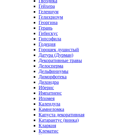
Гвоздика
Гейхера
Гелениум
Гелихризум
Георгина
Герань
Гибискус
Гипсофила
Годеция
Горошек душистый
Датура (Дурман)
Декоративные травы
Делосперма
Дельфиниумы
Диморфотека
Дихондра
Иберис
Импатиенс
Ипомея
Календула
Камнеломка
Капуста декоративная
Катарантус (винка)
Кларкия
Клематис