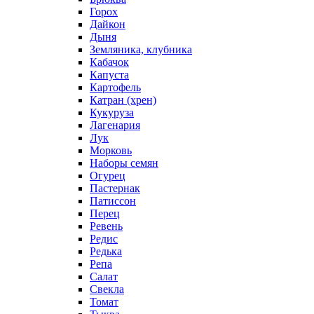
Горох
Дайкон
Дыня
Земляника, клубника
Кабачок
Капуста
Картофель
Катран (хрен)
Кукуруза
Лагенария
Лук
Морковь
Наборы семян
Огурец
Пастернак
Патиссон
Перец
Ревень
Редис
Редька
Репа
Салат
Свекла
Томат