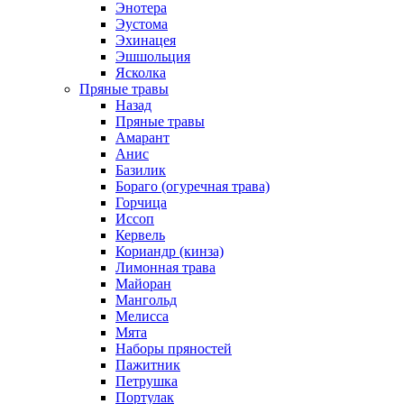
Энотера
Эустома
Эхинацея
Эшшольция
Ясколка
Пряные травы
Назад
Пряные травы
Амарант
Анис
Базилик
Бораго (огуречная трава)
Горчица
Иссоп
Кервель
Кориандр (кинза)
Лимонная трава
Майоран
Мангольд
Мелисса
Мята
Наборы пряностей
Пажитник
Петрушка
Портулак