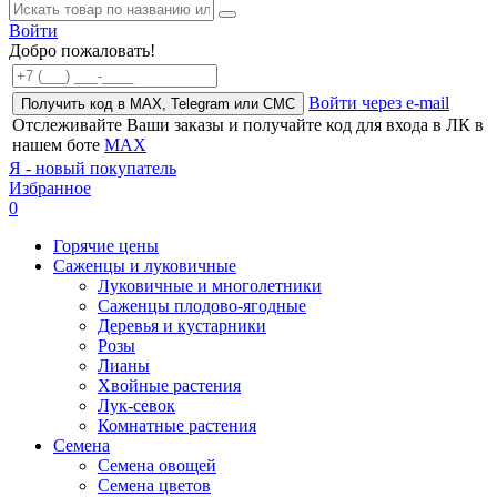
Войти
Добро пожаловать!
Войти через e-mail
Получить код в MAX, Telegram или СМС
Отслеживайте Ваши заказы и получайте код для входа в ЛК в
нашем боте
MAX
Я - новый покупатель
Избранное
0
Горячие цены
Саженцы и луковичные
Луковичные и многолетники
Саженцы плодово-ягодные
Деревья и кустарники
Розы
Лианы
Хвойные растения
Лук-севок
Комнатные растения
Семена
Семена овощей
Семена цветов