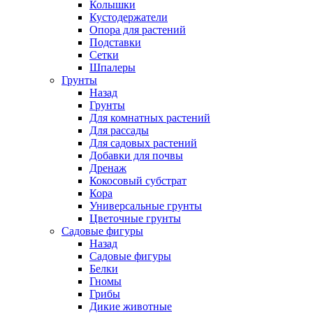
Колышки
Кустодержатели
Опора для растений
Подставки
Сетки
Шпалеры
Грунты
Назад
Грунты
Для комнатных растений
Для рассады
Для садовых растений
Добавки для почвы
Дренаж
Кокосовый субстрат
Кора
Универсальные грунты
Цветочные грунты
Садовые фигуры
Назад
Садовые фигуры
Белки
Гномы
Грибы
Дикие животные