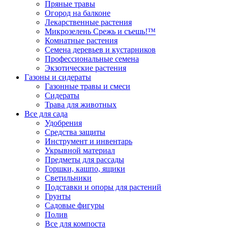
Пряные травы
Огород на балконе
Лекарственные растения
Микрозелень Срежь и съешь!™
Комнатные растения
Семена деревьев и кустарников
Профессиональные семена
Экзотические растения
Газоны и сидераты
Газонные травы и смеси
Сидераты
Трава для животных
Все для сада
Удобрения
Средства защиты
Инструмент и инвентарь
Укрывной материал
Предметы для рассады
Горшки, кашпо, ящики
Светильники
Подставки и опоры для растений
Грунты
Садовые фигуры
Полив
Все для компоста