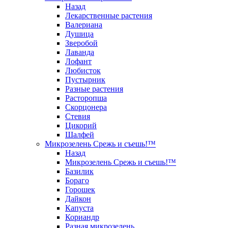
Назад
Лекарственные растения
Валериана
Душица
Зверобой
Лаванда
Лофант
Любисток
Пустырник
Разные растения
Расторопша
Скорцонера
Стевия
Цикорий
Шалфей
Микрозелень Срежь и съешь!™
Назад
Микрозелень Срежь и съешь!™
Базилик
Бораго
Горошек
Дайкон
Капуста
Кориандр
Разная микрозелень