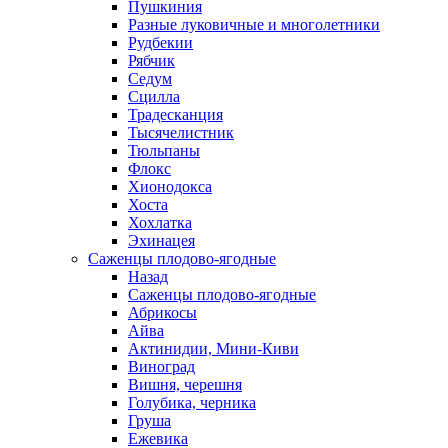
Пушкиния
Разные луковичные и многолетники
Рудбекии
Рябчик
Седум
Сцилла
Традесканция
Тысячелистник
Тюльпаны
Флокс
Хионодокса
Хоста
Хохлатка
Эхинацея
Саженцы плодово-ягодные
Назад
Саженцы плодово-ягодные
Абрикосы
Айва
Актинидии, Мини-Киви
Виноград
Вишня, черешня
Голубика, черника
Груша
Ежевика