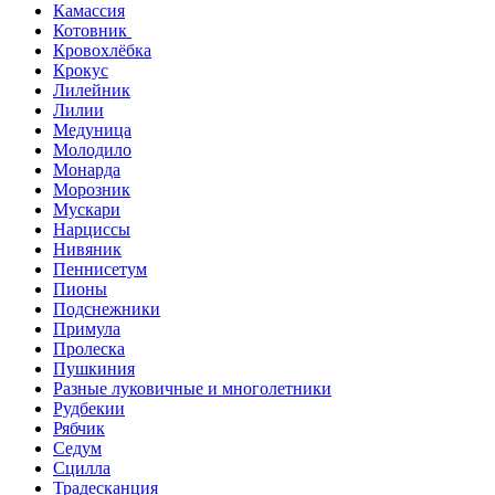
Камассия
Котовник
Кровохлёбка
Крокус
Лилейник
Лилии
Медуница
Молодило
Монарда
Морозник
Мускари
Нарциссы
Нивяник
Пеннисетум
Пионы
Подснежники
Примула
Пролеска
Пушкиния
Разные луковичные и многолетники
Рудбекии
Рябчик
Седум
Сцилла
Традесканция