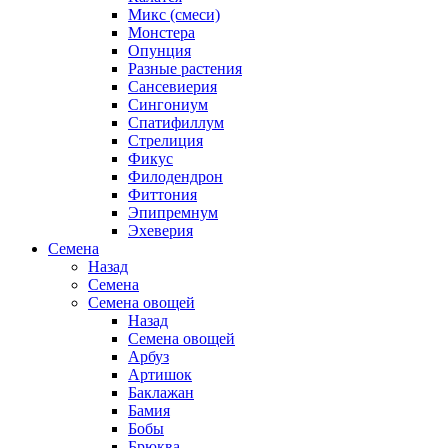
Микс (смеси)
Монстера
Опунция
Разные растения
Сансевиерия
Сингониум
Спатифиллум
Стрелиция
Фикус
Филодендрон
Фиттония
Эпипремнум
Эхеверия
Семена
Назад
Семена
Семена овощей
Назад
Семена овощей
Арбуз
Артишок
Баклажан
Бамия
Бобы
Брюква