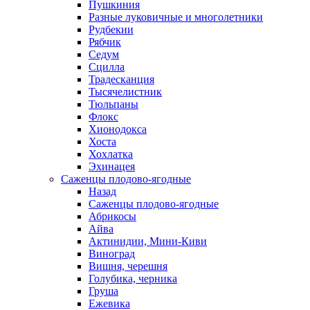
Пушкиния
Разные луковичные и многолетники
Рудбекии
Рябчик
Седум
Сцилла
Традесканция
Тысячелистник
Тюльпаны
Флокс
Хионодокса
Хоста
Хохлатка
Эхинацея
Саженцы плодово-ягодные
Назад
Саженцы плодово-ягодные
Абрикосы
Айва
Актинидии, Мини-Киви
Виноград
Вишня, черешня
Голубика, черника
Груша
Ежевика