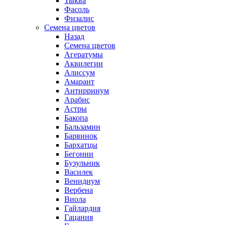
Тыква
Фасоль
Физалис
Семена цветов
Назад
Семена цветов
Агератумы
Аквилегии
Алиссум
Амарант
Антирринум
Арабис
Астры
Бакопа
Бальзамин
Барвинок
Бархатцы
Бегонии
Бузульник
Василек
Венидиум
Вербена
Виола
Гайлардия
Гацания