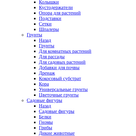
Колышки
Кустодержатели
Опора для растений
Подставки
Сетки
Шпалеры
Грунты
Назад
Грунты
Для комнатных растений
Для рассады
Для садовых растений
Добавки для почвы
Дренаж
Кокосовый субстрат
Кора
Универсальные грунты
Цветочные грунты
Садовые фигуры
Назад
Садовые фигуры
Белки
Гномы
Грибы
Дикие животные