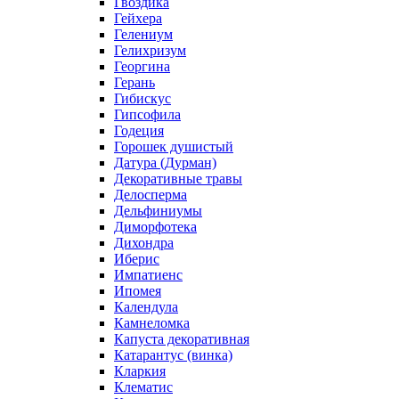
Гвоздика
Гейхера
Гелениум
Гелихризум
Георгина
Герань
Гибискус
Гипсофила
Годеция
Горошек душистый
Датура (Дурман)
Декоративные травы
Делосперма
Дельфиниумы
Диморфотека
Дихондра
Иберис
Импатиенс
Ипомея
Календула
Камнеломка
Капуста декоративная
Катарантус (винка)
Кларкия
Клематис