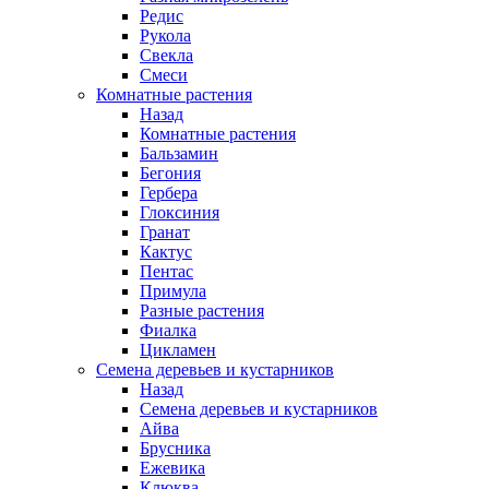
Редис
Рукола
Свекла
Смеси
Комнатные растения
Назад
Комнатные растения
Бальзамин
Бегония
Гербера
Глоксиния
Гранат
Кактус
Пентас
Примула
Разные растения
Фиалка
Цикламен
Семена деревьев и кустарников
Назад
Семена деревьев и кустарников
Айва
Брусника
Ежевика
Клюква