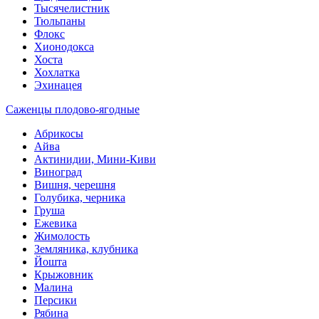
Тысячелистник
Тюльпаны
Флокс
Хионодокса
Хоста
Хохлатка
Эхинацея
Саженцы плодово-ягодные
Абрикосы
Айва
Актинидии, Мини-Киви
Виноград
Вишня, черешня
Голубика, черника
Груша
Ежевика
Жимолость
Земляника, клубника
Йошта
Крыжовник
Малина
Персики
Рябина