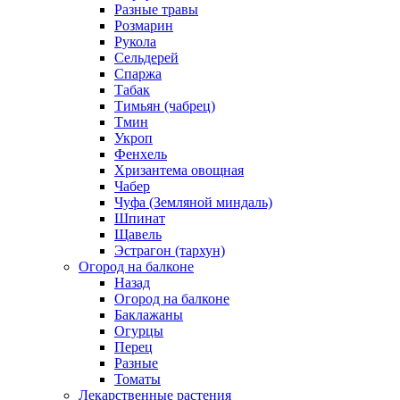
Разные травы
Розмарин
Рукола
Сельдерей
Спаржа
Табак
Тимьян (чабрец)
Тмин
Укроп
Фенхель
Хризантема овощная
Чабер
Чуфа (Земляной миндаль)
Шпинат
Щавель
Эстрагон (тархун)
Огород на балконе
Назад
Огород на балконе
Баклажаны
Огурцы
Перец
Разные
Томаты
Лекарственные растения