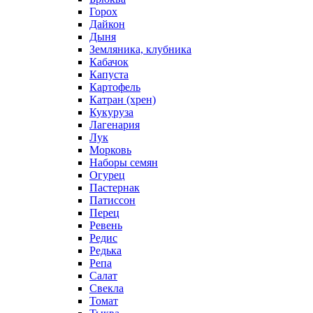
Горох
Дайкон
Дыня
Земляника, клубника
Кабачок
Капуста
Картофель
Катран (хрен)
Кукуруза
Лагенария
Лук
Морковь
Наборы семян
Огурец
Пастернак
Патиссон
Перец
Ревень
Редис
Редька
Репа
Салат
Свекла
Томат