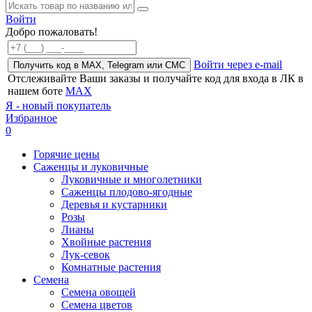
Войти
Добро пожаловать!
Войти через e-mail
Получить код в MAX, Telegram или СМС
Отслеживайте Ваши заказы и получайте код для входа в ЛК в
нашем боте
MAX
Я - новый покупатель
Избранное
0
Горячие цены
Саженцы и луковичные
Луковичные и многолетники
Саженцы плодово-ягодные
Деревья и кустарники
Розы
Лианы
Хвойные растения
Лук-севок
Комнатные растения
Семена
Семена овощей
Семена цветов