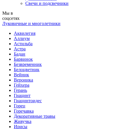
Свечи и подсвечники
Мы в
соцсетях
Луковичные и многолетники
Аквилегия
Аллиум
Астильба
Астра
Бадан
Барвинок
Безвременник
Белоцветник
Вейник
Вероника
Гейхера
Герань
Гиацинт
Гиацинтоидес
Горец
Горечавка
Декоративные травы
Живучка
Ирисы