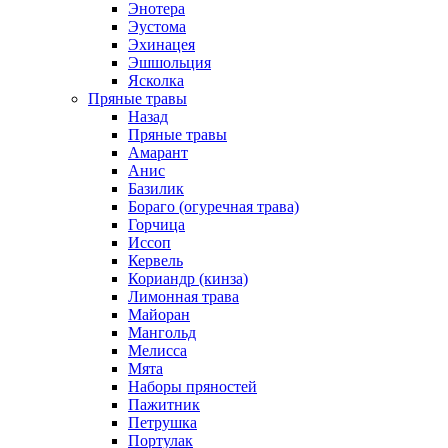
Энотера
Эустома
Эхинацея
Эшшольция
Ясколка
Пряные травы
Назад
Пряные травы
Амарант
Анис
Базилик
Бораго (огуречная трава)
Горчица
Иссоп
Кервель
Кориандр (кинза)
Лимонная трава
Майоран
Мангольд
Мелисса
Мята
Наборы пряностей
Пажитник
Петрушка
Портулак