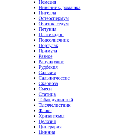
Немезия
Нивянник, ромашка
Нигелла
Остеоспермум
Очиток, седум
Петуния
Платикодон
Подсолнечник
Портулак
Примула
Разное
Ранункулюс
Рудбекия
Сальвия
Сальпиглоссис
Скабиоза
Смеси
Статица
Табак душистый
Тысячелистник
Флокс
Хризантемы
Целозия
Цинерария
Цинния