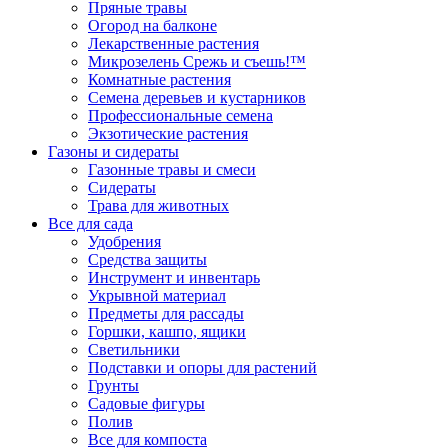
Пряные травы
Огород на балконе
Лекарственные растения
Микрозелень Срежь и съешь!™
Комнатные растения
Семена деревьев и кустарников
Профессиональные семена
Экзотические растения
Газоны и сидераты
Газонные травы и смеси
Сидераты
Трава для животных
Все для сада
Удобрения
Средства защиты
Инструмент и инвентарь
Укрывной материал
Предметы для рассады
Горшки, кашпо, ящики
Светильники
Подставки и опоры для растений
Грунты
Садовые фигуры
Полив
Все для компоста