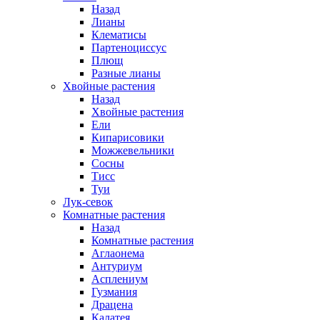
Назад
Лианы
Клематисы
Партеноциссус
Плющ
Разные лианы
Хвойные растения
Назад
Хвойные растения
Ели
Кипарисовики
Можжевельники
Сосны
Тисс
Туи
Лук-севок
Комнатные растения
Назад
Комнатные растения
Аглаонема
Антуриум
Асплениум
Гузмания
Драцена
Калатея