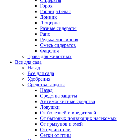
Сидераты
Горох
Горчица белая
Донник
Люцерна
Разные сидераты
Рапс
Редька масличная
Смесь сидератов
Фацелия
Трава для животных
Все для сада
Назад
Все для сада
Удобрения
Средства защиты
Назад
Средства защиты
Антимоскитные средства
Ловушки
От болезней и вредителей
От бытовых ползающих насекомых
От грызунов и змей
Отпугиватели
Сетки от птиц