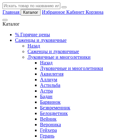
Главная
Избранное
Кабинет
Корзина
Каталог
Каталог
%
Горячие цены
Саженцы и луковичные
Назад
Саженцы и луковичные
Луковичные и многолетники
Назад
Луковичные и многолетники
Аквилегия
Аллиум
Астильба
Астра
Бадан
Барвинок
Безвременник
Белоцветник
Вейник
Вероника
Гейхера
Герань