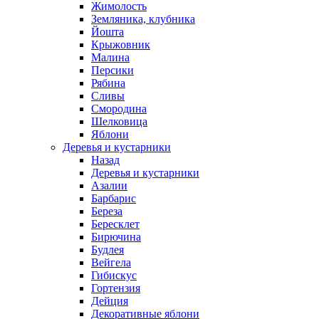
Жимолость
Земляника, клубника
Йошта
Крыжовник
Малина
Персики
Рябина
Сливы
Смородина
Шелковица
Яблони
Деревья и кустарники
Назад
Деревья и кустарники
Азалии
Барбарис
Береза
Бересклет
Бирючина
Будлея
Вейгела
Гибискус
Гортензия
Дейция
Декоративные яблони