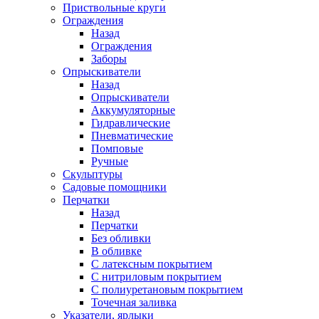
Приствольные круги
Ограждения
Назад
Ограждения
Заборы
Опрыскиватели
Назад
Опрыскиватели
Аккумуляторные
Гидравлические
Пневматические
Помповые
Ручные
Скульптуры
Садовые помощники
Перчатки
Назад
Перчатки
Без обливки
В обливке
С латексным покрытием
С нитриловым покрытием
С полиуретановым покрытием
Точечная заливка
Указатели, ярлыки