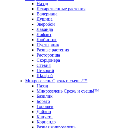
Назад
Лекарственные растения
Валериана
Душица
Зверобой
Лаванда
Лофант
Любисток
Пустырник
Разные растения
Расторопша
Скорцонера
Стевия
Цикорий
Шалфей
Микрозелень Срежь и съешь!™
Назад
Микрозелень Срежь и съешь!™
Базилик
Бораго
Горошек
Дайкон
Капуста
Кориандр
Разная микрозелень