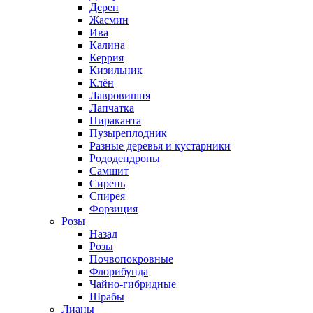
Дерен
Жасмин
Ива
Калина
Керрия
Кизильник
Клён
Лавровишня
Лапчатка
Пираканта
Пузыреплодник
Разные деревья и кустарники
Рододендроны
Самшит
Сирень
Спирея
Форзиция
Розы
Назад
Розы
Почвопокровные
Флорибунда
Чайно-гибридные
Шрабы
Лианы