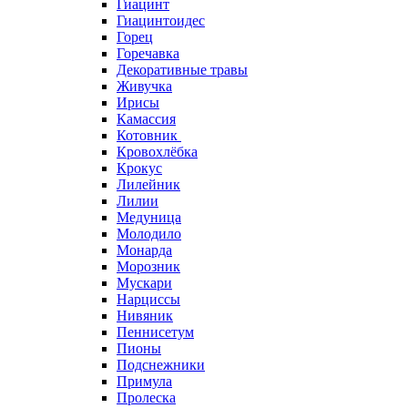
Гиацинт
Гиацинтоидес
Горец
Горечавка
Декоративные травы
Живучка
Ирисы
Камассия
Котовник
Кровохлёбка
Крокус
Лилейник
Лилии
Медуница
Молодило
Монарда
Морозник
Мускари
Нарциссы
Нивяник
Пеннисетум
Пионы
Подснежники
Примула
Пролеска