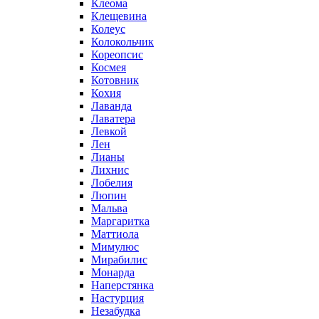
Клеома
Клещевина
Колеус
Колокольчик
Кореопсис
Космея
Котовник
Кохия
Лаванда
Лаватера
Левкой
Лен
Лианы
Лихнис
Лобелия
Люпин
Мальва
Маргаритка
Маттиола
Мимулюс
Мирабилис
Монарда
Наперстянка
Настурция
Незабудка