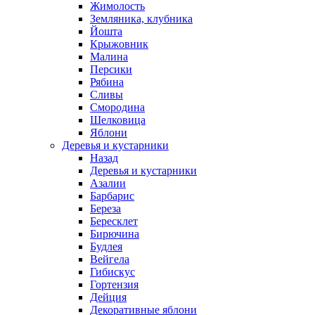
Жимолость
Земляника, клубника
Йошта
Крыжовник
Малина
Персики
Рябина
Сливы
Смородина
Шелковица
Яблони
Деревья и кустарники
Назад
Деревья и кустарники
Азалии
Барбарис
Береза
Бересклет
Бирючина
Будлея
Вейгела
Гибискус
Гортензия
Дейция
Декоративные яблони