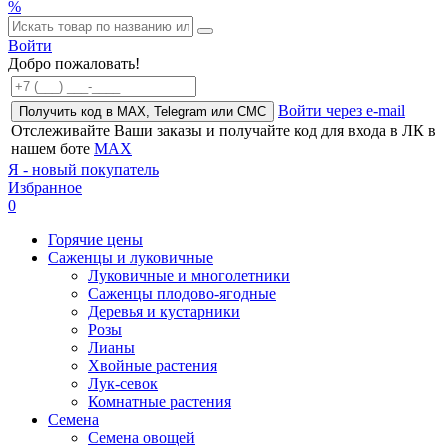
%
Войти
Добро пожаловать!
Войти через e-mail
Получить код в MAX, Telegram или СМС
Отслеживайте Ваши заказы и получайте код для входа в ЛК в
нашем боте
MAX
Я - новый покупатель
Избранное
0
Горячие цены
Саженцы и луковичные
Луковичные и многолетники
Саженцы плодово-ягодные
Деревья и кустарники
Розы
Лианы
Хвойные растения
Лук-севок
Комнатные растения
Семена
Семена овощей