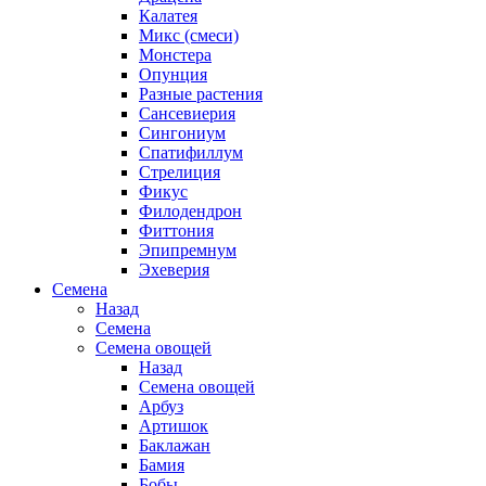
Калатея
Микс (смеси)
Монстера
Опунция
Разные растения
Сансевиерия
Сингониум
Спатифиллум
Стрелиция
Фикус
Филодендрон
Фиттония
Эпипремнум
Эхеверия
Семена
Назад
Семена
Семена овощей
Назад
Семена овощей
Арбуз
Артишок
Баклажан
Бамия
Бобы