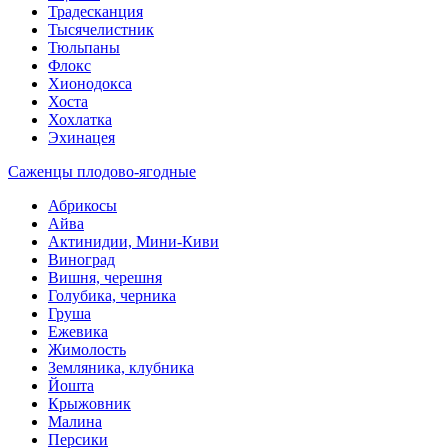
Традесканция
Тысячелистник
Тюльпаны
Флокс
Хионодокса
Хоста
Хохлатка
Эхинацея
Саженцы плодово-ягодные
Абрикосы
Айва
Актинидии, Мини-Киви
Виноград
Вишня, черешня
Голубика, черника
Груша
Ежевика
Жимолость
Земляника, клубника
Йошта
Крыжовник
Малина
Персики