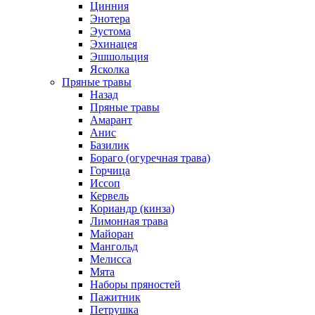
Цинния
Энотера
Эустома
Эхинацея
Эшшольция
Ясколка
Пряные травы
Назад
Пряные травы
Амарант
Анис
Базилик
Бораго (огуречная трава)
Горчица
Иссоп
Кервель
Кориандр (кинза)
Лимонная трава
Майоран
Мангольд
Мелисса
Мята
Наборы пряностей
Пажитник
Петрушка