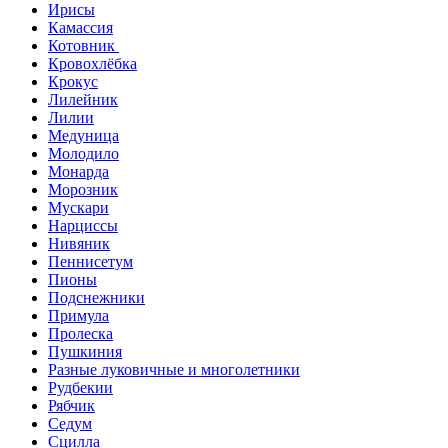
Ирисы
Камассия
Котовник
Кровохлёбка
Крокус
Лилейник
Лилии
Медуница
Молодило
Монарда
Морозник
Мускари
Нарциссы
Нивяник
Пеннисетум
Пионы
Подснежники
Примула
Пролеска
Пушкиния
Разные луковичные и многолетники
Рудбекии
Рябчик
Седум
Сцилла