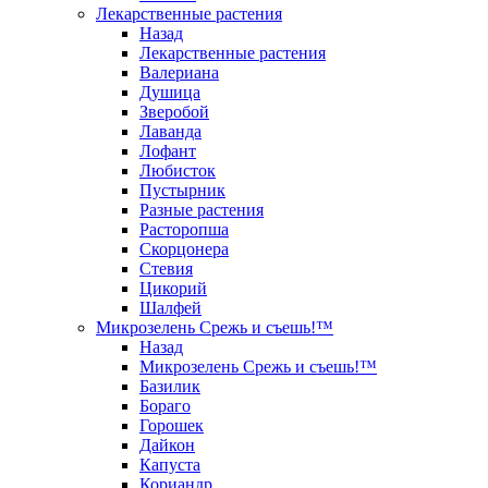
Лекарственные растения
Назад
Лекарственные растения
Валериана
Душица
Зверобой
Лаванда
Лофант
Любисток
Пустырник
Разные растения
Расторопша
Скорцонера
Стевия
Цикорий
Шалфей
Микрозелень Срежь и съешь!™
Назад
Микрозелень Срежь и съешь!™
Базилик
Бораго
Горошек
Дайкон
Капуста
Кориандр