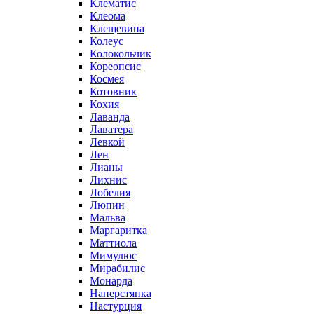
Клематис
Клеома
Клещевина
Колеус
Колокольчик
Кореопсис
Космея
Котовник
Кохия
Лаванда
Лаватера
Левкой
Лен
Лианы
Лихнис
Лобелия
Люпин
Мальва
Маргаритка
Маттиола
Мимулюс
Мирабилис
Монарда
Наперстянка
Настурция