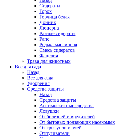
Назад
Сидераты
Горох
Горчица белая
Донник
Люцерна
Разные сидераты
Рапс
Редька масличная
Смесь сидератов
Фацелия
Трава для животных
Все для сада
Назад
Все для сада
Удобрения
Средства защиты
Назад
Средства защиты
Антимоскитные средства
Ловушки
От болезней и вредителей
От бытовых ползающих насекомых
От грызунов и змей
Отпугиватели