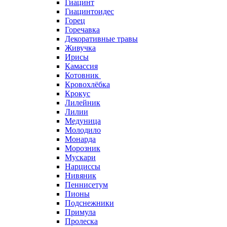
Гиацинт
Гиацинтоидес
Горец
Горечавка
Декоративные травы
Живучка
Ирисы
Камассия
Котовник
Кровохлёбка
Крокус
Лилейник
Лилии
Медуница
Молодило
Монарда
Морозник
Мускари
Нарциссы
Нивяник
Пеннисетум
Пионы
Подснежники
Примула
Пролеска