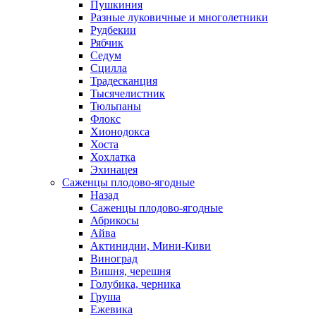
Пушкиния
Разные луковичные и многолетники
Рудбекии
Рябчик
Седум
Сцилла
Традесканция
Тысячелистник
Тюльпаны
Флокс
Хионодокса
Хоста
Хохлатка
Эхинацея
Саженцы плодово-ягодные
Назад
Саженцы плодово-ягодные
Абрикосы
Айва
Актинидии, Мини-Киви
Виноград
Вишня, черешня
Голубика, черника
Груша
Ежевика