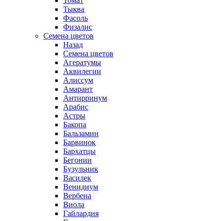
Томат
Тыква
Фасоль
Физалис
Семена цветов
Назад
Семена цветов
Агератумы
Аквилегии
Алиссум
Амарант
Антирринум
Арабис
Астры
Бакопа
Бальзамин
Барвинок
Бархатцы
Бегонии
Бузульник
Василек
Венидиум
Вербена
Виола
Гайлардия