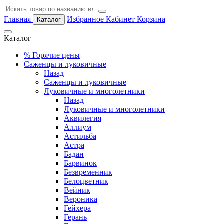
Главная
Избранное
Кабинет
Корзина
Каталог
Каталог
%
Горячие цены
Саженцы и луковичные
Назад
Саженцы и луковичные
Луковичные и многолетники
Назад
Луковичные и многолетники
Аквилегия
Аллиум
Астильба
Астра
Бадан
Барвинок
Безвременник
Белоцветник
Вейник
Вероника
Гейхера
Герань