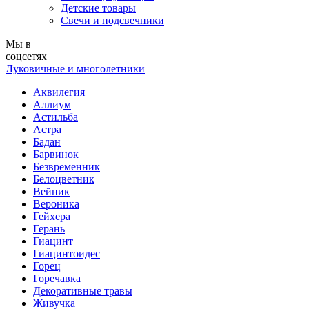
Детские товары
Свечи и подсвечники
Мы в
соцсетях
Луковичные и многолетники
Аквилегия
Аллиум
Астильба
Астра
Бадан
Барвинок
Безвременник
Белоцветник
Вейник
Вероника
Гейхера
Герань
Гиацинт
Гиацинтоидес
Горец
Горечавка
Декоративные травы
Живучка