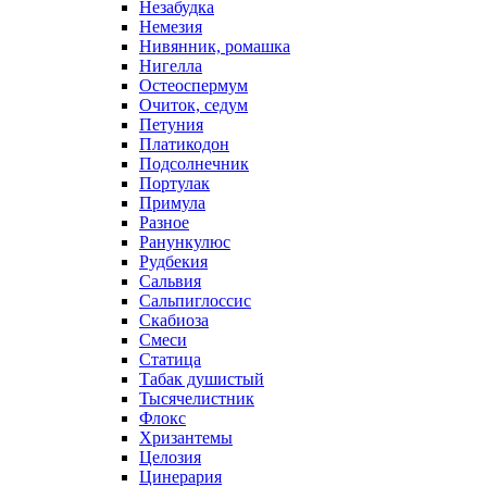
Незабудка
Немезия
Нивянник, ромашка
Нигелла
Остеоспермум
Очиток, седум
Петуния
Платикодон
Подсолнечник
Портулак
Примула
Разное
Ранункулюс
Рудбекия
Сальвия
Сальпиглоссис
Скабиоза
Смеси
Статица
Табак душистый
Тысячелистник
Флокс
Хризантемы
Целозия
Цинерария