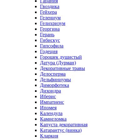
Гацания
Гвоздика
Гейхера
Гелениум
Гелихризум
Георгина
Герань
Гибискус
Гипсофила
Годеция
Горошек душистый
Датура (Дурман)
Декоративные травы
Делосперма
Дельфиниумы
Диморфотека
Дихондра
Иберис
Импатиенс
Ипомея
Календула
Камнеломка
Капуста декоративная
Катарантус (винка)
Кларкия