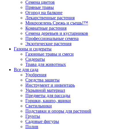
Семена цветов
Пряные травы
Огород на балконе
Лекарственные растения
Микрозелень Срежь и съешь!™
Комнатные растения
Семена деревьев и кустарников
Профессиональные семена
Экзотические растения
Газоны и сидераты
Газонные травы и смеси
Сидераты
Трава для животных
Все для сада
Удобрения
Средства защиты
Инструмент и инвентарь
Укрывной материал
Предметы для рассады
Горшки, кашпо, ящики
Светильники
Подставки и опоры для растений
Грунты
Садовые фигуры
Полив