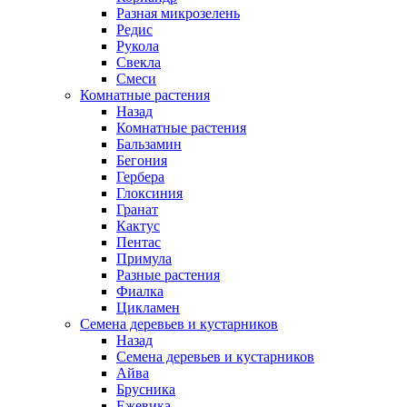
Разная микрозелень
Редис
Рукола
Свекла
Смеси
Комнатные растения
Назад
Комнатные растения
Бальзамин
Бегония
Гербера
Глоксиния
Гранат
Кактус
Пентас
Примула
Разные растения
Фиалка
Цикламен
Семена деревьев и кустарников
Назад
Семена деревьев и кустарников
Айва
Брусника
Ежевика