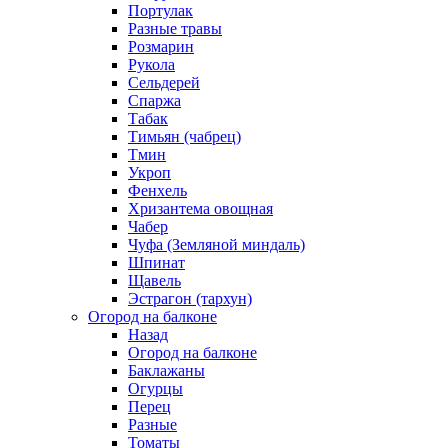
Портулак
Разные травы
Розмарин
Рукола
Сельдерей
Спаржа
Табак
Тимьян (чабрец)
Тмин
Укроп
Фенхель
Хризантема овощная
Чабер
Чуфа (Земляной миндаль)
Шпинат
Щавель
Эстрагон (тархун)
Огород на балконе
Назад
Огород на балконе
Баклажаны
Огурцы
Перец
Разные
Томаты