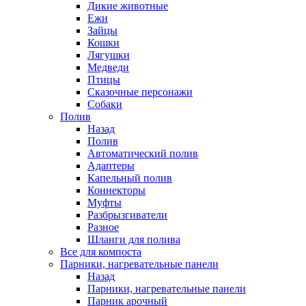
Дикие животные
Ежи
Зайцы
Кошки
Лягушки
Медведи
Птицы
Сказочные персонажи
Собаки
Полив
Назад
Полив
Автоматический полив
Адаптеры
Капельный полив
Коннекторы
Муфты
Разбрызгиватели
Разное
Шланги для полива
Все для компоста
Парники, нагревательные панели
Назад
Парники, нагревательные панели
Парник арочный