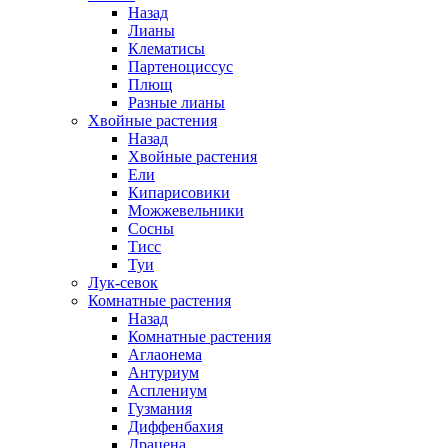
Назад
Лианы
Клематисы
Партеноциссус
Плющ
Разные лианы
Хвойные растения
Назад
Хвойные растения
Ели
Кипарисовики
Можжевельники
Сосны
Тисс
Туи
Лук-севок
Комнатные растения
Назад
Комнатные растения
Аглаонема
Антуриум
Асплениум
Гузмания
Диффенбахия
Драцена