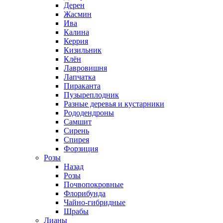
Дерен
Жасмин
Ива
Калина
Керрия
Кизильник
Клён
Лавровишня
Лапчатка
Пираканта
Пузыреплодник
Разные деревья и кустарники
Рододендроны
Самшит
Сирень
Спирея
Форзиция
Розы
Назад
Розы
Почвопокровные
Флорибунда
Чайно-гибридные
Шрабы
Лианы