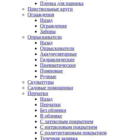
Пленка для парника
Приствольные круги
Ограждения
Назад
Ограждения
Заборы
Опрыскиватели
Назад
Опрыскиватели
Аккумуляторные
Гидравлические
Пневматические
Помповые
Ручные
Скульптуры
Садовые помощники
Перчатки
Назад
Перчатки
Без обливки
В обливке
С латексным покрытием
С нитриловым покрытием
С полиуретановым покрытием
Точечная заливка