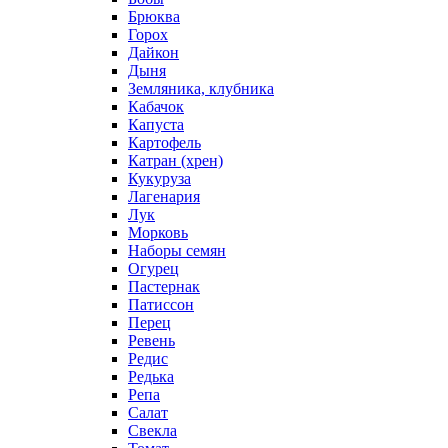
Брюква
Горох
Дайкон
Дыня
Земляника, клубника
Кабачок
Капуста
Картофель
Катран (хрен)
Кукуруза
Лагенария
Лук
Морковь
Наборы семян
Огурец
Пастернак
Патиссон
Перец
Ревень
Редис
Редька
Репа
Салат
Свекла