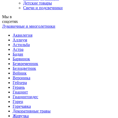
Детские товары
Свечи и подсвечники
Мы в
соцсетях
Луковичные и многолетники
Аквилегия
Аллиум
Астильба
Астра
Бадан
Барвинок
Безвременник
Белоцветник
Вейник
Вероника
Гейхера
Герань
Гиацинт
Гиацинтоидес
Горец
Горечавка
Декоративные травы
Живучка