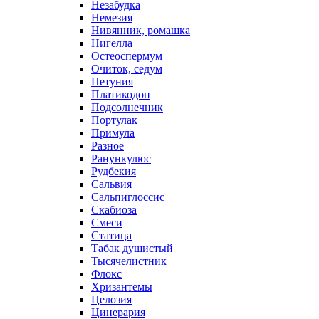
Незабудка
Немезия
Нивянник, ромашка
Нигелла
Остеоспермум
Очиток, седум
Петуния
Платикодон
Подсолнечник
Портулак
Примула
Разное
Ранункулюс
Рудбекия
Сальвия
Сальпиглоссис
Скабиоза
Смеси
Статица
Табак душистый
Тысячелистник
Флокс
Хризантемы
Целозия
Цинерария