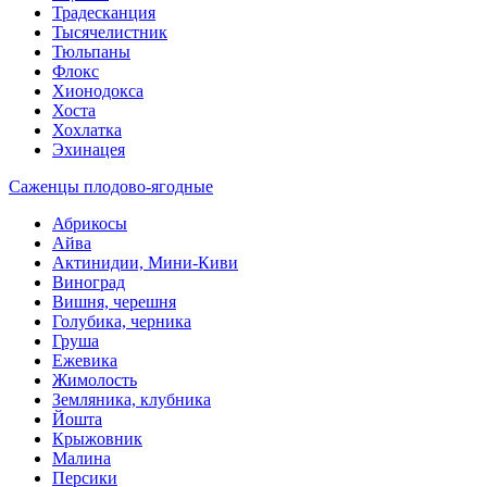
Традесканция
Тысячелистник
Тюльпаны
Флокс
Хионодокса
Хоста
Хохлатка
Эхинацея
Саженцы плодово-ягодные
Абрикосы
Айва
Актинидии, Мини-Киви
Виноград
Вишня, черешня
Голубика, черника
Груша
Ежевика
Жимолость
Земляника, клубника
Йошта
Крыжовник
Малина
Персики