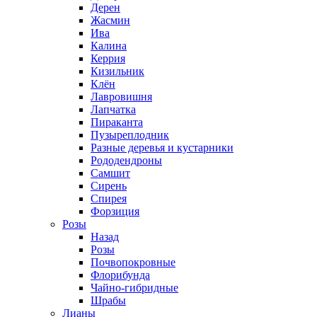
Дерен
Жасмин
Ива
Калина
Керрия
Кизильник
Клён
Лавровишня
Лапчатка
Пираканта
Пузыреплодник
Разные деревья и кустарники
Рододендроны
Самшит
Сирень
Спирея
Форзиция
Розы
Назад
Розы
Почвопокровные
Флорибунда
Чайно-гибридные
Шрабы
Лианы