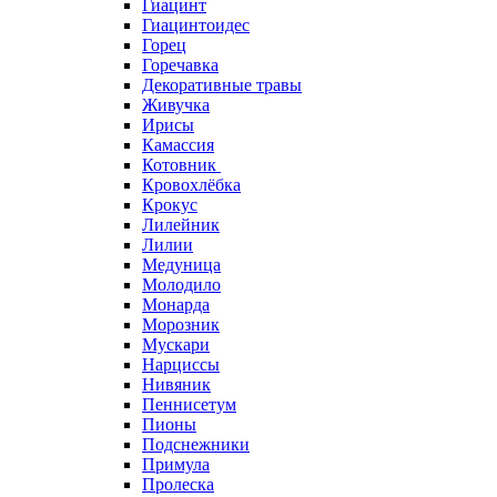
Гиацинт
Гиацинтоидес
Горец
Горечавка
Декоративные травы
Живучка
Ирисы
Камассия
Котовник
Кровохлёбка
Крокус
Лилейник
Лилии
Медуница
Молодило
Монарда
Морозник
Мускари
Нарциссы
Нивяник
Пеннисетум
Пионы
Подснежники
Примула
Пролеска