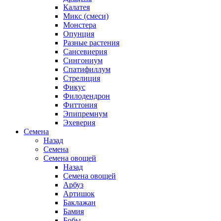
Калатея
Микс (смеси)
Монстера
Опунция
Разные растения
Сансевиерия
Сингониум
Спатифиллум
Стрелиция
Фикус
Филодендрон
Фиттония
Эпипремнум
Эхеверия
Семена
Назад
Семена
Семена овощей
Назад
Семена овощей
Арбуз
Артишок
Баклажан
Бамия
Бобы