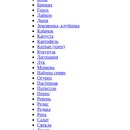
Брюква
Горох
Дайкон
Дыня
Земляника, клубника
Кабачок
Капуста
Картофель
Катран (хрен)
Кукуруза
Лагенария
Лук
Морковь
Наборы семян
Огурец
Пастернак
Патиссон
Перец
Ревень
Редис
Редька
Репа
Салат
Свекла