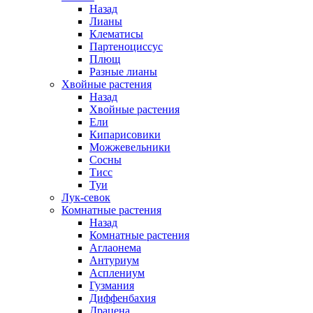
Назад
Лианы
Клематисы
Партеноциссус
Плющ
Разные лианы
Хвойные растения
Назад
Хвойные растения
Ели
Кипарисовики
Можжевельники
Сосны
Тисс
Туи
Лук-севок
Комнатные растения
Назад
Комнатные растения
Аглаонема
Антуриум
Асплениум
Гузмания
Диффенбахия
Драцена