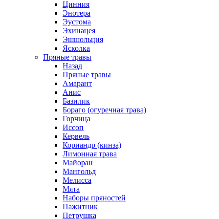
Цинния
Энотера
Эустома
Эхинацея
Эшшольция
Ясколка
Пряные травы
Назад
Пряные травы
Амарант
Анис
Базилик
Бораго (огуречная трава)
Горчица
Иссоп
Кервель
Кориандр (кинза)
Лимонная трава
Майоран
Мангольд
Мелисса
Мята
Наборы пряностей
Пажитник
Петрушка