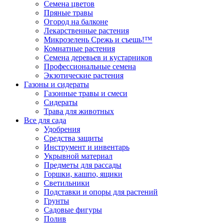
Семена цветов
Пряные травы
Огород на балконе
Лекарственные растения
Микрозелень Срежь и съешь!™
Комнатные растения
Семена деревьев и кустарников
Профессиональные семена
Экзотические растения
Газоны и сидераты
Газонные травы и смеси
Сидераты
Трава для животных
Все для сада
Удобрения
Средства защиты
Инструмент и инвентарь
Укрывной материал
Предметы для рассады
Горшки, кашпо, ящики
Светильники
Подставки и опоры для растений
Грунты
Садовые фигуры
Полив