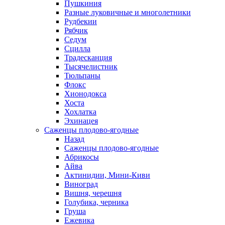
Пушкиния
Разные луковичные и многолетники
Рудбекии
Рябчик
Седум
Сцилла
Традесканция
Тысячелистник
Тюльпаны
Флокс
Хионодокса
Хоста
Хохлатка
Эхинацея
Саженцы плодово-ягодные
Назад
Саженцы плодово-ягодные
Абрикосы
Айва
Актинидии, Мини-Киви
Виноград
Вишня, черешня
Голубика, черника
Груша
Ежевика