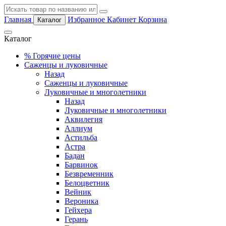
Главная
Избранное
Кабинет
Корзина
Каталог
Каталог
%
Горячие цены
Саженцы и луковичные
Назад
Саженцы и луковичные
Луковичные и многолетники
Назад
Луковичные и многолетники
Аквилегия
Аллиум
Астильба
Астра
Бадан
Барвинок
Безвременник
Белоцветник
Вейник
Вероника
Гейхера
Герань