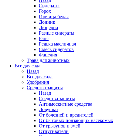
Назад
Сидераты
Горох
Горчица белая
Донник
Люцерна
Разные сидераты
Рапс
Редька масличная
Смесь сидератов
Фацелия
Трава для животных
Все для сада
Назад
Все для сада
Удобрения
Средства защиты
Назад
Средства защиты
Антимоскитные средства
Ловушки
От болезней и вредителей
От бытовых ползающих насекомых
От грызунов и змей
Отпугиватели