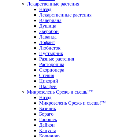
Лекарственные растения
Назад
Лекарственные растения
Валериана
Душица
Зверобой
Лаванда
Лофант
Любисток
Пустырник
Разные растения
Расторопша
Скорцонера
Стевия
Цикорий
Шалфей
Микрозелень Срежь и съешь!™
Назад
Микрозелень Срежь и съешь!™
Базилик
Бораго
Горошек
Дайкон
Капуста
Кориандр