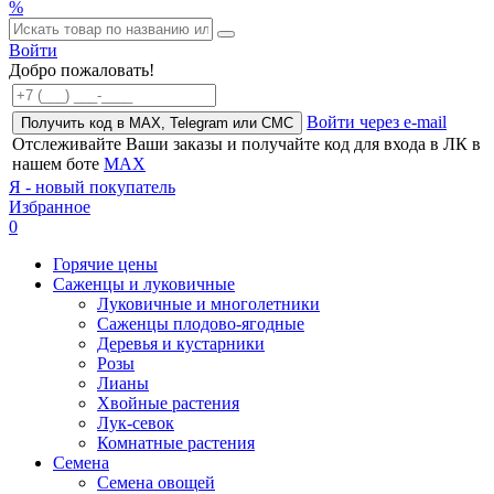
%
Войти
Добро пожаловать!
Войти через e-mail
Получить код в MAX, Telegram или СМС
Отслеживайте Ваши заказы и получайте код для входа в ЛК в
нашем боте
MAX
Я - новый покупатель
Избранное
0
Горячие цены
Саженцы и луковичные
Луковичные и многолетники
Саженцы плодово-ягодные
Деревья и кустарники
Розы
Лианы
Хвойные растения
Лук-севок
Комнатные растения
Семена
Семена овощей