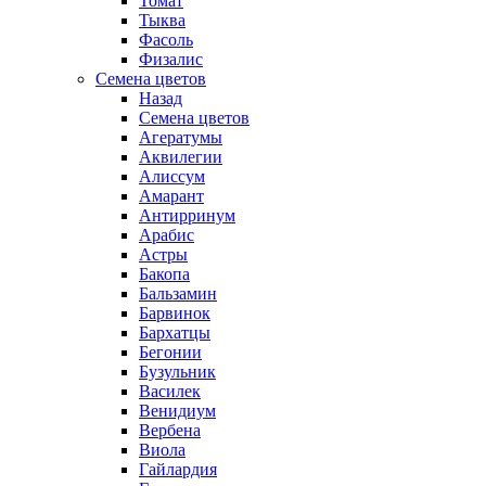
Томат
Тыква
Фасоль
Физалис
Семена цветов
Назад
Семена цветов
Агератумы
Аквилегии
Алиссум
Амарант
Антирринум
Арабис
Астры
Бакопа
Бальзамин
Барвинок
Бархатцы
Бегонии
Бузульник
Василек
Венидиум
Вербена
Виола
Гайлардия