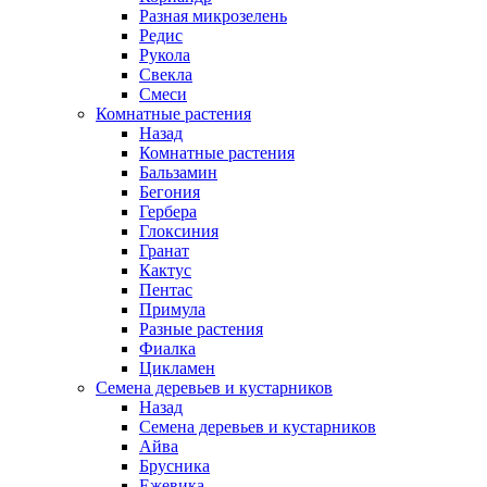
Разная микрозелень
Редис
Рукола
Свекла
Смеси
Комнатные растения
Назад
Комнатные растения
Бальзамин
Бегония
Гербера
Глоксиния
Гранат
Кактус
Пентас
Примула
Разные растения
Фиалка
Цикламен
Семена деревьев и кустарников
Назад
Семена деревьев и кустарников
Айва
Брусника
Ежевика