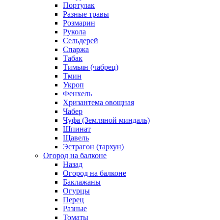
Портулак
Разные травы
Розмарин
Рукола
Сельдерей
Спаржа
Табак
Тимьян (чабрец)
Тмин
Укроп
Фенхель
Хризантема овощная
Чабер
Чуфа (Земляной миндаль)
Шпинат
Щавель
Эстрагон (тархун)
Огород на балконе
Назад
Огород на балконе
Баклажаны
Огурцы
Перец
Разные
Томаты