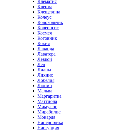
Клематис
Клеома
Клещевина
Колеус
Колокольчик
Кореопсис
Космея
Котовник
Кохия
Лаванда
Лаватера
Левкой
Лен
Лианы
Лихнис
Лобелия
Люпин
Мальва
Маргаритка
Маттиола
Мимулюс
Мирабилис
Монарда
Наперстянка
Настурция