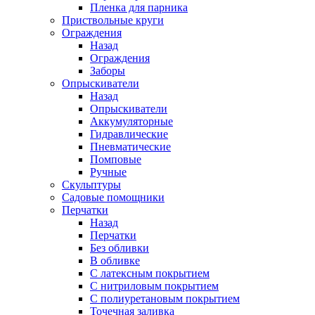
Пленка для парника
Приствольные круги
Ограждения
Назад
Ограждения
Заборы
Опрыскиватели
Назад
Опрыскиватели
Аккумуляторные
Гидравлические
Пневматические
Помповые
Ручные
Скульптуры
Садовые помощники
Перчатки
Назад
Перчатки
Без обливки
В обливке
С латексным покрытием
С нитриловым покрытием
С полиуретановым покрытием
Точечная заливка