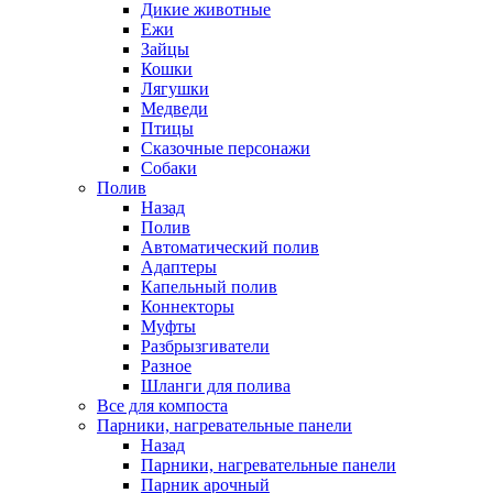
Дикие животные
Ежи
Зайцы
Кошки
Лягушки
Медведи
Птицы
Сказочные персонажи
Собаки
Полив
Назад
Полив
Автоматический полив
Адаптеры
Капельный полив
Коннекторы
Муфты
Разбрызгиватели
Разное
Шланги для полива
Все для компоста
Парники, нагревательные панели
Назад
Парники, нагревательные панели
Парник арочный