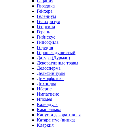
Гацания
Гвоздика
Гейхера
Гелениум
Гелихризум
Георгина
Герань
Гибискус
Гипсофила
Годеция
Горошек душистый
Датура (Дурман)
Декоративные травы
Делосперма
Дельфиниумы
Диморфотека
Дихондра
Иберис
Импатиенс
Ипомея
Календула
Камнеломка
Капуста декоративная
Катарантус (винка)
Кларкия