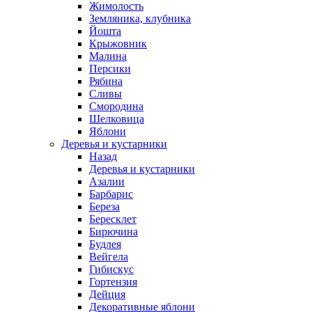
Жимолость
Земляника, клубника
Йошта
Крыжовник
Малина
Персики
Рябина
Сливы
Смородина
Шелковица
Яблони
Деревья и кустарники
Назад
Деревья и кустарники
Азалии
Барбарис
Береза
Бересклет
Бирючина
Будлея
Вейгела
Гибискус
Гортензия
Дейция
Декоративные яблони