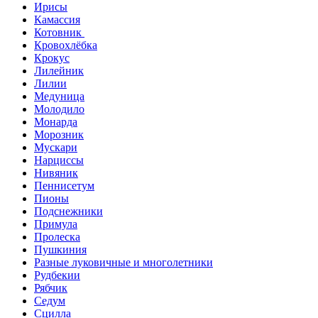
Ирисы
Камассия
Котовник
Кровохлёбка
Крокус
Лилейник
Лилии
Медуница
Молодило
Монарда
Морозник
Мускари
Нарциссы
Нивяник
Пеннисетум
Пионы
Подснежники
Примула
Пролеска
Пушкиния
Разные луковичные и многолетники
Рудбекии
Рябчик
Седум
Сцилла