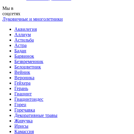
Мы в
соцсетях
Луковичные и многолетники
Аквилегия
Аллиум
Астильба
Астра
Бадан
Барвинок
Безвременник
Белоцветник
Вейник
Вероника
Гейхера
Герань
Гиацинт
Гиацинтоидес
Горец
Горечавка
Декоративные травы
Живучка
Ирисы
Камассия