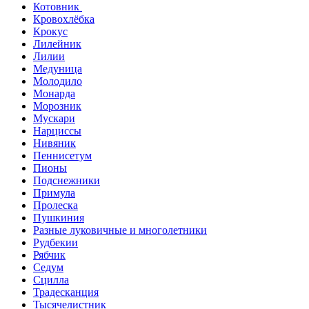
Котовник
Кровохлёбка
Крокус
Лилейник
Лилии
Медуница
Молодило
Монарда
Морозник
Мускари
Нарциссы
Нивяник
Пеннисетум
Пионы
Подснежники
Примула
Пролеска
Пушкиния
Разные луковичные и многолетники
Рудбекии
Рябчик
Седум
Сцилла
Традесканция
Тысячелистник