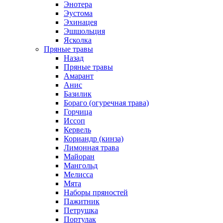
Энотера
Эустома
Эхинацея
Эшшольция
Ясколка
Пряные травы
Назад
Пряные травы
Амарант
Анис
Базилик
Бораго (огуречная трава)
Горчица
Иссоп
Кервель
Кориандр (кинза)
Лимонная трава
Майоран
Мангольд
Мелисса
Мята
Наборы пряностей
Пажитник
Петрушка
Портулак