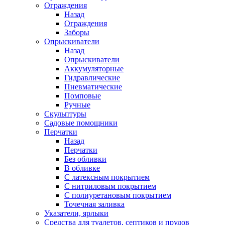
Ограждения
Назад
Ограждения
Заборы
Опрыскиватели
Назад
Опрыскиватели
Аккумуляторные
Гидравлические
Пневматические
Помповые
Ручные
Скульптуры
Садовые помощники
Перчатки
Назад
Перчатки
Без обливки
В обливке
С латексным покрытием
С нитриловым покрытием
С полиуретановым покрытием
Точечная заливка
Указатели, ярлыки
Средства для туалетов, септиков и прудов