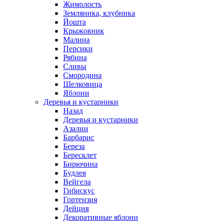
Жимолость
Земляника, клубника
Йошта
Крыжовник
Малина
Персики
Рябина
Сливы
Смородина
Шелковица
Яблони
Деревья и кустарники
Назад
Деревья и кустарники
Азалии
Барбарис
Береза
Бересклет
Бирючина
Будлея
Вейгела
Гибискус
Гортензия
Дейция
Декоративные яблони