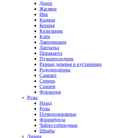
Дерен
Жасмин
Ива
Калина
Керрия
Кизильник
Клён
Лавровишня
Лапчатка
Пираканта
Пузыреплодник
Разные деревья и кустарники
Рододендроны
Самшит
Сирень
Спирея
Форзиция
Розы
Назад
Розы
Почвопокровные
Флорибунда
Чайно-гибридные
Шрабы
Лианы