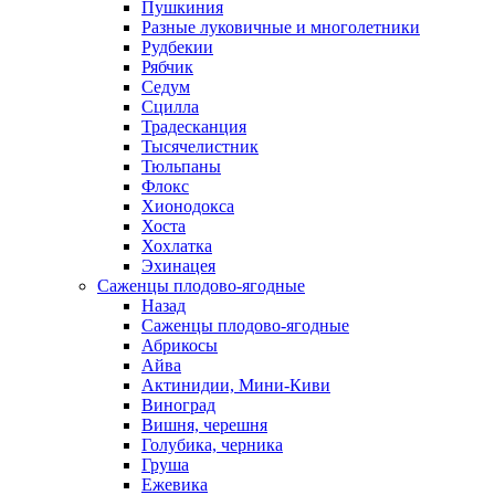
Пушкиния
Разные луковичные и многолетники
Рудбекии
Рябчик
Седум
Сцилла
Традесканция
Тысячелистник
Тюльпаны
Флокс
Хионодокса
Хоста
Хохлатка
Эхинацея
Саженцы плодово-ягодные
Назад
Саженцы плодово-ягодные
Абрикосы
Айва
Актинидии, Мини-Киви
Виноград
Вишня, черешня
Голубика, черника
Груша
Ежевика