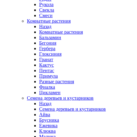
Рукола
Свекла
Смеси
Комнатные растения
Назад
Комнатные растения
Бальзамин
Бегония
Гербера
Глоксиния
Гранат
Кактус
Пентас
Примула
Разные растения
Фиалка
Цикламен
Семена деревьев и кустарников
Назад
Семена деревьев и кустарников
Айва
Брусника
Ежевика
Клюква
Малина