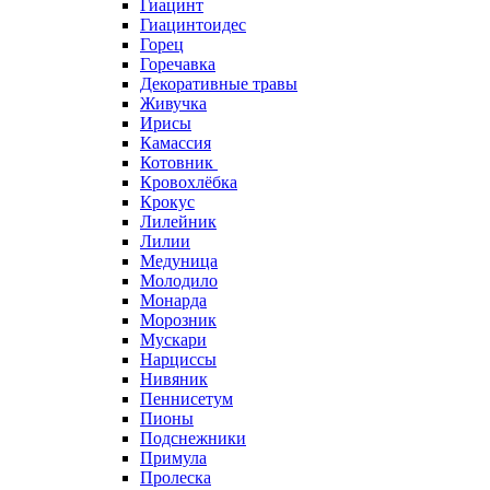
Гиацинт
Гиацинтоидес
Горец
Горечавка
Декоративные травы
Живучка
Ирисы
Камассия
Котовник
Кровохлёбка
Крокус
Лилейник
Лилии
Медуница
Молодило
Монарда
Морозник
Мускари
Нарциссы
Нивяник
Пеннисетум
Пионы
Подснежники
Примула
Пролеска