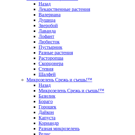
Назад
Лекарственные растения
Валериана
Душица
Зверобой
Лаванда
Лофант
Любисток
Пустырник
Разные растения
Расторопша
Скорцонера
Стевия
Шалфей
Микрозелень Срежь и съешь!™
Назад
Микрозелень Срежь и съешь!™
Базилик
Бораго
Горошек
Дайкон
Капуста
Кориандр
Разная микрозелень
Редис