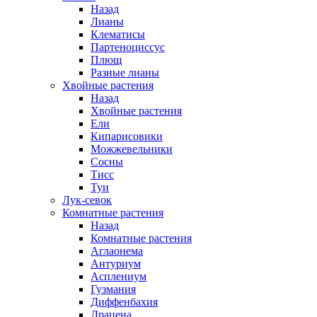
Назад
Лианы
Клематисы
Партеноциссус
Плющ
Разные лианы
Хвойные растения
Назад
Хвойные растения
Ели
Кипарисовики
Можжевельники
Сосны
Тисс
Туи
Лук-севок
Комнатные растения
Назад
Комнатные растения
Аглаонема
Антуриум
Асплениум
Гузмания
Диффенбахия
Драцена