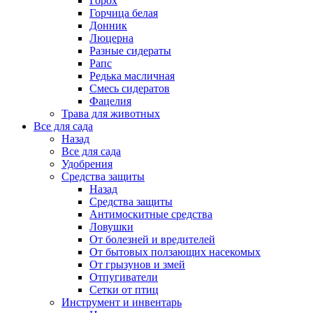
Горох
Горчица белая
Донник
Люцерна
Разные сидераты
Рапс
Редька масличная
Смесь сидератов
Фацелия
Трава для животных
Все для сада
Назад
Все для сада
Удобрения
Средства защиты
Назад
Средства защиты
Антимоскитные средства
Ловушки
От болезней и вредителей
От бытовых ползающих насекомых
От грызунов и змей
Отпугиватели
Сетки от птиц
Инструмент и инвентарь