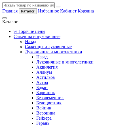
Главная
Избранное
Кабинет
Корзина
Каталог
Каталог
%
Горячие цены
Саженцы и луковичные
Назад
Саженцы и луковичные
Луковичные и многолетники
Назад
Луковичные и многолетники
Аквилегия
Аллиум
Астильба
Астра
Бадан
Барвинок
Безвременник
Белоцветник
Вейник
Вероника
Гейхера
Герань