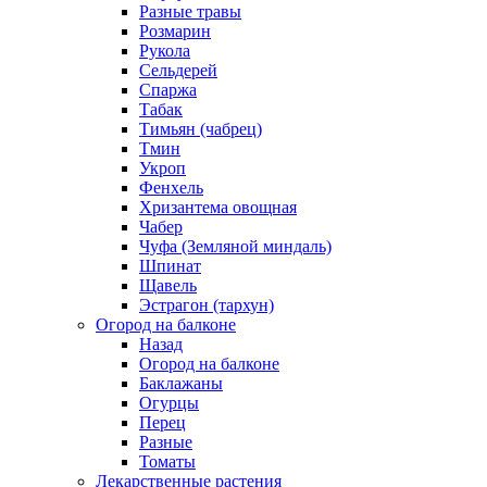
Разные травы
Розмарин
Рукола
Сельдерей
Спаржа
Табак
Тимьян (чабрец)
Тмин
Укроп
Фенхель
Хризантема овощная
Чабер
Чуфа (Земляной миндаль)
Шпинат
Щавель
Эстрагон (тархун)
Огород на балконе
Назад
Огород на балконе
Баклажаны
Огурцы
Перец
Разные
Томаты
Лекарственные растения