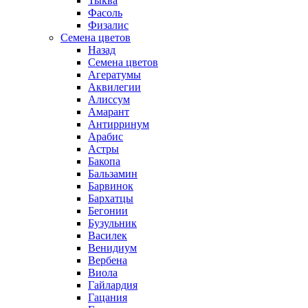
Тыква
Фасоль
Физалис
Семена цветов
Назад
Семена цветов
Агератумы
Аквилегии
Алиссум
Амарант
Антирринум
Арабис
Астры
Бакопа
Бальзамин
Барвинок
Бархатцы
Бегонии
Бузульник
Василек
Венидиум
Вербена
Виола
Гайлардия
Гацания