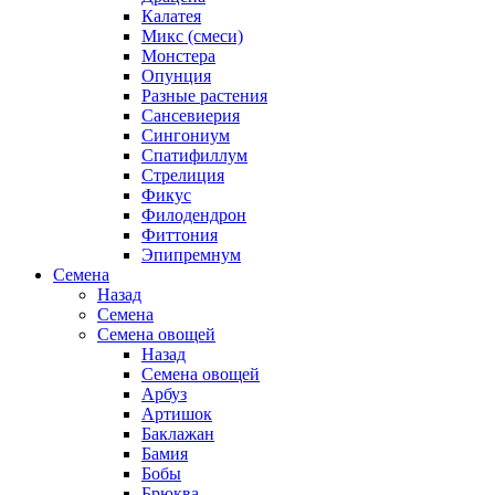
Калатея
Микс (смеси)
Монстера
Опунция
Разные растения
Сансевиерия
Сингониум
Спатифиллум
Стрелиция
Фикус
Филодендрон
Фиттония
Эпипремнум
Семена
Назад
Семена
Семена овощей
Назад
Семена овощей
Арбуз
Артишок
Баклажан
Бамия
Бобы
Брюква