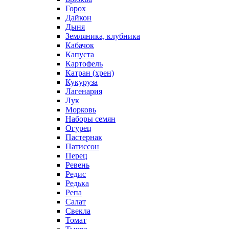
Горох
Дайкон
Дыня
Земляника, клубника
Кабачок
Капуста
Картофель
Катран (хрен)
Кукуруза
Лагенария
Лук
Морковь
Наборы семян
Огурец
Пастернак
Патиссон
Перец
Ревень
Редис
Редька
Репа
Салат
Свекла
Томат