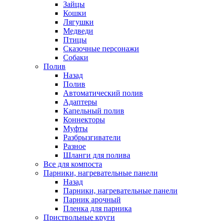
Зайцы
Кошки
Лягушки
Медведи
Птицы
Сказочные персонажи
Собаки
Полив
Назад
Полив
Автоматический полив
Адаптеры
Капельный полив
Коннекторы
Муфты
Разбрызгиватели
Разное
Шланги для полива
Все для компоста
Парники, нагревательные панели
Назад
Парники, нагревательные панели
Парник арочный
Пленка для парника
Приствольные круги