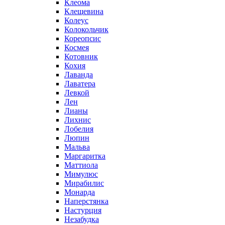
Клеома
Клещевина
Колеус
Колокольчик
Кореопсис
Космея
Котовник
Кохия
Лаванда
Лаватера
Левкой
Лен
Лианы
Лихнис
Лобелия
Люпин
Мальва
Маргаритка
Маттиола
Мимулюс
Мирабилис
Монарда
Наперстянка
Настурция
Незабудка