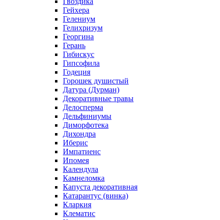
Гвоздика
Гейхера
Гелениум
Гелихризум
Георгина
Герань
Гибискус
Гипсофила
Годеция
Горошек душистый
Датура (Дурман)
Декоративные травы
Делосперма
Дельфиниумы
Диморфотека
Дихондра
Иберис
Импатиенс
Ипомея
Календула
Камнеломка
Капуста декоративная
Катарантус (винка)
Кларкия
Клематис