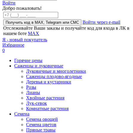
Войти
Добро пожаловать!
Войти через e-mail
Получить код в MAX, Telegram или СМС
Отслеживайте Ваши заказы и получайте код для входа в ЛК в
нашем боте
MAX
Я - новый покупатель
Избранное
0
Горячие цены
Саженцы и луковичные
Луковичные и многолетники
Саженцы плодово-ягодные
Деревья и кустарники
Розы
Лианы
Хвойные растения
Лук-севок
Комнатные растения
Семена
Семена овощей
Семена цветов
Пряные травы