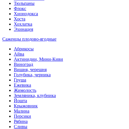
Тюльпаны
Флокс
Хионодокса
Хоста
Хохлатка
Эхинацея
Саженцы плодово-ягодные
Абрикосы
Айва
Актинидии, Мини-Киви
Виноград
Вишня, черешня
Голубика, черника
Груша
Ежевика
Жимолость
Земляника, клубника
Йошта
Крыжовник
Малина
Персики
Рябина
Сливы