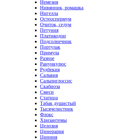
Немезия
Нивянник, ромашка
Нигелла
Остеоспермум
Очиток, седум
Петуния
Платикодон
Подсолнечник
Портулак
Примула
Разное
Ранункулюс
Рудбекия
Сальвия
Сальпиглоссис
Скабиоза
Смеси
Статица
Табак душистый
Тысячелистник
Флокс
Хризантемы
Целозия
Цинерария
Цинния